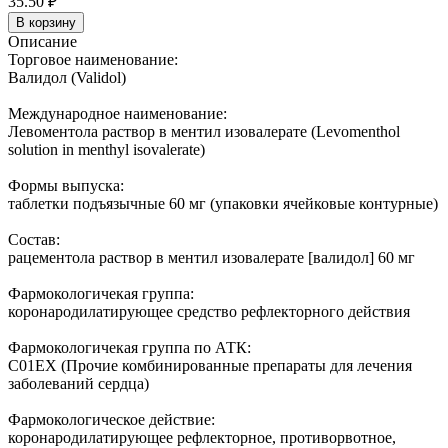
35.50 ₽
В корзину
Описание
Торговое наименование:
Валидол (Validol)
Международное наименование:
Левоментола раствор в ментил изовалерате (Levomenthol
solution in menthyl isovalerate)
Формы выпуска:
таблетки подъязычные 60 мг (упаковки ячейковые контурные)
Состав:
рацементола раствор в ментил изовалерате [валидол] 60 мг
Фармокологичекая группа:
коронародилатирующее средство рефлекторного действия
Фармокологичекая группа по АТК:
C01EX (Прочие комбинированные препараты для лечения
заболеваний сердца)
Фармокологическое действие:
коронародилатирующее рефлекторное, противорвотное,