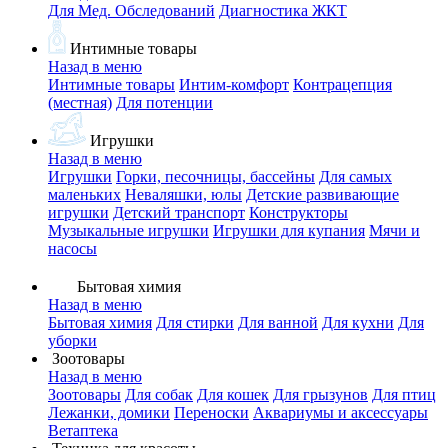
Для Мед. Обследований
Диагностика ЖКТ
Интимные товары
Назад в меню
Интимные товары
Интим-комфорт
Контрацепция
(местная)
Для потенции
Игрушки
Назад в меню
Игрушки
Горки, песочницы, бассейны
Для самых
маленьких
Неваляшки, юлы
Детские развивающие
игрушки
Детский транспорт
Конструкторы
Музыкальные игрушки
Игрушки для купания
Мячи и
насосы
Бытовая химия
Назад в меню
Бытовая химия
Для стирки
Для ванной
Для кухни
Для
уборки
Зоотовары
Назад в меню
Зоотовары
Для собак
Для кошек
Для грызунов
Для птиц
Лежанки, домики
Переноски
Аквариумы и аксессуары
Ветаптека