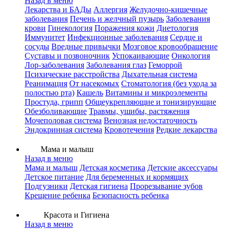
Назад в меню
Лекарства и БАДы
Аллергия
Желудочно-кишечные
заболевания
Печень и желчный пузырь
Заболевания
крови
Гинекология
Поражения кожи
Диетология
Иммунитет
Инфекционные заболевания
Сердце и
сосуды
Вредные привычки
Мозговое кровообращение
Суставы и позвоночник
Успокаивающие
Онкология
Лор-заболевания
Заболевания глаз
Геморрой
Психические расстройства
Дыхательная система
Реанимация
От насекомых
Стоматология (без ухода за
полостью рта)
Кашель
Витамины и микроэлементы
Простуда, грипп
Общеукрепляющие и тонизирующие
Обезболивающие
Травмы, ушибы, растяжения
Мочеполовая система
Венозная недостаточность
Эндокринная система
Кровотечения
Редкие лекарства
Мама и малыш
Назад в меню
Мама и малыш
Детская косметика
Детские аксессуары
Детское питание
Для беременных и кормящих
Подгузники
Детская гигиена
Прорезывание зубов
Крещение ребенка
Безопасность ребенка
Красота и Гигиена
Назад в меню