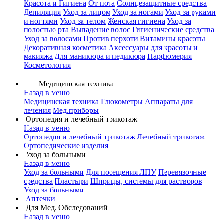
Красота и Гигиена
От пота
Солнцезащитные средства
Депиляция
Уход за лицом
Уход за ногами
Уход за руками
и ногтями
Уход за телом
Женская гигиена
Уход за
полостью рта
Выпадение волос
Гигиенические средства
Уход за волосами
Против перхоти
Витамины красоты
Декоративная косметика
Аксессуары для красоты и
макияжа
Для маникюра и педикюра
Парфюмерия
Косметология
Медицинская техника
Назад в меню
Медицинская техника
Глюкометры
Аппараты для
лечения
Мед.приборы
Ортопедия и лечебный трикотаж
Назад в меню
Ортопедия и лечебный трикотаж
Лечебный трикотаж
Ортопедические изделия
Уход за больными
Назад в меню
Уход за больными
Для посещения ЛПУ
Перевязочные
средства
Пластыри
Шприцы, системы для растворов
Уход за больными
Аптечки
Для Мед. Обследований
Назад в меню