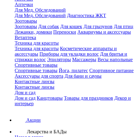
Аптечки
Для Мед. Обследований
Для Мед. Обследований
Диагностика ЖКТ
Зоотовары
Зоотовары
Для собак
Для кошек
Для грызунов
Для птиц
Лежанки, домики
Переноски
Аквариумы и аксессуары
Ветаптека
Техника для красоты
Техника для красоты
Косметические аппараты и
аксессуары
Приборы для укладки волос
Для бритья и
стрижки волос
Эпиляторы
Массажеры
Весы напольные
Спортивные товары
Спортивные товары
Йога, пилатес
Спортивное питание
Аксессуары для спорта
Для бани и сауны
Контактные линзы
Контактные линзы
Дом и сад
Дом и сад
Канцтовары
Товары для праздников
Декор и
интерьер
Акции
Лекарства и БАДы