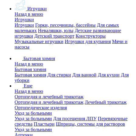
Игрушки
Назад в меню
Игрушки
Игрушки
Горки, песочницы, бассейны
Для самых
маленьких
Неваляшки, юлы
Детские развивающие
игрушки
Детский транспорт
Конструкторы
Музыкальные игрушки
Игрушки для купания
Мячи и
насосы
Бытовая химия
Назад в меню
Бытовая химия
Бытовая химия
Для стирки
Для ванной
Для кухни
Для
уборки
Еще
Назад в меню
Ортопедия и лечебный трикотаж
Ортопедия и лечебный трикотаж
Лечебный трикотаж
Ортопедические изделия
Уход за больными
Уход за больными
Для посещения ЛПУ
Перевязочные
средства
Пластыри
Шприцы, системы для растворов
Уход за больными
Аптечки