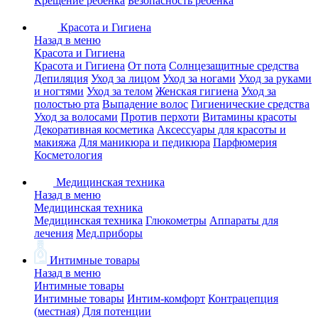
Крещение ребенка
Безопасность ребенка
Красота и Гигиена
Назад в меню
Красота и Гигиена
Красота и Гигиена
От пота
Солнцезащитные средства
Депиляция
Уход за лицом
Уход за ногами
Уход за руками
и ногтями
Уход за телом
Женская гигиена
Уход за
полостью рта
Выпадение волос
Гигиенические средства
Уход за волосами
Против перхоти
Витамины красоты
Декоративная косметика
Аксессуары для красоты и
макияжа
Для маникюра и педикюра
Парфюмерия
Косметология
Медицинская техника
Назад в меню
Медицинская техника
Медицинская техника
Глюкометры
Аппараты для
лечения
Мед.приборы
Интимные товары
Назад в меню
Интимные товары
Интимные товары
Интим-комфорт
Контрацепция
(местная)
Для потенции