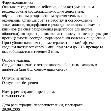
Фармакодинамика:
Оказывает седативное действие, обладает умеренным
рефлекторным сосудорасширяющим действием,
обусловленным раздражением чувствительных нервных
окончаний. Стимулирует выработку и освобождение
энкефалинов, эндорфинов и ряда др. пептидов, гистамина,
кининов (за счет раздражения рецепторов слизистой
оболочки), которые принимают активное участие в регуляции
проницаемости сосудов, формировании болевых ощущений.
При сублингвальном приеме терапевтический эффект в
среднем наступает через 5 мин, при этом до 70% препарата
высвобождается в течение 3 мин.
Особые указаня:
Следует назначать с осторожностью больным сахарным
диабетом (для ЛС, содержащих сахар).
Отпуск из аптек:
Отпускают без рецепта.
Номер регистрации препарата:
Р №000085/01
Дата регистрации(перерегистрации) препарата:
29.09.2006