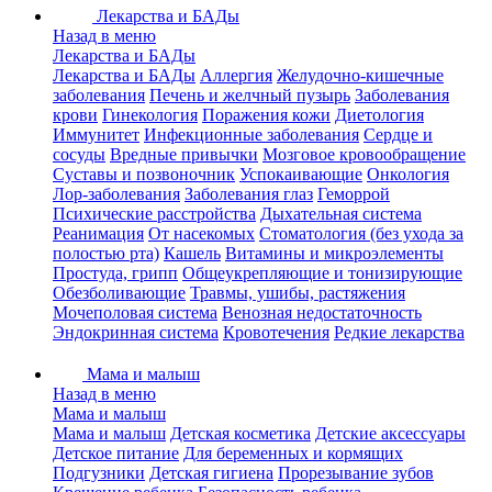
Лекарства и БАДы
Назад в меню
Лекарства и БАДы
Лекарства и БАДы
Аллергия
Желудочно-кишечные
заболевания
Печень и желчный пузырь
Заболевания
крови
Гинекология
Поражения кожи
Диетология
Иммунитет
Инфекционные заболевания
Сердце и
сосуды
Вредные привычки
Мозговое кровообращение
Суставы и позвоночник
Успокаивающие
Онкология
Лор-заболевания
Заболевания глаз
Геморрой
Психические расстройства
Дыхательная система
Реанимация
От насекомых
Стоматология (без ухода за
полостью рта)
Кашель
Витамины и микроэлементы
Простуда, грипп
Общеукрепляющие и тонизирующие
Обезболивающие
Травмы, ушибы, растяжения
Мочеполовая система
Венозная недостаточность
Эндокринная система
Кровотечения
Редкие лекарства
Мама и малыш
Назад в меню
Мама и малыш
Мама и малыш
Детская косметика
Детские аксессуары
Детское питание
Для беременных и кормящих
Подгузники
Детская гигиена
Прорезывание зубов