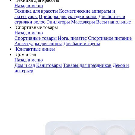
Техника для красоты
Назад в меню
Техника для красоты
Косметические аппараты и
аксессуары
Приборы для укладки волос
Для бритья и
стрижки волос
Эпиляторы
Массажеры
Весы напольные
Спортивные товары
Назад в меню
Спортивные товары
Йога, пилатес
Спортивное питание
Аксессуары для спорта
Для бани и сауны
Контактные линзы
Дом и сад
Назад в меню
Дом и сад
Канцтовары
Товары для праздников
Декор и
интерьер