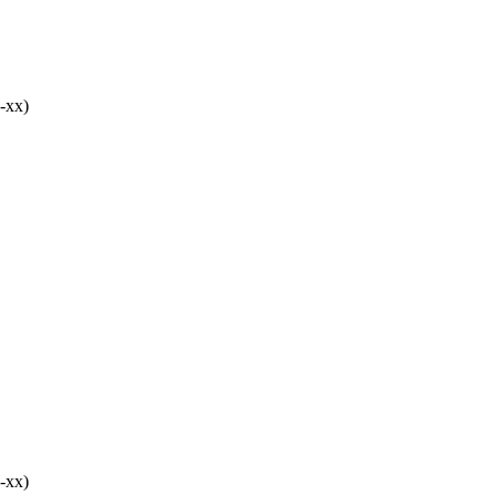
-хх)
-хх)