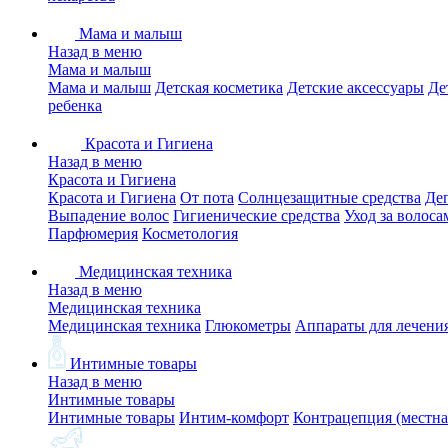
Мама и малыш
Назад в меню
Мама и малыш
Мама и малыш
Детская косметика
Детские аксессуары
Де
ребенка
Красота и Гигиена
Назад в меню
Красота и Гигиена
Красота и Гигиена
От пота
Солнцезащитные средства
Де
Выпадение волос
Гигиенические средства
Уход за волоса
Парфюмерия
Косметология
Медицинская техника
Назад в меню
Медицинская техника
Медицинская техника
Глюкометры
Аппараты для лечени
Интимные товары
Назад в меню
Интимные товары
Интимные товары
Интим-комфорт
Контрацепция (местна