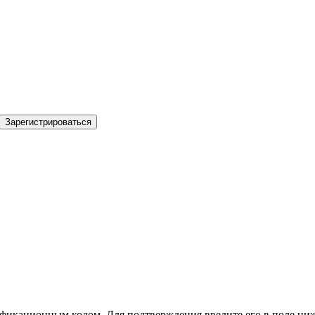
Зарегистрироваться
фикационным кодом. Для подтверждения введите его в поле ниж