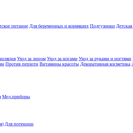
тское питание
Для беременных и кормящих
Подгузники
Детская
пиляция
Уход за лицом
Уход за ногами
Уход за руками и ногтями
ми
Против перхоти
Витамины красоты
Декоративная косметика
я
Мед.приборы
я)
Для потенции