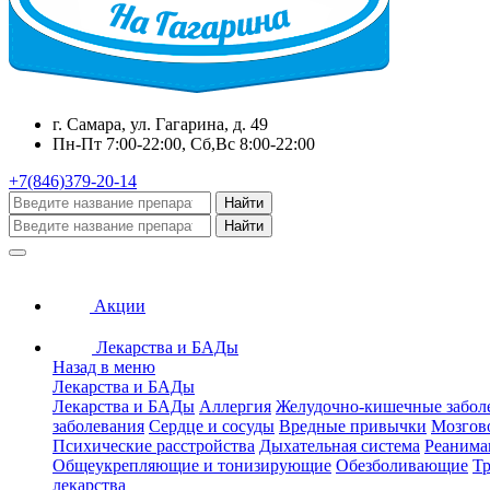
г. Самара, ул. Гагарина, д. 49
Пн-Пт 7:00-22:00, Сб,Вс 8:00-22:00
+7(846)379-20-14
Найти
Найти
Акции
Лекарства и БАДы
Назад в меню
Лекарства и БАДы
Лекарства и БАДы
Аллергия
Желудочно-кишечные забол
заболевания
Сердце и сосуды
Вредные привычки
Мозгов
Психические расстройства
Дыхательная система
Реанима
Общеукрепляющие и тонизирующие
Обезболивающие
Тр
лекарства