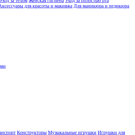
Уход за телом
Женская гигиена
Уход за полостью рта
Аксессуары для красоты и макияжа
Для маникюра и педикюра
ыми
анспорт
Конструкторы
Музыкальные игрушки
Игрушки для