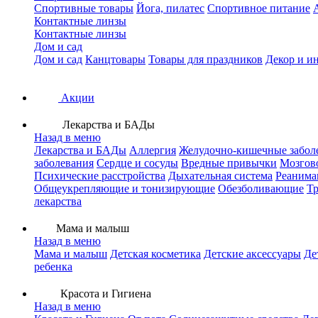
Спортивные товары
Йога, пилатес
Спортивное питание
Контактные линзы
Контактные линзы
Дом и сад
Дом и сад
Канцтовары
Товары для праздников
Декор и и
Акции
Лекарства и БАДы
Назад в меню
Лекарства и БАДы
Аллергия
Желудочно-кишечные забол
заболевания
Сердце и сосуды
Вредные привычки
Мозгов
Психические расстройства
Дыхательная система
Реанима
Общеукрепляющие и тонизирующие
Обезболивающие
Тр
лекарства
Мама и малыш
Назад в меню
Мама и малыш
Детская косметика
Детские аксессуары
Де
ребенка
Красота и Гигиена
Назад в меню