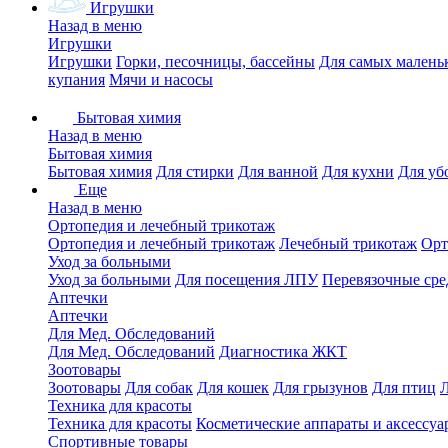
Игрушки
Назад в меню
Игрушки
Игрушки
Горки, песочницы, бассейны
Для самых малень
купания
Мячи и насосы
Бытовая химия
Назад в меню
Бытовая химия
Бытовая химия
Для стирки
Для ванной
Для кухни
Для уб
Еще
Назад в меню
Ортопедия и лечебный трикотаж
Ортопедия и лечебный трикотаж
Лечебный трикотаж
Орт
Уход за больными
Уход за больными
Для посещения ЛПУ
Перевязочные сре
Аптечки
Аптечки
Для Мед. Обследований
Для Мед. Обследований
Диагностика ЖКТ
Зоотовары
Зоотовары
Для собак
Для кошек
Для грызунов
Для птиц
Техника для красоты
Техника для красоты
Косметические аппараты и аксессуа
Спортивные товары