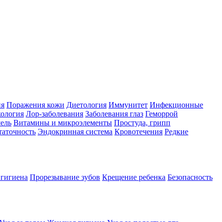
ия
Поражения кожи
Диетология
Иммунитет
Инфекционные
ология
Лор-заболевания
Заболевания глаз
Геморрой
ель
Витамины и микроэлементы
Простуда, грипп
таточность
Эндокринная система
Кровотечения
Редкие
 гигиена
Прорезывание зубов
Крещение ребенка
Безопасность