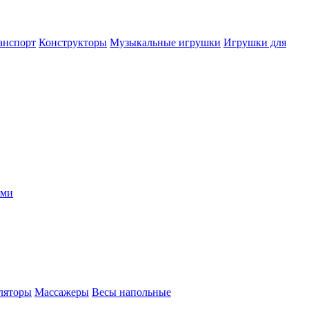
анспорт
Конструкторы
Музыкальные игрушки
Игрушки для
ыми
ляторы
Массажеры
Весы напольные