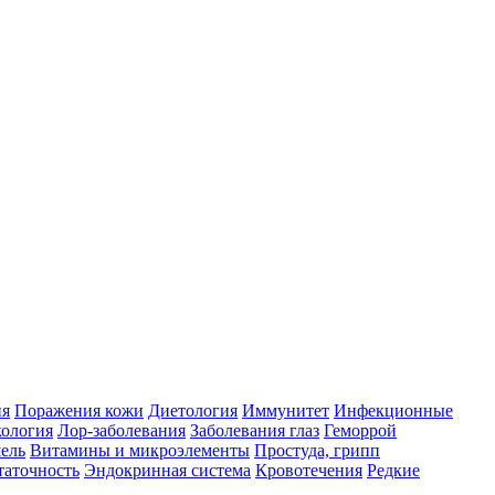
ия
Поражения кожи
Диетология
Иммунитет
Инфекционные
ология
Лор-заболевания
Заболевания глаз
Геморрой
ель
Витамины и микроэлементы
Простуда, грипп
таточность
Эндокринная система
Кровотечения
Редкие