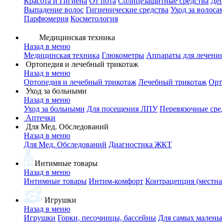
Красота и Гигиена
От пота
Солнцезащитные средства
Де
Выпадение волос
Гигиенические средства
Уход за волоса
Парфюмерия
Косметология
Медицинская техника
Назад в меню
Медицинская техника
Глюкометры
Аппараты для лечени
Ортопедия и лечебный трикотаж
Назад в меню
Ортопедия и лечебный трикотаж
Лечебный трикотаж
Орт
Уход за больными
Назад в меню
Уход за больными
Для посещения ЛПУ
Перевязочные сре
Аптечки
Для Мед. Обследований
Назад в меню
Для Мед. Обследований
Диагностика ЖКТ
Интимные товары
Назад в меню
Интимные товары
Интим-комфорт
Контрацепция (местна
Игрушки
Назад в меню
Игрушки
Горки, песочницы, бассейны
Для самых малень