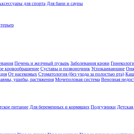
Аксессуары для спорта
Для бани и сауны
нтерьер
евания
Печень и желчный пузырь
Заболевания крови
Гинеколог
ое кровообращение
Суставы и позвоночник
Успокаивающие
Онк
ция
От насекомых
Стоматология (без ухода за полостью рта)
Каш
авмы, ушибы, растяжения
Мочеполовая система
Венозная недос
тское питание
Для беременных и кормящих
Подгузники
Детская