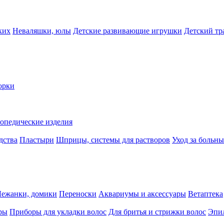
ких
Неваляшки, юлы
Детские развивающие игрушки
Детский тр
орки
опедические изделия
дства
Пластыри
Шприцы, системы для растворов
Уход за больн
Лежанки, домики
Переноски
Аквариумы и аксессуары
Ветаптека
ры
Приборы для укладки волос
Для бритья и стрижки волос
Эпи