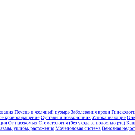
евания
Печень и желчный пузырь
Заболевания крови
Гинеколог
ое кровообращение
Суставы и позвоночник
Успокаивающие
Онк
ция
От насекомых
Стоматология (без ухода за полостью рта)
Каш
авмы, ушибы, растяжения
Мочеполовая система
Венозная недос