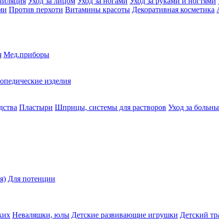
пиляция
Уход за лицом
Уход за ногами
Уход за руками и ногтями
ми
Против перхоти
Витамины красоты
Декоративная косметика
я
Мед.приборы
опедические изделия
дства
Пластыри
Шприцы, системы для растворов
Уход за больн
я)
Для потенции
ких
Неваляшки, юлы
Детские развивающие игрушки
Детский тр