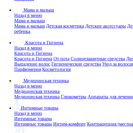
Мама и малыш
Назад в меню
Мама и малыш
Мама и малыш
Детская косметика
Детские аксессуары
Де
ребенка
Красота и Гигиена
Назад в меню
Красота и Гигиена
Красота и Гигиена
От пота
Солнцезащитные средства
Де
Выпадение волос
Гигиенические средства
Уход за волоса
Парфюмерия
Косметология
Медицинская техника
Назад в меню
Медицинская техника
Медицинская техника
Глюкометры
Аппараты для лечени
Интимные товары
Назад в меню
Интимные товары
Интимные товары
Интим-комфорт
Контрацепция (местна