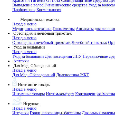
Красота и Гигиена
От пота
Солнцезащитные средства
Де
Выпадение волос
Гигиенические средства
Уход за волоса
Парфюмерия
Косметология
Медицинская техника
Назад в меню
Медицинская техника
Глюкометры
Аппараты для лечени
Ортопедия и лечебный трикотаж
Назад в меню
Ортопедия и лечебный трикотаж
Лечебный трикотаж
Орт
Уход за больными
Назад в меню
Уход за больными
Для посещения ЛПУ
Перевязочные сре
Аптечки
Для Мед. Обследований
Назад в меню
Для Мед. Обследований
Диагностика ЖКТ
Интимные товары
Назад в меню
Интимные товары
Интим-комфорт
Контрацепция (местна
Игрушки
Назад в меню
Игрушки
Горки, песочницы, бассейны
Для самых малень