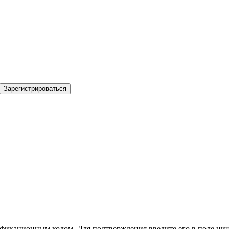
Зарегистрироваться
фикационным кодом. Для подтверждения введите его в поле ниж