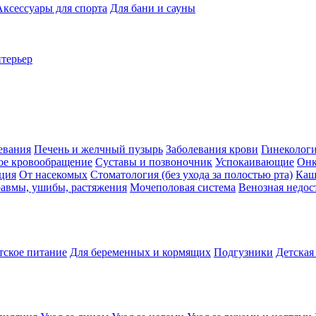
Аксессуары для спорта
Для бани и сауны
нтерьер
евания
Печень и желчный пузырь
Заболевания крови
Гинеколог
ое кровообращение
Суставы и позвоночник
Успокаивающие
Онк
ция
От насекомых
Стоматология (без ухода за полостью рта)
Каш
авмы, ушибы, растяжения
Мочеполовая система
Венозная недос
тское питание
Для беременных и кормящих
Подгузники
Детская