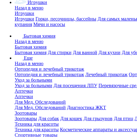
Игрушки
Назад в меню
Игрушки
Игрушки
Горки, песочницы, бассейны
Для самых малень
купания
Мячи и насосы
Бытовая химия
Назад в меню
Бытовая химия
Бытовая химия
Для стирки
Для ванной
Для кухни
Для уб
Еще
Назад в меню
Ортопедия и лечебный трикотаж
Ортопедия и лечебный трикотаж
Лечебный трикотаж
Орт
Уход за больными
Уход за больными
Для посещения ЛПУ
Перевязочные сре
Аптечки
Аптечки
Для Мед. Обследований
Для Мед. Обследований
Диагностика ЖКТ
Зоотовары
Зоотовары
Для собак
Для кошек
Для грызунов
Для птиц
Техника для красоты
Техника для красоты
Косметические аппараты и аксессуа
Спортивные товары