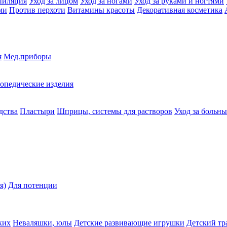
пиляция
Уход за лицом
Уход за ногами
Уход за руками и ногтями
ми
Против перхоти
Витамины красоты
Декоративная косметика
я
Мед.приборы
опедические изделия
дства
Пластыри
Шприцы, системы для растворов
Уход за больн
я)
Для потенции
ких
Неваляшки, юлы
Детские развивающие игрушки
Детский тр