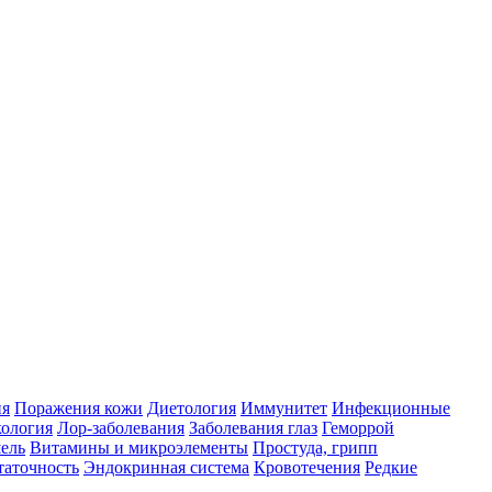
ия
Поражения кожи
Диетология
Иммунитет
Инфекционные
ология
Лор-заболевания
Заболевания глаз
Геморрой
ель
Витамины и микроэлементы
Простуда, грипп
таточность
Эндокринная система
Кровотечения
Редкие