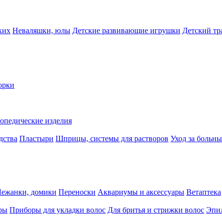
ких
Неваляшки, юлы
Детские развивающие игрушки
Детский тр
орки
опедические изделия
дства
Пластыри
Шприцы, системы для растворов
Уход за больн
Лежанки, домики
Переноски
Аквариумы и аксессуары
Ветаптека
ры
Приборы для укладки волос
Для бритья и стрижки волос
Эпи