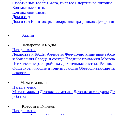
Спортивные товары
Йога, пилатес
Спортивное питание
Контактные линзы
Контактные линзы
Дом и сад
Дом и сад
Канцтовары
Товары для праздников
Декор и и
Акции
Лекарства и БАДы
Назад в меню
Лекарства и БАДы
Аллергия
Желудочно-кишечные забол
заболевания
Сердце и сосуды
Вредные привычки
Мозгов
Психические расстройства
Дыхательная система
Реанима
Общеукрепляющие и тонизирующие
Обезболивающие
Тр
лекарства
Мама и малыш
Назад в меню
Мама и малыш
Детская косметика
Детские аксессуары
Де
ребенка
Красота и Гигиена
Назад в меню