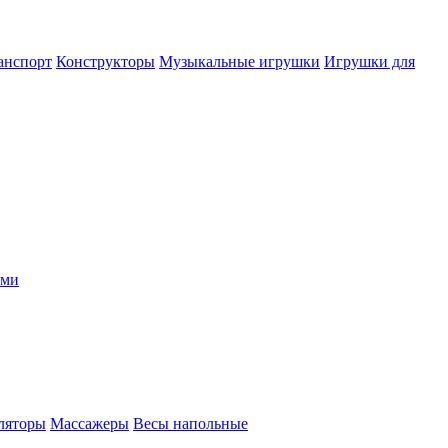
анспорт
Конструкторы
Музыкальные игрушки
Игрушки для
ыми
ляторы
Массажеры
Весы напольные