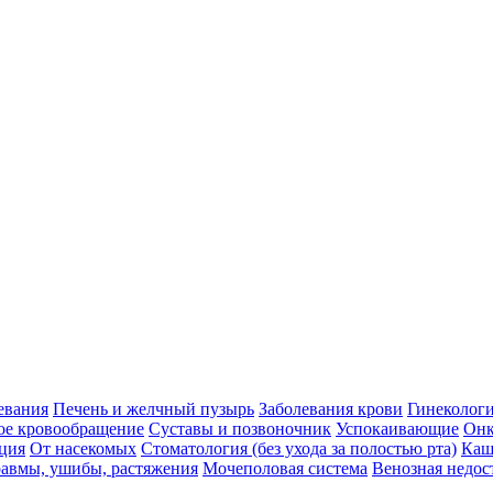
евания
Печень и желчный пузырь
Заболевания крови
Гинеколог
ое кровообращение
Суставы и позвоночник
Успокаивающие
Онк
ция
От насекомых
Стоматология (без ухода за полостью рта)
Каш
авмы, ушибы, растяжения
Мочеполовая система
Венозная недос