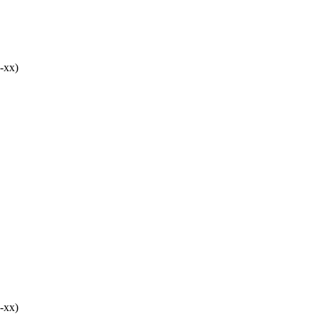
-хх)
-хх)