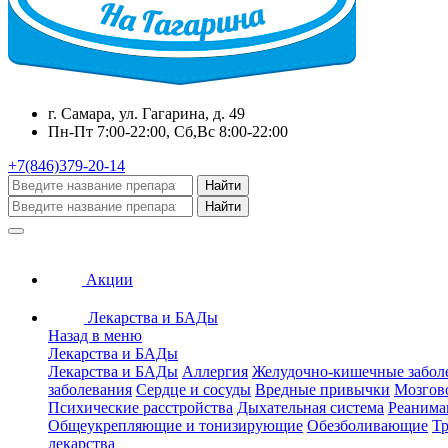
г. Самара, ул. Гагарина, д. 49
Пн-Пт 7:00-22:00, Сб,Вс 8:00-22:00
+7(846)379-20-14
Найти
Найти
Акции
Лекарства и БАДы
Назад в меню
Лекарства и БАДы
Лекарства и БАДы
Аллергия
Желудочно-кишечные забол
заболевания
Сердце и сосуды
Вредные привычки
Мозгов
Психические расстройства
Дыхательная система
Реанима
Общеукрепляющие и тонизирующие
Обезболивающие
Тр
лекарства