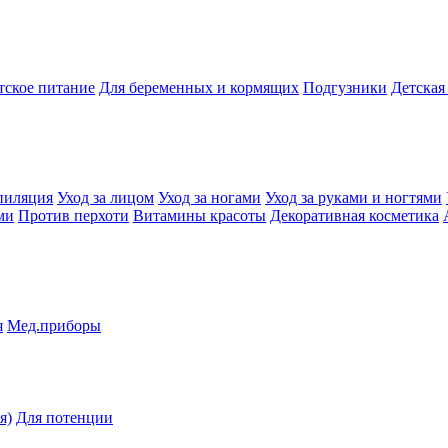
тское питание
Для беременных и кормящих
Подгузники
Детская
пиляция
Уход за лицом
Уход за ногами
Уход за руками и ногтями
ми
Против перхоти
Витамины красоты
Декоративная косметика
я
Мед.приборы
я)
Для потенции