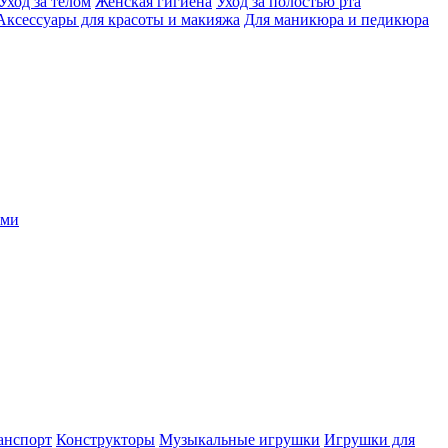
Уход за телом
Женская гигиена
Уход за полостью рта
Аксессуары для красоты и макияжа
Для маникюра и педикюра
ыми
анспорт
Конструкторы
Музыкальные игрушки
Игрушки для