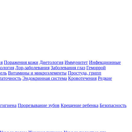
ия
Поражения кожи
Диетология
Иммунитет
Инфекционные
ология
Лор-заболевания
Заболевания глаз
Геморрой
ель
Витамины и микроэлементы
Простуда, грипп
таточность
Эндокринная система
Кровотечения
Редкие
 гигиена
Прорезывание зубов
Крещение ребенка
Безопасность