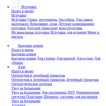
Игрушки
Назад в меню
Игрушки
Игрушки
Горки, песочницы, бассейны
Для самых
маленьких
Неваляшки, юлы
Детские развивающие
игрушки
Детский транспорт
Конструкторы
Музыкальные игрушки
Игрушки для купания
Мячи и
насосы
Бытовая химия
Назад в меню
Бытовая химия
Бытовая химия
Для стирки
Для ванной
Для кухни
Для
уборки
Еще
Назад в меню
Ортопедия и лечебный трикотаж
Ортопедия и лечебный трикотаж
Лечебный трикотаж
Ортопедические изделия
Уход за больными
Уход за больными
Для посещения ЛПУ
Перевязочные
средства
Пластыри
Шприцы, системы для растворов
Уход за больными
Аптечки