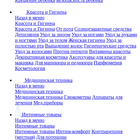
Крещение ребенка
Безопасность ребенка
Красота и Гигиена
Назад в меню
Красота и Гигиена
Красота и Гигиена
От пота
Солнцезащитные средства
Депиляция
Уход за лицом
Уход за ногами
Уход за руками
и ногтями
Уход за телом
Женская гигиена
Уход за
полостью рта
Выпадение волос
Гигиенические средства
Уход за волосами
Против перхоти
Витамины красоты
Декоративная косметика
Аксессуары для красоты и
макияжа
Для маникюра и педикюра
Парфюмерия
Косметология
Медицинская техника
Назад в меню
Медицинская техника
Медицинская техника
Глюкометры
Аппараты для
лечения
Мед.приборы
Интимные товары
Назад в меню
Интимные товары
Интимные товары
Интим-комфорт
Контрацепция
(местная)
Для потенции