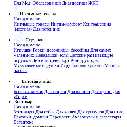
Для Мед. Обследований
Диагностика ЖКТ
Интимные товары
Назад в меню
Интимные товары
Интим-комфорт
Контрацепция
(местная)
Для потенции
Игрушки
Назад в меню
Игрушки
Горки, песочницы, бассейны
Для самых
маленьких
Неваляшки, юлы
Детские развивающие
игрушки
Детский транспорт
Конструкторы
Музыкальные игрушки
Игрушки для купания
Мячи и
насосы
Бытовая химия
Назад в меню
Бытовая химия
Для стирки
Для ванной
Для кухни
Для
уборки
Зоотовары
Назад в меню
Зоотовары
Для собак
Для кошек
Для грызунов
Для птиц
Лежанки, домики
Переноски
Аквариумы и аксессуары
Ветаптека