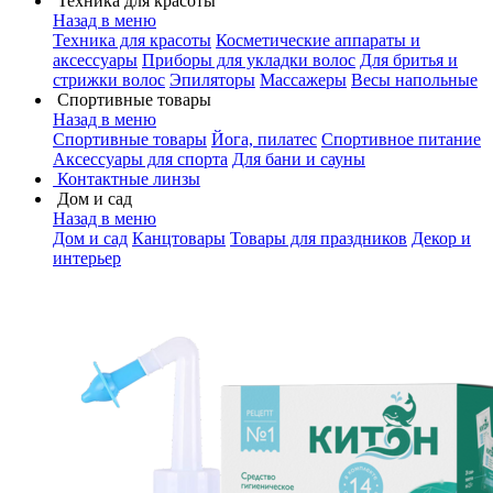
Техника для красоты
Назад в меню
Техника для красоты
Косметические аппараты и
аксессуары
Приборы для укладки волос
Для бритья и
стрижки волос
Эпиляторы
Массажеры
Весы напольные
Спортивные товары
Назад в меню
Спортивные товары
Йога, пилатес
Спортивное питание
Аксессуары для спорта
Для бани и сауны
Контактные линзы
Дом и сад
Назад в меню
Дом и сад
Канцтовары
Товары для праздников
Декор и
интерьер