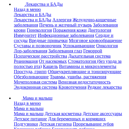
Лекарства и БАДы
Назад в меню
Лекарства и БАДы
Лекарства и БАДы
Аллергия
Желудочно-кишечные
заболевания
Печень и желчный пузырь
Заболевания
крови
Гинекология
Поражения кожи
Диетология
Иммунитет
Инфекционные заболевания
Сердце и
сосуды
Вредные привычки
Мозговое кровообращение
Суставы и позвоночник
Успокаивающие
Онкология
Лор-заболевания
Заболевания глаз
Геморрой
Психические расстройства
Дыхательная система
Реанимация
От насекомых
Стоматология (без ухода за
полостью рта)
Кашель
Витамины и микроэлементы
Простуда, грипп
Общеукрепляющие и тонизирующие
Обезболивающие
Травмы, ушибы, растяжения
Мочеполовая система
Венозная недостаточность
Эндокринная система
Кровотечения
Редкие лекарства
Мама и малыш
Назад в меню
Мама и малыш
Мама и малыш
Детская косметика
Детские аксессуары
Детское питание
Для беременных и кормящих
Подгузники
Детская гигиена
Прорезывание зубов