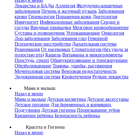
Назад в меню
Лекарства и БАДы
Аллергия
Желудочно-кишечные
заболевания
Печень и желчный пузырь
Заболевания
крови
Гинекология
Поражения кожи
Диетология
Иммунитет
Инфекционные заболевания
Сердце и
сосуды
Вредные привычки
Мозговое кровообращение
Суставы и позвоночник
Успокаивающие
Онкология
Лор-заболевания
Заболевания глаз
Геморрой
Психические расстройства
Дыхательная система
Реанимация
От насекомых
Стоматология (без ухода за
полостью рта)
Кашель
Витамины и микроэлементы
Простуда, грипп
Общеукрепляющие и тонизирующие
Обезболивающие
Травмы, ушибы, растяжения
Мочеполовая система
Венозная недостаточность
Эндокринная система
Кровотечения
Редкие лекарства
Мама и малыш
Назад в меню
Мама и малыш
Детская косметика
Детские аксессуары
Детское питание
Для беременных и кормящих
Подгузники
Детская гигиена
Прорезывание зубов
Крещение ребенка
Безопасность ребенка
Красота и Гигиена
Назад в меню