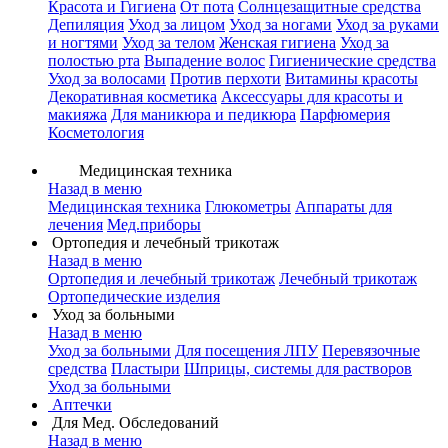
Красота и Гигиена
От пота
Солнцезащитные средства
Депиляция
Уход за лицом
Уход за ногами
Уход за руками
и ногтями
Уход за телом
Женская гигиена
Уход за
полостью рта
Выпадение волос
Гигиенические средства
Уход за волосами
Против перхоти
Витамины красоты
Декоративная косметика
Аксессуары для красоты и
макияжа
Для маникюра и педикюра
Парфюмерия
Косметология
Медицинская техника
Назад в меню
Медицинская техника
Глюкометры
Аппараты для
лечения
Мед.приборы
Ортопедия и лечебный трикотаж
Назад в меню
Ортопедия и лечебный трикотаж
Лечебный трикотаж
Ортопедические изделия
Уход за больными
Назад в меню
Уход за больными
Для посещения ЛПУ
Перевязочные
средства
Пластыри
Шприцы, системы для растворов
Уход за больными
Аптечки
Для Мед. Обследований
Назад в меню