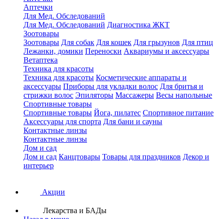
Аптечки
Для Мед. Обследований
Для Мед. Обследований
Диагностика ЖКТ
Зоотовары
Зоотовары
Для собак
Для кошек
Для грызунов
Для птиц
Лежанки, домики
Переноски
Аквариумы и аксессуары
Ветаптека
Техника для красоты
Техника для красоты
Косметические аппараты и
аксессуары
Приборы для укладки волос
Для бритья и
стрижки волос
Эпиляторы
Массажеры
Весы напольные
Спортивные товары
Спортивные товары
Йога, пилатес
Спортивное питание
Аксессуары для спорта
Для бани и сауны
Контактные линзы
Контактные линзы
Дом и сад
Дом и сад
Канцтовары
Товары для праздников
Декор и
интерьер
Акции
Лекарства и БАДы