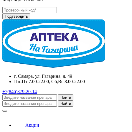
г. Самара, ул. Гагарина, д. 49
Пн-Пт 7:00-22:00, Сб,Вс 8:00-22:00
+7(846)379-20-14
Найти
Найти
Акции