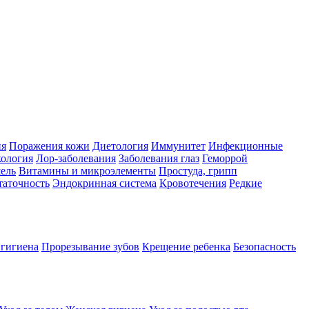
ия
Поражения кожи
Диетология
Иммунитет
Инфекционные
ология
Лор-заболевания
Заболевания глаз
Геморрой
ель
Витамины и микроэлементы
Простуда, грипп
таточность
Эндокринная система
Кровотечения
Редкие
 гигиена
Прорезывание зубов
Крещение ребенка
Безопасность