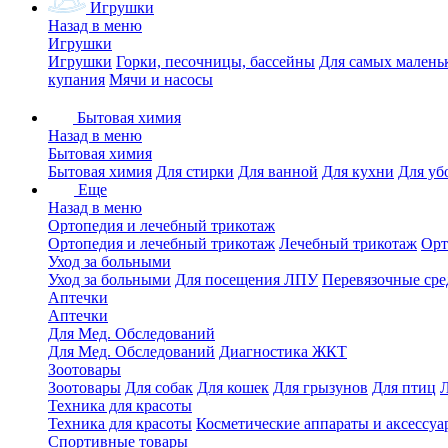
Игрушки
Назад в меню
Игрушки
Игрушки
Горки, песочницы, бассейны
Для самых малень
купания
Мячи и насосы
Бытовая химия
Назад в меню
Бытовая химия
Бытовая химия
Для стирки
Для ванной
Для кухни
Для уб
Еще
Назад в меню
Ортопедия и лечебный трикотаж
Ортопедия и лечебный трикотаж
Лечебный трикотаж
Орт
Уход за больными
Уход за больными
Для посещения ЛПУ
Перевязочные сре
Аптечки
Аптечки
Для Мед. Обследований
Для Мед. Обследований
Диагностика ЖКТ
Зоотовары
Зоотовары
Для собак
Для кошек
Для грызунов
Для птиц
Техника для красоты
Техника для красоты
Косметические аппараты и аксессуа
Спортивные товары