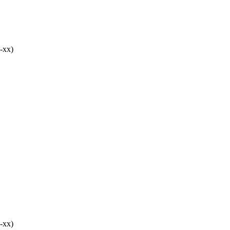
-хх)
-хх)