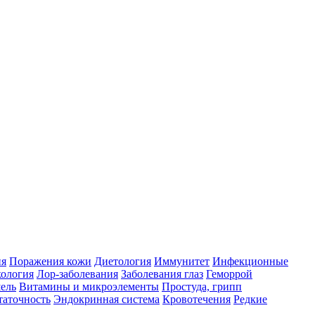
ия
Поражения кожи
Диетология
Иммунитет
Инфекционные
ология
Лор-заболевания
Заболевания глаз
Геморрой
ель
Витамины и микроэлементы
Простуда, грипп
таточность
Эндокринная система
Кровотечения
Редкие