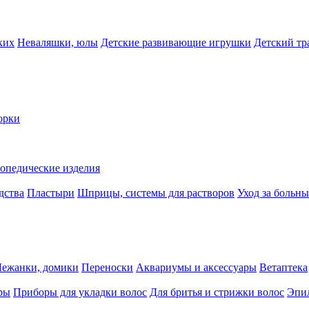
ких
Неваляшки, юлы
Детские развивающие игрушки
Детский тр
орки
опедические изделия
дства
Пластыри
Шприцы, системы для растворов
Уход за больн
Лежанки, домики
Переноски
Аквариумы и аксессуары
Ветаптека
ры
Приборы для укладки волос
Для бритья и стрижки волос
Эпи