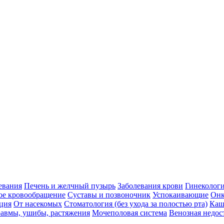
евания
Печень и желчный пузырь
Заболевания крови
Гинеколог
ое кровообращение
Суставы и позвоночник
Успокаивающие
Онк
ция
От насекомых
Стоматология (без ухода за полостью рта)
Каш
авмы, ушибы, растяжения
Мочеполовая система
Венозная недос