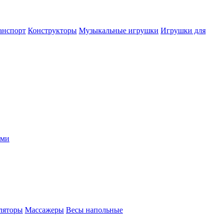
анспорт
Конструкторы
Музыкальные игрушки
Игрушки для
ыми
ляторы
Массажеры
Весы напольные