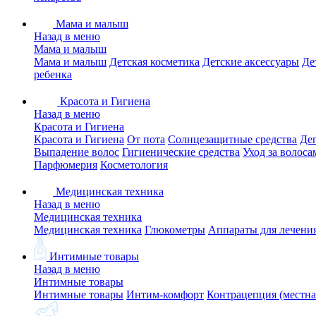
Мама и малыш
Назад в меню
Мама и малыш
Мама и малыш
Детская косметика
Детские аксессуары
Де
ребенка
Красота и Гигиена
Назад в меню
Красота и Гигиена
Красота и Гигиена
От пота
Солнцезащитные средства
Де
Выпадение волос
Гигиенические средства
Уход за волоса
Парфюмерия
Косметология
Медицинская техника
Назад в меню
Медицинская техника
Медицинская техника
Глюкометры
Аппараты для лечени
Интимные товары
Назад в меню
Интимные товары
Интимные товары
Интим-комфорт
Контрацепция (местна