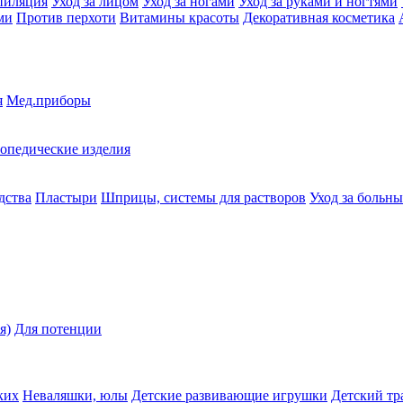
пиляция
Уход за лицом
Уход за ногами
Уход за руками и ногтями
ми
Против перхоти
Витамины красоты
Декоративная косметика
я
Мед.приборы
опедические изделия
дства
Пластыри
Шприцы, системы для растворов
Уход за больн
я)
Для потенции
ких
Неваляшки, юлы
Детские развивающие игрушки
Детский тр