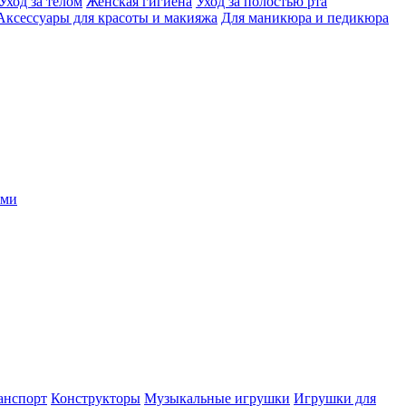
Уход за телом
Женская гигиена
Уход за полостью рта
Аксессуары для красоты и макияжа
Для маникюра и педикюра
ыми
анспорт
Конструкторы
Музыкальные игрушки
Игрушки для