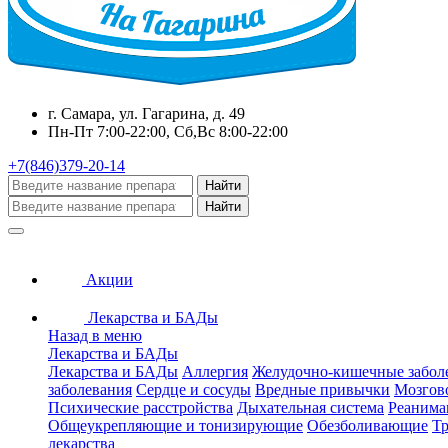
г. Самара, ул. Гагарина, д. 49
Пн-Пт 7:00-22:00, Сб,Вс 8:00-22:00
+7(846)379-20-14
Найти
Найти
Акции
Лекарства и БАДы
Назад в меню
Лекарства и БАДы
Лекарства и БАДы
Аллергия
Желудочно-кишечные забол
заболевания
Сердце и сосуды
Вредные привычки
Мозгов
Психические расстройства
Дыхательная система
Реанима
Общеукрепляющие и тонизирующие
Обезболивающие
Тр
лекарства