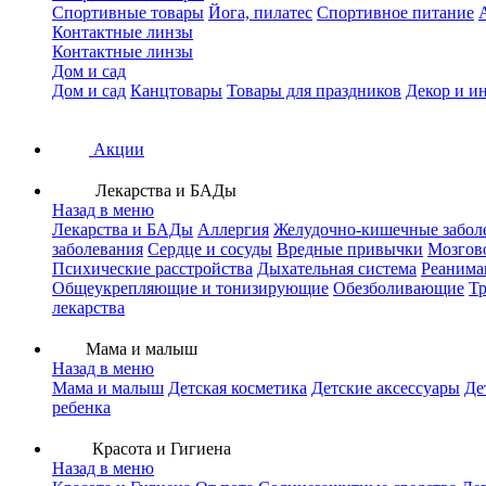
Спортивные товары
Йога, пилатес
Спортивное питание
Контактные линзы
Контактные линзы
Дом и сад
Дом и сад
Канцтовары
Товары для праздников
Декор и и
Акции
Лекарства и БАДы
Назад в меню
Лекарства и БАДы
Аллергия
Желудочно-кишечные забол
заболевания
Сердце и сосуды
Вредные привычки
Мозгов
Психические расстройства
Дыхательная система
Реанима
Общеукрепляющие и тонизирующие
Обезболивающие
Тр
лекарства
Мама и малыш
Назад в меню
Мама и малыш
Детская косметика
Детские аксессуары
Де
ребенка
Красота и Гигиена
Назад в меню