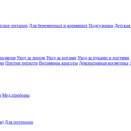
тское питание
Для беременных и кормящих
Подгузники
Детская
пиляция
Уход за лицом
Уход за ногами
Уход за руками и ногтями
ми
Против перхоти
Витамины красоты
Декоративная косметика
я
Мед.приборы
я)
Для потенции