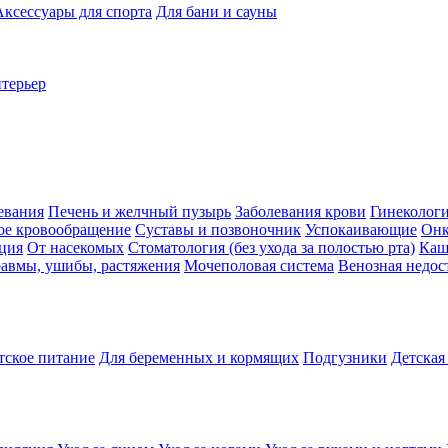
Аксессуары для спорта
Для бани и сауны
нтерьер
евания
Печень и желчный пузырь
Заболевания крови
Гинеколог
ое кровообращение
Суставы и позвоночник
Успокаивающие
Онк
ция
От насекомых
Стоматология (без ухода за полостью рта)
Каш
авмы, ушибы, растяжения
Мочеполовая система
Венозная недос
тское питание
Для беременных и кормящих
Подгузники
Детская