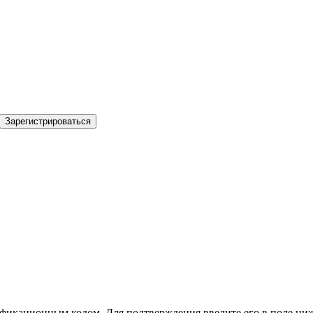
Зарегистрироваться
фикационным кодом. Для подтверждения введите его в поле ниж