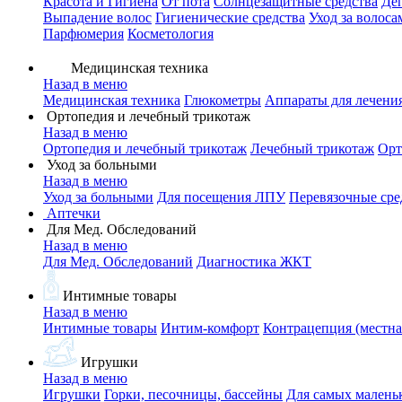
Красота и Гигиена
От пота
Солнцезащитные средства
Де
Выпадение волос
Гигиенические средства
Уход за волоса
Парфюмерия
Косметология
Медицинская техника
Назад в меню
Медицинская техника
Глюкометры
Аппараты для лечени
Ортопедия и лечебный трикотаж
Назад в меню
Ортопедия и лечебный трикотаж
Лечебный трикотаж
Орт
Уход за больными
Назад в меню
Уход за больными
Для посещения ЛПУ
Перевязочные сре
Аптечки
Для Мед. Обследований
Назад в меню
Для Мед. Обследований
Диагностика ЖКТ
Интимные товары
Назад в меню
Интимные товары
Интим-комфорт
Контрацепция (местна
Игрушки
Назад в меню
Игрушки
Горки, песочницы, бассейны
Для самых малень