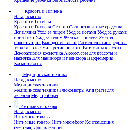
Крещение ребенка
Безопасность ребенка
Красота и Гигиена
Назад в меню
Красота и Гигиена
Красота и Гигиена
От пота
Солнцезащитные средства
Депиляция
Уход за лицом
Уход за ногами
Уход за руками
и ногтями
Уход за телом
Женская гигиена
Уход за
полостью рта
Выпадение волос
Гигиенические средства
Уход за волосами
Против перхоти
Витамины красоты
Декоративная косметика
Аксессуары для красоты и
макияжа
Для маникюра и педикюра
Парфюмерия
Косметология
Медицинская техника
Назад в меню
Медицинская техника
Медицинская техника
Глюкометры
Аппараты для
лечения
Мед.приборы
Интимные товары
Назад в меню
Интимные товары
Интимные товары
Интим-комфорт
Контрацепция
(местная)
Для потенции