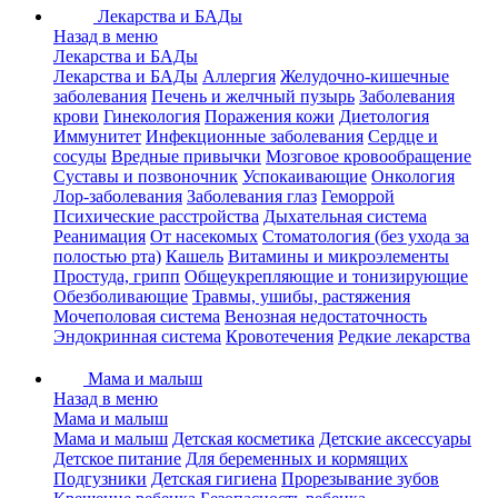
Лекарства и БАДы
Назад в меню
Лекарства и БАДы
Лекарства и БАДы
Аллергия
Желудочно-кишечные
заболевания
Печень и желчный пузырь
Заболевания
крови
Гинекология
Поражения кожи
Диетология
Иммунитет
Инфекционные заболевания
Сердце и
сосуды
Вредные привычки
Мозговое кровообращение
Суставы и позвоночник
Успокаивающие
Онкология
Лор-заболевания
Заболевания глаз
Геморрой
Психические расстройства
Дыхательная система
Реанимация
От насекомых
Стоматология (без ухода за
полостью рта)
Кашель
Витамины и микроэлементы
Простуда, грипп
Общеукрепляющие и тонизирующие
Обезболивающие
Травмы, ушибы, растяжения
Мочеполовая система
Венозная недостаточность
Эндокринная система
Кровотечения
Редкие лекарства
Мама и малыш
Назад в меню
Мама и малыш
Мама и малыш
Детская косметика
Детские аксессуары
Детское питание
Для беременных и кормящих
Подгузники
Детская гигиена
Прорезывание зубов