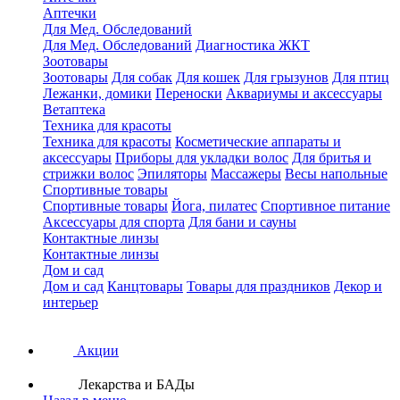
Аптечки
Для Мед. Обследований
Для Мед. Обследований
Диагностика ЖКТ
Зоотовары
Зоотовары
Для собак
Для кошек
Для грызунов
Для птиц
Лежанки, домики
Переноски
Аквариумы и аксессуары
Ветаптека
Техника для красоты
Техника для красоты
Косметические аппараты и
аксессуары
Приборы для укладки волос
Для бритья и
стрижки волос
Эпиляторы
Массажеры
Весы напольные
Спортивные товары
Спортивные товары
Йога, пилатес
Спортивное питание
Аксессуары для спорта
Для бани и сауны
Контактные линзы
Контактные линзы
Дом и сад
Дом и сад
Канцтовары
Товары для праздников
Декор и
интерьер
Акции
Лекарства и БАДы