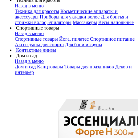
Техника для красоты
Назад в меню
Техника для красоты
Косметические аппараты и
аксессуары
Приборы для укладки волос
Для бритья и
стрижки волос
Эпиляторы
Массажеры
Весы напольные
Спортивные товары
Назад в меню
Спортивные товары
Йога, пилатес
Спортивное питание
Аксессуары для спорта
Для бани и сауны
Контактные линзы
Дом и сад
Назад в меню
Дом и сад
Канцтовары
Товары для праздников
Декор и
интерьер