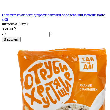
Гепафит комплекс д/профилактики заболеваний печени капс
x36
Фитоком Алтай
358.40 ₽
-
+
В корзину