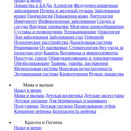
Назад в меню
Лекарства и БАДы
Аллергия
Желудочно-кишечные
заболевания
Печень и желчный пузырь
Заболевания
крови
Гинекология
Поражения кожи
Диетология
Иммунитет
Инфекционные заболевания
Сердце и
сосуды
Вредные привычки
Мозговое кровообращение
Суставы и позвоночник
Успокаивающие
Онкология
Лор-заболевания
Заболевания глаз
Геморрой
Психические расстройства
Дыхательная система
Реанимация
От насекомых
Стоматология (без ухода за
полостью рта)
Кашель
Витамины и микроэлементы
Простуда, грипп
Общеукрепляющие и тонизирующие
Обезболивающие
Травмы, ушибы, растяжения
Мочеполовая система
Венозная недостаточность
Эндокринная система
Кровотечения
Редкие лекарства
Мама и малыш
Назад в меню
Мама и малыш
Детская косметика
Детские аксессуары
Детское питание
Для беременных и кормящих
Подгузники
Детская гигиена
Прорезывание зубов
Крещение ребенка
Безопасность ребенка
Красота и Гигиена
Назад в меню