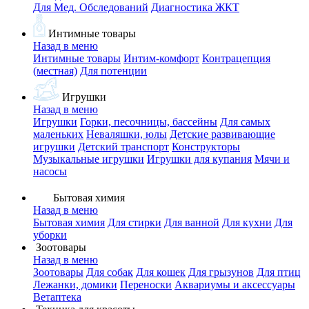
Для Мед. Обследований
Диагностика ЖКТ
Интимные товары
Назад в меню
Интимные товары
Интим-комфорт
Контрацепция
(местная)
Для потенции
Игрушки
Назад в меню
Игрушки
Горки, песочницы, бассейны
Для самых
маленьких
Неваляшки, юлы
Детские развивающие
игрушки
Детский транспорт
Конструкторы
Музыкальные игрушки
Игрушки для купания
Мячи и
насосы
Бытовая химия
Назад в меню
Бытовая химия
Для стирки
Для ванной
Для кухни
Для
уборки
Зоотовары
Назад в меню
Зоотовары
Для собак
Для кошек
Для грызунов
Для птиц
Лежанки, домики
Переноски
Аквариумы и аксессуары
Ветаптека