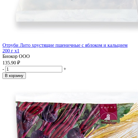
Отруби Лито хрустящие пшеничные с яблоком и кальцием
200 г x1
Биокор ООО
135.90 ₽
-
+
В корзину