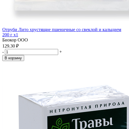
Отруби Лито хрустящие пшеничные со свеклой и кальцием
200 г x1
Биокор ООО
129.30 ₽
-
+
В корзину