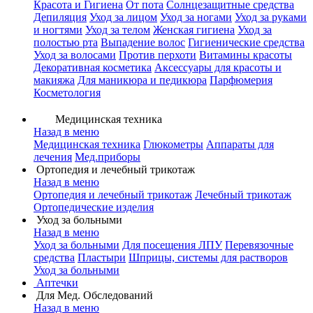
Красота и Гигиена
От пота
Солнцезащитные средства
Депиляция
Уход за лицом
Уход за ногами
Уход за руками
и ногтями
Уход за телом
Женская гигиена
Уход за
полостью рта
Выпадение волос
Гигиенические средства
Уход за волосами
Против перхоти
Витамины красоты
Декоративная косметика
Аксессуары для красоты и
макияжа
Для маникюра и педикюра
Парфюмерия
Косметология
Медицинская техника
Назад в меню
Медицинская техника
Глюкометры
Аппараты для
лечения
Мед.приборы
Ортопедия и лечебный трикотаж
Назад в меню
Ортопедия и лечебный трикотаж
Лечебный трикотаж
Ортопедические изделия
Уход за больными
Назад в меню
Уход за больными
Для посещения ЛПУ
Перевязочные
средства
Пластыри
Шприцы, системы для растворов
Уход за больными
Аптечки
Для Мед. Обследований
Назад в меню