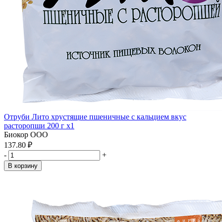
Отруби Лито хрустящие пшеничные с кальцием вкус
расторопши 200 г x1
Биокор ООО
137.80 ₽
-
+
В корзину