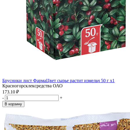
Брусники лист ФармаЦвет сырье растит измельч 50 г x1
Красногорсклексредства ОАО
173.10 ₽
-
+
В корзину