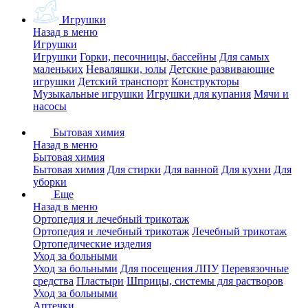
Игрушки
Назад в меню
Игрушки
Игрушки
Горки, песочницы, бассейны
Для самых
маленьких
Неваляшки, юлы
Детские развивающие
игрушки
Детский транспорт
Конструкторы
Музыкальные игрушки
Игрушки для купания
Мячи и
насосы
Бытовая химия
Назад в меню
Бытовая химия
Бытовая химия
Для стирки
Для ванной
Для кухни
Для
уборки
Еще
Назад в меню
Ортопедия и лечебный трикотаж
Ортопедия и лечебный трикотаж
Лечебный трикотаж
Ортопедические изделия
Уход за больными
Уход за больными
Для посещения ЛПУ
Перевязочные
средства
Пластыри
Шприцы, системы для растворов
Уход за больными
Аптечки