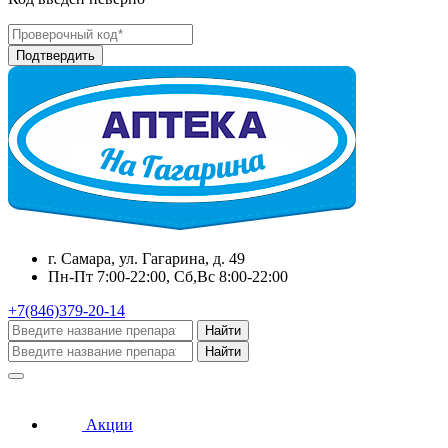
г. Самара, ул. Гагарина, д. 49
Пн-Пт 7:00-22:00, Сб,Вс 8:00-22:00
+7(846)379-20-14
Найти
Найти
Акции