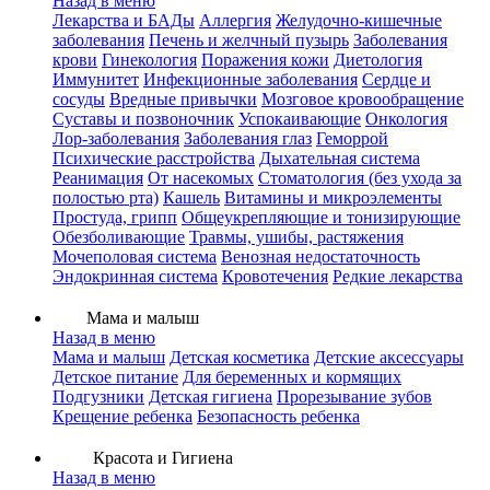
Назад в меню
Лекарства и БАДы
Аллергия
Желудочно-кишечные
заболевания
Печень и желчный пузырь
Заболевания
крови
Гинекология
Поражения кожи
Диетология
Иммунитет
Инфекционные заболевания
Сердце и
сосуды
Вредные привычки
Мозговое кровообращение
Суставы и позвоночник
Успокаивающие
Онкология
Лор-заболевания
Заболевания глаз
Геморрой
Психические расстройства
Дыхательная система
Реанимация
От насекомых
Стоматология (без ухода за
полостью рта)
Кашель
Витамины и микроэлементы
Простуда, грипп
Общеукрепляющие и тонизирующие
Обезболивающие
Травмы, ушибы, растяжения
Мочеполовая система
Венозная недостаточность
Эндокринная система
Кровотечения
Редкие лекарства
Мама и малыш
Назад в меню
Мама и малыш
Детская косметика
Детские аксессуары
Детское питание
Для беременных и кормящих
Подгузники
Детская гигиена
Прорезывание зубов
Крещение ребенка
Безопасность ребенка
Красота и Гигиена
Назад в меню