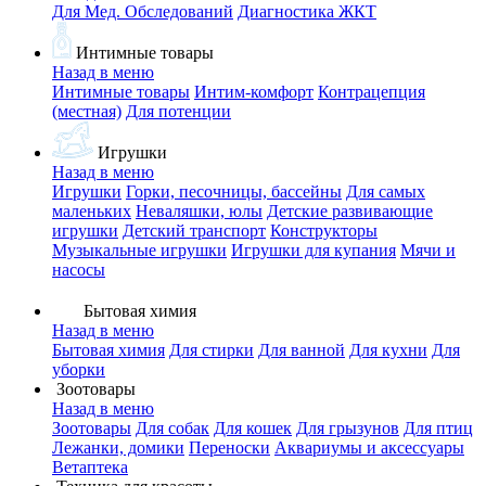
Для Мед. Обследований
Диагностика ЖКТ
Интимные товары
Назад в меню
Интимные товары
Интим-комфорт
Контрацепция
(местная)
Для потенции
Игрушки
Назад в меню
Игрушки
Горки, песочницы, бассейны
Для самых
маленьких
Неваляшки, юлы
Детские развивающие
игрушки
Детский транспорт
Конструкторы
Музыкальные игрушки
Игрушки для купания
Мячи и
насосы
Бытовая химия
Назад в меню
Бытовая химия
Для стирки
Для ванной
Для кухни
Для
уборки
Зоотовары
Назад в меню
Зоотовары
Для собак
Для кошек
Для грызунов
Для птиц
Лежанки, домики
Переноски
Аквариумы и аксессуары
Ветаптека