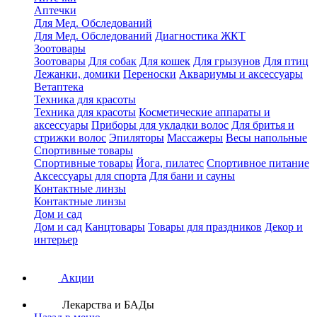
Аптечки
Для Мед. Обследований
Для Мед. Обследований
Диагностика ЖКТ
Зоотовары
Зоотовары
Для собак
Для кошек
Для грызунов
Для птиц
Лежанки, домики
Переноски
Аквариумы и аксессуары
Ветаптека
Техника для красоты
Техника для красоты
Косметические аппараты и
аксессуары
Приборы для укладки волос
Для бритья и
стрижки волос
Эпиляторы
Массажеры
Весы напольные
Спортивные товары
Спортивные товары
Йога, пилатес
Спортивное питание
Аксессуары для спорта
Для бани и сауны
Контактные линзы
Контактные линзы
Дом и сад
Дом и сад
Канцтовары
Товары для праздников
Декор и
интерьер
Акции
Лекарства и БАДы