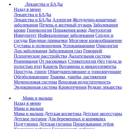
Лекарства и БАДы
Назад в меню
Лекарства и БАДы
Лекарства и БАДы
Аллергия
Желудочно-кишечные
заболевания
Печень и желчный пузырь
Заболевания
крови
Гинекология
Поражения кожи
Диетология
Иммунитет
Инфекционные заболевания
Сердце и
сосуды
Вредные привычки
Мозговое кровообращение
Суставы и позвоночник
Успокаивающие
Онкология
Лор-заболевания
Заболевания глаз
Геморрой
Психические расстройства
Дыхательная система
Реанимация
От насекомых
Стоматология (без ухода за
полостью рта)
Кашель
Витамины и микроэлементы
Простуда, грипп
Общеукрепляющие и тонизирующие
Обезболивающие
Травмы, ушибы, растяжения
Мочеполовая система
Венозная недостаточность
Эндокринная система
Кровотечения
Редкие лекарства
Мама и малыш
Назад в меню
Мама и малыш
Мама и малыш
Детская косметика
Детские аксессуары
Детское питание
Для беременных и кормящих
Подгузники
Детская гигиена
Прорезывание зубов