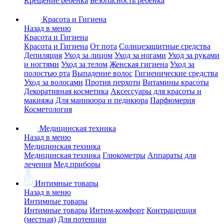
Крещение ребенка
Безопасность ребенка
Красота и Гигиена
Назад в меню
Красота и Гигиена
Красота и Гигиена
От пота
Солнцезащитные средства
Депиляция
Уход за лицом
Уход за ногами
Уход за руками
и ногтями
Уход за телом
Женская гигиена
Уход за
полостью рта
Выпадение волос
Гигиенические средства
Уход за волосами
Против перхоти
Витамины красоты
Декоративная косметика
Аксессуары для красоты и
макияжа
Для маникюра и педикюра
Парфюмерия
Косметология
Медицинская техника
Назад в меню
Медицинская техника
Медицинская техника
Глюкометры
Аппараты для
лечения
Мед.приборы
Интимные товары
Назад в меню
Интимные товары
Интимные товары
Интим-комфорт
Контрацепция
(местная)
Для потенции