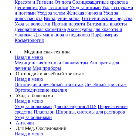
Красота и Гигиена
От пота
Солнцезащитные средства
Депиляция
Уход за лицом
Уход за ногами
Уход за руками
и ногтями
Уход за телом
Женская гигиена
Уход за
полостью рта
Выпадение волос
Гигиенические средства
Уход за волосами
Против перхоти
Витамины красоты
Декоративная косметика
Аксессуары для красоты и
макияжа
Для маникюра и педикюра
Парфюмерия
Косметология
Медицинская техника
Назад в меню
Медицинская техника
Глюкометры
Аппараты для
лечения
Мед.приборы
Ортопедия и лечебный трикотаж
Назад в меню
Ортопедия и лечебный трикотаж
Лечебный трикотаж
Ортопедические изделия
Уход за больными
Назад в меню
Уход за больными
Для посещения ЛПУ
Перевязочные
средства
Пластыри
Шприцы, системы для растворов
Уход за больными
Аптечки
Для Мед. Обследований
Назад в меню