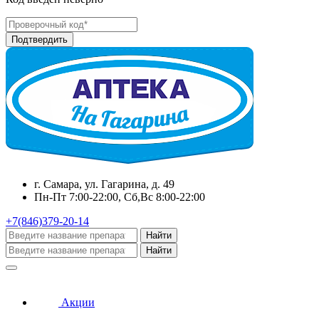
г. Самара, ул. Гагарина, д. 49
Пн-Пт 7:00-22:00, Сб,Вс 8:00-22:00
+7(846)379-20-14
Найти
Найти
Акции