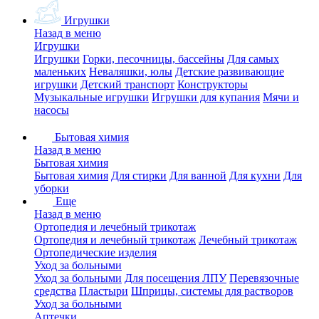
Игрушки
Назад в меню
Игрушки
Игрушки
Горки, песочницы, бассейны
Для самых
маленьких
Неваляшки, юлы
Детские развивающие
игрушки
Детский транспорт
Конструкторы
Музыкальные игрушки
Игрушки для купания
Мячи и
насосы
Бытовая химия
Назад в меню
Бытовая химия
Бытовая химия
Для стирки
Для ванной
Для кухни
Для
уборки
Еще
Назад в меню
Ортопедия и лечебный трикотаж
Ортопедия и лечебный трикотаж
Лечебный трикотаж
Ортопедические изделия
Уход за больными
Уход за больными
Для посещения ЛПУ
Перевязочные
средства
Пластыри
Шприцы, системы для растворов
Уход за больными
Аптечки