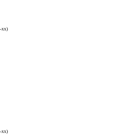
-хх)
-хх)