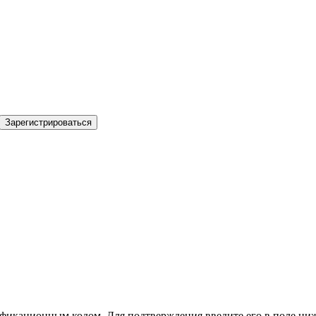
Зарегистрироваться
фикационным кодом. Для подтверждения введите его в поле ниж