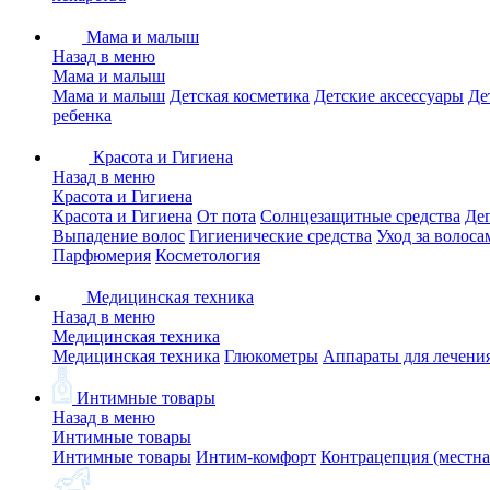
Мама и малыш
Назад в меню
Мама и малыш
Мама и малыш
Детская косметика
Детские аксессуары
Де
ребенка
Красота и Гигиена
Назад в меню
Красота и Гигиена
Красота и Гигиена
От пота
Солнцезащитные средства
Де
Выпадение волос
Гигиенические средства
Уход за волоса
Парфюмерия
Косметология
Медицинская техника
Назад в меню
Медицинская техника
Медицинская техника
Глюкометры
Аппараты для лечени
Интимные товары
Назад в меню
Интимные товары
Интимные товары
Интим-комфорт
Контрацепция (местна