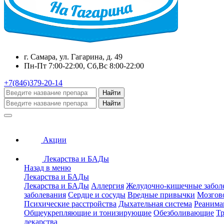
г. Самара, ул. Гагарина, д. 49
Пн-Пт 7:00-22:00, Сб,Вс 8:00-22:00
+7(846)379-20-14
Найти
Найти
Акции
Лекарства и БАДы
Назад в меню
Лекарства и БАДы
Лекарства и БАДы
Аллергия
Желудочно-кишечные забол
заболевания
Сердце и сосуды
Вредные привычки
Мозгов
Психические расстройства
Дыхательная система
Реанима
Общеукрепляющие и тонизирующие
Обезболивающие
Тр
лекарства