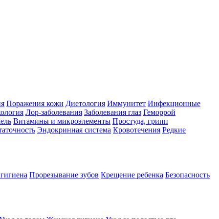
ия
Поражения кожи
Диетология
Иммунитет
Инфекционные
ология
Лор-заболевания
Заболевания глаз
Геморрой
ель
Витамины и микроэлементы
Простуда, грипп
таточность
Эндокринная система
Кровотечения
Редкие
 гигиена
Прорезывание зубов
Крещение ребенка
Безопасность