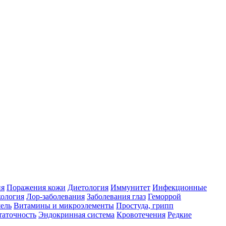
ия
Поражения кожи
Диетология
Иммунитет
Инфекционные
ология
Лор-заболевания
Заболевания глаз
Геморрой
ель
Витамины и микроэлементы
Простуда, грипп
таточность
Эндокринная система
Кровотечения
Редкие