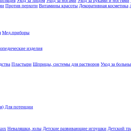
пиляция
Уход за лицом
Уход за ногами
Уход за руками и ногтями
ми
Против перхоти
Витамины красоты
Декоративная косметика
я
Мед.приборы
опедические изделия
дства
Пластыри
Шприцы, системы для растворов
Уход за больн
я)
Для потенции
ких
Неваляшки, юлы
Детские развивающие игрушки
Детский тр