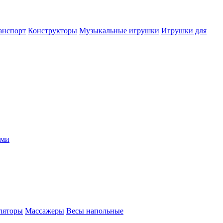
анспорт
Конструкторы
Музыкальные игрушки
Игрушки для
ыми
ляторы
Массажеры
Весы напольные