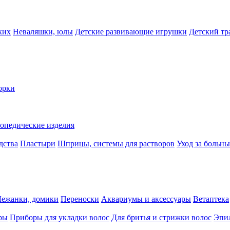
ких
Неваляшки, юлы
Детские развивающие игрушки
Детский тр
орки
опедические изделия
дства
Пластыри
Шприцы, системы для растворов
Уход за больн
Лежанки, домики
Переноски
Аквариумы и аксессуары
Ветаптека
ры
Приборы для укладки волос
Для бритья и стрижки волос
Эпи