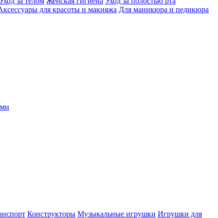
Уход за телом
Женская гигиена
Уход за полостью рта
Аксессуары для красоты и макияжа
Для маникюра и педикюра
ыми
анспорт
Конструкторы
Музыкальные игрушки
Игрушки для