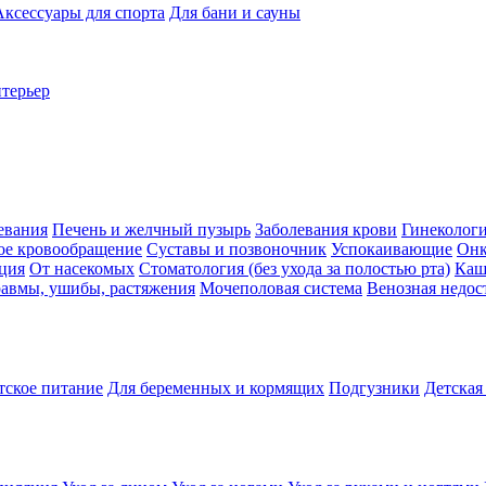
Аксессуары для спорта
Для бани и сауны
нтерьер
евания
Печень и желчный пузырь
Заболевания крови
Гинеколог
ое кровообращение
Суставы и позвоночник
Успокаивающие
Онк
ция
От насекомых
Стоматология (без ухода за полостью рта)
Каш
авмы, ушибы, растяжения
Мочеполовая система
Венозная недос
тское питание
Для беременных и кормящих
Подгузники
Детская