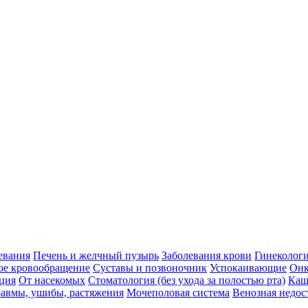
евания
Печень и желчный пузырь
Заболевания крови
Гинеколог
ое кровообращение
Суставы и позвоночник
Успокаивающие
Онк
ция
От насекомых
Стоматология (без ухода за полостью рта)
Каш
авмы, ушибы, растяжения
Мочеполовая система
Венозная недос