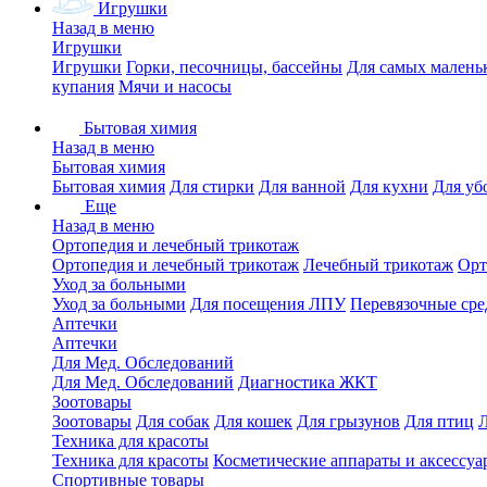
Игрушки
Назад в меню
Игрушки
Игрушки
Горки, песочницы, бассейны
Для самых малень
купания
Мячи и насосы
Бытовая химия
Назад в меню
Бытовая химия
Бытовая химия
Для стирки
Для ванной
Для кухни
Для уб
Еще
Назад в меню
Ортопедия и лечебный трикотаж
Ортопедия и лечебный трикотаж
Лечебный трикотаж
Орт
Уход за больными
Уход за больными
Для посещения ЛПУ
Перевязочные сре
Аптечки
Аптечки
Для Мед. Обследований
Для Мед. Обследований
Диагностика ЖКТ
Зоотовары
Зоотовары
Для собак
Для кошек
Для грызунов
Для птиц
Техника для красоты
Техника для красоты
Косметические аппараты и аксессуа
Спортивные товары