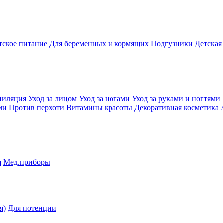
тское питание
Для беременных и кормящих
Подгузники
Детская
пиляция
Уход за лицом
Уход за ногами
Уход за руками и ногтями
ми
Против перхоти
Витамины красоты
Декоративная косметика
я
Мед.приборы
я)
Для потенции