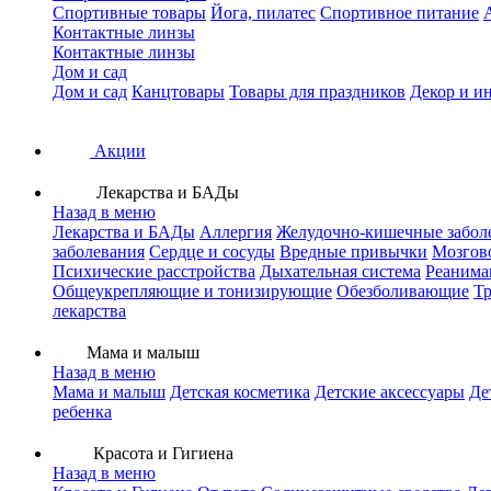
Спортивные товары
Йога, пилатес
Спортивное питание
Контактные линзы
Контактные линзы
Дом и сад
Дом и сад
Канцтовары
Товары для праздников
Декор и и
Акции
Лекарства и БАДы
Назад в меню
Лекарства и БАДы
Аллергия
Желудочно-кишечные забол
заболевания
Сердце и сосуды
Вредные привычки
Мозгов
Психические расстройства
Дыхательная система
Реанима
Общеукрепляющие и тонизирующие
Обезболивающие
Тр
лекарства
Мама и малыш
Назад в меню
Мама и малыш
Детская косметика
Детские аксессуары
Де
ребенка
Красота и Гигиена
Назад в меню