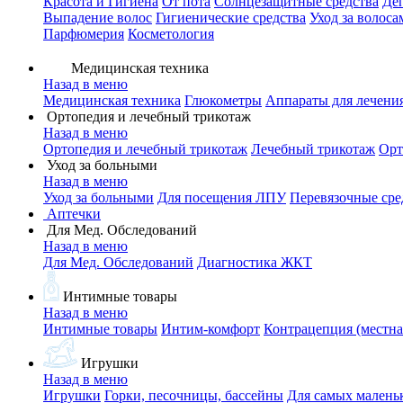
Красота и Гигиена
От пота
Солнцезащитные средства
Де
Выпадение волос
Гигиенические средства
Уход за волоса
Парфюмерия
Косметология
Медицинская техника
Назад в меню
Медицинская техника
Глюкометры
Аппараты для лечени
Ортопедия и лечебный трикотаж
Назад в меню
Ортопедия и лечебный трикотаж
Лечебный трикотаж
Орт
Уход за больными
Назад в меню
Уход за больными
Для посещения ЛПУ
Перевязочные сре
Аптечки
Для Мед. Обследований
Назад в меню
Для Мед. Обследований
Диагностика ЖКТ
Интимные товары
Назад в меню
Интимные товары
Интим-комфорт
Контрацепция (местна
Игрушки
Назад в меню
Игрушки
Горки, песочницы, бассейны
Для самых малень