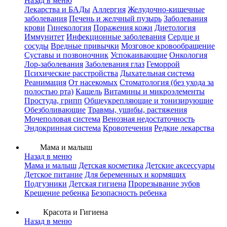
Назад в меню
Лекарства и БАДы
Аллергия
Желудочно-кишечные
заболевания
Печень и желчный пузырь
Заболевания
крови
Гинекология
Поражения кожи
Диетология
Иммунитет
Инфекционные заболевания
Сердце и
сосуды
Вредные привычки
Мозговое кровообращение
Суставы и позвоночник
Успокаивающие
Онкология
Лор-заболевания
Заболевания глаз
Геморрой
Психические расстройства
Дыхательная система
Реанимация
От насекомых
Стоматология (без ухода за
полостью рта)
Кашель
Витамины и микроэлементы
Простуда, грипп
Общеукрепляющие и тонизирующие
Обезболивающие
Травмы, ушибы, растяжения
Мочеполовая система
Венозная недостаточность
Эндокринная система
Кровотечения
Редкие лекарства
Мама и малыш
Назад в меню
Мама и малыш
Детская косметика
Детские аксессуары
Детское питание
Для беременных и кормящих
Подгузники
Детская гигиена
Прорезывание зубов
Крещение ребенка
Безопасность ребенка
Красота и Гигиена
Назад в меню