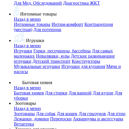
Для Мед. Обследований
Диагностика ЖКТ
Интимные товары
Назад в меню
Интимные товары
Интим-комфорт
Контрацепция
(местная)
Для потенции
Игрушки
Назад в меню
Игрушки
Горки, песочницы, бассейны
Для самых
маленьких
Неваляшки, юлы
Детские развивающие
игрушки
Детский транспорт
Конструкторы
Музыкальные игрушки
Игрушки для купания
Мячи и
насосы
Бытовая химия
Назад в меню
Бытовая химия
Для стирки
Для ванной
Для кухни
Для
уборки
Зоотовары
Назад в меню
Зоотовары
Для собак
Для кошек
Для грызунов
Для птиц
Лежанки, домики
Переноски
Аквариумы и аксессуары
Ветаптека