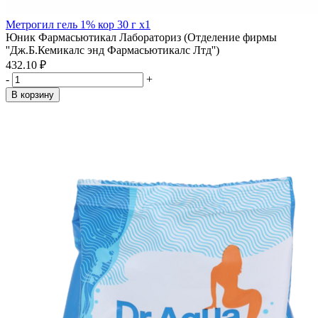
Метрогил гель 1% кор 30 г x1
Юник Фармасьютикал Лабораториз (Отделение фирмы
''Дж.Б.Кемикалс энд Фармасьютикалс Лтд'')
432.10 ₽
-
+
В корзину