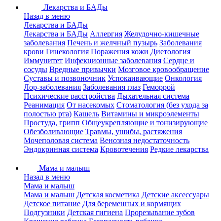
Лекарства и БАДы
Назад в меню
Лекарства и БАДы
Лекарства и БАДы
Аллергия
Желудочно-кишечные
заболевания
Печень и желчный пузырь
Заболевания
крови
Гинекология
Поражения кожи
Диетология
Иммунитет
Инфекционные заболевания
Сердце и
сосуды
Вредные привычки
Мозговое кровообращение
Суставы и позвоночник
Успокаивающие
Онкология
Лор-заболевания
Заболевания глаз
Геморрой
Психические расстройства
Дыхательная система
Реанимация
От насекомых
Стоматология (без ухода за
полостью рта)
Кашель
Витамины и микроэлементы
Простуда, грипп
Общеукрепляющие и тонизирующие
Обезболивающие
Травмы, ушибы, растяжения
Мочеполовая система
Венозная недостаточность
Эндокринная система
Кровотечения
Редкие лекарства
Мама и малыш
Назад в меню
Мама и малыш
Мама и малыш
Детская косметика
Детские аксессуары
Детское питание
Для беременных и кормящих
Подгузники
Детская гигиена
Прорезывание зубов