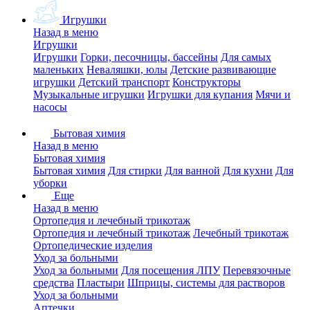
Игрушки
Назад в меню
Игрушки
Игрушки
Горки, песочницы, бассейны
Для самых
маленьких
Неваляшки, юлы
Детские развивающие
игрушки
Детский транспорт
Конструкторы
Музыкальные игрушки
Игрушки для купания
Мячи и
насосы
Бытовая химия
Назад в меню
Бытовая химия
Бытовая химия
Для стирки
Для ванной
Для кухни
Для
уборки
Еще
Назад в меню
Ортопедия и лечебный трикотаж
Ортопедия и лечебный трикотаж
Лечебный трикотаж
Ортопедические изделия
Уход за больными
Уход за больными
Для посещения ЛПУ
Перевязочные
средства
Пластыри
Шприцы, системы для растворов
Уход за больными
Аптечки