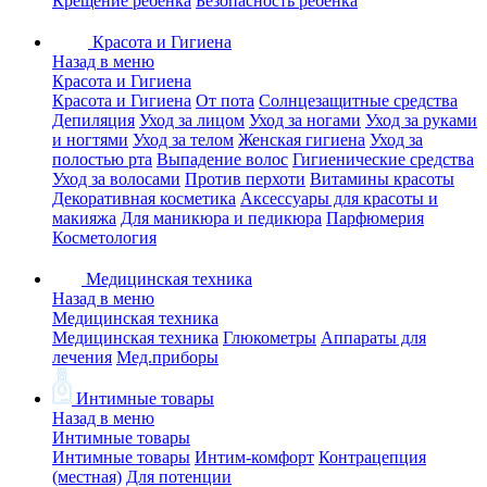
Крещение ребенка
Безопасность ребенка
Красота и Гигиена
Назад в меню
Красота и Гигиена
Красота и Гигиена
От пота
Солнцезащитные средства
Депиляция
Уход за лицом
Уход за ногами
Уход за руками
и ногтями
Уход за телом
Женская гигиена
Уход за
полостью рта
Выпадение волос
Гигиенические средства
Уход за волосами
Против перхоти
Витамины красоты
Декоративная косметика
Аксессуары для красоты и
макияжа
Для маникюра и педикюра
Парфюмерия
Косметология
Медицинская техника
Назад в меню
Медицинская техника
Медицинская техника
Глюкометры
Аппараты для
лечения
Мед.приборы
Интимные товары
Назад в меню
Интимные товары
Интимные товары
Интим-комфорт
Контрацепция
(местная)
Для потенции