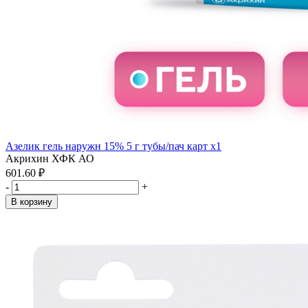
Азелик гель наружн 15% 5 г тубы/пач карт x1
Акрихин ХФК АО
601.60 ₽
-
+
В корзину