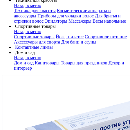
Техника для красоты
Назад в меню
Техника для красоты
Косметические аппараты и
аксессуары
Приборы для укладки волос
Для бритья и
стрижки волос
Эпиляторы
Массажеры
Весы напольные
Спортивные товары
Назад в меню
Спортивные товары
Йога, пилатес
Спортивное питание
Аксессуары для спорта
Для бани и сауны
Контактные линзы
Дом и сад
Назад в меню
Дом и сад
Канцтовары
Товары для праздников
Декор и
интерьер