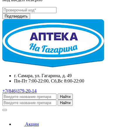
г. Самара, ул. Гагарина, д. 49
Пн-Пт 7:00-22:00, Сб,Вс 8:00-22:00
+7(846)379-20-14
Найти
Найти
Акции