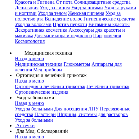
Красота и Гигиена
От пота
Солнцезащитные средства
Депиляция
Уход за лицом
Уход за ногами
Уход за руками
и ногтями
Уход за телом
Женская гигиена
Уход за
полостью рта
Выпадение волос
Гигиенические средства
Уход за волосами
Против перхоти
Витамины красоты
Декоративная косметика
Аксессуары для красоты и
макияжа
Для маникюра и педикюра
Парфюмерия
Косметология
Медицинская техника
Назад в меню
Медицинская техника
Глюкометры
Аппараты для
лечения
Мед.приборы
Ортопедия и лечебный трикотаж
Назад в меню
Ортопедия и лечебный трикотаж
Лечебный трикотаж
Ортопедические изделия
Уход за больными
Назад в меню
Уход за больными
Для посещения ЛПУ
Перевязочные
средства
Пластыри
Шприцы, системы для растворов
Уход за больными
Аптечки
Для Мед. Обследований
Назад в меню