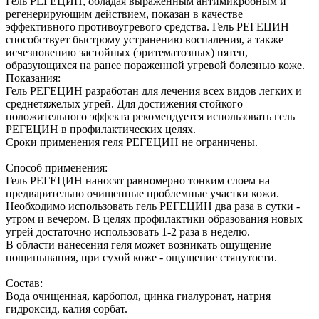
Гель РЕГЕЦИН, обладая выраженным антимикробным и
регенерирующим действием, показан в качестве
эффективного противоугревого средства. Гель РЕГЕЦИН
способствует быстрому устранению воспаления, а также
исчезновению застойных (эритематозных) пятен,
образующихся на ранее пораженной угревой болезнью коже.
Показания:
Гель РЕГЕЦИН разработан для лечения всех видов легких и
среднетяжелых угрей. Для достижения стойкого
положительного эффекта рекомендуется использовать гель
РЕГЕЦИН в профилактических целях.
Сроки применения геля РЕГЕЦИН не ограничены.
Способ применения:
Гель РЕГЕЦИН наносят равномерно тонким слоем на
предварительно очищенные проблемные участки кожи.
Необходимо использовать гель РЕГЕЦИН два раза в сутки -
утром и вечером. В целях профилактики образования новых
угрей достаточно использовать 1-2 раза в неделю.
В области нанесения геля может возникать ощущение
пощипывания, при сухой коже - ощущение стянутости.
Состав:
Вода очищенная, карбопол, цинка гиалуронат, натрия
гидроксид, калия сорбат.