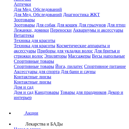
Аптечки
Для Мед. Обследований
Для Мед. Обследований
Диагностика ЖКТ
Зоотовары
Зоотовары
Для собак
Для кошек
Для грызунов
Для птиц
Лежанки, домики
Переноски
Аквариумы и аксессуары
Ветаптека
Техника для красоты
Техника для красоты
Косметические аппараты и
аксессуары
Приборы для укладки волос
Для бритья и
стрижки волос
Эпиляторы
Массажеры
Весы напольные
Спортивные товары
Спортивные товары
Йога, пилатес
Спортивное питание
Аксессуары для спорта
Для бани и сауны
Контактные линзы
Контактные линзы
Дом и сад
Дом и сад
Канцтовары
Товары для праздников
Декор и
интерьер
Акции
Лекарства и БАДы