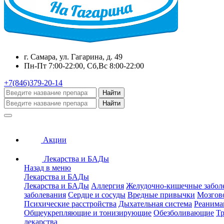
г. Самара, ул. Гагарина, д. 49
Пн-Пт 7:00-22:00, Сб,Вс 8:00-22:00
+7(846)379-20-14
Найти
Найти
Акции
Лекарства и БАДы
Назад в меню
Лекарства и БАДы
Лекарства и БАДы
Аллергия
Желудочно-кишечные забол
заболевания
Сердце и сосуды
Вредные привычки
Мозгов
Психические расстройства
Дыхательная система
Реанима
Общеукрепляющие и тонизирующие
Обезболивающие
Тр
лекарства