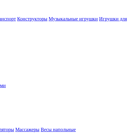
анспорт
Конструкторы
Музыкальные игрушки
Игрушки для
ыми
ляторы
Массажеры
Весы напольные