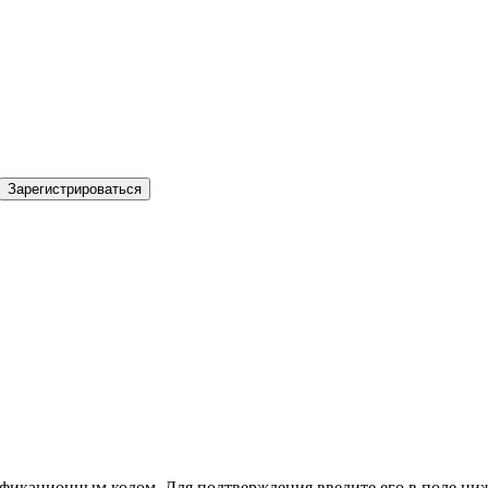
Зарегистрироваться
фикационным кодом. Для подтверждения введите его в поле ниж