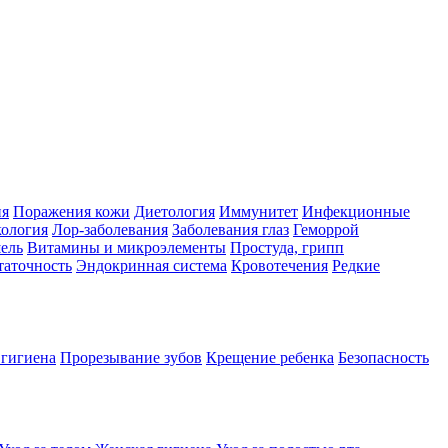
ия
Поражения кожи
Диетология
Иммунитет
Инфекционные
ология
Лор-заболевания
Заболевания глаз
Геморрой
ель
Витамины и микроэлементы
Простуда, грипп
таточность
Эндокринная система
Кровотечения
Редкие
 гигиена
Прорезывание зубов
Крещение ребенка
Безопасность