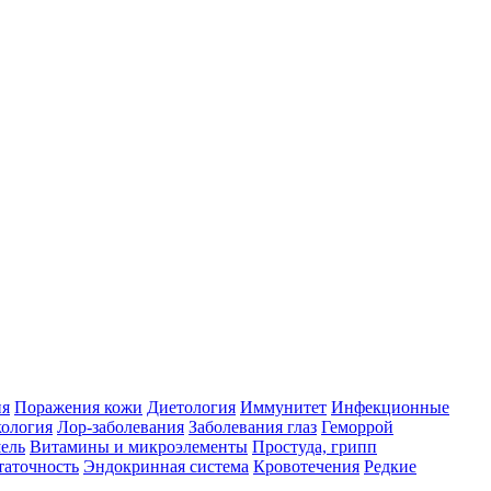
ия
Поражения кожи
Диетология
Иммунитет
Инфекционные
ология
Лор-заболевания
Заболевания глаз
Геморрой
ель
Витамины и микроэлементы
Простуда, грипп
таточность
Эндокринная система
Кровотечения
Редкие