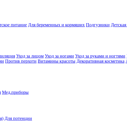
тское питание
Для беременных и кормящих
Подгузники
Детская
пиляция
Уход за лицом
Уход за ногами
Уход за руками и ногтями
ми
Против перхоти
Витамины красоты
Декоративная косметика
я
Мед.приборы
я)
Для потенции