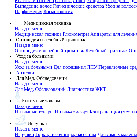
Красота и Гигиена
От пота
Солнцезащитные средства
Де
Выпадение волос
Гигиенические средства
Уход за волоса
Парфюмерия
Косметология
Медицинская техника
Назад в меню
Медицинская техника
Глюкометры
Аппараты для лечени
Ортопедия и лечебный трикотаж
Назад в меню
Ортопедия и лечебный трикотаж
Лечебный трикотаж
Орт
Уход за больными
Назад в меню
Уход за больными
Для посещения ЛПУ
Перевязочные сре
Аптечки
Для Мед. Обследований
Назад в меню
Для Мед. Обследований
Диагностика ЖКТ
Интимные товары
Назад в меню
Интимные товары
Интим-комфорт
Контрацепция (местна
Игрушки
Назад в меню
Игрушки
Горки, песочницы, бассейны
Для самых малень