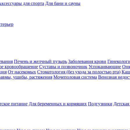
Аксессуары для спорта
Для бани и сауны
нтерьер
евания
Печень и желчный пузырь
Заболевания крови
Гинеколог
ое кровообращение
Суставы и позвоночник
Успокаивающие
Онк
ция
От насекомых
Стоматология (без ухода за полостью рта)
Каш
авмы, ушибы, растяжения
Мочеполовая система
Венозная недос
тское питание
Для беременных и кормящих
Подгузники
Детская