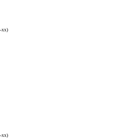
-хх)
-хх)