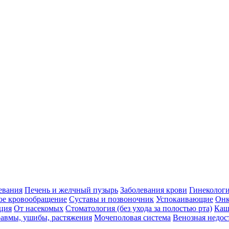
евания
Печень и желчный пузырь
Заболевания крови
Гинеколог
ое кровообращение
Суставы и позвоночник
Успокаивающие
Онк
ция
От насекомых
Стоматология (без ухода за полостью рта)
Каш
авмы, ушибы, растяжения
Мочеполовая система
Венозная недос