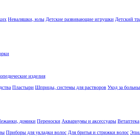
ких
Неваляшки, юлы
Детские развивающие игрушки
Детский тр
орки
опедические изделия
дства
Пластыри
Шприцы, системы для растворов
Уход за больн
Лежанки, домики
Переноски
Аквариумы и аксессуары
Ветаптека
ры
Приборы для укладки волос
Для бритья и стрижки волос
Эпи