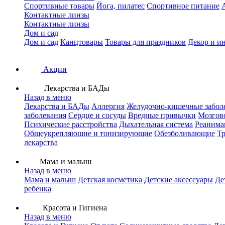
Спортивные товары
Йога, пилатес
Спортивное питание
Контактные линзы
Контактные линзы
Дом и сад
Дом и сад
Канцтовары
Товары для праздников
Декор и и
Акции
Лекарства и БАДы
Назад в меню
Лекарства и БАДы
Аллергия
Желудочно-кишечные забол
заболевания
Сердце и сосуды
Вредные привычки
Мозгов
Психические расстройства
Дыхательная система
Реанима
Общеукрепляющие и тонизирующие
Обезболивающие
Тр
лекарства
Мама и малыш
Назад в меню
Мама и малыш
Детская косметика
Детские аксессуары
Де
ребенка
Красота и Гигиена
Назад в меню