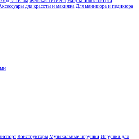
Уход за телом
Женская гигиена
Уход за полостью рта
Аксессуары для красоты и макияжа
Для маникюра и педикюра
ыми
анспорт
Конструкторы
Музыкальные игрушки
Игрушки для