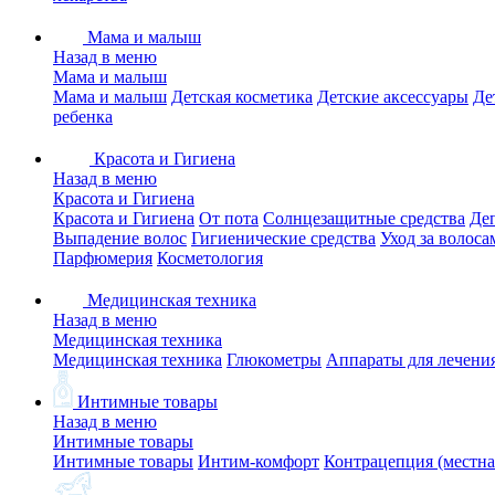
Мама и малыш
Назад в меню
Мама и малыш
Мама и малыш
Детская косметика
Детские аксессуары
Де
ребенка
Красота и Гигиена
Назад в меню
Красота и Гигиена
Красота и Гигиена
От пота
Солнцезащитные средства
Де
Выпадение волос
Гигиенические средства
Уход за волоса
Парфюмерия
Косметология
Медицинская техника
Назад в меню
Медицинская техника
Медицинская техника
Глюкометры
Аппараты для лечени
Интимные товары
Назад в меню
Интимные товары
Интимные товары
Интим-комфорт
Контрацепция (местна