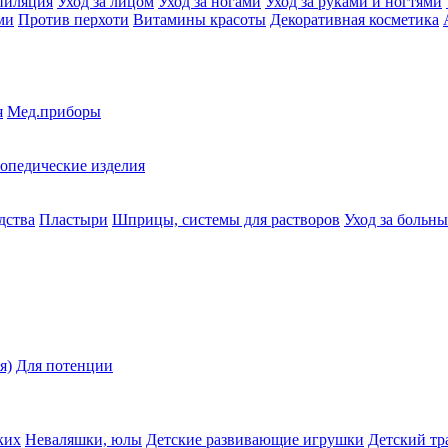
пиляция
Уход за лицом
Уход за ногами
Уход за руками и ногтями
ми
Против перхоти
Витамины красоты
Декоративная косметика
я
Мед.приборы
опедические изделия
дства
Пластыри
Шприцы, системы для растворов
Уход за больн
я)
Для потенции
ких
Неваляшки, юлы
Детские развивающие игрушки
Детский тр