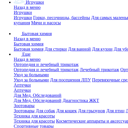
Игрушки
Назад в меню
Игрушки
Игрушки
Горки, песочницы, бассейны
Для самых малень
купания
Мячи и насосы
Бытовая химия
Назад в меню
Бытовая химия
Бытовая химия
Для стирки
Для ванной
Для кухни
Для уб
Еще
Назад в меню
Ортопедия и лечебный трикотаж
Ортопедия и лечебный трикотаж
Лечебный трикотаж
Орт
Уход за больными
Уход за больными
Для посещения ЛПУ
Перевязочные сре
Аптечки
Аптечки
Для Мед. Обследований
Для Мед. Обследований
Диагностика ЖКТ
Зоотовары
Зоотовары
Для собак
Для кошек
Для грызунов
Для птиц
Техника для красоты
Техника для красоты
Косметические аппараты и аксессуа
Спортивные товары