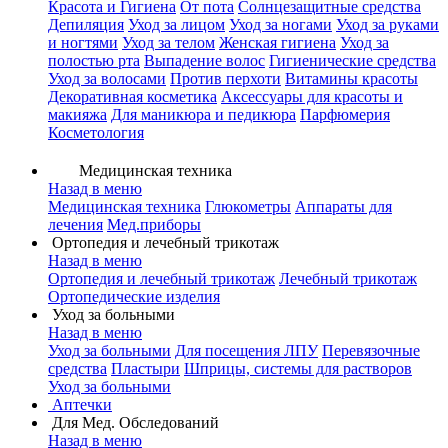
Красота и Гигиена
От пота
Солнцезащитные средства
Депиляция
Уход за лицом
Уход за ногами
Уход за руками
и ногтями
Уход за телом
Женская гигиена
Уход за
полостью рта
Выпадение волос
Гигиенические средства
Уход за волосами
Против перхоти
Витамины красоты
Декоративная косметика
Аксессуары для красоты и
макияжа
Для маникюра и педикюра
Парфюмерия
Косметология
Медицинская техника
Назад в меню
Медицинская техника
Глюкометры
Аппараты для
лечения
Мед.приборы
Ортопедия и лечебный трикотаж
Назад в меню
Ортопедия и лечебный трикотаж
Лечебный трикотаж
Ортопедические изделия
Уход за больными
Назад в меню
Уход за больными
Для посещения ЛПУ
Перевязочные
средства
Пластыри
Шприцы, системы для растворов
Уход за больными
Аптечки
Для Мед. Обследований
Назад в меню