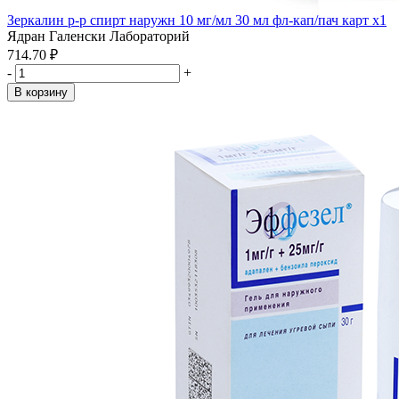
Зеркалин р-р спирт наружн 10 мг/мл 30 мл фл-кап/пач карт x1
Ядран Галенски Лабораторий
714.70 ₽
-
+
В корзину