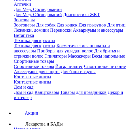
Аптечки
Для Мед. Обследований
Для Мед. Обследований
Диагностика ЖКТ
Зоотовары
Зоотовары
Для собак
Для кошек
Для грызунов
Для птиц
Лежанки, домики
Переноски
Аквариумы и аксессуары
Ветаптека
Техника для красоты
Техника для красоты
Косметические аппараты и
аксессуары
Приборы для укладки волос
Для бритья и
стрижки волос
Эпиляторы
Массажеры
Весы напольные
Спортивные товары
Спортивные товары
Йога, пилатес
Спортивное питание
Аксессуары для спорта
Для бани и сауны
Контактные линзы
Контактные линзы
Дом и сад
Дом и сад
Канцтовары
Товары для праздников
Декор и
интерьер
Акции
Лекарства и БАДы