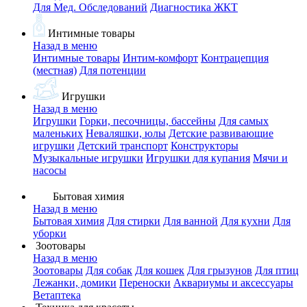
Для Мед. Обследований
Диагностика ЖКТ
Интимные товары
Назад в меню
Интимные товары
Интим-комфорт
Контрацепция
(местная)
Для потенции
Игрушки
Назад в меню
Игрушки
Горки, песочницы, бассейны
Для самых
маленьких
Неваляшки, юлы
Детские развивающие
игрушки
Детский транспорт
Конструкторы
Музыкальные игрушки
Игрушки для купания
Мячи и
насосы
Бытовая химия
Назад в меню
Бытовая химия
Для стирки
Для ванной
Для кухни
Для
уборки
Зоотовары
Назад в меню
Зоотовары
Для собак
Для кошек
Для грызунов
Для птиц
Лежанки, домики
Переноски
Аквариумы и аксессуары
Ветаптека