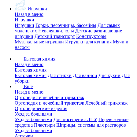
Игрушки
Назад в меню
Игрушки
Игрушки
Горки, песочницы, бассейны
Для самых
маленьких
Неваляшки, юлы
Детские развивающие
игрушки
Детский транспорт
Конструкторы
Музыкальные игрушки
Игрушки для купания
Мячи и
насосы
Бытовая химия
Назад в меню
Бытовая химия
Бытовая химия
Для стирки
Для ванной
Для кухни
Для
уборки
Еще
Назад в меню
Ортопедия и лечебный трикотаж
Ортопедия и лечебный трикотаж
Лечебный трикотаж
Ортопедические изделия
Уход за больными
Уход за больными
Для посещения ЛПУ
Перевязочные
средства
Пластыри
Шприцы, системы для растворов
Уход за больными
Аптечки