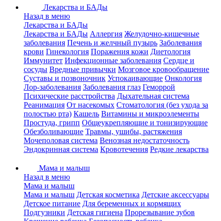
Лекарства и БАДы
Назад в меню
Лекарства и БАДы
Лекарства и БАДы
Аллергия
Желудочно-кишечные
заболевания
Печень и желчный пузырь
Заболевания
крови
Гинекология
Поражения кожи
Диетология
Иммунитет
Инфекционные заболевания
Сердце и
сосуды
Вредные привычки
Мозговое кровообращение
Суставы и позвоночник
Успокаивающие
Онкология
Лор-заболевания
Заболевания глаз
Геморрой
Психические расстройства
Дыхательная система
Реанимация
От насекомых
Стоматология (без ухода за
полостью рта)
Кашель
Витамины и микроэлементы
Простуда, грипп
Общеукрепляющие и тонизирующие
Обезболивающие
Травмы, ушибы, растяжения
Мочеполовая система
Венозная недостаточность
Эндокринная система
Кровотечения
Редкие лекарства
Мама и малыш
Назад в меню
Мама и малыш
Мама и малыш
Детская косметика
Детские аксессуары
Детское питание
Для беременных и кормящих
Подгузники
Детская гигиена
Прорезывание зубов