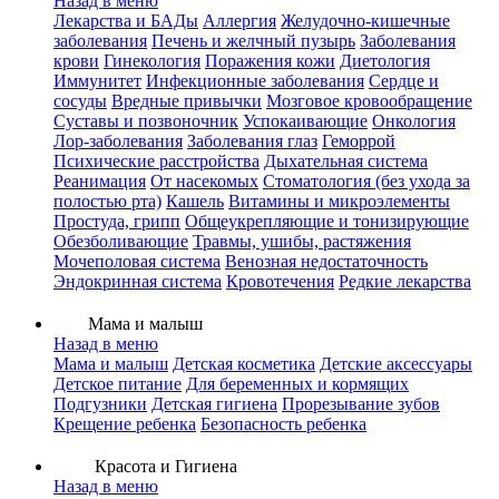
Назад в меню
Лекарства и БАДы
Аллергия
Желудочно-кишечные
заболевания
Печень и желчный пузырь
Заболевания
крови
Гинекология
Поражения кожи
Диетология
Иммунитет
Инфекционные заболевания
Сердце и
сосуды
Вредные привычки
Мозговое кровообращение
Суставы и позвоночник
Успокаивающие
Онкология
Лор-заболевания
Заболевания глаз
Геморрой
Психические расстройства
Дыхательная система
Реанимация
От насекомых
Стоматология (без ухода за
полостью рта)
Кашель
Витамины и микроэлементы
Простуда, грипп
Общеукрепляющие и тонизирующие
Обезболивающие
Травмы, ушибы, растяжения
Мочеполовая система
Венозная недостаточность
Эндокринная система
Кровотечения
Редкие лекарства
Мама и малыш
Назад в меню
Мама и малыш
Детская косметика
Детские аксессуары
Детское питание
Для беременных и кормящих
Подгузники
Детская гигиена
Прорезывание зубов
Крещение ребенка
Безопасность ребенка
Красота и Гигиена
Назад в меню