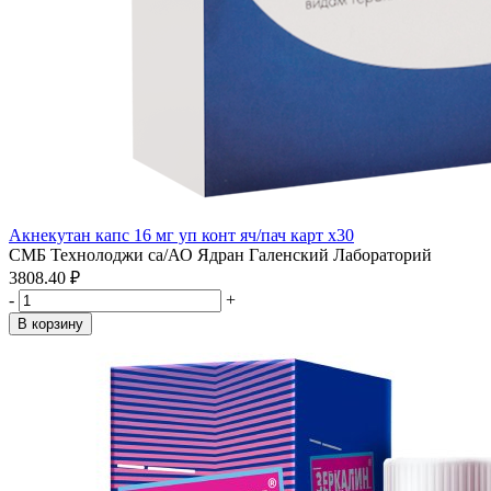
Акнекутан капс 16 мг уп конт яч/пач карт x30
СМБ Технолоджи са/АО Ядран Галенский Лабораторий
3808.40 ₽
-
+
В корзину