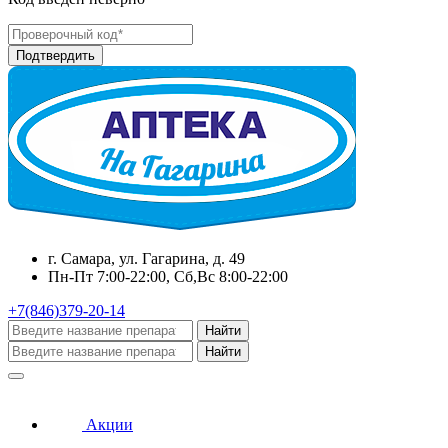
г. Самара, ул. Гагарина, д. 49
Пн-Пт 7:00-22:00, Сб,Вс 8:00-22:00
+7(846)379-20-14
Найти
Найти
Акции