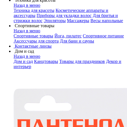
Техника для красоты
Назад в меню
Техника для красоты
Косметические аппараты и
аксессуары
Приборы для укладки волос
Для бритья и
стрижки волос
Эпиляторы
Массажеры
Весы напольные
Спортивные товары
Назад в меню
Спортивные товары
Йога, пилатес
Спортивное питание
Аксессуары для спорта
Для бани и сауны
Контактные линзы
Дом и сад
Назад в меню
Дом и сад
Канцтовары
Товары для праздников
Декор и
интерьер