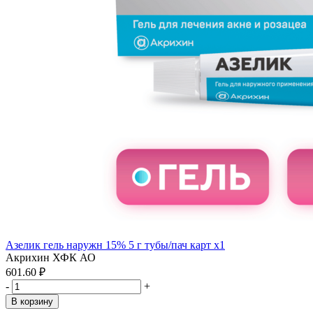
Азелик гель наружн 15% 5 г тубы/пач карт x1
Акрихин ХФК АО
601.60 ₽
-
+
В корзину