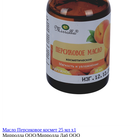
Масло Персиковое космет 25 мл x1
Мирролла ООО/Мирролла Лаб ООО