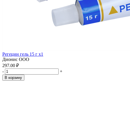
Регецин гель 15 г x1
Дионис ООО
297.00 ₽
-
+
В корзину