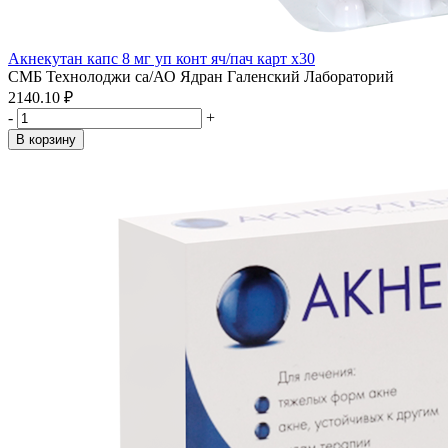
Акнекутан капс 8 мг уп конт яч/пач карт x30
СМБ Технолоджи са/АО Ядран Галенский Лабораторий
2140.10 ₽
-
+
В корзину