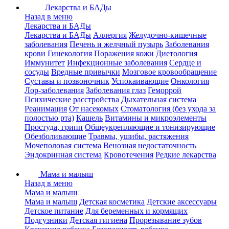
Лекарства и БАДы
Назад в меню
Лекарства и БАДы
Лекарства и БАДы
Аллергия
Желудочно-кишечные
заболевания
Печень и желчный пузырь
Заболевания
крови
Гинекология
Поражения кожи
Диетология
Иммунитет
Инфекционные заболевания
Сердце и
сосуды
Вредные привычки
Мозговое кровообращение
Суставы и позвоночник
Успокаивающие
Онкология
Лор-заболевания
Заболевания глаз
Геморрой
Психические расстройства
Дыхательная система
Реанимация
От насекомых
Стоматология (без ухода за
полостью рта)
Кашель
Витамины и микроэлементы
Простуда, грипп
Общеукрепляющие и тонизирующие
Обезболивающие
Травмы, ушибы, растяжения
Мочеполовая система
Венозная недостаточность
Эндокринная система
Кровотечения
Редкие лекарства
Мама и малыш
Назад в меню
Мама и малыш
Мама и малыш
Детская косметика
Детские аксессуары
Детское питание
Для беременных и кормящих
Подгузники
Детская гигиена
Прорезывание зубов