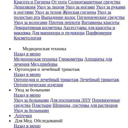
Красота и Гигиена
От пота
Солнцезащитные средства
Депиляция
Уход за лицом
Уход за ногами
Уход за руками
и ногтями
Уход за телом
Женская гигиена
Уход за
полостью рта
Выпадение волос
Гигиенические средства
Уход за волосами
Против перхоти
Витамины красоты
Декоративная косметика
Аксессуары для красоты и
макияжа
Для маникюра и педикюра
Парфюмерия
Косметология
Медицинская техника
Назад в меню
Медицинская техника
Глюкометры
Аппараты для
лечения
Мед.приборы
Ортопедия и лечебный трикотаж
Назад в меню
Ортопедия и лечебный трикотаж
Лечебный трикотаж
Ортопедические изделия
Уход за больными
Назад в меню
Уход за больными
Для посещения ЛПУ
Перевязочные
средства
Пластыри
Шприцы, системы для растворов
Уход за больными
Аптечки
Для Мед. Обследований
Назад в меню