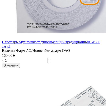
Пластырь Мультипласт фиксирующий традиционный 5х500
см x1
Валента Фарм АО/Новосибхимфарм ОАО
160.00 ₽
-
+
В корзину