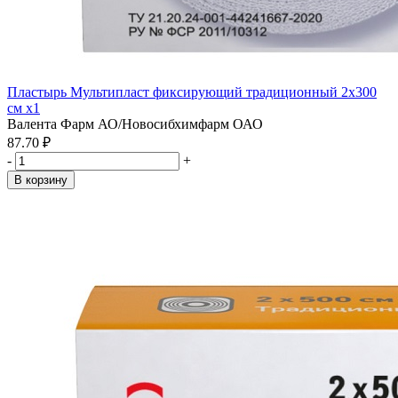
Пластырь Мультипласт фиксирующий традиционный 2х300
см x1
Валента Фарм АО/Новосибхимфарм ОАО
87.70 ₽
-
+
В корзину