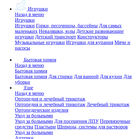
Игрушки
Назад в меню
Игрушки
Игрушки
Горки, песочницы, бассейны
Для самых
маленьких
Неваляшки, юлы
Детские развивающие
игрушки
Детский транспорт
Конструкторы
Музыкальные игрушки
Игрушки для купания
Мячи и
насосы
Бытовая химия
Назад в меню
Бытовая химия
Бытовая химия
Для стирки
Для ванной
Для кухни
Для
уборки
Еще
Назад в меню
Ортопедия и лечебный трикотаж
Ортопедия и лечебный трикотаж
Лечебный трикотаж
Ортопедические изделия
Уход за больными
Уход за больными
Для посещения ЛПУ
Перевязочные
средства
Пластыри
Шприцы, системы для растворов
Уход за больными
Аптечки