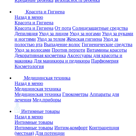
Крещение ребенка
Безопасность ребенка
Красота и Гигиена
Назад в меню
Красота и Гигиена
Красота и Гигиена
От пота
Солнцезащитные средства
Депиляция
Уход за лицом
Уход за ногами
Уход за руками
и ногтями
Уход за телом
Женская гигиена
Уход за
полостью рта
Выпадение волос
Гигиенические средства
Уход за волосами
Против перхоти
Витамины красоты
Декоративная косметика
Аксессуары для красоты и
макияжа
Для маникюра и педикюра
Парфюмерия
Косметология
Медицинская техника
Назад в меню
Медицинская техника
Медицинская техника
Глюкометры
Аппараты для
лечения
Мед.приборы
Интимные товары
Назад в меню
Интимные товары
Интимные товары
Интим-комфорт
Контрацепция
(местная)
Для потенции