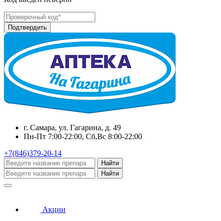
г. Самара, ул. Гагарина, д. 49
Пн-Пт 7:00-22:00, Сб,Вс 8:00-22:00
+7(846)379-20-14
Найти
Найти
Акции