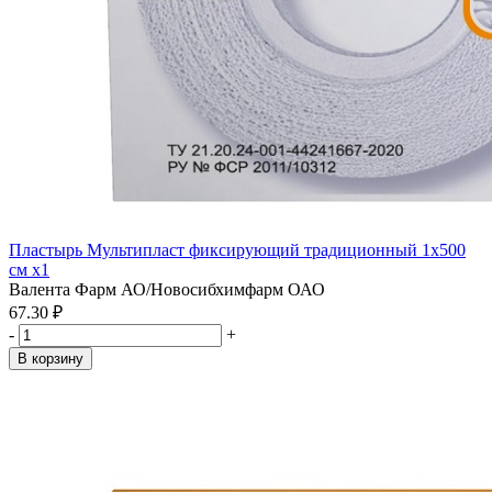
Пластырь Мультипласт фиксирующий традиционный 1х500
см x1
Валента Фарм АО/Новосибхимфарм ОАО
67.30 ₽
-
+
В корзину