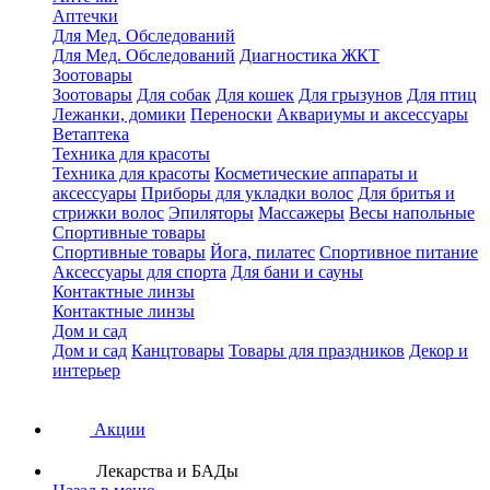
Аптечки
Для Мед. Обследований
Для Мед. Обследований
Диагностика ЖКТ
Зоотовары
Зоотовары
Для собак
Для кошек
Для грызунов
Для птиц
Лежанки, домики
Переноски
Аквариумы и аксессуары
Ветаптека
Техника для красоты
Техника для красоты
Косметические аппараты и
аксессуары
Приборы для укладки волос
Для бритья и
стрижки волос
Эпиляторы
Массажеры
Весы напольные
Спортивные товары
Спортивные товары
Йога, пилатес
Спортивное питание
Аксессуары для спорта
Для бани и сауны
Контактные линзы
Контактные линзы
Дом и сад
Дом и сад
Канцтовары
Товары для праздников
Декор и
интерьер
Акции
Лекарства и БАДы