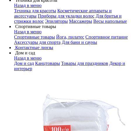
Техника для красоты
Назад в меню
Техника для красоты
Косметические аппараты и
аксессуары
Приборы для укладки волос
Для бритья и
стрижки волос
Эпиляторы
Массажеры
Весы напольные
Спортивные товары
Назад в меню
Спортивные товары
Йога, пилатес
Спортивное питание
Аксессуары для спорта
Для бани и сауны
Контактные линзы
Дом и сад
Назад в меню
Дом и сад
Канцтовары
Товары для праздников
Декор и
интерьер