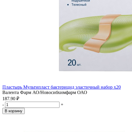
Пластырь Мультипласт бактерицид эластичный набор x20
Валента Фарм АО/Новосибхимфарм ОАО
187.90 ₽
-
+
В корзину