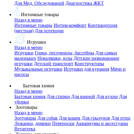
Для Мед. Обследований
Диагностика ЖКТ
Интимные товары
Назад в меню
Интимные товары
Интим-комфорт
Контрацепция
(местная)
Для потенции
Игрушки
Назад в меню
Игрушки
Горки, песочницы, бассейны
Для самых
маленьких
Неваляшки, юлы
Детские развивающие
игрушки
Детский транспорт
Конструкторы
Музыкальные игрушки
Игрушки для купания
Мячи и
насосы
Бытовая химия
Назад в меню
Бытовая химия
Для стирки
Для ванной
Для кухни
Для
уборки
Зоотовары
Назад в меню
Зоотовары
Для собак
Для кошек
Для грызунов
Для птиц
Лежанки, домики
Переноски
Аквариумы и аксессуары
Ветаптека