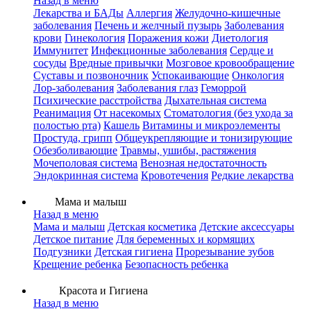
Назад в меню
Лекарства и БАДы
Аллергия
Желудочно-кишечные
заболевания
Печень и желчный пузырь
Заболевания
крови
Гинекология
Поражения кожи
Диетология
Иммунитет
Инфекционные заболевания
Сердце и
сосуды
Вредные привычки
Мозговое кровообращение
Суставы и позвоночник
Успокаивающие
Онкология
Лор-заболевания
Заболевания глаз
Геморрой
Психические расстройства
Дыхательная система
Реанимация
От насекомых
Стоматология (без ухода за
полостью рта)
Кашель
Витамины и микроэлементы
Простуда, грипп
Общеукрепляющие и тонизирующие
Обезболивающие
Травмы, ушибы, растяжения
Мочеполовая система
Венозная недостаточность
Эндокринная система
Кровотечения
Редкие лекарства
Мама и малыш
Назад в меню
Мама и малыш
Детская косметика
Детские аксессуары
Детское питание
Для беременных и кормящих
Подгузники
Детская гигиена
Прорезывание зубов
Крещение ребенка
Безопасность ребенка
Красота и Гигиена
Назад в меню