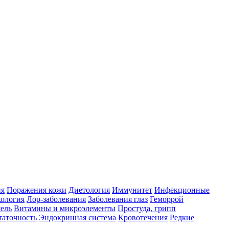
ия
Поражения кожи
Диетология
Иммунитет
Инфекционные
ология
Лор-заболевания
Заболевания глаз
Геморрой
ель
Витамины и микроэлементы
Простуда, грипп
таточность
Эндокринная система
Кровотечения
Редкие