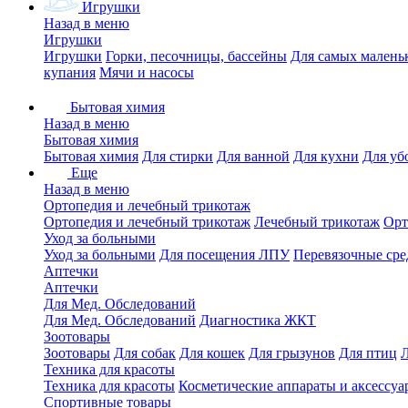
Игрушки
Назад в меню
Игрушки
Игрушки
Горки, песочницы, бассейны
Для самых малень
купания
Мячи и насосы
Бытовая химия
Назад в меню
Бытовая химия
Бытовая химия
Для стирки
Для ванной
Для кухни
Для уб
Еще
Назад в меню
Ортопедия и лечебный трикотаж
Ортопедия и лечебный трикотаж
Лечебный трикотаж
Орт
Уход за больными
Уход за больными
Для посещения ЛПУ
Перевязочные сре
Аптечки
Аптечки
Для Мед. Обследований
Для Мед. Обследований
Диагностика ЖКТ
Зоотовары
Зоотовары
Для собак
Для кошек
Для грызунов
Для птиц
Техника для красоты
Техника для красоты
Косметические аппараты и аксессуа
Спортивные товары