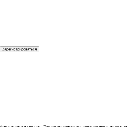
Зарегистрироваться
фикационным кодом. Для подтверждения введите его в поле ниж