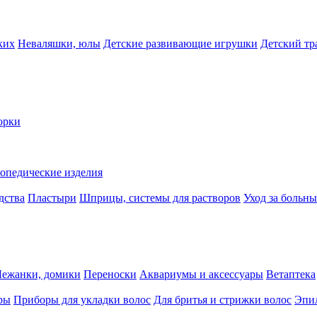
ких
Неваляшки, юлы
Детские развивающие игрушки
Детский тр
орки
опедические изделия
дства
Пластыри
Шприцы, системы для растворов
Уход за больн
Лежанки, домики
Переноски
Аквариумы и аксессуары
Ветаптека
ры
Приборы для укладки волос
Для бритья и стрижки волос
Эпи