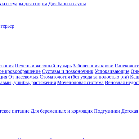
Аксессуары для спорта
Для бани и сауны
нтерьер
евания
Печень и желчный пузырь
Заболевания крови
Гинеколог
ое кровообращение
Суставы и позвоночник
Успокаивающие
Онк
ция
От насекомых
Стоматология (без ухода за полостью рта)
Каш
авмы, ушибы, растяжения
Мочеполовая система
Венозная недос
тское питание
Для беременных и кормящих
Подгузники
Детская