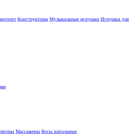
анспорт
Конструкторы
Музыкальные игрушки
Игрушки для
ыми
ляторы
Массажеры
Весы напольные