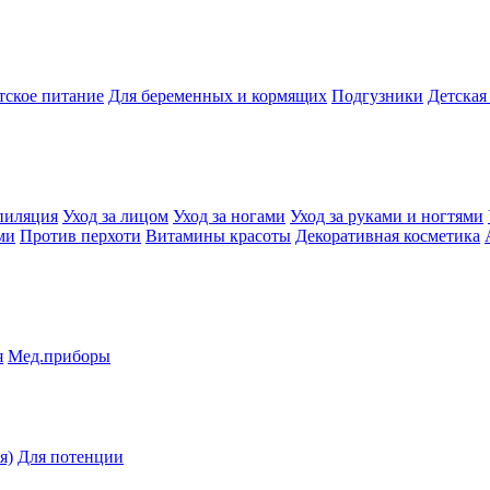
тское питание
Для беременных и кормящих
Подгузники
Детская
пиляция
Уход за лицом
Уход за ногами
Уход за руками и ногтями
ми
Против перхоти
Витамины красоты
Декоративная косметика
я
Мед.приборы
я)
Для потенции