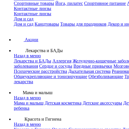
Спортивные товары
Йога, пилатес
Спортивное питание
Контактные линзы
Контактные линзы
Дом и сад
Дом и сад
Канцтовары
Товары для праздников
Декор и и
Акции
Лекарства и БАДы
Назад в меню
Лекарства и БАДы
Аллергия
Желудочно-кишечные забол
заболевания
Сердце и сосуды
Вредные привычки
Мозгов
Психические расстройства
Дыхательная система
Реанима
Общеукрепляющие и тонизирующие
Обезболивающие
Тр
лекарства
Мама и малыш
Назад в меню
Мама и малыш
Детская косметика
Детские аксессуары
Де
ребенка
Красота и Гигиена
Назад в меню