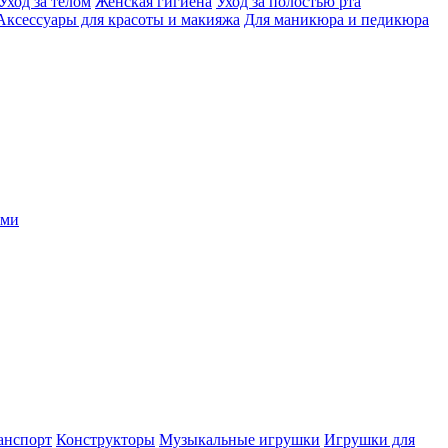
Уход за телом
Женская гигиена
Уход за полостью рта
Аксессуары для красоты и макияжа
Для маникюра и педикюра
ыми
анспорт
Конструкторы
Музыкальные игрушки
Игрушки для