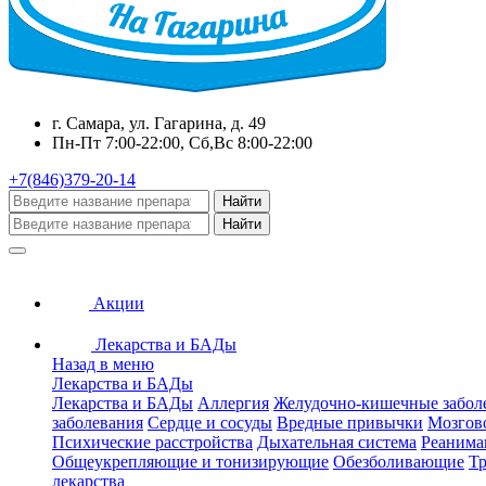
г. Самара, ул. Гагарина, д. 49
Пн-Пт 7:00-22:00, Сб,Вс 8:00-22:00
+7(846)379-20-14
Найти
Найти
Акции
Лекарства и БАДы
Назад в меню
Лекарства и БАДы
Лекарства и БАДы
Аллергия
Желудочно-кишечные забол
заболевания
Сердце и сосуды
Вредные привычки
Мозгов
Психические расстройства
Дыхательная система
Реанима
Общеукрепляющие и тонизирующие
Обезболивающие
Тр
лекарства