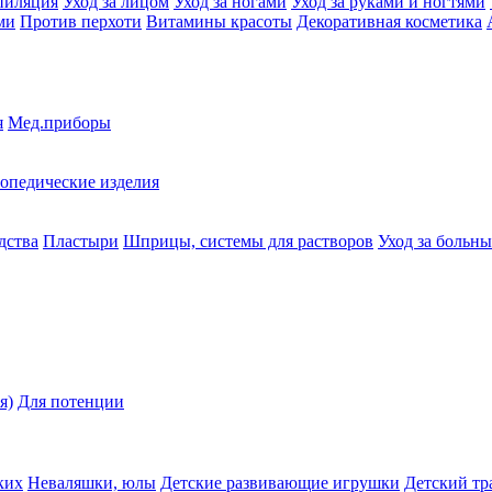
пиляция
Уход за лицом
Уход за ногами
Уход за руками и ногтями
ми
Против перхоти
Витамины красоты
Декоративная косметика
я
Мед.приборы
опедические изделия
дства
Пластыри
Шприцы, системы для растворов
Уход за больн
я)
Для потенции
ких
Неваляшки, юлы
Детские развивающие игрушки
Детский тр