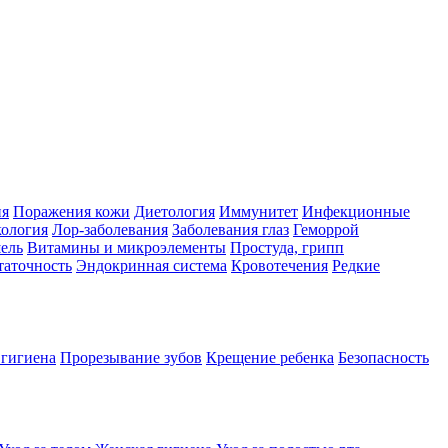
ия
Поражения кожи
Диетология
Иммунитет
Инфекционные
ология
Лор-заболевания
Заболевания глаз
Геморрой
ель
Витамины и микроэлементы
Простуда, грипп
таточность
Эндокринная система
Кровотечения
Редкие
 гигиена
Прорезывание зубов
Крещение ребенка
Безопасность