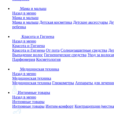
Мама и малыш
Назад в меню
Мама и малыш
Мама и малыш
Детская косметика
Детские аксессуары
Де
ребенка
Красота и Гигиена
Назад в меню
Красота и Гигиена
Красота и Гигиена
От пота
Солнцезащитные средства
Де
Выпадение волос
Гигиенические средства
Уход за волоса
Парфюмерия
Косметология
Медицинская техника
Назад в меню
Медицинская техника
Медицинская техника
Глюкометры
Аппараты для лечени
Интимные товары
Назад в меню
Интимные товары
Интимные товары
Интим-комфорт
Контрацепция (местна