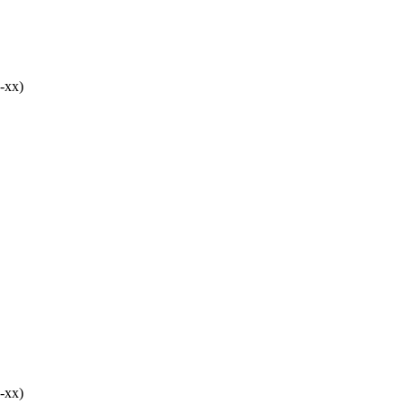
-хх)
-хх)