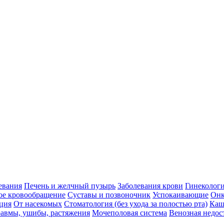
евания
Печень и желчный пузырь
Заболевания крови
Гинеколог
ое кровообращение
Суставы и позвоночник
Успокаивающие
Онк
ция
От насекомых
Стоматология (без ухода за полостью рта)
Каш
авмы, ушибы, растяжения
Мочеполовая система
Венозная недос