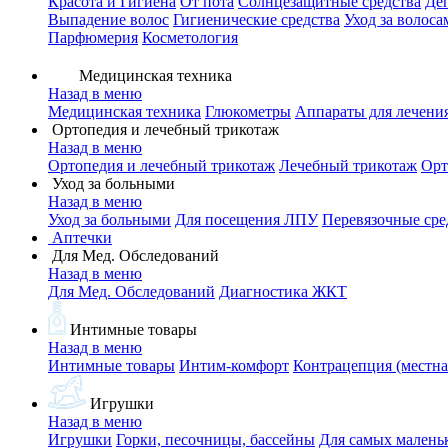
Красота и Гигиена
От пота
Солнцезащитные средства
Де
Выпадение волос
Гигиенические средства
Уход за волоса
Парфюмерия
Косметология
Медицинская техника
Назад в меню
Медицинская техника
Глюкометры
Аппараты для лечени
Ортопедия и лечебный трикотаж
Назад в меню
Ортопедия и лечебный трикотаж
Лечебный трикотаж
Орт
Уход за больными
Назад в меню
Уход за больными
Для посещения ЛПУ
Перевязочные сре
Аптечки
Для Мед. Обследований
Назад в меню
Для Мед. Обследований
Диагностика ЖКТ
Интимные товары
Назад в меню
Интимные товары
Интим-комфорт
Контрацепция (местна
Игрушки
Назад в меню
Игрушки
Горки, песочницы, бассейны
Для самых малень