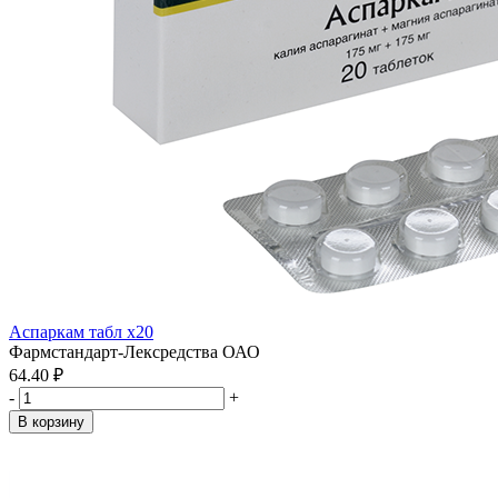
Аспаркам табл x20
Фармстандарт-Лексредства ОАО
64.40 ₽
-
+
В корзину