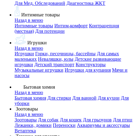
Для Мед. Обследований
Диагностика ЖКТ
Интимные товары
Назад в меню
Интимные товары
Интим-комфорт
Контрацепция
(местная)
Для потенции
Игрушки
Назад в меню
Игрушки
Горки, песочницы, бассейны
Для самых
маленьких
Неваляшки, юлы
Детские развивающие
игрушки
Детский транспорт
Конструкторы
Музыкальные игрушки
Игрушки для купания
Мячи и
насосы
Бытовая химия
Назад в меню
Бытовая химия
Для стирки
Для ванной
Для кухни
Для
уборки
Зоотовары
Назад в меню
Зоотовары
Для собак
Для кошек
Для грызунов
Для птиц
Лежанки, домики
Переноски
Аквариумы и аксессуары
Ветаптека