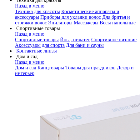
Техника для красоты
Назад в меню
Техника для красоты
Косметические аппараты и
аксессуары
Приборы для укладки волос
Для бритья и
стрижки волос
Эпиляторы
Массажеры
Весы напольные
Спортивные товары
Назад в меню
Спортивные товары
Йога, пилатес
Спортивное питание
Аксессуары для спорта
Для бани и сауны
Контактные линзы
Дом и сад
Назад в меню
Дом и сад
Канцтовары
Товары для праздников
Декор и
интерьер