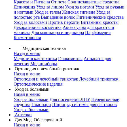
Красота и Гигиена
От пота
Солнцезащитные средства
Депиляция
Уход за лицом
Уход за ногами
Уход за руками
и ногтями
Уход за телом
Женская гигиена
Уход за
полостью рта
Выпадение волос
Гигиенические средства
Уход за волосами
Против перхоти
Витамины красоты
Декоративная косметика
Аксессуары для красоты и
макияжа
Для маникюра и педикюра
Парфюмерия
Косметология
Медицинская техника
Назад в меню
Медицинская техника
Глюкометры
Аппараты для
лечения
Мед.приборы
Ортопедия и лечебный трикотаж
Назад в меню
Ортопедия и лечебный трикотаж
Лечебный трикотаж
Ортопедические изделия
Уход за больными
Назад в меню
Уход за больными
Для посещения ЛПУ
Перевязочные
средства
Пластыри
Шприцы, системы для растворов
Уход за больными
Аптечки
Для Мед. Обследований
Назад в меню