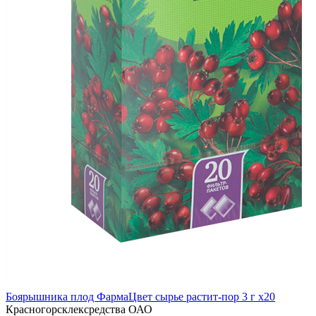
Боярышника плод ФармаЦвет сырье растит-пор 3 г x20
Красногорсклексредства ОАО