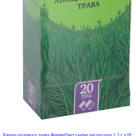
Хвоща полевого трава ФармаЦвет сырье растит-пор 1.5 г x20