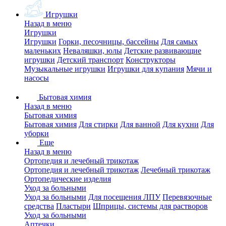
Игрушки
Назад в меню
Игрушки
Игрушки
Горки, песочницы, бассейны
Для самых
маленьких
Неваляшки, юлы
Детские развивающие
игрушки
Детский транспорт
Конструкторы
Музыкальные игрушки
Игрушки для купания
Мячи и
насосы
Бытовая химия
Назад в меню
Бытовая химия
Бытовая химия
Для стирки
Для ванной
Для кухни
Для
уборки
Еще
Назад в меню
Ортопедия и лечебный трикотаж
Ортопедия и лечебный трикотаж
Лечебный трикотаж
Ортопедические изделия
Уход за больными
Уход за больными
Для посещения ЛПУ
Перевязочные
средства
Пластыри
Шприцы, системы для растворов
Уход за больными
Аптечки