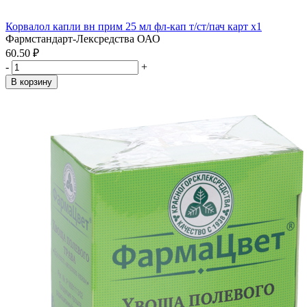
Корвалол капли вн прим 25 мл фл-кап т/ст/пач карт x1
Фармстандарт-Лексредства ОАО
60.50 ₽
-
+
В корзину