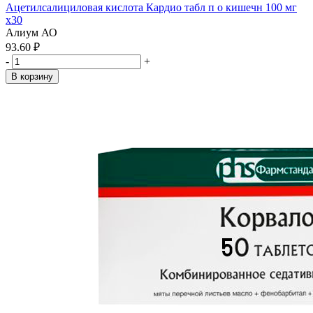
Ацетилсалициловая кислота Кардио табл п о кишечн 100 мг
x30
Алиум АО
93.60 ₽
-
+
В корзину