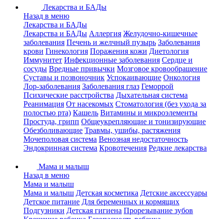
Лекарства и БАДы
Назад в меню
Лекарства и БАДы
Лекарства и БАДы
Аллергия
Желудочно-кишечные
заболевания
Печень и желчный пузырь
Заболевания
крови
Гинекология
Поражения кожи
Диетология
Иммунитет
Инфекционные заболевания
Сердце и
сосуды
Вредные привычки
Мозговое кровообращение
Суставы и позвоночник
Успокаивающие
Онкология
Лор-заболевания
Заболевания глаз
Геморрой
Психические расстройства
Дыхательная система
Реанимация
От насекомых
Стоматология (без ухода за
полостью рта)
Кашель
Витамины и микроэлементы
Простуда, грипп
Общеукрепляющие и тонизирующие
Обезболивающие
Травмы, ушибы, растяжения
Мочеполовая система
Венозная недостаточность
Эндокринная система
Кровотечения
Редкие лекарства
Мама и малыш
Назад в меню
Мама и малыш
Мама и малыш
Детская косметика
Детские аксессуары
Детское питание
Для беременных и кормящих
Подгузники
Детская гигиена
Прорезывание зубов