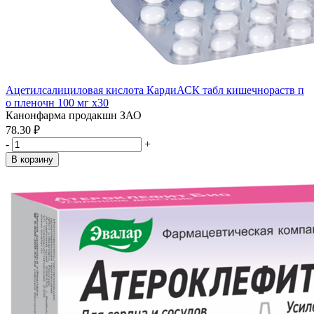
Ацетилсалициловая кислота КардиАСК табл кишечнораств п
о пленочн 100 мг x30
Канонфарма продакшн ЗАО
78.30 ₽
-
+
В корзину