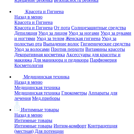
Крещение ребенка
Безопасность ребенка
Красота и Гигиена
Назад в меню
Красота и Гигиена
Красота и Гигиена
От пота
Солнцезащитные средства
Депиляция
Уход за лицом
Уход за ногами
Уход за руками
и ногтями
Уход за телом
Женская гигиена
Уход за
полостью рта
Выпадение волос
Гигиенические средства
Уход за волосами
Против перхоти
Витамины красоты
Декоративная косметика
Аксессуары для красоты и
макияжа
Для маникюра и педикюра
Парфюмерия
Косметология
Медицинская техника
Назад в меню
Медицинская техника
Медицинская техника
Глюкометры
Аппараты для
лечения
Мед.приборы
Интимные товары
Назад в меню
Интимные товары
Интимные товары
Интим-комфорт
Контрацепция
(местная)
Для потенции