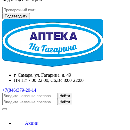
г. Самара, ул. Гагарина, д. 49
Пн-Пт 7:00-22:00, Сб,Вс 8:00-22:00
+7(846)379-20-14
Найти
Найти
Акции