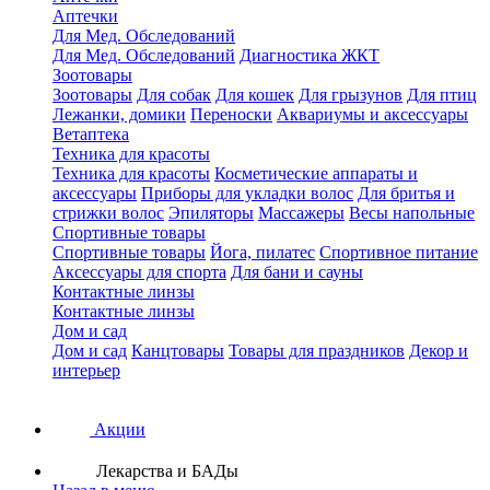
Аптечки
Для Мед. Обследований
Для Мед. Обследований
Диагностика ЖКТ
Зоотовары
Зоотовары
Для собак
Для кошек
Для грызунов
Для птиц
Лежанки, домики
Переноски
Аквариумы и аксессуары
Ветаптека
Техника для красоты
Техника для красоты
Косметические аппараты и
аксессуары
Приборы для укладки волос
Для бритья и
стрижки волос
Эпиляторы
Массажеры
Весы напольные
Спортивные товары
Спортивные товары
Йога, пилатес
Спортивное питание
Аксессуары для спорта
Для бани и сауны
Контактные линзы
Контактные линзы
Дом и сад
Дом и сад
Канцтовары
Товары для праздников
Декор и
интерьер
Акции
Лекарства и БАДы