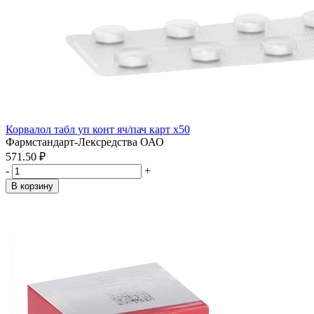
Корвалол табл уп конт яч/пач карт x50
Фармстандарт-Лексредства ОАО
571.50 ₽
-
+
В корзину