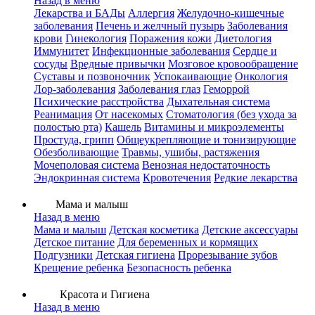
Назад в меню
Лекарства и БАДы
Аллергия
Желудочно-кишечные
заболевания
Печень и желчный пузырь
Заболевания
крови
Гинекология
Поражения кожи
Диетология
Иммунитет
Инфекционные заболевания
Сердце и
сосуды
Вредные привычки
Мозговое кровообращение
Суставы и позвоночник
Успокаивающие
Онкология
Лор-заболевания
Заболевания глаз
Геморрой
Психические расстройства
Дыхательная система
Реанимация
От насекомых
Стоматология (без ухода за
полостью рта)
Кашель
Витамины и микроэлементы
Простуда, грипп
Общеукрепляющие и тонизирующие
Обезболивающие
Травмы, ушибы, растяжения
Мочеполовая система
Венозная недостаточность
Эндокринная система
Кровотечения
Редкие лекарства
Мама и малыш
Назад в меню
Мама и малыш
Детская косметика
Детские аксессуары
Детское питание
Для беременных и кормящих
Подгузники
Детская гигиена
Прорезывание зубов
Крещение ребенка
Безопасность ребенка
Красота и Гигиена
Назад в меню