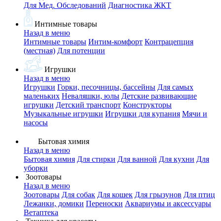
Для Мед. Обследований
Диагностика ЖКТ
Интимные товары
Назад в меню
Интимные товары
Интим-комфорт
Контрацепция
(местная)
Для потенции
Игрушки
Назад в меню
Игрушки
Горки, песочницы, бассейны
Для самых
маленьких
Неваляшки, юлы
Детские развивающие
игрушки
Детский транспорт
Конструкторы
Музыкальные игрушки
Игрушки для купания
Мячи и
насосы
Бытовая химия
Назад в меню
Бытовая химия
Для стирки
Для ванной
Для кухни
Для
уборки
Зоотовары
Назад в меню
Зоотовары
Для собак
Для кошек
Для грызунов
Для птиц
Лежанки, домики
Переноски
Аквариумы и аксессуары
Ветаптека