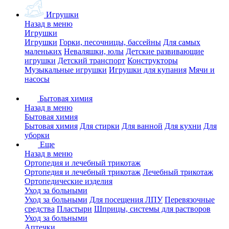
Игрушки
Назад в меню
Игрушки
Игрушки
Горки, песочницы, бассейны
Для самых
маленьких
Неваляшки, юлы
Детские развивающие
игрушки
Детский транспорт
Конструкторы
Музыкальные игрушки
Игрушки для купания
Мячи и
насосы
Бытовая химия
Назад в меню
Бытовая химия
Бытовая химия
Для стирки
Для ванной
Для кухни
Для
уборки
Еще
Назад в меню
Ортопедия и лечебный трикотаж
Ортопедия и лечебный трикотаж
Лечебный трикотаж
Ортопедические изделия
Уход за больными
Уход за больными
Для посещения ЛПУ
Перевязочные
средства
Пластыри
Шприцы, системы для растворов
Уход за больными
Аптечки