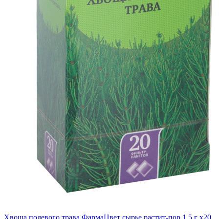
Хвоща полевого трава ФармаЦвет сырье растит-пор 1.5 г x20