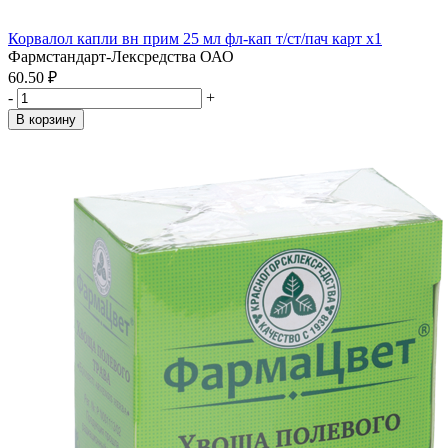
Корвалол капли вн прим 25 мл фл-кап т/ст/пач карт x1
Фармстандарт-Лексредства ОАО
60.50 ₽
-
+
В корзину