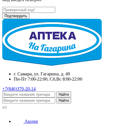
г. Самара, ул. Гагарина, д. 49
Пн-Пт 7:00-22:00, Сб,Вс 8:00-22:00
+7(846)379-20-14
Найти
Найти
Акции