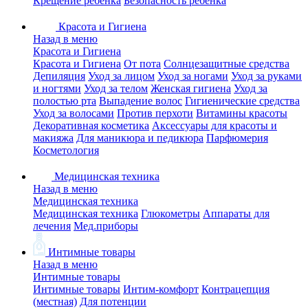
Крещение ребенка
Безопасность ребенка
Красота и Гигиена
Назад в меню
Красота и Гигиена
Красота и Гигиена
От пота
Солнцезащитные средства
Депиляция
Уход за лицом
Уход за ногами
Уход за руками
и ногтями
Уход за телом
Женская гигиена
Уход за
полостью рта
Выпадение волос
Гигиенические средства
Уход за волосами
Против перхоти
Витамины красоты
Декоративная косметика
Аксессуары для красоты и
макияжа
Для маникюра и педикюра
Парфюмерия
Косметология
Медицинская техника
Назад в меню
Медицинская техника
Медицинская техника
Глюкометры
Аппараты для
лечения
Мед.приборы
Интимные товары
Назад в меню
Интимные товары
Интимные товары
Интим-комфорт
Контрацепция
(местная)
Для потенции