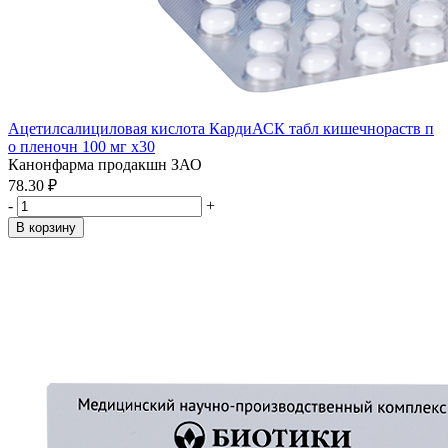
Ацетилсалициловая кислота КардиАСК табл кишечнораств п
о пленочн 100 мг x30
Канонфарма продакшн ЗАО
78.30 ₽
-
+
В корзину