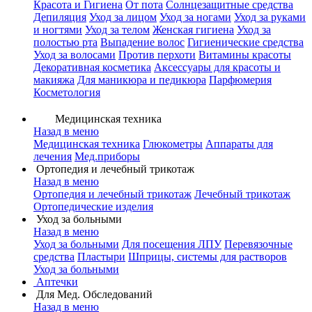
Красота и Гигиена
От пота
Солнцезащитные средства
Депиляция
Уход за лицом
Уход за ногами
Уход за руками
и ногтями
Уход за телом
Женская гигиена
Уход за
полостью рта
Выпадение волос
Гигиенические средства
Уход за волосами
Против перхоти
Витамины красоты
Декоративная косметика
Аксессуары для красоты и
макияжа
Для маникюра и педикюра
Парфюмерия
Косметология
Медицинская техника
Назад в меню
Медицинская техника
Глюкометры
Аппараты для
лечения
Мед.приборы
Ортопедия и лечебный трикотаж
Назад в меню
Ортопедия и лечебный трикотаж
Лечебный трикотаж
Ортопедические изделия
Уход за больными
Назад в меню
Уход за больными
Для посещения ЛПУ
Перевязочные
средства
Пластыри
Шприцы, системы для растворов
Уход за больными
Аптечки
Для Мед. Обследований
Назад в меню