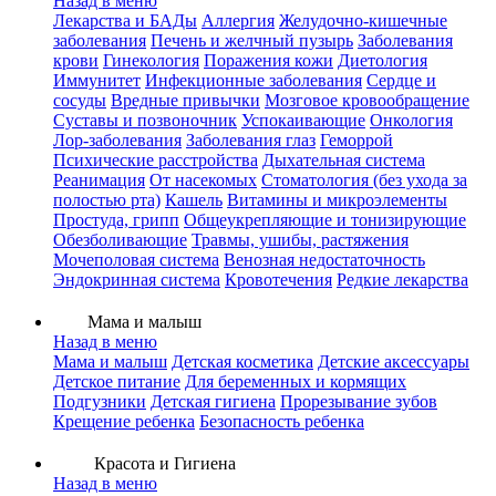
Назад в меню
Лекарства и БАДы
Аллергия
Желудочно-кишечные
заболевания
Печень и желчный пузырь
Заболевания
крови
Гинекология
Поражения кожи
Диетология
Иммунитет
Инфекционные заболевания
Сердце и
сосуды
Вредные привычки
Мозговое кровообращение
Суставы и позвоночник
Успокаивающие
Онкология
Лор-заболевания
Заболевания глаз
Геморрой
Психические расстройства
Дыхательная система
Реанимация
От насекомых
Стоматология (без ухода за
полостью рта)
Кашель
Витамины и микроэлементы
Простуда, грипп
Общеукрепляющие и тонизирующие
Обезболивающие
Травмы, ушибы, растяжения
Мочеполовая система
Венозная недостаточность
Эндокринная система
Кровотечения
Редкие лекарства
Мама и малыш
Назад в меню
Мама и малыш
Детская косметика
Детские аксессуары
Детское питание
Для беременных и кормящих
Подгузники
Детская гигиена
Прорезывание зубов
Крещение ребенка
Безопасность ребенка
Красота и Гигиена
Назад в меню