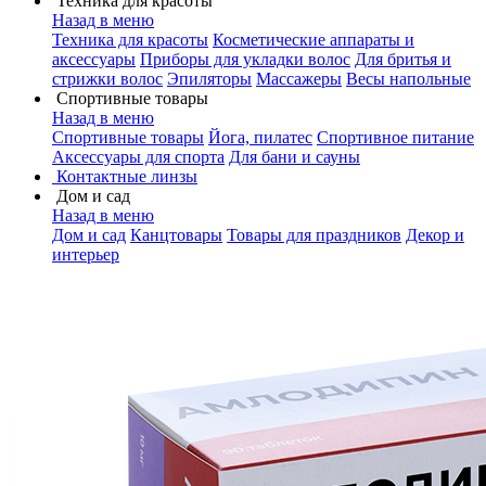
Техника для красоты
Назад в меню
Техника для красоты
Косметические аппараты и
аксессуары
Приборы для укладки волос
Для бритья и
стрижки волос
Эпиляторы
Массажеры
Весы напольные
Спортивные товары
Назад в меню
Спортивные товары
Йога, пилатес
Спортивное питание
Аксессуары для спорта
Для бани и сауны
Контактные линзы
Дом и сад
Назад в меню
Дом и сад
Канцтовары
Товары для праздников
Декор и
интерьер