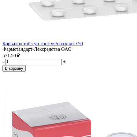
Корвалол табл уп конт яч/пач карт x50
Фармстандарт-Лексредства ОАО
571.50 ₽
-
+
В корзину