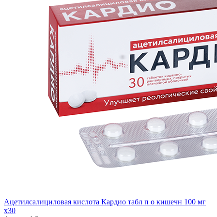
Ацетилсалициловая кислота Кардио табл п о кишечн 100 мг
x30