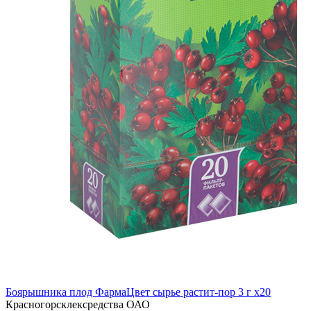
Боярышника плод ФармаЦвет сырье растит-пор 3 г x20
Красногорсклексредства ОАО