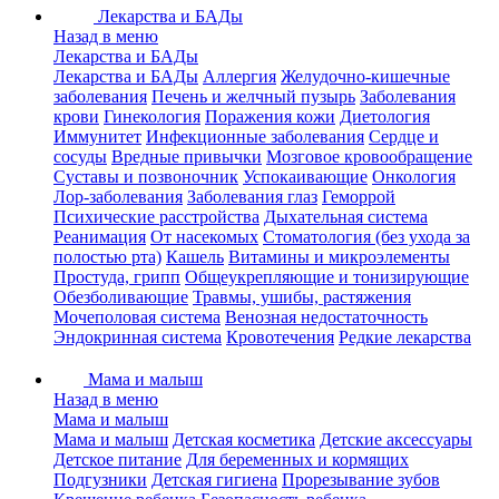
Лекарства и БАДы
Назад в меню
Лекарства и БАДы
Лекарства и БАДы
Аллергия
Желудочно-кишечные
заболевания
Печень и желчный пузырь
Заболевания
крови
Гинекология
Поражения кожи
Диетология
Иммунитет
Инфекционные заболевания
Сердце и
сосуды
Вредные привычки
Мозговое кровообращение
Суставы и позвоночник
Успокаивающие
Онкология
Лор-заболевания
Заболевания глаз
Геморрой
Психические расстройства
Дыхательная система
Реанимация
От насекомых
Стоматология (без ухода за
полостью рта)
Кашель
Витамины и микроэлементы
Простуда, грипп
Общеукрепляющие и тонизирующие
Обезболивающие
Травмы, ушибы, растяжения
Мочеполовая система
Венозная недостаточность
Эндокринная система
Кровотечения
Редкие лекарства
Мама и малыш
Назад в меню
Мама и малыш
Мама и малыш
Детская косметика
Детские аксессуары
Детское питание
Для беременных и кормящих
Подгузники
Детская гигиена
Прорезывание зубов