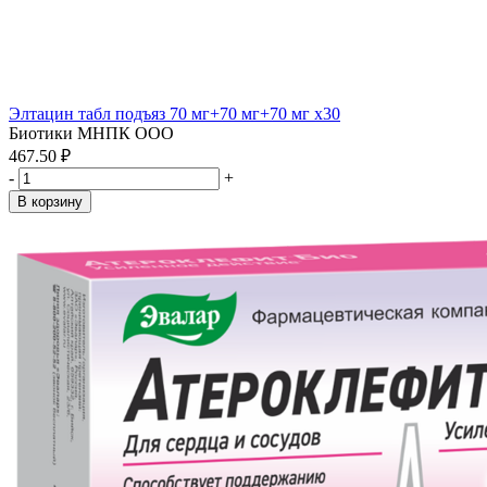
Элтацин табл подъяз 70 мг+70 мг+70 мг x30
Биотики МНПК ООО
467.50 ₽
-
+
В корзину