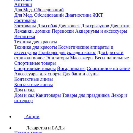
Аптечки
Для Мед. Обследований
Для Мед. Обследований
Диагностика ЖКТ
Зоотовары
Зоотовары
Для собак
Для кошек
Для грызунов
Для птиц
Лежанки, домики
Переноски
Аквариумы и аксессуары
Ветаптека
Техника для красоты
Техника для красоты
Косметические аппараты и
аксессуары
Приборы для укладки волос
Для бритья и
стрижки волос
Эпиляторы
Массажеры
Весы напольные
Спортивные товары
Спортивные товары
Йога, пилатес
Спортивное питание
Аксессуары для спорта
Для бани и сауны
Контактные линзы
Контактные линзы
Дом и сад
Дом и сад
Канцтовары
Товары для праздников
Декор и
интерьер
Акции
Лекарства и БАДы