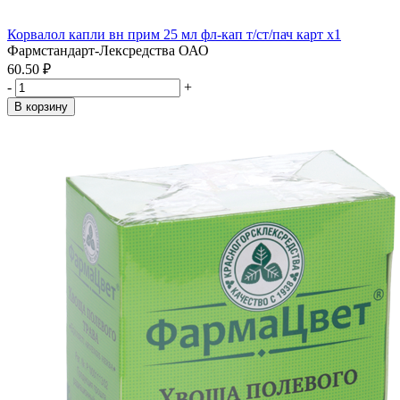
Корвалол капли вн прим 25 мл фл-кап т/ст/пач карт x1
Фармстандарт-Лексредства ОАО
60.50 ₽
-
+
В корзину