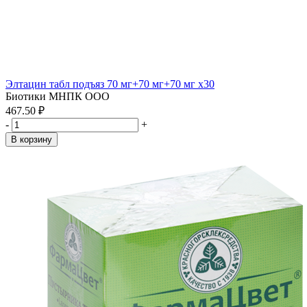
Элтацин табл подъяз 70 мг+70 мг+70 мг x30
Биотики МНПК ООО
467.50 ₽
-
+
В корзину