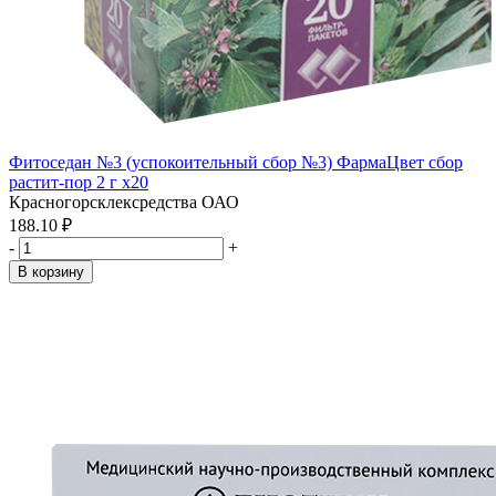
Фитоседан №3 (успокоительный сбор №3) ФармаЦвет сбор
растит-пор 2 г x20
Красногорсклексредства ОАО
188.10 ₽
-
+
В корзину