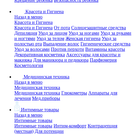
Крещение ребенка
Безопасность ребенка
Красота и Гигиена
Назад в меню
Красота и Гигиена
Красота и Гигиена
От пота
Солнцезащитные средства
Депиляция
Уход за лицом
Уход за ногами
Уход за руками
и ногтями
Уход за телом
Женская гигиена
Уход за
полостью рта
Выпадение волос
Гигиенические средства
Уход за волосами
Против перхоти
Витамины красоты
Декоративная косметика
Аксессуары для красоты и
макияжа
Для маникюра и педикюра
Парфюмерия
Косметология
Медицинская техника
Назад в меню
Медицинская техника
Медицинская техника
Глюкометры
Аппараты для
лечения
Мед.приборы
Интимные товары
Назад в меню
Интимные товары
Интимные товары
Интим-комфорт
Контрацепция
(местная)
Для потенции