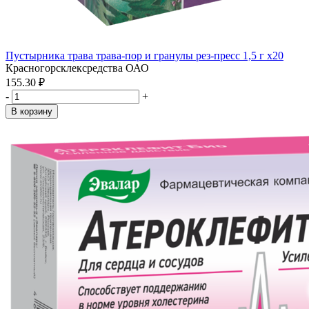
Пустырника трава трава-пор и гранулы рез-пресс 1,5 г x20
Красногорсклексредства ОАО
155.30 ₽
-
+
В корзину