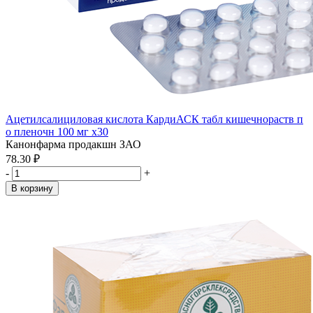
Ацетилсалициловая кислота КардиАСК табл кишечнораств п
о пленочн 100 мг x30
Канонфарма продакшн ЗАО
78.30 ₽
-
+
В корзину