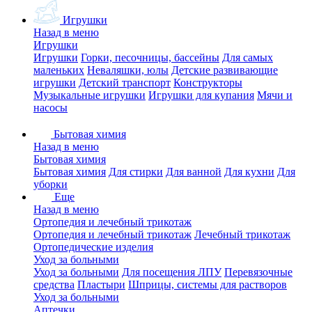
Игрушки
Назад в меню
Игрушки
Игрушки
Горки, песочницы, бассейны
Для самых
маленьких
Неваляшки, юлы
Детские развивающие
игрушки
Детский транспорт
Конструкторы
Музыкальные игрушки
Игрушки для купания
Мячи и
насосы
Бытовая химия
Назад в меню
Бытовая химия
Бытовая химия
Для стирки
Для ванной
Для кухни
Для
уборки
Еще
Назад в меню
Ортопедия и лечебный трикотаж
Ортопедия и лечебный трикотаж
Лечебный трикотаж
Ортопедические изделия
Уход за больными
Уход за больными
Для посещения ЛПУ
Перевязочные
средства
Пластыри
Шприцы, системы для растворов
Уход за больными
Аптечки