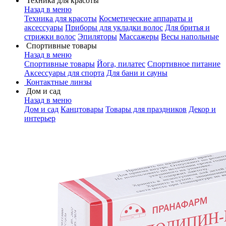
Техника для красоты
Назад в меню
Техника для красоты
Косметические аппараты и
аксессуары
Приборы для укладки волос
Для бритья и
стрижки волос
Эпиляторы
Массажеры
Весы напольные
Спортивные товары
Назад в меню
Спортивные товары
Йога, пилатес
Спортивное питание
Аксессуары для спорта
Для бани и сауны
Контактные линзы
Дом и сад
Назад в меню
Дом и сад
Канцтовары
Товары для праздников
Декор и
интерьер