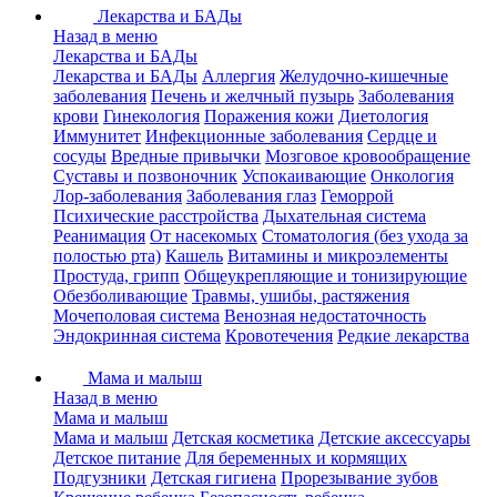
Лекарства и БАДы
Назад в меню
Лекарства и БАДы
Лекарства и БАДы
Аллергия
Желудочно-кишечные
заболевания
Печень и желчный пузырь
Заболевания
крови
Гинекология
Поражения кожи
Диетология
Иммунитет
Инфекционные заболевания
Сердце и
сосуды
Вредные привычки
Мозговое кровообращение
Суставы и позвоночник
Успокаивающие
Онкология
Лор-заболевания
Заболевания глаз
Геморрой
Психические расстройства
Дыхательная система
Реанимация
От насекомых
Стоматология (без ухода за
полостью рта)
Кашель
Витамины и микроэлементы
Простуда, грипп
Общеукрепляющие и тонизирующие
Обезболивающие
Травмы, ушибы, растяжения
Мочеполовая система
Венозная недостаточность
Эндокринная система
Кровотечения
Редкие лекарства
Мама и малыш
Назад в меню
Мама и малыш
Мама и малыш
Детская косметика
Детские аксессуары
Детское питание
Для беременных и кормящих
Подгузники
Детская гигиена
Прорезывание зубов