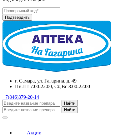
г. Самара, ул. Гагарина, д. 49
Пн-Пт 7:00-22:00, Сб,Вс 8:00-22:00
+7(846)379-20-14
Найти
Найти
Акции