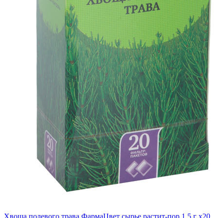
Хвоща полевого трава ФармаЦвет сырье растит-пор 1.5 г x20