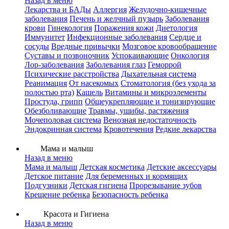
Назад в меню
Лекарства и БАДы
Аллергия
Желудочно-кишечные
заболевания
Печень и желчный пузырь
Заболевания
крови
Гинекология
Поражения кожи
Диетология
Иммунитет
Инфекционные заболевания
Сердце и
сосуды
Вредные привычки
Мозговое кровообращение
Суставы и позвоночник
Успокаивающие
Онкология
Лор-заболевания
Заболевания глаз
Геморрой
Психические расстройства
Дыхательная система
Реанимация
От насекомых
Стоматология (без ухода за
полостью рта)
Кашель
Витамины и микроэлементы
Простуда, грипп
Общеукрепляющие и тонизирующие
Обезболивающие
Травмы, ушибы, растяжения
Мочеполовая система
Венозная недостаточность
Эндокринная система
Кровотечения
Редкие лекарства
Мама и малыш
Назад в меню
Мама и малыш
Детская косметика
Детские аксессуары
Детское питание
Для беременных и кормящих
Подгузники
Детская гигиена
Прорезывание зубов
Крещение ребенка
Безопасность ребенка
Красота и Гигиена
Назад в меню