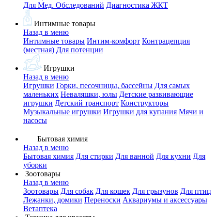
Для Мед. Обследований
Диагностика ЖКТ
Интимные товары
Назад в меню
Интимные товары
Интим-комфорт
Контрацепция
(местная)
Для потенции
Игрушки
Назад в меню
Игрушки
Горки, песочницы, бассейны
Для самых
маленьких
Неваляшки, юлы
Детские развивающие
игрушки
Детский транспорт
Конструкторы
Музыкальные игрушки
Игрушки для купания
Мячи и
насосы
Бытовая химия
Назад в меню
Бытовая химия
Для стирки
Для ванной
Для кухни
Для
уборки
Зоотовары
Назад в меню
Зоотовары
Для собак
Для кошек
Для грызунов
Для птиц
Лежанки, домики
Переноски
Аквариумы и аксессуары
Ветаптека