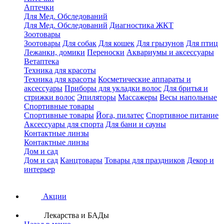
Аптечки
Для Мед. Обследований
Для Мед. Обследований
Диагностика ЖКТ
Зоотовары
Зоотовары
Для собак
Для кошек
Для грызунов
Для птиц
Лежанки, домики
Переноски
Аквариумы и аксессуары
Ветаптека
Техника для красоты
Техника для красоты
Косметические аппараты и
аксессуары
Приборы для укладки волос
Для бритья и
стрижки волос
Эпиляторы
Массажеры
Весы напольные
Спортивные товары
Спортивные товары
Йога, пилатес
Спортивное питание
Аксессуары для спорта
Для бани и сауны
Контактные линзы
Контактные линзы
Дом и сад
Дом и сад
Канцтовары
Товары для праздников
Декор и
интерьер
Акции
Лекарства и БАДы