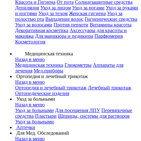
Красота и Гигиена
От пота
Солнцезащитные средства
Депиляция
Уход за лицом
Уход за ногами
Уход за руками
и ногтями
Уход за телом
Женская гигиена
Уход за
полостью рта
Выпадение волос
Гигиенические средства
Уход за волосами
Против перхоти
Витамины красоты
Декоративная косметика
Аксессуары для красоты и
макияжа
Для маникюра и педикюра
Парфюмерия
Косметология
Медицинская техника
Назад в меню
Медицинская техника
Глюкометры
Аппараты для
лечения
Мед.приборы
Ортопедия и лечебный трикотаж
Назад в меню
Ортопедия и лечебный трикотаж
Лечебный трикотаж
Ортопедические изделия
Уход за больными
Назад в меню
Уход за больными
Для посещения ЛПУ
Перевязочные
средства
Пластыри
Шприцы, системы для растворов
Уход за больными
Аптечки
Для Мед. Обследований
Назад в меню