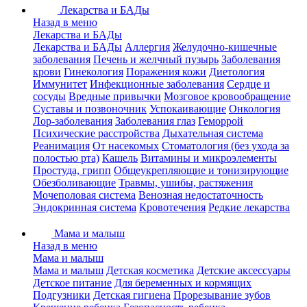
Лекарства и БАДы
Назад в меню
Лекарства и БАДы
Лекарства и БАДы
Аллергия
Желудочно-кишечные
заболевания
Печень и желчный пузырь
Заболевания
крови
Гинекология
Поражения кожи
Диетология
Иммунитет
Инфекционные заболевания
Сердце и
сосуды
Вредные привычки
Мозговое кровообращение
Суставы и позвоночник
Успокаивающие
Онкология
Лор-заболевания
Заболевания глаз
Геморрой
Психические расстройства
Дыхательная система
Реанимация
От насекомых
Стоматология (без ухода за
полостью рта)
Кашель
Витамины и микроэлементы
Простуда, грипп
Общеукрепляющие и тонизирующие
Обезболивающие
Травмы, ушибы, растяжения
Мочеполовая система
Венозная недостаточность
Эндокринная система
Кровотечения
Редкие лекарства
Мама и малыш
Назад в меню
Мама и малыш
Мама и малыш
Детская косметика
Детские аксессуары
Детское питание
Для беременных и кормящих
Подгузники
Детская гигиена
Прорезывание зубов