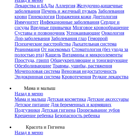
Назад в меню
Лекарства и БАДы
Аллергия
Желудочно-кишечные
заболевания
Печень и желчный пузырь
Заболевания
крови
Гинекология
Поражения кожи
Диетология
Иммунитет
Инфекционные заболевания
Сердце и
сосуды
Вредные привычки
Мозговое кровообращение
Суставы и позвоночник
Успокаивающие
Онкология
Лор-заболевания
Заболевания глаз
Геморрой
Психические расстройства
Дыхательная система
Реанимация
От насекомых
Стоматология (без ухода за
полостью рта)
Кашель
Витамины и микроэлементы
Простуда, грипп
Общеукрепляющие и тонизирующие
Обезболивающие
Травмы, ушибы, растяжения
Мочеполовая система
Венозная недостаточность
Эндокринная система
Кровотечения
Редкие лекарства
Мама и малыш
Назад в меню
Мама и малыш
Детская косметика
Детские аксессуары
Детское питание
Для беременных и кормящих
Подгузники
Детская гигиена
Прорезывание зубов
Крещение ребенка
Безопасность ребенка
Красота и Гигиена
Назад в меню