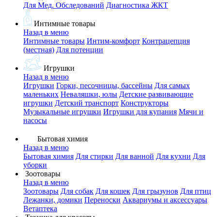
Для Мед. Обследований
Диагностика ЖКТ
Интимные товары
Назад в меню
Интимные товары
Интим-комфорт
Контрацепция
(местная)
Для потенции
Игрушки
Назад в меню
Игрушки
Горки, песочницы, бассейны
Для самых
маленьких
Неваляшки, юлы
Детские развивающие
игрушки
Детский транспорт
Конструкторы
Музыкальные игрушки
Игрушки для купания
Мячи и
насосы
Бытовая химия
Назад в меню
Бытовая химия
Для стирки
Для ванной
Для кухни
Для
уборки
Зоотовары
Назад в меню
Зоотовары
Для собак
Для кошек
Для грызунов
Для птиц
Лежанки, домики
Переноски
Аквариумы и аксессуары
Ветаптека