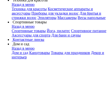
Техника для красоты
Назад в меню
Техника для красоты
Косметические аппараты и
аксессуары
Приборы для укладки волос
Для бритья и
стрижки волос
Эпиляторы
Массажеры
Весы напольные
Спортивные товары
Назад в меню
Спортивные товары
Йога, пилатес
Спортивное питание
Аксессуары для спорта
Для бани и сауны
Контактные линзы
Дом и сад
Назад в меню
Дом и сад
Канцтовары
Товары для праздников
Декор и
интерьер