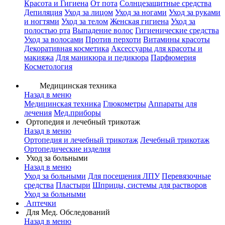
Красота и Гигиена
От пота
Солнцезащитные средства
Депиляция
Уход за лицом
Уход за ногами
Уход за руками
и ногтями
Уход за телом
Женская гигиена
Уход за
полостью рта
Выпадение волос
Гигиенические средства
Уход за волосами
Против перхоти
Витамины красоты
Декоративная косметика
Аксессуары для красоты и
макияжа
Для маникюра и педикюра
Парфюмерия
Косметология
Медицинская техника
Назад в меню
Медицинская техника
Глюкометры
Аппараты для
лечения
Мед.приборы
Ортопедия и лечебный трикотаж
Назад в меню
Ортопедия и лечебный трикотаж
Лечебный трикотаж
Ортопедические изделия
Уход за больными
Назад в меню
Уход за больными
Для посещения ЛПУ
Перевязочные
средства
Пластыри
Шприцы, системы для растворов
Уход за больными
Аптечки
Для Мед. Обследований
Назад в меню