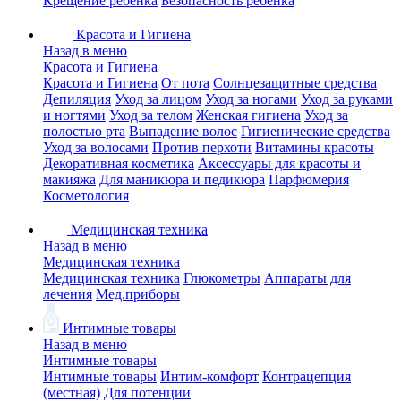
Крещение ребенка
Безопасность ребенка
Красота и Гигиена
Назад в меню
Красота и Гигиена
Красота и Гигиена
От пота
Солнцезащитные средства
Депиляция
Уход за лицом
Уход за ногами
Уход за руками
и ногтями
Уход за телом
Женская гигиена
Уход за
полостью рта
Выпадение волос
Гигиенические средства
Уход за волосами
Против перхоти
Витамины красоты
Декоративная косметика
Аксессуары для красоты и
макияжа
Для маникюра и педикюра
Парфюмерия
Косметология
Медицинская техника
Назад в меню
Медицинская техника
Медицинская техника
Глюкометры
Аппараты для
лечения
Мед.приборы
Интимные товары
Назад в меню
Интимные товары
Интимные товары
Интим-комфорт
Контрацепция
(местная)
Для потенции