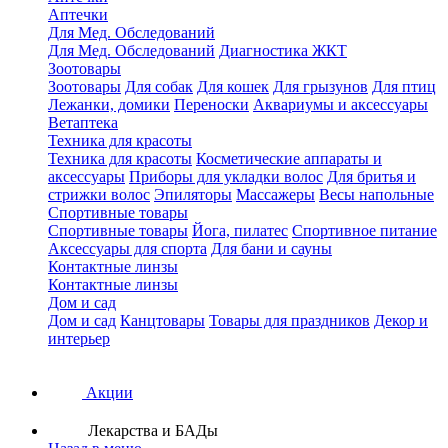
Аптечки
Для Мед. Обследований
Для Мед. Обследований
Диагностика ЖКТ
Зоотовары
Зоотовары
Для собак
Для кошек
Для грызунов
Для птиц
Лежанки, домики
Переноски
Аквариумы и аксессуары
Ветаптека
Техника для красоты
Техника для красоты
Косметические аппараты и
аксессуары
Приборы для укладки волос
Для бритья и
стрижки волос
Эпиляторы
Массажеры
Весы напольные
Спортивные товары
Спортивные товары
Йога, пилатес
Спортивное питание
Аксессуары для спорта
Для бани и сауны
Контактные линзы
Контактные линзы
Дом и сад
Дом и сад
Канцтовары
Товары для праздников
Декор и
интерьер
Акции
Лекарства и БАДы