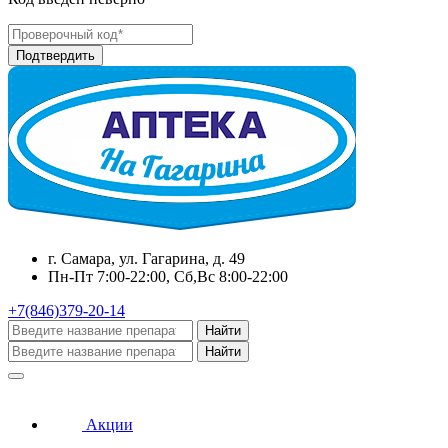
г. Самара, ул. Гагарина, д. 49
Пн-Пт 7:00-22:00, Сб,Вс 8:00-22:00
+7(846)379-20-14
Найти
Найти
Акции