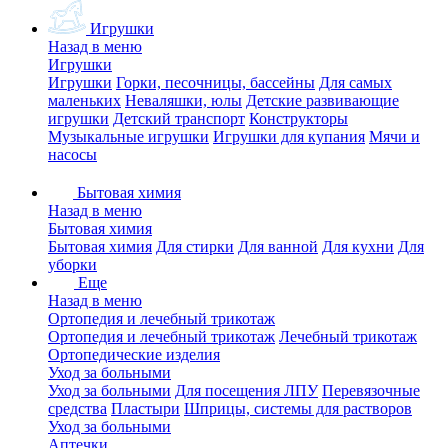
Игрушки
Назад в меню
Игрушки
Игрушки
Горки, песочницы, бассейны
Для самых
маленьких
Неваляшки, юлы
Детские развивающие
игрушки
Детский транспорт
Конструкторы
Музыкальные игрушки
Игрушки для купания
Мячи и
насосы
Бытовая химия
Назад в меню
Бытовая химия
Бытовая химия
Для стирки
Для ванной
Для кухни
Для
уборки
Еще
Назад в меню
Ортопедия и лечебный трикотаж
Ортопедия и лечебный трикотаж
Лечебный трикотаж
Ортопедические изделия
Уход за больными
Уход за больными
Для посещения ЛПУ
Перевязочные
средства
Пластыри
Шприцы, системы для растворов
Уход за больными
Аптечки