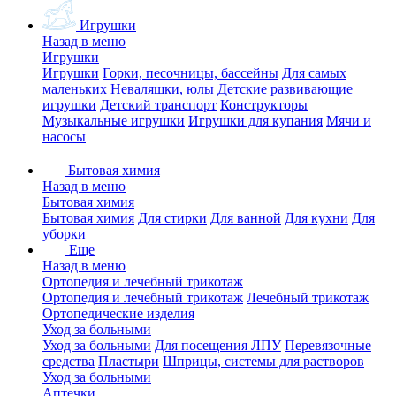
Игрушки
Назад в меню
Игрушки
Игрушки
Горки, песочницы, бассейны
Для самых
маленьких
Неваляшки, юлы
Детские развивающие
игрушки
Детский транспорт
Конструкторы
Музыкальные игрушки
Игрушки для купания
Мячи и
насосы
Бытовая химия
Назад в меню
Бытовая химия
Бытовая химия
Для стирки
Для ванной
Для кухни
Для
уборки
Еще
Назад в меню
Ортопедия и лечебный трикотаж
Ортопедия и лечебный трикотаж
Лечебный трикотаж
Ортопедические изделия
Уход за больными
Уход за больными
Для посещения ЛПУ
Перевязочные
средства
Пластыри
Шприцы, системы для растворов
Уход за больными
Аптечки