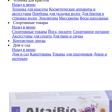
Техника для красоты
Назад в меню
Техника для красоты
Косметические аппараты и
аксессуары
Приборы для укладки волос
Для бритья и
стрижки волос
Эпиляторы
Массажеры
Весы напольные
Спортивные товары
Назад в меню
Спортивные товары
Йога, пилатес
Спортивное питание
Аксессуары для спорта
Для бани и сауны
Контактные линзы
Дом и сад
Назад в меню
Дом и сад
Канцтовары
Товары для праздников
Декор и
интерьер