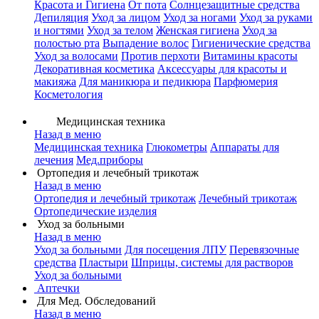
Красота и Гигиена
От пота
Солнцезащитные средства
Депиляция
Уход за лицом
Уход за ногами
Уход за руками
и ногтями
Уход за телом
Женская гигиена
Уход за
полостью рта
Выпадение волос
Гигиенические средства
Уход за волосами
Против перхоти
Витамины красоты
Декоративная косметика
Аксессуары для красоты и
макияжа
Для маникюра и педикюра
Парфюмерия
Косметология
Медицинская техника
Назад в меню
Медицинская техника
Глюкометры
Аппараты для
лечения
Мед.приборы
Ортопедия и лечебный трикотаж
Назад в меню
Ортопедия и лечебный трикотаж
Лечебный трикотаж
Ортопедические изделия
Уход за больными
Назад в меню
Уход за больными
Для посещения ЛПУ
Перевязочные
средства
Пластыри
Шприцы, системы для растворов
Уход за больными
Аптечки
Для Мед. Обследований
Назад в меню