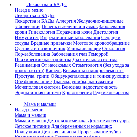
Лекарства и БАДы
Назад в меню
Лекарства и БАДы
Лекарства и БАДы
Аллергия
Желудочно-кишечные
заболевания
Печень и желчный пузырь
Заболевания
крови
Гинекология
Поражения кожи
Диетология
Иммунитет
Инфекционные заболевания
Сердце и
сосуды
Вредные привычки
Мозговое кровообращение
Суставы и позвоночник
Успокаивающие
Онкология
Лор-заболевания
Заболевания глаз
Геморрой
Психические расстройства
Дыхательная система
Реанимация
От насекомых
Стоматология (без ухода за
полостью рта)
Кашель
Витамины и микроэлементы
Простуда, грипп
Общеукрепляющие и тонизирующие
Обезболивающие
Травмы, ушибы, растяжения
Мочеполовая система
Венозная недостаточность
Эндокринная система
Кровотечения
Редкие лекарства
Мама и малыш
Назад в меню
Мама и малыш
Мама и малыш
Детская косметика
Детские аксессуары
Детское питание
Для беременных и кормящих
Подгузники
Детская гигиена
Прорезывание зубов