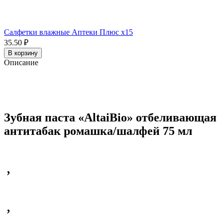
Салфетки влажные Аптеки Плюс x15
35.50 ₽
В корзину
Описание
Зубная паста «
AltaiBio
» отбеливающая
антитабак ромашка/шалфей 75 мл
,
,