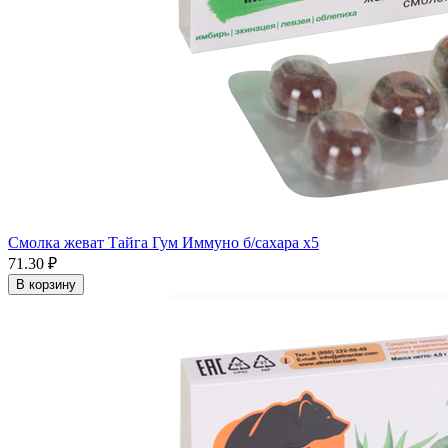
Смолка жеват Тайга Гум Иммуно б/сахара x5
71.30 ₽
В корзину