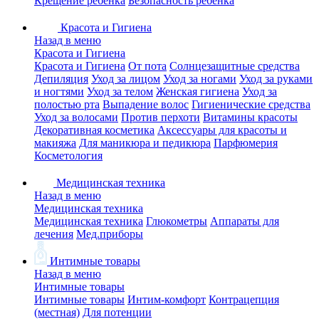
Крещение ребенка
Безопасность ребенка
Красота и Гигиена
Назад в меню
Красота и Гигиена
Красота и Гигиена
От пота
Солнцезащитные средства
Депиляция
Уход за лицом
Уход за ногами
Уход за руками
и ногтями
Уход за телом
Женская гигиена
Уход за
полостью рта
Выпадение волос
Гигиенические средства
Уход за волосами
Против перхоти
Витамины красоты
Декоративная косметика
Аксессуары для красоты и
макияжа
Для маникюра и педикюра
Парфюмерия
Косметология
Медицинская техника
Назад в меню
Медицинская техника
Медицинская техника
Глюкометры
Аппараты для
лечения
Мед.приборы
Интимные товары
Назад в меню
Интимные товары
Интимные товары
Интим-комфорт
Контрацепция
(местная)
Для потенции