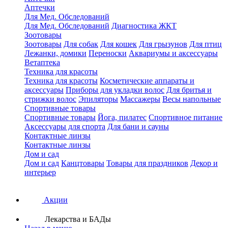
Аптечки
Для Мед. Обследований
Для Мед. Обследований
Диагностика ЖКТ
Зоотовары
Зоотовары
Для собак
Для кошек
Для грызунов
Для птиц
Лежанки, домики
Переноски
Аквариумы и аксессуары
Ветаптека
Техника для красоты
Техника для красоты
Косметические аппараты и
аксессуары
Приборы для укладки волос
Для бритья и
стрижки волос
Эпиляторы
Массажеры
Весы напольные
Спортивные товары
Спортивные товары
Йога, пилатес
Спортивное питание
Аксессуары для спорта
Для бани и сауны
Контактные линзы
Контактные линзы
Дом и сад
Дом и сад
Канцтовары
Товары для праздников
Декор и
интерьер
Акции
Лекарства и БАДы