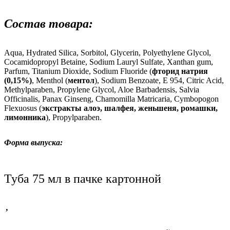
Состав
товара
:
Aqua, Hydrated Silica, Sorbitol, Glycerin, Polyethylene Glycol,
Cocamidopropyl Betaine, Sodium Lauryl Sulfate, Xanthan gum,
Parfum, Titanium Dioxide, Sodium Fluoride (
фторид
натрия
(0,15%)
, Menthol (
ментол
), Sodium Benzoate,
Е
954, Citric Acid,
Methylparaben, Propylene Glycol, Aloe Barbadensis, Salvia
Officinalis, Panax Ginseng, Chamomilla Matricaria, Cymbopogon
Flexuosus (
экстракты
алоэ
,
шалфея
,
женьшеня
,
ромашки
,
лимонника
), Propylparaben.
Форма выпуска:
Туба 75 мл в пачке картонной
,