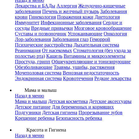
Назад в меню
Лекарства и БАДы
Аллергия
Желудочно-кишечные
заболевания
Печень и желчный пузырь
Заболевания
крови
Гинекология
Поражения кожи
Диетология
Иммунитет
Инфекционные заболевания
Сердце и
сосуды
Вредные привычки
Мозговое кровообращение
Суставы и позвоночник
Успокаивающие
Онкология
Лор-заболевания
Заболевания глаз
Геморрой
Психические расстройства
Дыхательная система
Реанимация
От насекомых
Стоматология (без ухода за
полостью рта)
Кашель
Витамины и микроэлементы
Простуда, грипп
Общеукрепляющие и тонизирующие
Обезболивающие
Травмы, ушибы, растяжения
Мочеполовая система
Венозная недостаточность
Эндокринная система
Кровотечения
Редкие лекарства
Мама и малыш
Назад в меню
Мама и малыш
Детская косметика
Детские аксессуары
Детское питание
Для беременных и кормящих
Подгузники
Детская гигиена
Прорезывание зубов
Крещение ребенка
Безопасность ребенка
Красота и Гигиена
Назад в меню