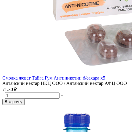
Смолка жеват Тайга Гум Антиникотин б/сахара x5
Алтайский нектар НКЦ ООО / Алтайский нектар АФЦ ООО
71.30 ₽
-
+
В корзину