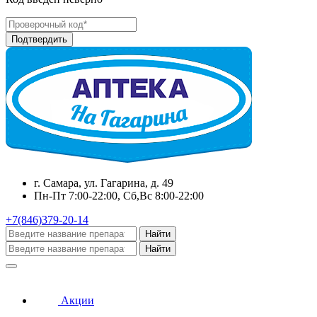
г. Самара, ул. Гагарина, д. 49
Пн-Пт 7:00-22:00, Сб,Вс 8:00-22:00
+7(846)379-20-14
Найти
Найти
Акции