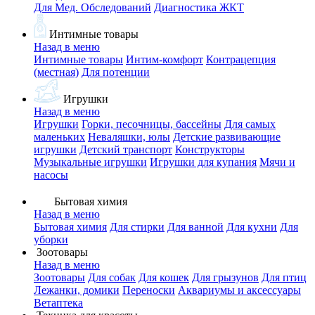
Для Мед. Обследований
Диагностика ЖКТ
Интимные товары
Назад в меню
Интимные товары
Интим-комфорт
Контрацепция
(местная)
Для потенции
Игрушки
Назад в меню
Игрушки
Горки, песочницы, бассейны
Для самых
маленьких
Неваляшки, юлы
Детские развивающие
игрушки
Детский транспорт
Конструкторы
Музыкальные игрушки
Игрушки для купания
Мячи и
насосы
Бытовая химия
Назад в меню
Бытовая химия
Для стирки
Для ванной
Для кухни
Для
уборки
Зоотовары
Назад в меню
Зоотовары
Для собак
Для кошек
Для грызунов
Для птиц
Лежанки, домики
Переноски
Аквариумы и аксессуары
Ветаптека