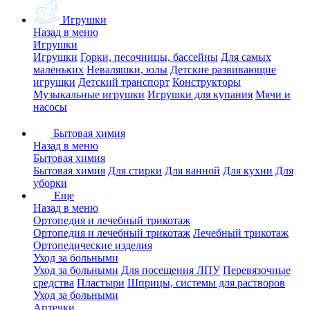
Игрушки
Назад в меню
Игрушки
Игрушки
Горки, песочницы, бассейны
Для самых
маленьких
Неваляшки, юлы
Детские развивающие
игрушки
Детский транспорт
Конструкторы
Музыкальные игрушки
Игрушки для купания
Мячи и
насосы
Бытовая химия
Назад в меню
Бытовая химия
Бытовая химия
Для стирки
Для ванной
Для кухни
Для
уборки
Еще
Назад в меню
Ортопедия и лечебный трикотаж
Ортопедия и лечебный трикотаж
Лечебный трикотаж
Ортопедические изделия
Уход за больными
Уход за больными
Для посещения ЛПУ
Перевязочные
средства
Пластыри
Шприцы, системы для растворов
Уход за больными
Аптечки