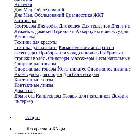
Аптечки
Для Мед. Обследований
Для Мед. Обследований
Диагностика ЖКТ
Зоотовары
Зоотовары
Для собак
Для кошек
Для грызунов
Для птиц
Лежанки, домики
Переноски
Аквариумы и аксессуары
Ветаптека
Техника для красоты
Техника для красоты
Косметические аппараты и
аксессуары
Приборы для укладки волос
Для бритья и
стрижки волос
Эпиляторы
Массажеры
Весы напольные
Спортивные товары
Спортивные товары
Йога, пилатес
Спортивное питание
Аксессуары для спорта
Для бани и сауны
Контактные линзы
Контактные линзы
Дом и сад
Дом и сад
Канцтовары
Товары для праздников
Декор и
интерьер
Акции
Лекарства и БАДы