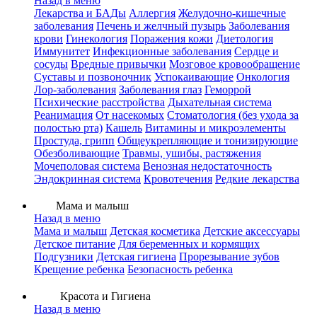
Назад в меню
Лекарства и БАДы
Аллергия
Желудочно-кишечные
заболевания
Печень и желчный пузырь
Заболевания
крови
Гинекология
Поражения кожи
Диетология
Иммунитет
Инфекционные заболевания
Сердце и
сосуды
Вредные привычки
Мозговое кровообращение
Суставы и позвоночник
Успокаивающие
Онкология
Лор-заболевания
Заболевания глаз
Геморрой
Психические расстройства
Дыхательная система
Реанимация
От насекомых
Стоматология (без ухода за
полостью рта)
Кашель
Витамины и микроэлементы
Простуда, грипп
Общеукрепляющие и тонизирующие
Обезболивающие
Травмы, ушибы, растяжения
Мочеполовая система
Венозная недостаточность
Эндокринная система
Кровотечения
Редкие лекарства
Мама и малыш
Назад в меню
Мама и малыш
Детская косметика
Детские аксессуары
Детское питание
Для беременных и кормящих
Подгузники
Детская гигиена
Прорезывание зубов
Крещение ребенка
Безопасность ребенка
Красота и Гигиена
Назад в меню