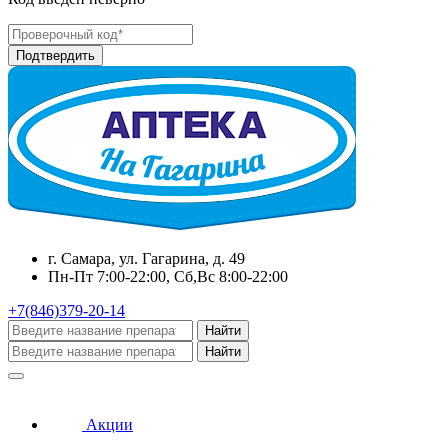
г. Самара, ул. Гагарина, д. 49
Пн-Пт 7:00-22:00, Сб,Вс 8:00-22:00
+7(846)379-20-14
Найти
Найти
Акции