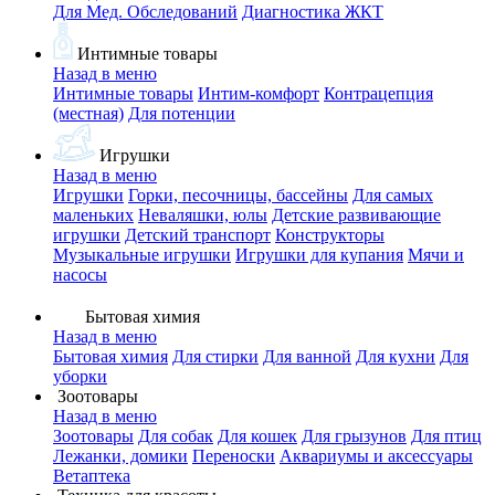
Для Мед. Обследований
Диагностика ЖКТ
Интимные товары
Назад в меню
Интимные товары
Интим-комфорт
Контрацепция
(местная)
Для потенции
Игрушки
Назад в меню
Игрушки
Горки, песочницы, бассейны
Для самых
маленьких
Неваляшки, юлы
Детские развивающие
игрушки
Детский транспорт
Конструкторы
Музыкальные игрушки
Игрушки для купания
Мячи и
насосы
Бытовая химия
Назад в меню
Бытовая химия
Для стирки
Для ванной
Для кухни
Для
уборки
Зоотовары
Назад в меню
Зоотовары
Для собак
Для кошек
Для грызунов
Для птиц
Лежанки, домики
Переноски
Аквариумы и аксессуары
Ветаптека