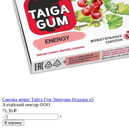
Смолка жеват Тайга Гум Энерджи б/сахара x5
Алтайский нектар ООО
71.30 ₽
-
+
В корзину