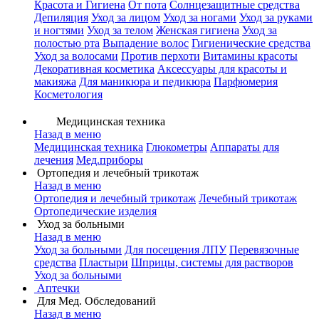
Красота и Гигиена
От пота
Солнцезащитные средства
Депиляция
Уход за лицом
Уход за ногами
Уход за руками
и ногтями
Уход за телом
Женская гигиена
Уход за
полостью рта
Выпадение волос
Гигиенические средства
Уход за волосами
Против перхоти
Витамины красоты
Декоративная косметика
Аксессуары для красоты и
макияжа
Для маникюра и педикюра
Парфюмерия
Косметология
Медицинская техника
Назад в меню
Медицинская техника
Глюкометры
Аппараты для
лечения
Мед.приборы
Ортопедия и лечебный трикотаж
Назад в меню
Ортопедия и лечебный трикотаж
Лечебный трикотаж
Ортопедические изделия
Уход за больными
Назад в меню
Уход за больными
Для посещения ЛПУ
Перевязочные
средства
Пластыри
Шприцы, системы для растворов
Уход за больными
Аптечки
Для Мед. Обследований
Назад в меню