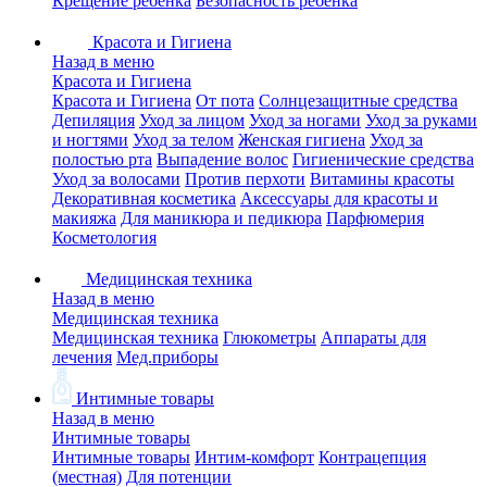
Крещение ребенка
Безопасность ребенка
Красота и Гигиена
Назад в меню
Красота и Гигиена
Красота и Гигиена
От пота
Солнцезащитные средства
Депиляция
Уход за лицом
Уход за ногами
Уход за руками
и ногтями
Уход за телом
Женская гигиена
Уход за
полостью рта
Выпадение волос
Гигиенические средства
Уход за волосами
Против перхоти
Витамины красоты
Декоративная косметика
Аксессуары для красоты и
макияжа
Для маникюра и педикюра
Парфюмерия
Косметология
Медицинская техника
Назад в меню
Медицинская техника
Медицинская техника
Глюкометры
Аппараты для
лечения
Мед.приборы
Интимные товары
Назад в меню
Интимные товары
Интимные товары
Интим-комфорт
Контрацепция
(местная)
Для потенции