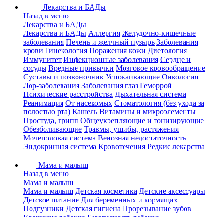
Лекарства и БАДы
Назад в меню
Лекарства и БАДы
Лекарства и БАДы
Аллергия
Желудочно-кишечные
заболевания
Печень и желчный пузырь
Заболевания
крови
Гинекология
Поражения кожи
Диетология
Иммунитет
Инфекционные заболевания
Сердце и
сосуды
Вредные привычки
Мозговое кровообращение
Суставы и позвоночник
Успокаивающие
Онкология
Лор-заболевания
Заболевания глаз
Геморрой
Психические расстройства
Дыхательная система
Реанимация
От насекомых
Стоматология (без ухода за
полостью рта)
Кашель
Витамины и микроэлементы
Простуда, грипп
Общеукрепляющие и тонизирующие
Обезболивающие
Травмы, ушибы, растяжения
Мочеполовая система
Венозная недостаточность
Эндокринная система
Кровотечения
Редкие лекарства
Мама и малыш
Назад в меню
Мама и малыш
Мама и малыш
Детская косметика
Детские аксессуары
Детское питание
Для беременных и кормящих
Подгузники
Детская гигиена
Прорезывание зубов