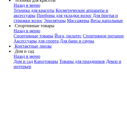
Техника для красоты
Назад в меню
Техника для красоты
Косметические аппараты и
аксессуары
Приборы для укладки волос
Для бритья и
стрижки волос
Эпиляторы
Массажеры
Весы напольные
Спортивные товары
Назад в меню
Спортивные товары
Йога, пилатес
Спортивное питание
Аксессуары для спорта
Для бани и сауны
Контактные линзы
Дом и сад
Назад в меню
Дом и сад
Канцтовары
Товары для праздников
Декор и
интерьер