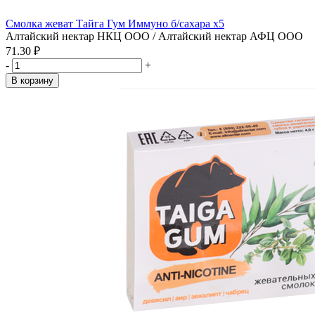
Смолка жеват Тайга Гум Иммуно б/сахара x5
Алтайский нектар НКЦ ООО / Алтайский нектар АФЦ ООО
71.30 ₽
-
+
В корзину