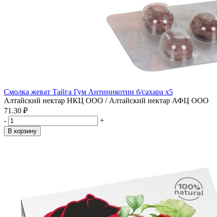
Смолка жеват Тайга Гум Антиникотин б/сахара x5
Алтайский нектар НКЦ ООО / Алтайский нектар АФЦ ООО
71.30 ₽
-
+
В корзину