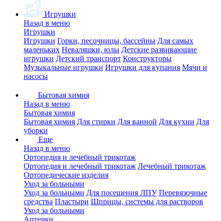
Игрушки
Назад в меню
Игрушки
Игрушки
Горки, песочницы, бассейны
Для самых
маленьких
Неваляшки, юлы
Детские развивающие
игрушки
Детский транспорт
Конструкторы
Музыкальные игрушки
Игрушки для купания
Мячи и
насосы
Бытовая химия
Назад в меню
Бытовая химия
Бытовая химия
Для стирки
Для ванной
Для кухни
Для
уборки
Еще
Назад в меню
Ортопедия и лечебный трикотаж
Ортопедия и лечебный трикотаж
Лечебный трикотаж
Ортопедические изделия
Уход за больными
Уход за больными
Для посещения ЛПУ
Перевязочные
средства
Пластыри
Шприцы, системы для растворов
Уход за больными
Аптечки