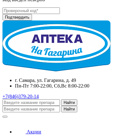
г. Самара, ул. Гагарина, д. 49
Пн-Пт 7:00-22:00, Сб,Вс 8:00-22:00
+7(846)379-20-14
Найти
Найти
Акции