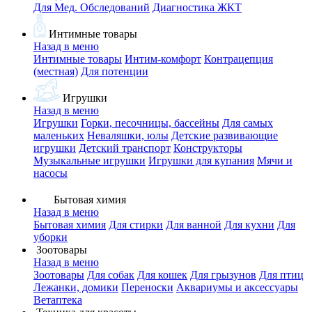
Для Мед. Обследований
Диагностика ЖКТ
Интимные товары
Назад в меню
Интимные товары
Интим-комфорт
Контрацепция
(местная)
Для потенции
Игрушки
Назад в меню
Игрушки
Горки, песочницы, бассейны
Для самых
маленьких
Неваляшки, юлы
Детские развивающие
игрушки
Детский транспорт
Конструкторы
Музыкальные игрушки
Игрушки для купания
Мячи и
насосы
Бытовая химия
Назад в меню
Бытовая химия
Для стирки
Для ванной
Для кухни
Для
уборки
Зоотовары
Назад в меню
Зоотовары
Для собак
Для кошек
Для грызунов
Для птиц
Лежанки, домики
Переноски
Аквариумы и аксессуары
Ветаптека