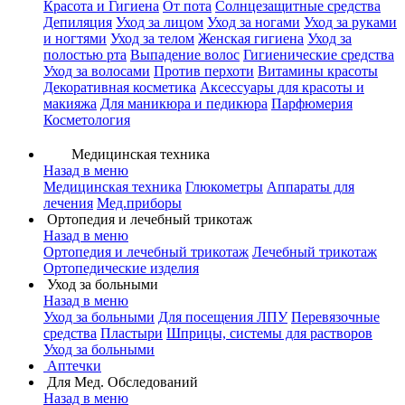
Красота и Гигиена
От пота
Солнцезащитные средства
Депиляция
Уход за лицом
Уход за ногами
Уход за руками
и ногтями
Уход за телом
Женская гигиена
Уход за
полостью рта
Выпадение волос
Гигиенические средства
Уход за волосами
Против перхоти
Витамины красоты
Декоративная косметика
Аксессуары для красоты и
макияжа
Для маникюра и педикюра
Парфюмерия
Косметология
Медицинская техника
Назад в меню
Медицинская техника
Глюкометры
Аппараты для
лечения
Мед.приборы
Ортопедия и лечебный трикотаж
Назад в меню
Ортопедия и лечебный трикотаж
Лечебный трикотаж
Ортопедические изделия
Уход за больными
Назад в меню
Уход за больными
Для посещения ЛПУ
Перевязочные
средства
Пластыри
Шприцы, системы для растворов
Уход за больными
Аптечки
Для Мед. Обследований
Назад в меню