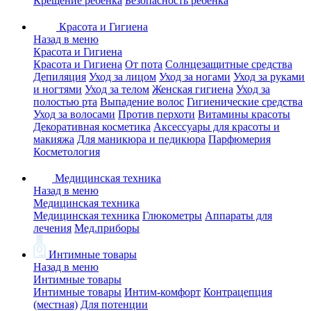
Крещение ребенка
Безопасность ребенка
Красота и Гигиена
Назад в меню
Красота и Гигиена
Красота и Гигиена
От пота
Солнцезащитные средства
Депиляция
Уход за лицом
Уход за ногами
Уход за руками
и ногтями
Уход за телом
Женская гигиена
Уход за
полостью рта
Выпадение волос
Гигиенические средства
Уход за волосами
Против перхоти
Витамины красоты
Декоративная косметика
Аксессуары для красоты и
макияжа
Для маникюра и педикюра
Парфюмерия
Косметология
Медицинская техника
Назад в меню
Медицинская техника
Медицинская техника
Глюкометры
Аппараты для
лечения
Мед.приборы
Интимные товары
Назад в меню
Интимные товары
Интимные товары
Интим-комфорт
Контрацепция
(местная)
Для потенции