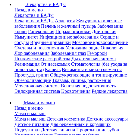
Лекарства и БАДы
Назад в меню
Лекарства и БАДы
Лекарства и БАДы
Аллергия
Желудочно-кишечные
заболевания
Печень и желчный пузырь
Заболевания
крови
Гинекология
Поражения кожи
Диетология
Иммунитет
Инфекционные заболевания
Сердце и
сосуды
Вредные привычки
Мозговое кровообращение
Суставы и позвоночник
Успокаивающие
Онкология
Лор-заболевания
Заболевания глаз
Геморрой
Психические расстройства
Дыхательная система
Реанимация
От насекомых
Стоматология (без ухода за
полостью рта)
Кашель
Витамины и микроэлементы
Простуда, грипп
Общеукрепляющие и тонизирующие
Обезболивающие
Травмы, ушибы, растяжения
Мочеполовая система
Венозная недостаточность
Эндокринная система
Кровотечения
Редкие лекарства
Мама и малыш
Назад в меню
Мама и малыш
Мама и малыш
Детская косметика
Детские аксессуары
Детское питание
Для беременных и кормящих
Подгузники
Детская гигиена
Прорезывание зубов