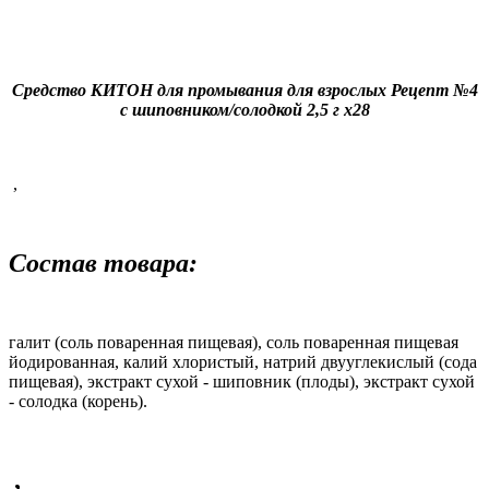
Средство КИТОН для промывания для взрослых Рецепт №4
с шиповником/солодкой 2,5 г x28
,
Состав товара:
галит (соль поваренная пищевая), соль поваренная пищевая
йодированная, калий хлористый, натрий двууглекислый (сода
пищевая), экстракт сухой - шиповник (плоды), экстракт сухой
- солодка (корень).
,