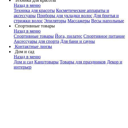
Техника для красоты
Назад в меню
Техника для красоты
Косметические аппараты и
аксессуары
Приборы для укладки волос
Для бритья и
стрижки волос
Эпиляторы
Массажеры
Весы напольные
Спортивные товары
Назад в меню
Спортивные товары
Йога, пилатес
Спортивное питание
Аксессуары для спорта
Для бани и сауны
Контактные линзы
Дом и сад
Назад в меню
Дом и сад
Канцтовары
Товары для праздников
Декор и
интерьер