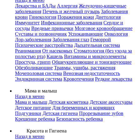
Назад в меню
Лекарства и БАДы
Аллергия
Желудочно-кишечные
заболевания
Печень и желчный пузырь
Заболевания
крови
Гинекология
Поражения кожи
Диетология
Иммунитет
Инфекционные заболевания
Сердце и
сосуды
Вредные привычки
Мозговое кровообращение
Суставы и позвоночник
Успокаивающие
Онкология
Лор-заболевания
Заболевания глаз
Геморрой
Психические расстройства
Дыхательная система
Реанимация
От насекомых
Стоматология (без ухода за
полостью рта)
Кашель
Витамины и микроэлементы
Простуда, грипп
Общеукрепляющие и тонизирующие
Обезболивающие
Травмы, ушибы, растяжения
Мочеполовая система
Венозная недостаточность
Эндокринная система
Кровотечения
Редкие лекарства
Мама и малыш
Назад в меню
Мама и малыш
Детская косметика
Детские аксессуары
Детское питание
Для беременных и кормящих
Подгузники
Детская гигиена
Прорезывание зубов
Крещение ребенка
Безопасность ребенка
Красота и Гигиена
Назад в меню