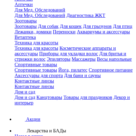
Аптечки
Для Мед. Обследований
Для Мед. Обследований
Диагностика ЖКТ
Зоотовары
Зоотовары
Для собак
Для кошек
Для грызунов
Для птиц
Лежанки, домики
Переноски
Аквариумы и аксессуары
Ветаптека
Техника для красоты
Техника для красоты
Косметические аппараты и
аксессуары
Приборы для укладки волос
Для бритья и
стрижки волос
Эпиляторы
Массажеры
Весы напольные
Спортивные товары
Спортивные товары
Йога, пилатес
Спортивное питание
Аксессуары для спорта
Для бани и сауны
Контактные линзы
Контактные линзы
Дом и сад
Дом и сад
Канцтовары
Товары для праздников
Декор и
интерьер
Акции
Лекарства и БАДы