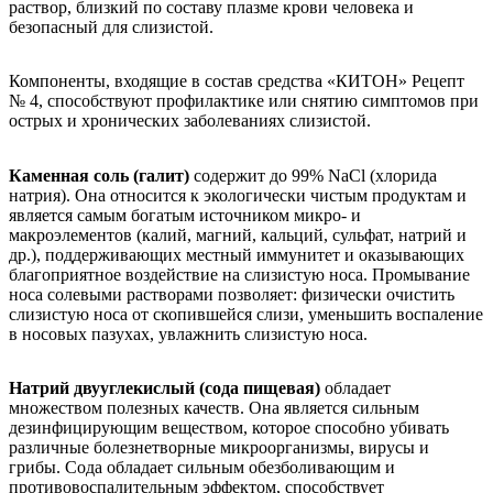
раствор, близкий по составу плазме крови человека и
безопасный для слизистой.
Компоненты, входящие в состав средства «КИТОН» Рецепт
№ 4, способствуют профилактике или снятию симптомов при
острых и хронических заболеваниях слизистой.
Каменная соль (галит)
содержит до 99% NaCl (хлорида
натрия). Она относится к экологически чистым продуктам и
является самым богатым источником микро- и
макроэлементов (калий, магний, кальций, сульфат, натрий и
др.), поддерживающих местный иммунитет и оказывающих
благоприятное воздействие на слизистую носа. Промывание
носа солевыми растворами позволяет: физически очистить
слизистую носа от скопившейся слизи, уменьшить воспаление
в носовых пазухах, увлажнить слизистую носа.
Натрий двууглекислый (сода пищевая)
обладает
множеством полезных качеств. Она является сильным
дезинфицирующим веществом, которое способно убивать
различные болезнетворные микроорганизмы, вирусы и
грибы. Сода обладает сильным обезболивающим и
противовоспалительным эффектом, способствует