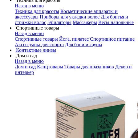
Техника для красоты
Назад в меню
Техника для красоты
Косметические аппараты и
аксессуары
Приборы для укладки волос
Для бритья и
стрижки волос
Эпиляторы
Массажеры
Весы напольные
Спортивные товары
Назад в меню
Спортивные товары
Йога, пилатес
Спортивное питание
Аксессуары для спорта
Для бани и сауны
Контактные линзы
Дом и сад
Назад в меню
Дом и сад
Канцтовары
Товары для праздников
Декор и
интерьер