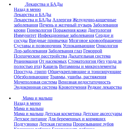
Лекарства и БАДы
Назад в меню
Лекарства и БАДы
Лекарства и БАДы
Аллергия
Желудочно-кишечные
заболевания
Печень и желчный пузырь
Заболевания
крови
Гинекология
Поражения кожи
Диетология
Иммунитет
Инфекционные заболевания
Сердце и
сосуды
Вредные привычки
Мозговое кровообращение
Суставы и позвоночник
Успокаивающие
Онкология
Лор-заболевания
Заболевания глаз
Геморрой
Психические расстройства
Дыхательная система
Реанимация
От насекомых
Стоматология (без ухода за
полостью рта)
Кашель
Витамины и микроэлементы
Простуда, грипп
Общеукрепляющие и тонизирующие
Обезболивающие
Травмы, ушибы, растяжения
Мочеполовая система
Венозная недостаточность
Эндокринная система
Кровотечения
Редкие лекарства
Мама и малыш
Назад в меню
Мама и малыш
Мама и малыш
Детская косметика
Детские аксессуары
Детское питание
Для беременных и кормящих
Подгузники
Детская гигиена
Прорезывание зубов