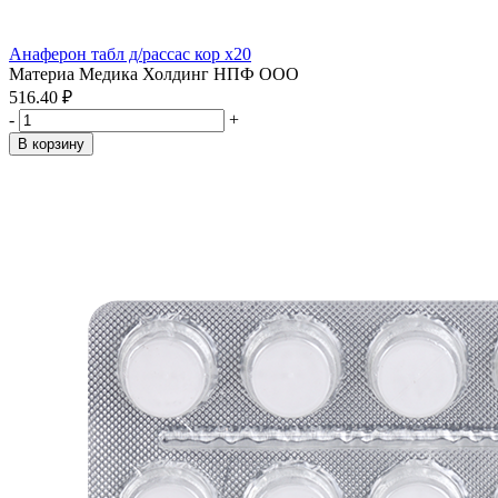
Анаферон табл д/рассас кор x20
Материа Медика Холдинг НПФ ООО
516.40 ₽
-
+
В корзину