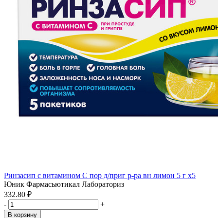
Ринзасип с витамином С пор д/приг р-ра вн лимон 5 г x5
Юник Фармасьютикал Лабораториз
332.80 ₽
-
+
В корзину