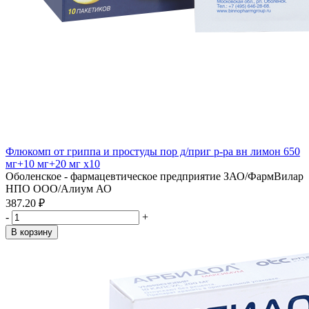
Флюкомп от гриппа и простуды пор д/приг р-ра вн лимон 650
мг+10 мг+20 мг x10
Оболенское - фармацевтическое предприятие ЗАО/ФармВилар
НПО ООО/Алиум АО
387.20 ₽
-
+
В корзину