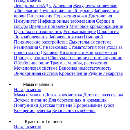
Назад в меню
Лекарства и БАДы
Аллергия
Желудочно-кишечные
заболевания
Печень и желчный пузырь
Заболевания
крови
Гинекология
Поражения кожи
Диетология
Иммунитет
Инфекционные заболевания
Сердце и
сосуды
Вредные привычки
Мозговое кровообращение
Суставы и позвоночник
Успокаивающие
Онкология
Лор-заболевания
Заболевания глаз
Геморрой
Психические расстройства
Дыхательная система
Реанимация
От насекомых
Стоматология (без ухода за
полостью рта)
Кашель
Витамины и микроэлементы
Простуда, грипп
Общеукрепляющие и тонизирующие
Обезболивающие
Травмы, ушибы, растяжения
Мочеполовая система
Венозная недостаточность
Эндокринная система
Кровотечения
Редкие лекарства
Мама и малыш
Назад в меню
Мама и малыш
Детская косметика
Детские аксессуары
Детское питание
Для беременных и кормящих
Подгузники
Детская гигиена
Прорезывание зубов
Крещение ребенка
Безопасность ребенка
Красота и Гигиена
Назад в меню