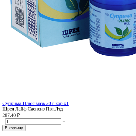
Суприма-Плюс мазь 20 г кор x1
Шрея Лайф Саенсиз Пвт.Лтд
287.40 ₽
-
+
В корзину