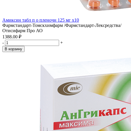
Амиксин табл п о пленочн 125 мг x10
Фармстандарт-Томскхимфарм /Фармстандарт-Лексредства/
Отисифарм Про АО
1388.00 ₽
-
+
В корзину