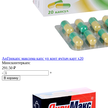
АнГрикапс максима капс уп конт яч/пач карт x20
Минскинтеркапс
291.50 ₽
-
+
В корзину