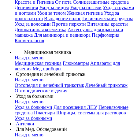
Красота и Гигиена
От пота
Солнцезащитные средства
Депиляция
Уход за лицом
Уход за ногами
Уход за руками
и ногтями
Уход за телом
Женская гигиена
Уход за
полостью рта
Выпадение волос
Гигиенические средства
Уход за волосами
Против перхоти
Витамины красоты
Декоративная косметика
Аксессуары для красоты и
макияжа
Для маникюра и педикюра
Парфюмерия
Косметология
Медицинская техника
Назад в меню
Медицинская техника
Глюкометры
Аппараты для
лечения
Мед.приборы
Ортопедия и лечебный трикотаж
Назад в меню
Ортопедия и лечебный трикотаж
Лечебный трикотаж
Ортопедические изделия
Уход за больными
Назад в меню
Уход за больными
Для посещения ЛПУ
Перевязочные
средства
Пластыри
Шприцы, системы для растворов
Уход за больными
Аптечки
Для Мед. Обследований
Назад в меню