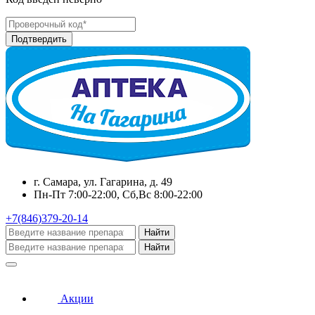
г. Самара, ул. Гагарина, д. 49
Пн-Пт 7:00-22:00, Сб,Вс 8:00-22:00
+7(846)379-20-14
Найти
Найти
Акции