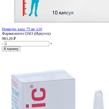
Номидес капс 75 мг x10
Фармасинтез ОАО (Иркутск)
983.20 ₽
-
+
В корзину