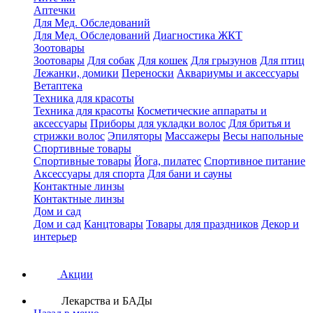
Аптечки
Для Мед. Обследований
Для Мед. Обследований
Диагностика ЖКТ
Зоотовары
Зоотовары
Для собак
Для кошек
Для грызунов
Для птиц
Лежанки, домики
Переноски
Аквариумы и аксессуары
Ветаптека
Техника для красоты
Техника для красоты
Косметические аппараты и
аксессуары
Приборы для укладки волос
Для бритья и
стрижки волос
Эпиляторы
Массажеры
Весы напольные
Спортивные товары
Спортивные товары
Йога, пилатес
Спортивное питание
Аксессуары для спорта
Для бани и сауны
Контактные линзы
Контактные линзы
Дом и сад
Дом и сад
Канцтовары
Товары для праздников
Декор и
интерьер
Акции
Лекарства и БАДы