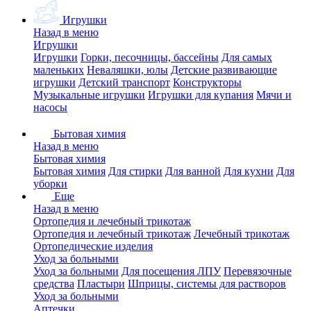
Игрушки
Назад в меню
Игрушки
Игрушки
Горки, песочницы, бассейны
Для самых
маленьких
Неваляшки, юлы
Детские развивающие
игрушки
Детский транспорт
Конструкторы
Музыкальные игрушки
Игрушки для купания
Мячи и
насосы
Бытовая химия
Назад в меню
Бытовая химия
Бытовая химия
Для стирки
Для ванной
Для кухни
Для
уборки
Еще
Назад в меню
Ортопедия и лечебный трикотаж
Ортопедия и лечебный трикотаж
Лечебный трикотаж
Ортопедические изделия
Уход за больными
Уход за больными
Для посещения ЛПУ
Перевязочные
средства
Пластыри
Шприцы, системы для растворов
Уход за больными
Аптечки