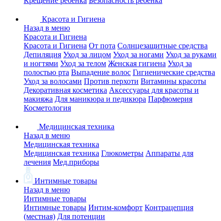
Крещение ребенка
Безопасность ребенка
Красота и Гигиена
Назад в меню
Красота и Гигиена
Красота и Гигиена
От пота
Солнцезащитные средства
Депиляция
Уход за лицом
Уход за ногами
Уход за руками
и ногтями
Уход за телом
Женская гигиена
Уход за
полостью рта
Выпадение волос
Гигиенические средства
Уход за волосами
Против перхоти
Витамины красоты
Декоративная косметика
Аксессуары для красоты и
макияжа
Для маникюра и педикюра
Парфюмерия
Косметология
Медицинская техника
Назад в меню
Медицинская техника
Медицинская техника
Глюкометры
Аппараты для
лечения
Мед.приборы
Интимные товары
Назад в меню
Интимные товары
Интимные товары
Интим-комфорт
Контрацепция
(местная)
Для потенции