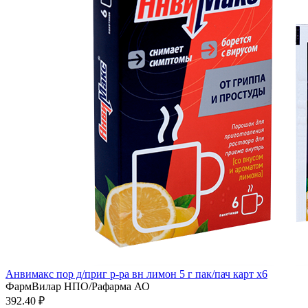
Анвимакс пор д/приг р-ра вн лимон 5 г пак/пач карт x6
ФармВилар НПО/Рафарма АО
392.40 ₽