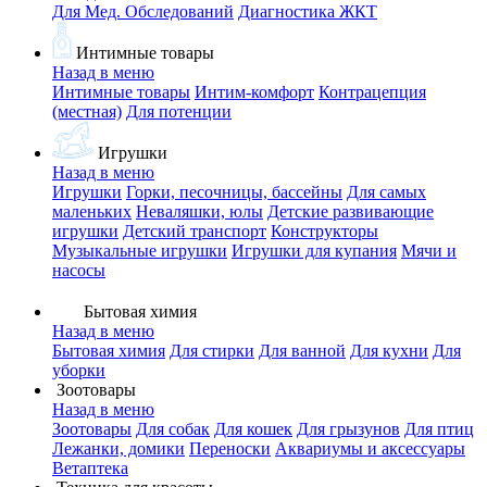
Для Мед. Обследований
Диагностика ЖКТ
Интимные товары
Назад в меню
Интимные товары
Интим-комфорт
Контрацепция
(местная)
Для потенции
Игрушки
Назад в меню
Игрушки
Горки, песочницы, бассейны
Для самых
маленьких
Неваляшки, юлы
Детские развивающие
игрушки
Детский транспорт
Конструкторы
Музыкальные игрушки
Игрушки для купания
Мячи и
насосы
Бытовая химия
Назад в меню
Бытовая химия
Для стирки
Для ванной
Для кухни
Для
уборки
Зоотовары
Назад в меню
Зоотовары
Для собак
Для кошек
Для грызунов
Для птиц
Лежанки, домики
Переноски
Аквариумы и аксессуары
Ветаптека