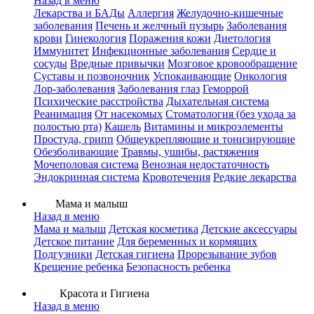
Назад в меню
Лекарства и БАДы
Аллергия
Желудочно-кишечные
заболевания
Печень и желчный пузырь
Заболевания
крови
Гинекология
Поражения кожи
Диетология
Иммунитет
Инфекционные заболевания
Сердце и
сосуды
Вредные привычки
Мозговое кровообращение
Суставы и позвоночник
Успокаивающие
Онкология
Лор-заболевания
Заболевания глаз
Геморрой
Психические расстройства
Дыхательная система
Реанимация
От насекомых
Стоматология (без ухода за
полостью рта)
Кашель
Витамины и микроэлементы
Простуда, грипп
Общеукрепляющие и тонизирующие
Обезболивающие
Травмы, ушибы, растяжения
Мочеполовая система
Венозная недостаточность
Эндокринная система
Кровотечения
Редкие лекарства
Мама и малыш
Назад в меню
Мама и малыш
Детская косметика
Детские аксессуары
Детское питание
Для беременных и кормящих
Подгузники
Детская гигиена
Прорезывание зубов
Крещение ребенка
Безопасность ребенка
Красота и Гигиена
Назад в меню