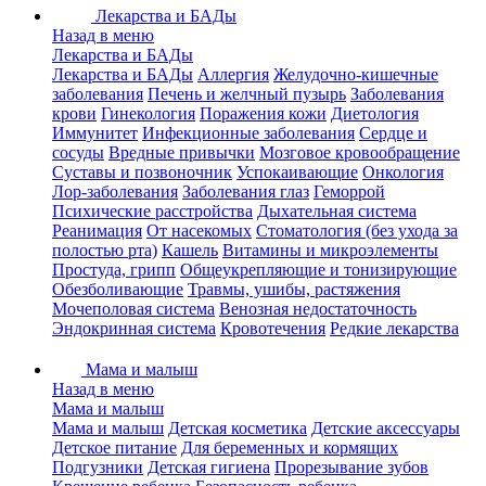
Лекарства и БАДы
Назад в меню
Лекарства и БАДы
Лекарства и БАДы
Аллергия
Желудочно-кишечные
заболевания
Печень и желчный пузырь
Заболевания
крови
Гинекология
Поражения кожи
Диетология
Иммунитет
Инфекционные заболевания
Сердце и
сосуды
Вредные привычки
Мозговое кровообращение
Суставы и позвоночник
Успокаивающие
Онкология
Лор-заболевания
Заболевания глаз
Геморрой
Психические расстройства
Дыхательная система
Реанимация
От насекомых
Стоматология (без ухода за
полостью рта)
Кашель
Витамины и микроэлементы
Простуда, грипп
Общеукрепляющие и тонизирующие
Обезболивающие
Травмы, ушибы, растяжения
Мочеполовая система
Венозная недостаточность
Эндокринная система
Кровотечения
Редкие лекарства
Мама и малыш
Назад в меню
Мама и малыш
Мама и малыш
Детская косметика
Детские аксессуары
Детское питание
Для беременных и кормящих
Подгузники
Детская гигиена
Прорезывание зубов