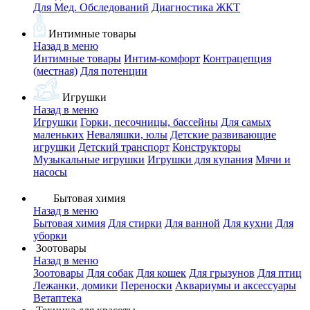
Для Мед. Обследований
Диагностика ЖКТ
Интимные товары
Назад в меню
Интимные товары
Интим-комфорт
Контрацепция
(местная)
Для потенции
Игрушки
Назад в меню
Игрушки
Горки, песочницы, бассейны
Для самых
маленьких
Неваляшки, юлы
Детские развивающие
игрушки
Детский транспорт
Конструкторы
Музыкальные игрушки
Игрушки для купания
Мячи и
насосы
Бытовая химия
Назад в меню
Бытовая химия
Для стирки
Для ванной
Для кухни
Для
уборки
Зоотовары
Назад в меню
Зоотовары
Для собак
Для кошек
Для грызунов
Для птиц
Лежанки, домики
Переноски
Аквариумы и аксессуары
Ветаптека