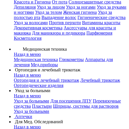
Красота и Гигиена
От пота
Солнцезащитные средства
Депиляция
Уход за лицом
Уход за ногами
Уход за руками
и ногтями
Уход за телом
Женская гигиена
Уход за
полостью рта
Выпадение волос
Гигиенические средства
Уход за волосами
Против перхоти
Витамины красоты
Декоративная косметика
Аксессуары для красоты и
макияжа
Для маникюра и педикюра
Парфюмерия
Косметология
Медицинская техника
Назад в меню
Медицинская техника
Глюкометры
Аппараты для
лечения
Мед.приборы
Ортопедия и лечебный трикотаж
Назад в меню
Ортопедия и лечебный трикотаж
Лечебный трикотаж
Ортопедические изделия
Уход за больными
Назад в меню
Уход за больными
Для посещения ЛПУ
Перевязочные
средства
Пластыри
Шприцы, системы для растворов
Уход за больными
Аптечки
Для Мед. Обследований
Назад в меню