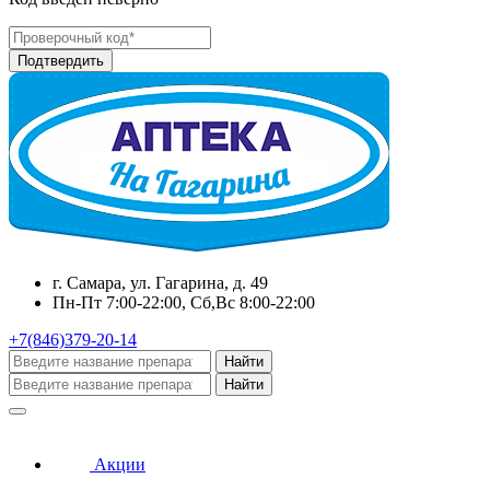
г. Самара, ул. Гагарина, д. 49
Пн-Пт 7:00-22:00, Сб,Вс 8:00-22:00
+7(846)379-20-14
Найти
Найти
Акции