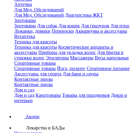
Аптечки
Для Мед. Обследований
Для Мед. Обследований
Диагностика ЖКТ
Зоотовары
Зоотовары
Для собак
Для кошек
Для грызунов
Для птиц
Лежанки, домики
Переноски
Аквариумы и аксессуары
Ветаптека
Техника для красоты
Техника для красоты
Косметические аппараты и
аксессуары
Приборы для укладки волос
Для бритья и
стрижки волос
Эпиляторы
Массажеры
Весы напольные
Спортивные товары
Спортивные товары
Йога, пилатес
Спортивное питание
Аксессуары для спорта
Для бани и сауны
Контактные линзы
Контактные линзы
Дом и сад
Дом и сад
Канцтовары
Товары для праздников
Декор и
интерьер
Акции
Лекарства и БАДы