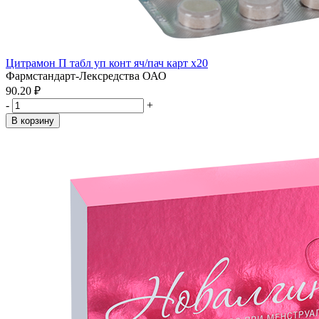
Цитрамон П табл уп конт яч/пач карт x20
Фармстандарт-Лексредства ОАО
90.20 ₽
-
+
В корзину