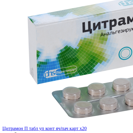
Цитрамон П табл уп конт яч/пач карт x20