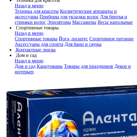
Техника для красоты
Назад в меню
Техника для красоты
Косметические аппараты и
аксессуары
Приборы для укладки волос
Для бритья и
стрижки волос
Эпиляторы
Массажеры
Весы напольные
Спортивные товары
Назад в меню
Спортивные товары
Йога, пилатес
Спортивное питание
Аксессуары для спорта
Для бани и сауны
Контактные линзы
Дом и сад
Назад в меню
Дом и сад
Канцтовары
Товары для праздников
Декор и
интерьер