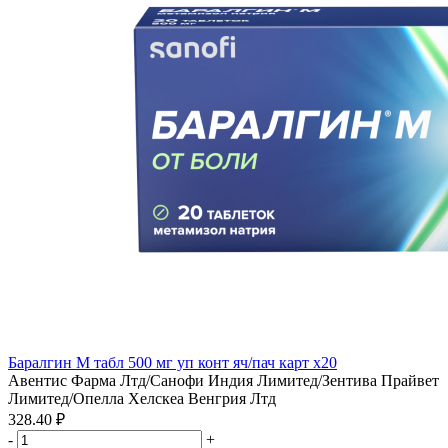
Баралгин М табл 500 мг уп конт яч/пач карт x20
Авентис Фарма Лтд/Санофи Индия Лимитед/Зентива Прайвет
Лимитед/Опелла Хелскеа Венгрия Лтд
328.40 ₽
-
+