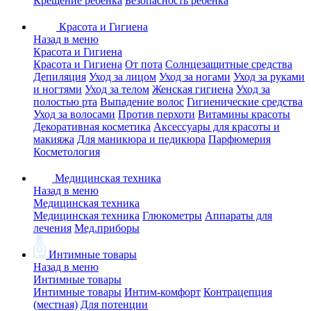
Крещение ребенка
Безопасность ребенка
Красота и Гигиена
Назад в меню
Красота и Гигиена
Красота и Гигиена
От пота
Солнцезащитные средства
Депиляция
Уход за лицом
Уход за ногами
Уход за руками
и ногтями
Уход за телом
Женская гигиена
Уход за
полостью рта
Выпадение волос
Гигиенические средства
Уход за волосами
Против перхоти
Витамины красоты
Декоративная косметика
Аксессуары для красоты и
макияжа
Для маникюра и педикюра
Парфюмерия
Косметология
Медицинская техника
Назад в меню
Медицинская техника
Медицинская техника
Глюкометры
Аппараты для
лечения
Мед.приборы
Интимные товары
Назад в меню
Интимные товары
Интимные товары
Интим-комфорт
Контрацепция
(местная)
Для потенции