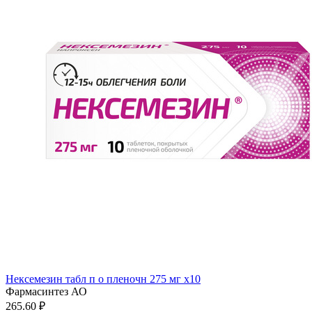
Нексемезин табл п о пленочн 275 мг x10
Фармасинтез АО
265.60 ₽