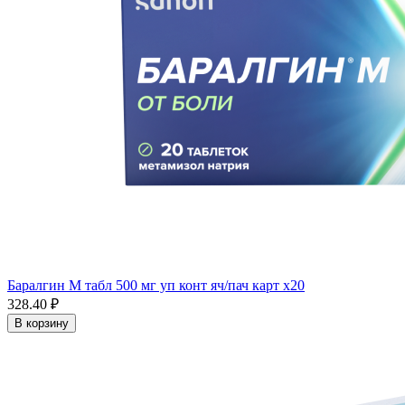
Баралгин М табл 500 мг уп конт яч/пач карт x20
328.40 ₽
В корзину