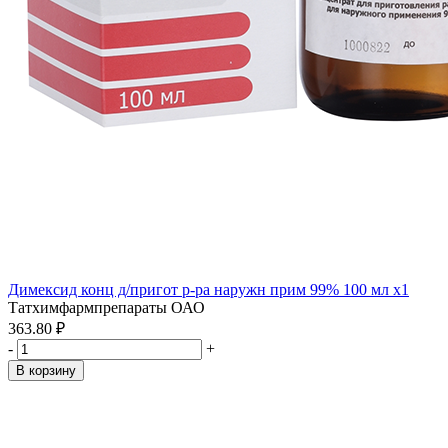
Димексид конц д/пригот р-ра наружн прим 99% 100 мл x1
Татхимфармпрепараты ОАО
363.80 ₽
-
+
В корзину