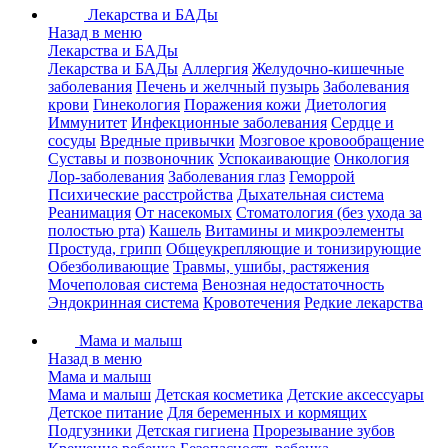
Лекарства и БАДы
Назад в меню
Лекарства и БАДы
Лекарства и БАДы
Аллергия
Желудочно-кишечные
заболевания
Печень и желчный пузырь
Заболевания
крови
Гинекология
Поражения кожи
Диетология
Иммунитет
Инфекционные заболевания
Сердце и
сосуды
Вредные привычки
Мозговое кровообращение
Суставы и позвоночник
Успокаивающие
Онкология
Лор-заболевания
Заболевания глаз
Геморрой
Психические расстройства
Дыхательная система
Реанимация
От насекомых
Стоматология (без ухода за
полостью рта)
Кашель
Витамины и микроэлементы
Простуда, грипп
Общеукрепляющие и тонизирующие
Обезболивающие
Травмы, ушибы, растяжения
Мочеполовая система
Венозная недостаточность
Эндокринная система
Кровотечения
Редкие лекарства
Мама и малыш
Назад в меню
Мама и малыш
Мама и малыш
Детская косметика
Детские аксессуары
Детское питание
Для беременных и кормящих
Подгузники
Детская гигиена
Прорезывание зубов