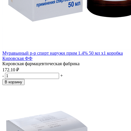
Муравьиный р-р спирт наружн прим 1.4% 50 мл x1 коробка
Кировская ФФ
Кировская фармацевтическая фабрика
172.10 ₽
-
+
В корзину