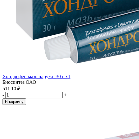
Хондрофен мазь наружн 30 г x1
Биосинтез ОАО
511.10 ₽
-
+
В корзину