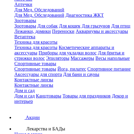
Аптечки
Для Мед. Обследований
Для Мед. Обследований
Диагностика ЖКТ
Зоотовары
Зоотовары
Для собак
Для кошек
Для грызунов
Для птиц
Лежанки, домики
Переноски
Аквариумы и аксессуары
Ветаптека
Техника для красоты
Техника для красоты
Косметические аппараты и
аксессуары
Приборы для укладки волос
Для бритья и
стрижки волос
Эпиляторы
Массажеры
Весы напольные
Спортивные товары
Спортивные товары
Йога, пилатес
Спортивное питание
Аксессуары для спорта
Для бани и сауны
Контактные линзы
Контактные линзы
Дом и сад
Дом и сад
Канцтовары
Товары для праздников
Декор и
интерьер
Акции
Лекарства и БАДы