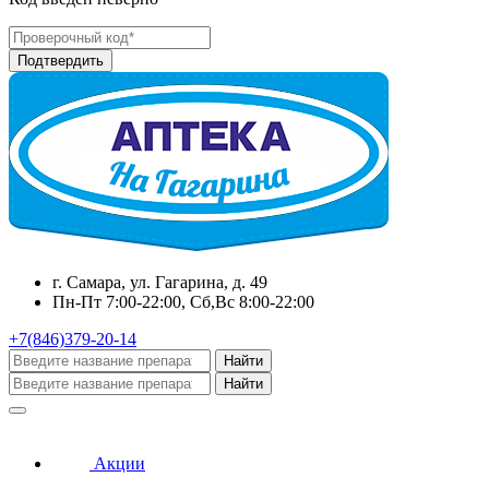
г. Самара, ул. Гагарина, д. 49
Пн-Пт 7:00-22:00, Сб,Вс 8:00-22:00
+7(846)379-20-14
Найти
Найти
Акции