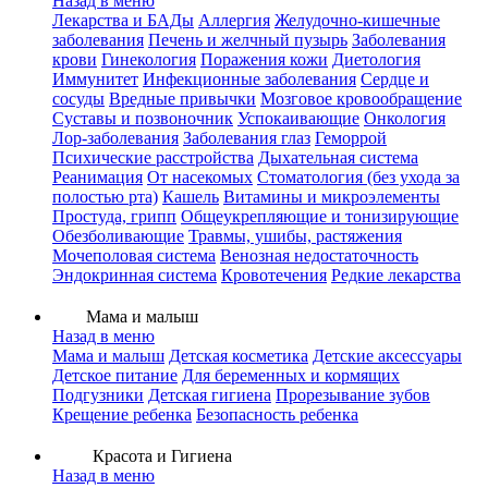
Назад в меню
Лекарства и БАДы
Аллергия
Желудочно-кишечные
заболевания
Печень и желчный пузырь
Заболевания
крови
Гинекология
Поражения кожи
Диетология
Иммунитет
Инфекционные заболевания
Сердце и
сосуды
Вредные привычки
Мозговое кровообращение
Суставы и позвоночник
Успокаивающие
Онкология
Лор-заболевания
Заболевания глаз
Геморрой
Психические расстройства
Дыхательная система
Реанимация
От насекомых
Стоматология (без ухода за
полостью рта)
Кашель
Витамины и микроэлементы
Простуда, грипп
Общеукрепляющие и тонизирующие
Обезболивающие
Травмы, ушибы, растяжения
Мочеполовая система
Венозная недостаточность
Эндокринная система
Кровотечения
Редкие лекарства
Мама и малыш
Назад в меню
Мама и малыш
Детская косметика
Детские аксессуары
Детское питание
Для беременных и кормящих
Подгузники
Детская гигиена
Прорезывание зубов
Крещение ребенка
Безопасность ребенка
Красота и Гигиена
Назад в меню