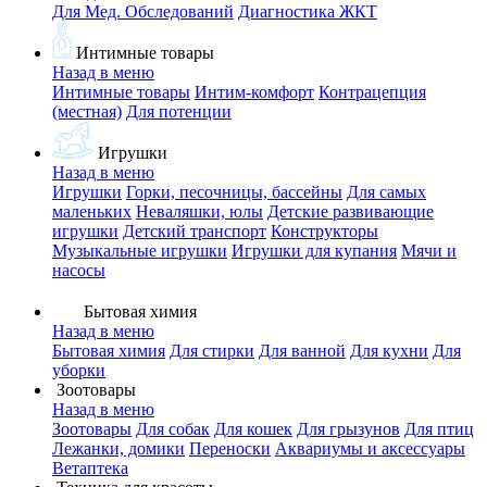
Для Мед. Обследований
Диагностика ЖКТ
Интимные товары
Назад в меню
Интимные товары
Интим-комфорт
Контрацепция
(местная)
Для потенции
Игрушки
Назад в меню
Игрушки
Горки, песочницы, бассейны
Для самых
маленьких
Неваляшки, юлы
Детские развивающие
игрушки
Детский транспорт
Конструкторы
Музыкальные игрушки
Игрушки для купания
Мячи и
насосы
Бытовая химия
Назад в меню
Бытовая химия
Для стирки
Для ванной
Для кухни
Для
уборки
Зоотовары
Назад в меню
Зоотовары
Для собак
Для кошек
Для грызунов
Для птиц
Лежанки, домики
Переноски
Аквариумы и аксессуары
Ветаптека