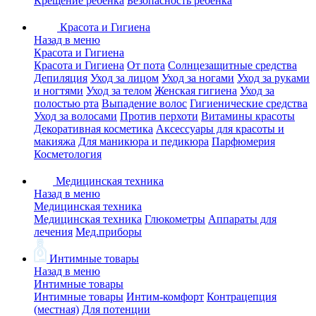
Крещение ребенка
Безопасность ребенка
Красота и Гигиена
Назад в меню
Красота и Гигиена
Красота и Гигиена
От пота
Солнцезащитные средства
Депиляция
Уход за лицом
Уход за ногами
Уход за руками
и ногтями
Уход за телом
Женская гигиена
Уход за
полостью рта
Выпадение волос
Гигиенические средства
Уход за волосами
Против перхоти
Витамины красоты
Декоративная косметика
Аксессуары для красоты и
макияжа
Для маникюра и педикюра
Парфюмерия
Косметология
Медицинская техника
Назад в меню
Медицинская техника
Медицинская техника
Глюкометры
Аппараты для
лечения
Мед.приборы
Интимные товары
Назад в меню
Интимные товары
Интимные товары
Интим-комфорт
Контрацепция
(местная)
Для потенции