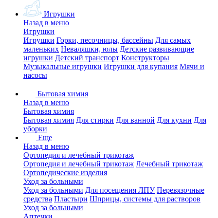
Игрушки
Назад в меню
Игрушки
Игрушки
Горки, песочницы, бассейны
Для самых
маленьких
Неваляшки, юлы
Детские развивающие
игрушки
Детский транспорт
Конструкторы
Музыкальные игрушки
Игрушки для купания
Мячи и
насосы
Бытовая химия
Назад в меню
Бытовая химия
Бытовая химия
Для стирки
Для ванной
Для кухни
Для
уборки
Еще
Назад в меню
Ортопедия и лечебный трикотаж
Ортопедия и лечебный трикотаж
Лечебный трикотаж
Ортопедические изделия
Уход за больными
Уход за больными
Для посещения ЛПУ
Перевязочные
средства
Пластыри
Шприцы, системы для растворов
Уход за больными
Аптечки