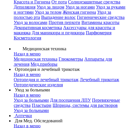
Красота и Гигиена
От пота
Солнцезащитные средства
Депиляция
Уход за лицом
Уход за ногами
Уход за руками
и ногтями
Уход за телом
Женская гигиена
Уход за
полостью рта
Выпадение волос
Гигиенические средства
Уход за волосами
Против перхоти
Витамины красоты
Декоративная косметика
Аксессуары для красоты и
макияжа
Для маникюра и педикюра
Парфюмерия
Косметология
Медицинская техника
Назад в меню
Медицинская техника
Глюкометры
Аппараты для
лечения
Мед.приборы
Ортопедия и лечебный трикотаж
Назад в меню
Ортопедия и лечебный трикотаж
Лечебный трикотаж
Ортопедические изделия
Уход за больными
Назад в меню
Уход за больными
Для посещения ЛПУ
Перевязочные
средства
Пластыри
Шприцы, системы для растворов
Уход за больными
Аптечки
Для Мед. Обследований
Назад в меню