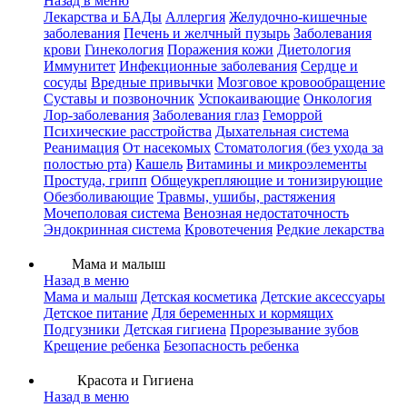
Назад в меню
Лекарства и БАДы
Аллергия
Желудочно-кишечные
заболевания
Печень и желчный пузырь
Заболевания
крови
Гинекология
Поражения кожи
Диетология
Иммунитет
Инфекционные заболевания
Сердце и
сосуды
Вредные привычки
Мозговое кровообращение
Суставы и позвоночник
Успокаивающие
Онкология
Лор-заболевания
Заболевания глаз
Геморрой
Психические расстройства
Дыхательная система
Реанимация
От насекомых
Стоматология (без ухода за
полостью рта)
Кашель
Витамины и микроэлементы
Простуда, грипп
Общеукрепляющие и тонизирующие
Обезболивающие
Травмы, ушибы, растяжения
Мочеполовая система
Венозная недостаточность
Эндокринная система
Кровотечения
Редкие лекарства
Мама и малыш
Назад в меню
Мама и малыш
Детская косметика
Детские аксессуары
Детское питание
Для беременных и кормящих
Подгузники
Детская гигиена
Прорезывание зубов
Крещение ребенка
Безопасность ребенка
Красота и Гигиена
Назад в меню