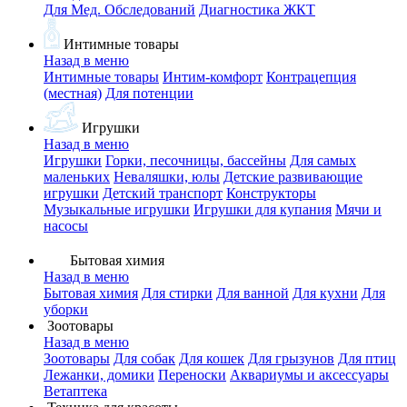
Для Мед. Обследований
Диагностика ЖКТ
Интимные товары
Назад в меню
Интимные товары
Интим-комфорт
Контрацепция
(местная)
Для потенции
Игрушки
Назад в меню
Игрушки
Горки, песочницы, бассейны
Для самых
маленьких
Неваляшки, юлы
Детские развивающие
игрушки
Детский транспорт
Конструкторы
Музыкальные игрушки
Игрушки для купания
Мячи и
насосы
Бытовая химия
Назад в меню
Бытовая химия
Для стирки
Для ванной
Для кухни
Для
уборки
Зоотовары
Назад в меню
Зоотовары
Для собак
Для кошек
Для грызунов
Для птиц
Лежанки, домики
Переноски
Аквариумы и аксессуары
Ветаптека