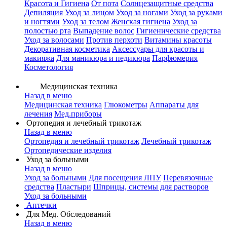
Красота и Гигиена
От пота
Солнцезащитные средства
Депиляция
Уход за лицом
Уход за ногами
Уход за руками
и ногтями
Уход за телом
Женская гигиена
Уход за
полостью рта
Выпадение волос
Гигиенические средства
Уход за волосами
Против перхоти
Витамины красоты
Декоративная косметика
Аксессуары для красоты и
макияжа
Для маникюра и педикюра
Парфюмерия
Косметология
Медицинская техника
Назад в меню
Медицинская техника
Глюкометры
Аппараты для
лечения
Мед.приборы
Ортопедия и лечебный трикотаж
Назад в меню
Ортопедия и лечебный трикотаж
Лечебный трикотаж
Ортопедические изделия
Уход за больными
Назад в меню
Уход за больными
Для посещения ЛПУ
Перевязочные
средства
Пластыри
Шприцы, системы для растворов
Уход за больными
Аптечки
Для Мед. Обследований
Назад в меню