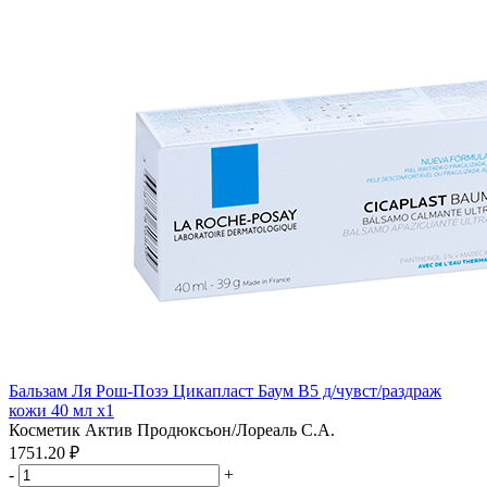
Бальзам Ля Рош-Позэ Цикапласт Баум В5 д/чувст/раздраж
кожи 40 мл x1
Косметик Актив Продюксьон/Лореаль С.А.
1751.20 ₽
-
+