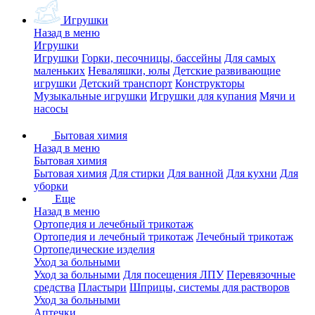
Игрушки
Назад в меню
Игрушки
Игрушки
Горки, песочницы, бассейны
Для самых
маленьких
Неваляшки, юлы
Детские развивающие
игрушки
Детский транспорт
Конструкторы
Музыкальные игрушки
Игрушки для купания
Мячи и
насосы
Бытовая химия
Назад в меню
Бытовая химия
Бытовая химия
Для стирки
Для ванной
Для кухни
Для
уборки
Еще
Назад в меню
Ортопедия и лечебный трикотаж
Ортопедия и лечебный трикотаж
Лечебный трикотаж
Ортопедические изделия
Уход за больными
Уход за больными
Для посещения ЛПУ
Перевязочные
средства
Пластыри
Шприцы, системы для растворов
Уход за больными
Аптечки