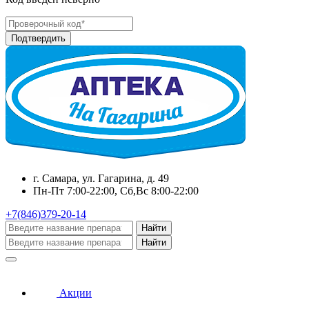
г. Самара, ул. Гагарина, д. 49
Пн-Пт 7:00-22:00, Сб,Вс 8:00-22:00
+7(846)379-20-14
Найти
Найти
Акции