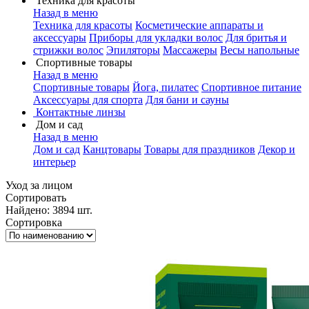
Техника для красоты
Назад в меню
Техника для красоты
Косметические аппараты и
аксессуары
Приборы для укладки волос
Для бритья и
стрижки волос
Эпиляторы
Массажеры
Весы напольные
Спортивные товары
Назад в меню
Спортивные товары
Йога, пилатес
Спортивное питание
Аксессуары для спорта
Для бани и сауны
Контактные линзы
Дом и сад
Назад в меню
Дом и сад
Канцтовары
Товары для праздников
Декор и
интерьер
Уход за лицом
Сортировать
Найдено: 3894 шт.
Сортировка