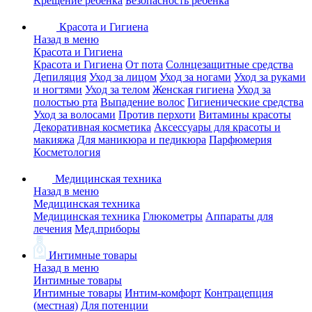
Крещение ребенка
Безопасность ребенка
Красота и Гигиена
Назад в меню
Красота и Гигиена
Красота и Гигиена
От пота
Солнцезащитные средства
Депиляция
Уход за лицом
Уход за ногами
Уход за руками
и ногтями
Уход за телом
Женская гигиена
Уход за
полостью рта
Выпадение волос
Гигиенические средства
Уход за волосами
Против перхоти
Витамины красоты
Декоративная косметика
Аксессуары для красоты и
макияжа
Для маникюра и педикюра
Парфюмерия
Косметология
Медицинская техника
Назад в меню
Медицинская техника
Медицинская техника
Глюкометры
Аппараты для
лечения
Мед.приборы
Интимные товары
Назад в меню
Интимные товары
Интимные товары
Интим-комфорт
Контрацепция
(местная)
Для потенции