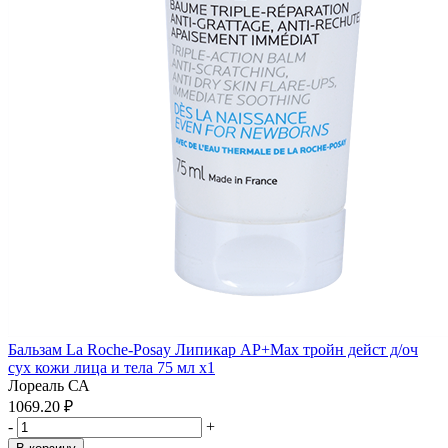
Бальзам La Roche-Posay Липикар АР+Max тройн дейст д/оч
сух кожи лица и тела 75 мл x1
Лореаль СА
1069.20 ₽
-
+