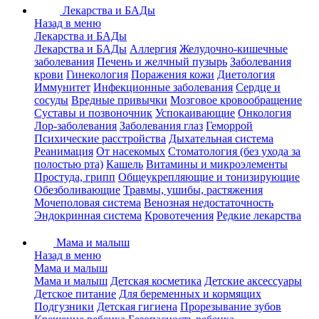
Лекарства и БАДы
Назад в меню
Лекарства и БАДы
Лекарства и БАДы
Аллергия
Желудочно-кишечные
заболевания
Печень и желчный пузырь
Заболевания
крови
Гинекология
Поражения кожи
Диетология
Иммунитет
Инфекционные заболевания
Сердце и
сосуды
Вредные привычки
Мозговое кровообращение
Суставы и позвоночник
Успокаивающие
Онкология
Лор-заболевания
Заболевания глаз
Геморрой
Психические расстройства
Дыхательная система
Реанимация
От насекомых
Стоматология (без ухода за
полостью рта)
Кашель
Витамины и микроэлементы
Простуда, грипп
Общеукрепляющие и тонизирующие
Обезболивающие
Травмы, ушибы, растяжения
Мочеполовая система
Венозная недостаточность
Эндокринная система
Кровотечения
Редкие лекарства
Мама и малыш
Назад в меню
Мама и малыш
Мама и малыш
Детская косметика
Детские аксессуары
Детское питание
Для беременных и кормящих
Подгузники
Детская гигиена
Прорезывание зубов