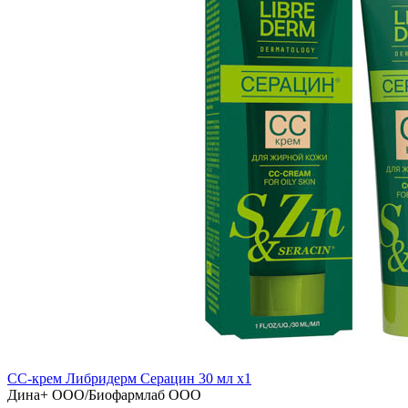
CC-крем Либридерм Серацин 30 мл x1
Дина+ ООО/Биофармлаб ООО