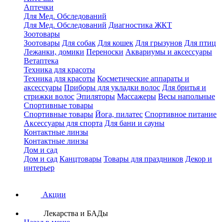
Аптечки
Для Мед. Обследований
Для Мед. Обследований
Диагностика ЖКТ
Зоотовары
Зоотовары
Для собак
Для кошек
Для грызунов
Для птиц
Лежанки, домики
Переноски
Аквариумы и аксессуары
Ветаптека
Техника для красоты
Техника для красоты
Косметические аппараты и
аксессуары
Приборы для укладки волос
Для бритья и
стрижки волос
Эпиляторы
Массажеры
Весы напольные
Спортивные товары
Спортивные товары
Йога, пилатес
Спортивное питание
Аксессуары для спорта
Для бани и сауны
Контактные линзы
Контактные линзы
Дом и сад
Дом и сад
Канцтовары
Товары для праздников
Декор и
интерьер
Акции
Лекарства и БАДы