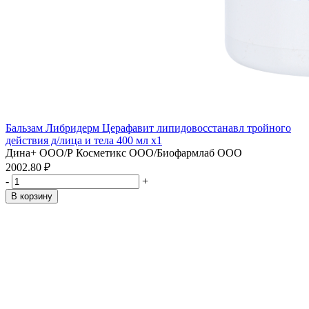
Бальзам Либридерм Церафавит липидовосстанавл тройного
действия д/лица и тела 400 мл x1
Дина+ ООО/Р Косметикс ООО/Биофармлаб ООО
2002.80 ₽
-
+
В корзину