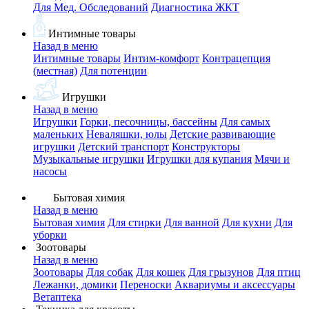
Для Мед. Обследований
Диагностика ЖКТ
Интимные товары
Назад в меню
Интимные товары
Интим-комфорт
Контрацепция
(местная)
Для потенции
Игрушки
Назад в меню
Игрушки
Горки, песочницы, бассейны
Для самых
маленьких
Неваляшки, юлы
Детские развивающие
игрушки
Детский транспорт
Конструкторы
Музыкальные игрушки
Игрушки для купания
Мячи и
насосы
Бытовая химия
Назад в меню
Бытовая химия
Для стирки
Для ванной
Для кухни
Для
уборки
Зоотовары
Назад в меню
Зоотовары
Для собак
Для кошек
Для грызунов
Для птиц
Лежанки, домики
Переноски
Аквариумы и аксессуары
Ветаптека