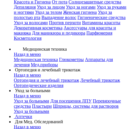
Красота и Гигиена
От пота
Солнцезащитные средства
Депиляция
Уход за лицом
Уход за ногами
Уход за руками
и ногтями
Уход за телом
Женская гигиена
Уход за
полостью рта
Выпадение волос
Гигиенические средства
Уход за волосами
Против перхоти
Витамины красоты
Декоративная косметика
Аксессуары для красоты и
макияжа
Для маникюра и педикюра
Парфюмерия
Косметология
Медицинская техника
Назад в меню
Медицинская техника
Глюкометры
Аппараты для
лечения
Мед.приборы
Ортопедия и лечебный трикотаж
Назад в меню
Ортопедия и лечебный трикотаж
Лечебный трикотаж
Ортопедические изделия
Уход за больными
Назад в меню
Уход за больными
Для посещения ЛПУ
Перевязочные
средства
Пластыри
Шприцы, системы для растворов
Уход за больными
Аптечки
Для Мед. Обследований
Назад в меню