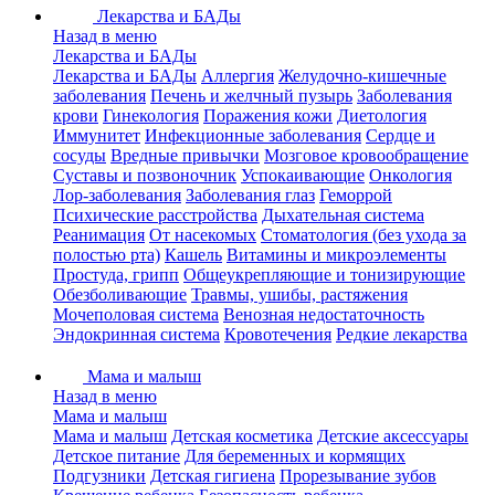
Лекарства и БАДы
Назад в меню
Лекарства и БАДы
Лекарства и БАДы
Аллергия
Желудочно-кишечные
заболевания
Печень и желчный пузырь
Заболевания
крови
Гинекология
Поражения кожи
Диетология
Иммунитет
Инфекционные заболевания
Сердце и
сосуды
Вредные привычки
Мозговое кровообращение
Суставы и позвоночник
Успокаивающие
Онкология
Лор-заболевания
Заболевания глаз
Геморрой
Психические расстройства
Дыхательная система
Реанимация
От насекомых
Стоматология (без ухода за
полостью рта)
Кашель
Витамины и микроэлементы
Простуда, грипп
Общеукрепляющие и тонизирующие
Обезболивающие
Травмы, ушибы, растяжения
Мочеполовая система
Венозная недостаточность
Эндокринная система
Кровотечения
Редкие лекарства
Мама и малыш
Назад в меню
Мама и малыш
Мама и малыш
Детская косметика
Детские аксессуары
Детское питание
Для беременных и кормящих
Подгузники
Детская гигиена
Прорезывание зубов