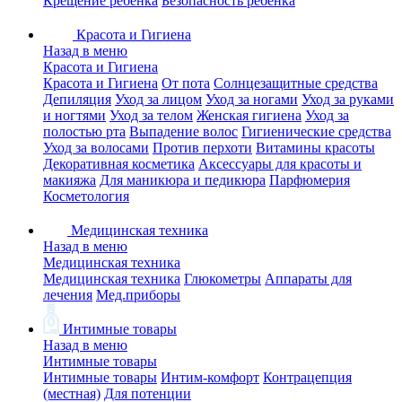
Крещение ребенка
Безопасность ребенка
Красота и Гигиена
Назад в меню
Красота и Гигиена
Красота и Гигиена
От пота
Солнцезащитные средства
Депиляция
Уход за лицом
Уход за ногами
Уход за руками
и ногтями
Уход за телом
Женская гигиена
Уход за
полостью рта
Выпадение волос
Гигиенические средства
Уход за волосами
Против перхоти
Витамины красоты
Декоративная косметика
Аксессуары для красоты и
макияжа
Для маникюра и педикюра
Парфюмерия
Косметология
Медицинская техника
Назад в меню
Медицинская техника
Медицинская техника
Глюкометры
Аппараты для
лечения
Мед.приборы
Интимные товары
Назад в меню
Интимные товары
Интимные товары
Интим-комфорт
Контрацепция
(местная)
Для потенции