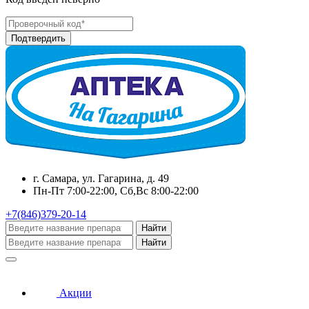
г. Самара, ул. Гагарина, д. 49
Пн-Пт 7:00-22:00, Сб,Вс 8:00-22:00
+7(846)379-20-14
Найти
Найти
Акции