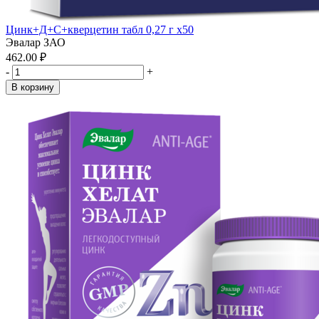
Цинк+Д+С+кверцетин табл 0,27 г x50
Эвалар ЗАО
462.00 ₽
-
+
В корзину