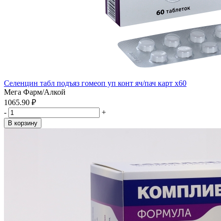
Селенцин табл подъяз гомеоп уп конт яч/пач карт x60
Мега Фарм/Алкой
1065.90 ₽
-
+
В корзину