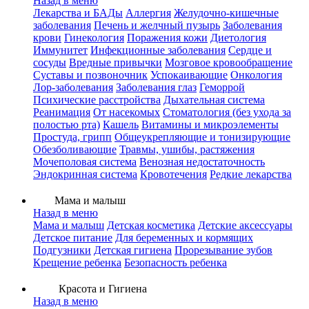
Назад в меню
Лекарства и БАДы
Аллергия
Желудочно-кишечные
заболевания
Печень и желчный пузырь
Заболевания
крови
Гинекология
Поражения кожи
Диетология
Иммунитет
Инфекционные заболевания
Сердце и
сосуды
Вредные привычки
Мозговое кровообращение
Суставы и позвоночник
Успокаивающие
Онкология
Лор-заболевания
Заболевания глаз
Геморрой
Психические расстройства
Дыхательная система
Реанимация
От насекомых
Стоматология (без ухода за
полостью рта)
Кашель
Витамины и микроэлементы
Простуда, грипп
Общеукрепляющие и тонизирующие
Обезболивающие
Травмы, ушибы, растяжения
Мочеполовая система
Венозная недостаточность
Эндокринная система
Кровотечения
Редкие лекарства
Мама и малыш
Назад в меню
Мама и малыш
Детская косметика
Детские аксессуары
Детское питание
Для беременных и кормящих
Подгузники
Детская гигиена
Прорезывание зубов
Крещение ребенка
Безопасность ребенка
Красота и Гигиена
Назад в меню