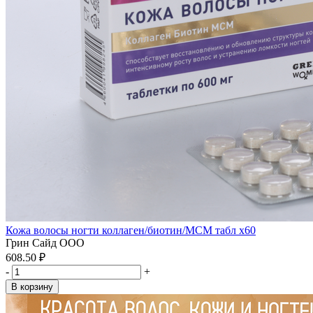
Кожа волосы ногти коллаген/биотин/MCM табл x60
Грин Сайд ООО
608.50 ₽
-
+
В корзину