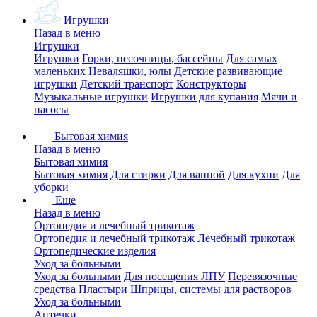
Игрушки
Назад в меню
Игрушки
Игрушки
Горки, песочницы, бассейны
Для самых
маленьких
Неваляшки, юлы
Детские развивающие
игрушки
Детский транспорт
Конструкторы
Музыкальные игрушки
Игрушки для купания
Мячи и
насосы
Бытовая химия
Назад в меню
Бытовая химия
Бытовая химия
Для стирки
Для ванной
Для кухни
Для
уборки
Еще
Назад в меню
Ортопедия и лечебный трикотаж
Ортопедия и лечебный трикотаж
Лечебный трикотаж
Ортопедические изделия
Уход за больными
Уход за больными
Для посещения ЛПУ
Перевязочные
средства
Пластыри
Шприцы, системы для растворов
Уход за больными
Аптечки