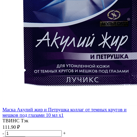
Маска Акулий жир и Петрушка коллаг от темных кругов и
мешков под глазами 10 мл x1
ТВИНС Тэк
111.90 ₽
-
+