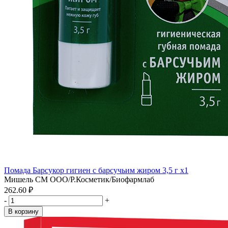
Помада Барсукор гигиен с барсучьим жиром 3,5 г x1
Мишель СМ ООО/Р.Косметик/Биофармлаб
262.60 ₽
-
+
В корзину