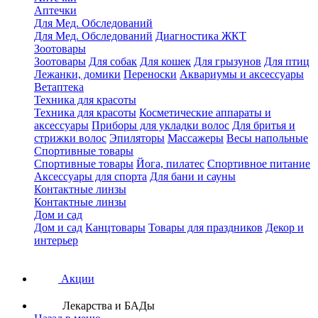
Аптечки
Для Мед. Обследований
Для Мед. Обследований
Диагностика ЖКТ
Зоотовары
Зоотовары
Для собак
Для кошек
Для грызунов
Для птиц
Лежанки, домики
Переноски
Аквариумы и аксессуары
Ветаптека
Техника для красоты
Техника для красоты
Косметические аппараты и
аксессуары
Приборы для укладки волос
Для бритья и
стрижки волос
Эпиляторы
Массажеры
Весы напольные
Спортивные товары
Спортивные товары
Йога, пилатес
Спортивное питание
Аксессуары для спорта
Для бани и сауны
Контактные линзы
Контактные линзы
Дом и сад
Дом и сад
Канцтовары
Товары для праздников
Декор и
интерьер
Акции
Лекарства и БАДы