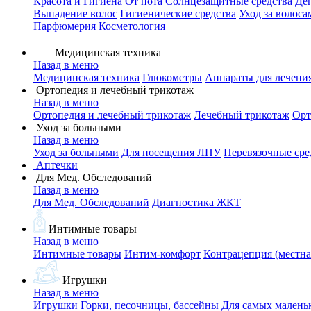
Красота и Гигиена
От пота
Солнцезащитные средства
Де
Выпадение волос
Гигиенические средства
Уход за волоса
Парфюмерия
Косметология
Медицинская техника
Назад в меню
Медицинская техника
Глюкометры
Аппараты для лечени
Ортопедия и лечебный трикотаж
Назад в меню
Ортопедия и лечебный трикотаж
Лечебный трикотаж
Орт
Уход за больными
Назад в меню
Уход за больными
Для посещения ЛПУ
Перевязочные сре
Аптечки
Для Мед. Обследований
Назад в меню
Для Мед. Обследований
Диагностика ЖКТ
Интимные товары
Назад в меню
Интимные товары
Интим-комфорт
Контрацепция (местна
Игрушки
Назад в меню
Игрушки
Горки, песочницы, бассейны
Для самых малень