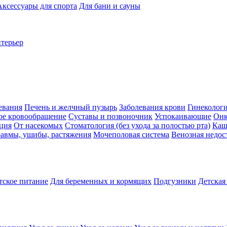
Аксессуары для спорта
Для бани и сауны
нтерьер
евания
Печень и желчный пузырь
Заболевания крови
Гинеколог
ое кровообращение
Суставы и позвоночник
Успокаивающие
Онк
ция
От насекомых
Стоматология (без ухода за полостью рта)
Каш
авмы, ушибы, растяжения
Мочеполовая система
Венозная недос
тское питание
Для беременных и кормящих
Подгузники
Детская