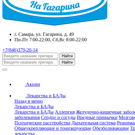
г. Самара, ул. Гагарина, д. 49
Пн-Пт 7:00-22:00, Сб,Вс 8:00-22:00
+7(846)379-20-14
Найти
Найти
Акции
Лекарства и БАДы
Назад в меню
Лекарства и БАДы
Лекарства и БАДы
Аллергия
Желудочно-кишечные забол
заболевания
Сердце и сосуды
Вредные привычки
Мозгов
Психические расстройства
Дыхательная система
Реанима
Общеукрепляющие и тонизирующие
Обезболивающие
Тр
лекарства