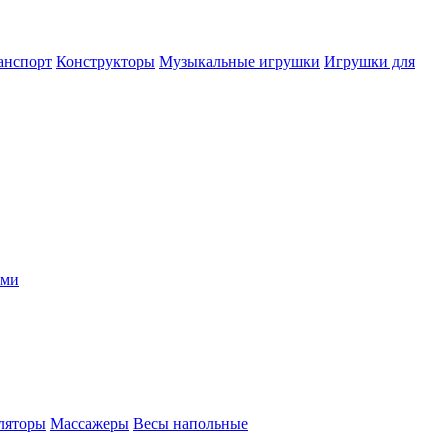
анспорт
Конструкторы
Музыкальные игрушки
Игрушки для
ыми
ляторы
Массажеры
Весы напольные