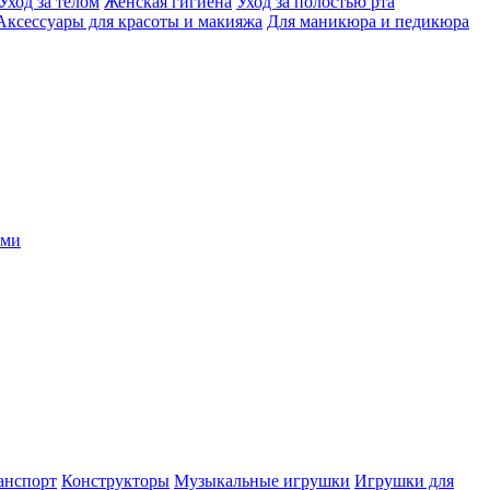
Уход за телом
Женская гигиена
Уход за полостью рта
Аксессуары для красоты и макияжа
Для маникюра и педикюра
ыми
анспорт
Конструкторы
Музыкальные игрушки
Игрушки для