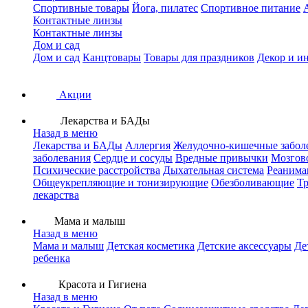
Спортивные товары
Йога, пилатес
Спортивное питание
Контактные линзы
Контактные линзы
Дом и сад
Дом и сад
Канцтовары
Товары для праздников
Декор и и
Акции
Лекарства и БАДы
Назад в меню
Лекарства и БАДы
Аллергия
Желудочно-кишечные забол
заболевания
Сердце и сосуды
Вредные привычки
Мозгов
Психические расстройства
Дыхательная система
Реанима
Общеукрепляющие и тонизирующие
Обезболивающие
Тр
лекарства
Мама и малыш
Назад в меню
Мама и малыш
Детская косметика
Детские аксессуары
Де
ребенка
Красота и Гигиена
Назад в меню