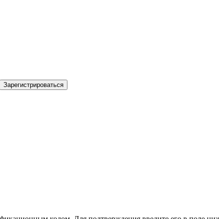
Зарегистрироваться
фикационным кодом. Для подтверждения введите его в поле ниж