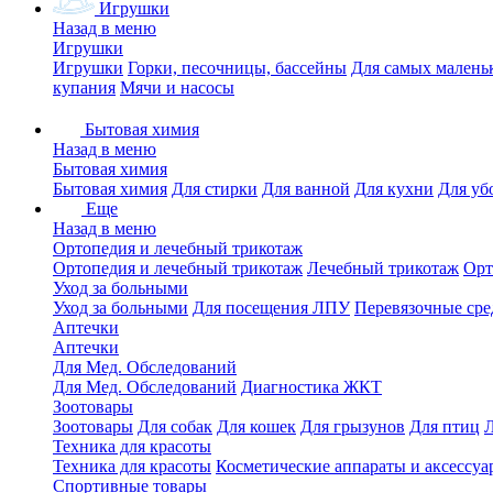
Игрушки
Назад в меню
Игрушки
Игрушки
Горки, песочницы, бассейны
Для самых малень
купания
Мячи и насосы
Бытовая химия
Назад в меню
Бытовая химия
Бытовая химия
Для стирки
Для ванной
Для кухни
Для уб
Еще
Назад в меню
Ортопедия и лечебный трикотаж
Ортопедия и лечебный трикотаж
Лечебный трикотаж
Орт
Уход за больными
Уход за больными
Для посещения ЛПУ
Перевязочные сре
Аптечки
Аптечки
Для Мед. Обследований
Для Мед. Обследований
Диагностика ЖКТ
Зоотовары
Зоотовары
Для собак
Для кошек
Для грызунов
Для птиц
Техника для красоты
Техника для красоты
Косметические аппараты и аксессуа
Спортивные товары