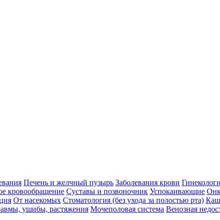
евания
Печень и желчный пузырь
Заболевания крови
Гинеколог
ое кровообращение
Суставы и позвоночник
Успокаивающие
Онк
ция
От насекомых
Стоматология (без ухода за полостью рта)
Каш
авмы, ушибы, растяжения
Мочеполовая система
Венозная недос