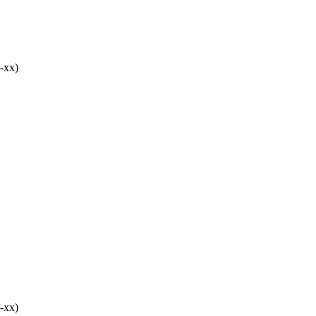
-хх)
-хх)