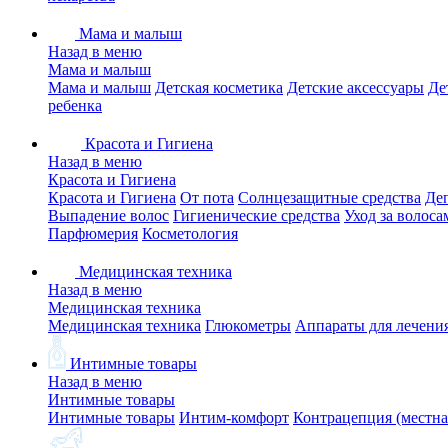
Мама и малыш
Назад в меню
Мама и малыш
Мама и малыш
Детская косметика
Детские аксессуары
Де
ребенка
Красота и Гигиена
Назад в меню
Красота и Гигиена
Красота и Гигиена
От пота
Солнцезащитные средства
Де
Выпадение волос
Гигиенические средства
Уход за волоса
Парфюмерия
Косметология
Медицинская техника
Назад в меню
Медицинская техника
Медицинская техника
Глюкометры
Аппараты для лечени
Интимные товары
Назад в меню
Интимные товары
Интимные товары
Интим-комфорт
Контрацепция (местна