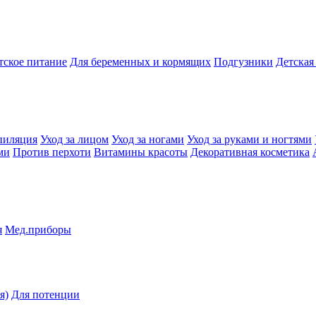
тское питание
Для беременных и кормящих
Подгузники
Детская
пиляция
Уход за лицом
Уход за ногами
Уход за руками и ногтями
ми
Против перхоти
Витамины красоты
Декоративная косметика
я
Мед.приборы
я)
Для потенции