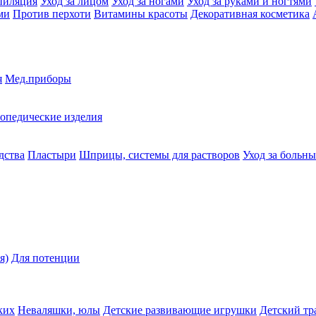
пиляция
Уход за лицом
Уход за ногами
Уход за руками и ногтями
ми
Против перхоти
Витамины красоты
Декоративная косметика
я
Мед.приборы
опедические изделия
дства
Пластыри
Шприцы, системы для растворов
Уход за больн
я)
Для потенции
ких
Неваляшки, юлы
Детские развивающие игрушки
Детский тр