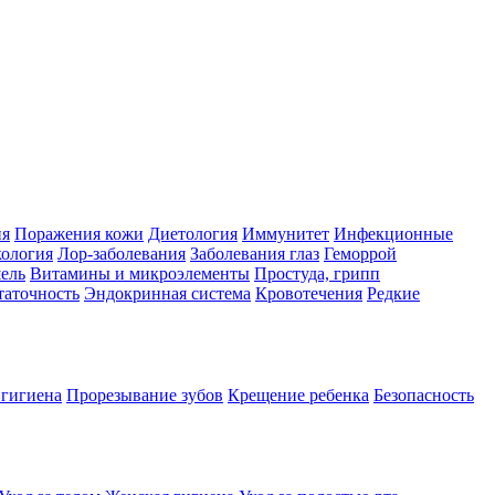
ия
Поражения кожи
Диетология
Иммунитет
Инфекционные
ология
Лор-заболевания
Заболевания глаз
Геморрой
ель
Витамины и микроэлементы
Простуда, грипп
таточность
Эндокринная система
Кровотечения
Редкие
 гигиена
Прорезывание зубов
Крещение ребенка
Безопасность