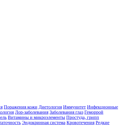
ия
Поражения кожи
Диетология
Иммунитет
Инфекционные
ология
Лор-заболевания
Заболевания глаз
Геморрой
ель
Витамины и микроэлементы
Простуда, грипп
таточность
Эндокринная система
Кровотечения
Редкие