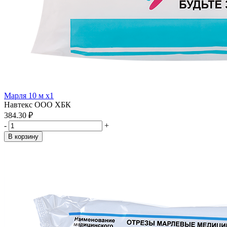
Марля 10 м x1
Навтекс ООО ХБК
384.30 ₽
-
+
В корзину