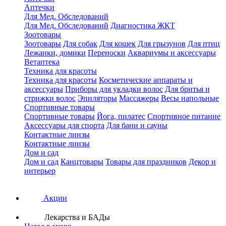
Аптечки
Для Мед. Обследований
Для Мед. Обследований
Диагностика ЖКТ
Зоотовары
Зоотовары
Для собак
Для кошек
Для грызунов
Для птиц
Лежанки, домики
Переноски
Аквариумы и аксессуары
Ветаптека
Техника для красоты
Техника для красоты
Косметические аппараты и
аксессуары
Приборы для укладки волос
Для бритья и
стрижки волос
Эпиляторы
Массажеры
Весы напольные
Спортивные товары
Спортивные товары
Йога, пилатес
Спортивное питание
Аксессуары для спорта
Для бани и сауны
Контактные линзы
Контактные линзы
Дом и сад
Дом и сад
Канцтовары
Товары для праздников
Декор и
интерьер
Акции
Лекарства и БАДы