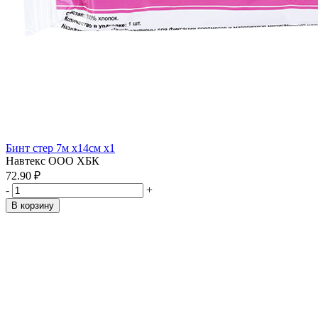
Бинт стер 7м х14см x1
Навтекс ООО ХБК
72.90 ₽
-
+
В корзину