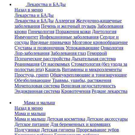
Лекарства и БАДы
Назад в меню
Лекарства и БАДы
Лекарства и БАДы
Аллергия
Желудочно-кишечные
заболевания
Печень и желчный пузырь
Заболевания
крови
Гинекология
Поражения кожи
Диетология
Иммунитет
Инфекционные заболевания
Сердце и
сосуды
Вредные привычки
Мозговое кровообращение
Суставы и позвоночник
Успокаивающие
Онкология
Лор-заболевания
Заболевания глаз
Геморрой
Психические расстройства
Дыхательная система
Реанимация
От насекомых
Стоматология (без ухода за
полостью рта)
Кашель
Витамины и микроэлементы
Простуда, грипп
Общеукрепляющие и тонизирующие
Обезболивающие
Травмы, ушибы, растяжения
Мочеполовая система
Венозная недостаточность
Эндокринная система
Кровотечения
Редкие лекарства
Мама и малыш
Назад в меню
Мама и малыш
Мама и малыш
Детская косметика
Детские аксессуары
Детское питание
Для беременных и кормящих
Подгузники
Детская гигиена
Прорезывание зубов