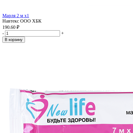
Марля 2 м x1
Навтекс ООО ХБК
190.60 ₽
-
+
В корзину