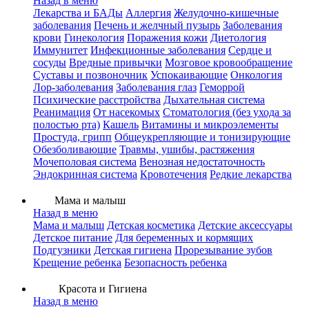
Назад в меню
Лекарства и БАДы
Аллергия
Желудочно-кишечные
заболевания
Печень и желчный пузырь
Заболевания
крови
Гинекология
Поражения кожи
Диетология
Иммунитет
Инфекционные заболевания
Сердце и
сосуды
Вредные привычки
Мозговое кровообращение
Суставы и позвоночник
Успокаивающие
Онкология
Лор-заболевания
Заболевания глаз
Геморрой
Психические расстройства
Дыхательная система
Реанимация
От насекомых
Стоматология (без ухода за
полостью рта)
Кашель
Витамины и микроэлементы
Простуда, грипп
Общеукрепляющие и тонизирующие
Обезболивающие
Травмы, ушибы, растяжения
Мочеполовая система
Венозная недостаточность
Эндокринная система
Кровотечения
Редкие лекарства
Мама и малыш
Назад в меню
Мама и малыш
Детская косметика
Детские аксессуары
Детское питание
Для беременных и кормящих
Подгузники
Детская гигиена
Прорезывание зубов
Крещение ребенка
Безопасность ребенка
Красота и Гигиена
Назад в меню