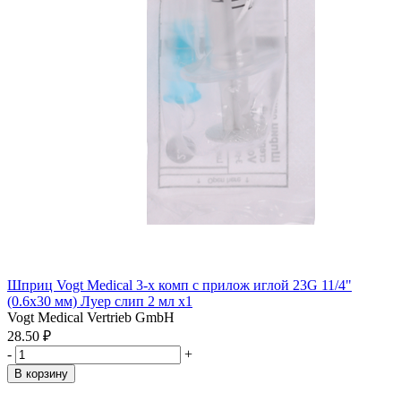
Шприц Vogt Medical 3-х комп с прилож иглой 23G 11/4"
(0.6х30 мм) Луер слип 2 мл x1
Vogt Medical Vertrieb GmbH
28.50 ₽
-
+
В корзину