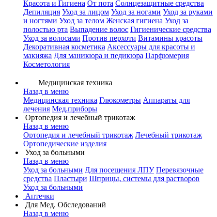
Красота и Гигиена
От пота
Солнцезащитные средства
Депиляция
Уход за лицом
Уход за ногами
Уход за руками
и ногтями
Уход за телом
Женская гигиена
Уход за
полостью рта
Выпадение волос
Гигиенические средства
Уход за волосами
Против перхоти
Витамины красоты
Декоративная косметика
Аксессуары для красоты и
макияжа
Для маникюра и педикюра
Парфюмерия
Косметология
Медицинская техника
Назад в меню
Медицинская техника
Глюкометры
Аппараты для
лечения
Мед.приборы
Ортопедия и лечебный трикотаж
Назад в меню
Ортопедия и лечебный трикотаж
Лечебный трикотаж
Ортопедические изделия
Уход за больными
Назад в меню
Уход за больными
Для посещения ЛПУ
Перевязочные
средства
Пластыри
Шприцы, системы для растворов
Уход за больными
Аптечки
Для Мед. Обследований
Назад в меню