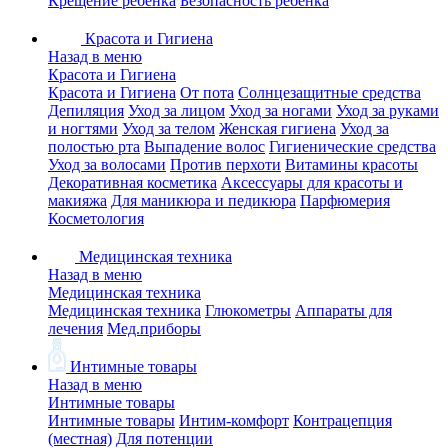
Крещение ребенка
Безопасность ребенка
Красота и Гигиена
Назад в меню
Красота и Гигиена
Красота и Гигиена
От пота
Солнцезащитные средства
Депиляция
Уход за лицом
Уход за ногами
Уход за руками
и ногтями
Уход за телом
Женская гигиена
Уход за
полостью рта
Выпадение волос
Гигиенические средства
Уход за волосами
Против перхоти
Витамины красоты
Декоративная косметика
Аксессуары для красоты и
макияжа
Для маникюра и педикюра
Парфюмерия
Косметология
Медицинская техника
Назад в меню
Медицинская техника
Медицинская техника
Глюкометры
Аппараты для
лечения
Мед.приборы
Интимные товары
Назад в меню
Интимные товары
Интимные товары
Интим-комфорт
Контрацепция
(местная)
Для потенции