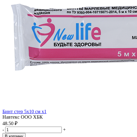
Бинт стер 5х10 см x1
Навтекс ООО ХБК
48.50 ₽
-
+
В корзину