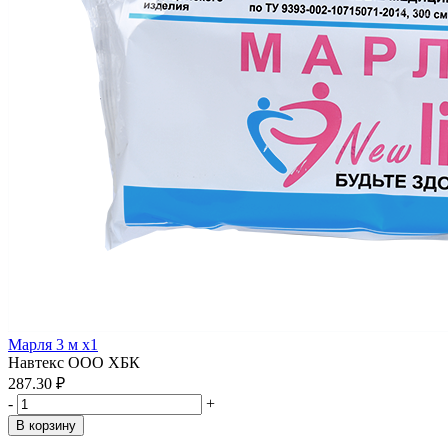
Марля 3 м x1
Навтекс ООО ХБК
287.30 ₽
-
+
В корзину