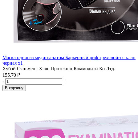
Маска однораз медиц анатом Барьерный риф трехслойн с клап
черная x1
Хубэй Сяньменг Хэлс Протекшн Коммодити Ко Лтд.
155.70 ₽
-
+
В корзину