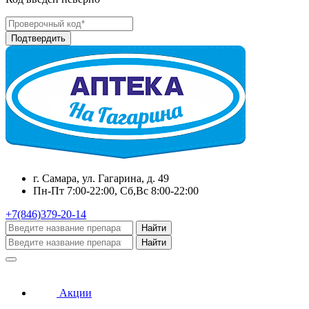
г. Самара, ул. Гагарина, д. 49
Пн-Пт 7:00-22:00, Сб,Вс 8:00-22:00
+7(846)379-20-14
Найти
Найти
Акции