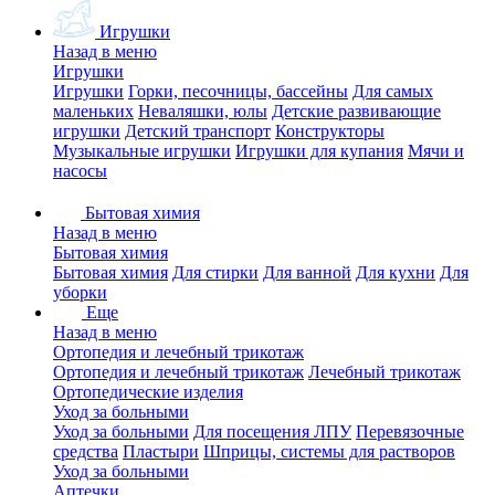
Игрушки
Назад в меню
Игрушки
Игрушки
Горки, песочницы, бассейны
Для самых
маленьких
Неваляшки, юлы
Детские развивающие
игрушки
Детский транспорт
Конструкторы
Музыкальные игрушки
Игрушки для купания
Мячи и
насосы
Бытовая химия
Назад в меню
Бытовая химия
Бытовая химия
Для стирки
Для ванной
Для кухни
Для
уборки
Еще
Назад в меню
Ортопедия и лечебный трикотаж
Ортопедия и лечебный трикотаж
Лечебный трикотаж
Ортопедические изделия
Уход за больными
Уход за больными
Для посещения ЛПУ
Перевязочные
средства
Пластыри
Шприцы, системы для растворов
Уход за больными
Аптечки