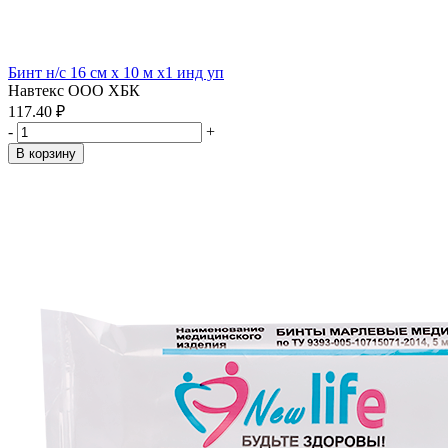
Бинт н/с 16 см х 10 м x1 инд уп
Навтекс ООО ХБК
117.40 ₽
-
+
В корзину