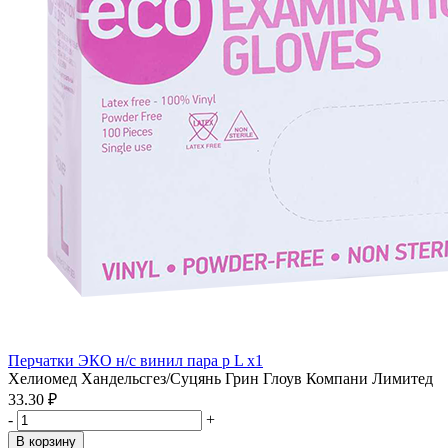
Перчатки ЭКО н/с винил пара р L x1
Хелиомед Хандельсгез/Суцянь Грин Глоув Компани Лимитед
33.30 ₽
-
+
В корзину