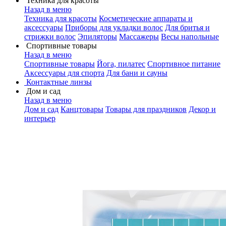
Техника для красоты
Назад в меню
Техника для красоты
Косметические аппараты и
аксессуары
Приборы для укладки волос
Для бритья и
стрижки волос
Эпиляторы
Массажеры
Весы напольные
Спортивные товары
Назад в меню
Спортивные товары
Йога, пилатес
Спортивное питание
Аксессуары для спорта
Для бани и сауны
Контактные линзы
Дом и сад
Назад в меню
Дом и сад
Канцтовары
Товары для праздников
Декор и
интерьер