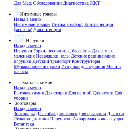
Для Мед. Обследований
Диагностика ЖКТ
Интимные товары
Назад в меню
Интимные товары
Интим-комфорт
Контрацепция
(местная)
Для потенции
Игрушки
Назад в меню
Игрушки
Горки, песочницы, бассейны
Для самых
маленьких
Неваляшки, юлы
Детские развивающие
игрушки
Детский транспорт
Конструкторы
Музыкальные игрушки
Игрушки для купания
Мячи и
насосы
Бытовая химия
Назад в меню
Бытовая химия
Для стирки
Для ванной
Для кухни
Для
уборки
Зоотовары
Назад в меню
Зоотовары
Для собак
Для кошек
Для грызунов
Для птиц
Лежанки, домики
Переноски
Аквариумы и аксессуары
Ветаптека