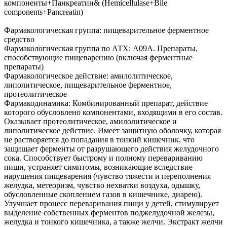
компоненты+Панкреатин& (Hemicellulase+Bile
components+Pancreatin)
Фармакологическая группа: пищеварительное ферментное
средство
Фармакологическая группа по АТХ: A09A. Препараты,
способствующие пищеварению (включая ферментные
препараты)
Фармакологическое действие: амилолитическое,
липолитическое, пищеварительное ферментное,
протеолитическое
Фармакодинамика: Комбинированный препарат, действие
которого обусловлено компонентами, входящими в его состав.
Оказывает протеолитическое, амилолитическое и
липолитическое действие. Имеет защитную оболочку, которая
не растворяется до попадания в тонкий кишечник, что
защищает ферменты от разрушающего действия желудочного
сока. Способствует быстрому и полному перевариванию
пищи, устраняет симптомы, возникающие вследствие
нарушения пищеварения (чувство тяжести и переполнения
желудка, метеоризм, чувство нехватки воздуха, одышку,
обусловленные скоплением газов в кишечнике, диарею).
Улучшает процесс переваривания пищи у детей, стимулирует
выделение собственных ферментов поджелудочной железы,
желудка и тонкого кишечника, а также желчи. Экстракт желчи