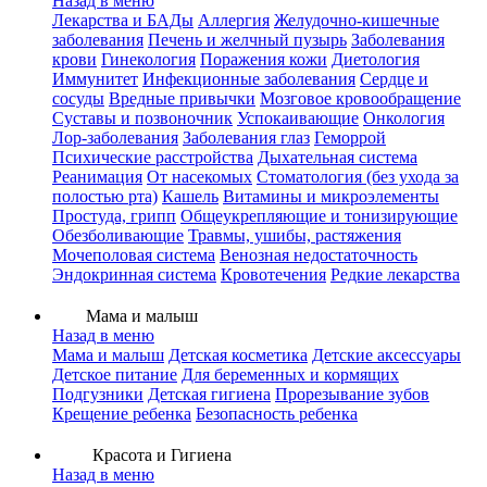
Назад в меню
Лекарства и БАДы
Аллергия
Желудочно-кишечные
заболевания
Печень и желчный пузырь
Заболевания
крови
Гинекология
Поражения кожи
Диетология
Иммунитет
Инфекционные заболевания
Сердце и
сосуды
Вредные привычки
Мозговое кровообращение
Суставы и позвоночник
Успокаивающие
Онкология
Лор-заболевания
Заболевания глаз
Геморрой
Психические расстройства
Дыхательная система
Реанимация
От насекомых
Стоматология (без ухода за
полостью рта)
Кашель
Витамины и микроэлементы
Простуда, грипп
Общеукрепляющие и тонизирующие
Обезболивающие
Травмы, ушибы, растяжения
Мочеполовая система
Венозная недостаточность
Эндокринная система
Кровотечения
Редкие лекарства
Мама и малыш
Назад в меню
Мама и малыш
Детская косметика
Детские аксессуары
Детское питание
Для беременных и кормящих
Подгузники
Детская гигиена
Прорезывание зубов
Крещение ребенка
Безопасность ребенка
Красота и Гигиена
Назад в меню