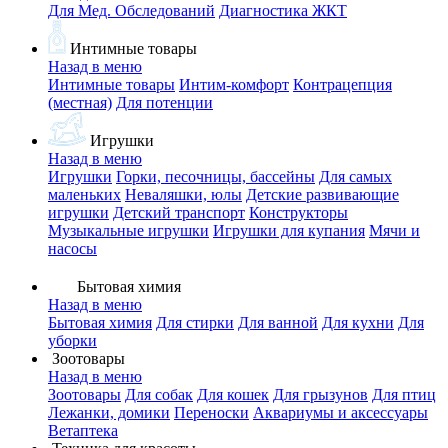
Для Мед. Обследований
Диагностика ЖКТ
Интимные товары
Назад в меню
Интимные товары
Интим-комфорт
Контрацепция
(местная)
Для потенции
Игрушки
Назад в меню
Игрушки
Горки, песочницы, бассейны
Для самых
маленьких
Неваляшки, юлы
Детские развивающие
игрушки
Детский транспорт
Конструкторы
Музыкальные игрушки
Игрушки для купания
Мячи и
насосы
Бытовая химия
Назад в меню
Бытовая химия
Для стирки
Для ванной
Для кухни
Для
уборки
Зоотовары
Назад в меню
Зоотовары
Для собак
Для кошек
Для грызунов
Для птиц
Лежанки, домики
Переноски
Аквариумы и аксессуары
Ветаптека