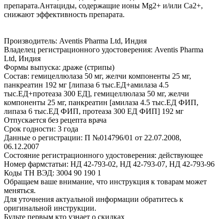
препарата.Антациды, содержащие ионы Mg2+ и/или Ca2+,
снижают эффективность препарата.
Производитель: Aventis Pharma Ltd, Индия
Владелец регистрационного удостоверения: Aventis Pharma
Ltd, Индия
Формы выпуска: драже (стрипы)
Состав: гемицеллюлаза 50 мг, желчи компоненты 25 мг,
панкреатин 192 мг [липаза 6 тыс.ЕД+амилаза 4.5
тыс.ЕД+протеаза 300 ЕД], гемицеллюлаза 50 мг, желчи
компоненты 25 мг, панкреатин [амилаза 4.5 тыс.ЕД ФИП,
липаза 6 тыс.ЕД ФИП, протеаза 300 ЕД ФИП] 192 мг
Отпускается без рецепта врача
Срок годности: 3 года
Данные о регистрации: П №014796/01 от 22.07.2008,
06.12.2007
Состояние регистрационного удостоверения: действующее
Номер фармстатьи: НД 42-793-02, НД 42-793-07, НД 42-793-96
Коды ТН ВЭД: 3004 90 190 1
Обращаем ваше внимание, что инструкция к товарам может
меняться.
Для уточнения актуальной информации обратитесь к
оригинальной инструкции.
Будьте первым кто узнает о скидках