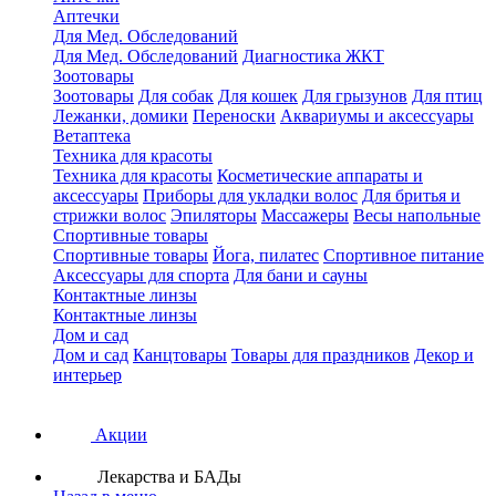
Аптечки
Для Мед. Обследований
Для Мед. Обследований
Диагностика ЖКТ
Зоотовары
Зоотовары
Для собак
Для кошек
Для грызунов
Для птиц
Лежанки, домики
Переноски
Аквариумы и аксессуары
Ветаптека
Техника для красоты
Техника для красоты
Косметические аппараты и
аксессуары
Приборы для укладки волос
Для бритья и
стрижки волос
Эпиляторы
Массажеры
Весы напольные
Спортивные товары
Спортивные товары
Йога, пилатес
Спортивное питание
Аксессуары для спорта
Для бани и сауны
Контактные линзы
Контактные линзы
Дом и сад
Дом и сад
Канцтовары
Товары для праздников
Декор и
интерьер
Акции
Лекарства и БАДы