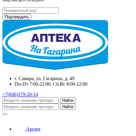
г. Самара, ул. Гагарина, д. 49
Пн-Пт 7:00-22:00, Сб,Вс 8:00-22:00
+7(846)379-20-14
Найти
Найти
Акции