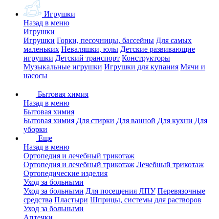
Игрушки
Назад в меню
Игрушки
Игрушки
Горки, песочницы, бассейны
Для самых
маленьких
Неваляшки, юлы
Детские развивающие
игрушки
Детский транспорт
Конструкторы
Музыкальные игрушки
Игрушки для купания
Мячи и
насосы
Бытовая химия
Назад в меню
Бытовая химия
Бытовая химия
Для стирки
Для ванной
Для кухни
Для
уборки
Еще
Назад в меню
Ортопедия и лечебный трикотаж
Ортопедия и лечебный трикотаж
Лечебный трикотаж
Ортопедические изделия
Уход за больными
Уход за больными
Для посещения ЛПУ
Перевязочные
средства
Пластыри
Шприцы, системы для растворов
Уход за больными
Аптечки