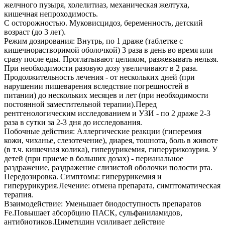
желчного пузыря, холелитиаз, механическая желтуха,
кишечная непроходимость.
С осторожностью. Муковисцидоз, беременность, детский
возраст (до 3 лет).
Режим дозирования: Внутрь, по 1 драже (таблетке с
кишечнорастворимой оболочкой) 3 раза в день во время или
сразу после еды. Проглатывают целиком, разжевывать нельзя.
При необходимости разовую дозу увеличивают в 2 раза.
Продолжительность лечения - от нескольких дней (при
нарушении пищеварения вследствие погрешностей в
питании) до нескольких месяцев и лет (при необходимости
постоянной заместительной терапии).Перед
рентгенологическим исследованием и УЗИ - по 2 драже 2-3
раза в сутки за 2-3 дня до исследования.
Побочные действия: Аллергические реакции (гиперемия
кожи, чиханье, слезотечение), диарея, тошнота, боль в животе
(в т.ч. кишечная колика), гиперурикемия, гиперурикозурия. У
детей (при приеме в больших дозах) - перианальное
раздражение, раздражение слизистой оболочки полости рта.
Передозировка. Симптомы: гиперурикемия и
гиперурикурия.Лечение: отмена препарата, симптоматическая
терапия.
Взаимодействие: Уменьшает биодоступность препаратов
Fe.Повышает абсорбцию ПАСК, сульфаниламидов,
антибиотиков.Циметидин усиливает действие