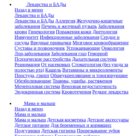
Лекарства и БАДы
Назад в меню
Лекарства и БАДы
Лекарства и БАДы
Аллергия
Желудочно-кишечные
заболевания
Печень и желчный пузырь
Заболевания
крови
Гинекология
Поражения кожи
Диетология
Иммунитет
Инфекционные заболевания
Сердце и
сосуды
Вредные привычки
Мозговое кровообращение
Суставы и позвоночник
Успокаивающие
Онкология
Лор-заболевания
Заболевания глаз
Геморрой
Психические расстройства
Дыхательная система
Реанимация
От насекомых
Стоматология (без ухода за
полостью рта)
Кашель
Витамины и микроэлементы
Простуда, грипп
Общеукрепляющие и тонизирующие
Обезболивающие
Травмы, ушибы, растяжения
Мочеполовая система
Венозная недостаточность
Эндокринная система
Кровотечения
Редкие лекарства
Мама и малыш
Назад в меню
Мама и малыш
Мама и малыш
Детская косметика
Детские аксессуары
Детское питание
Для беременных и кормящих
Подгузники
Детская гигиена
Прорезывание зубов