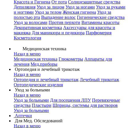
Красота и Гигиена
От пота
Солнцезащитные средства
Депиляция
Уход за лицом
Уход за ногами
Уход за руками
и ногтями
Уход за телом
Женская гигиена
Уход за
полостью рта
Выпадение волос
Гигиенические средства
Уход за волосами
Против перхоти
Витамины красоты
Декоративная косметика
Аксессуары для красоты и
макияжа
Для маникюра и педикюра
Парфюмерия
Косметология
Медицинская техника
Назад в меню
Медицинская техника
Глюкометры
Аппараты для
лечения
Мед.приборы
Ортопедия и лечебный трикотаж
Назад в меню
Ортопедия и лечебный трикотаж
Лечебный трикотаж
Ортопедические изделия
Уход за больными
Назад в меню
Уход за больными
Для посещения ЛПУ
Перевязочные
средства
Пластыри
Шприцы, системы для растворов
Уход за больными
Аптечки
Для Мед. Обследований
Назад в меню