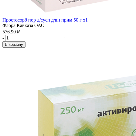
Простосорб пор д/сусп д/вн прим 50 г x1
Флора Кавказа ОАО
576.90 ₽
-
+
В корзину