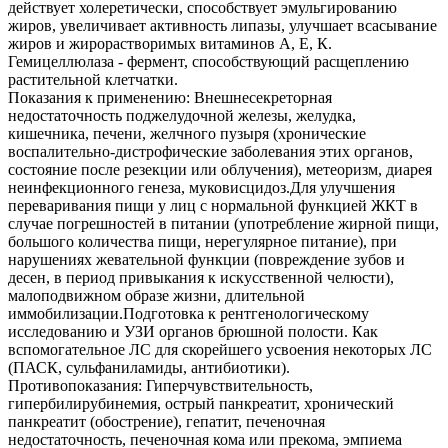
действует холеретически, способствует эмульгированию
жиров, увеличивает активность липазы, улучшает всасывание
жиров и жирорастворимых витаминов А, Е, К.
Гемицеллюлаза - фермент, способствующий расщеплению
растительной клетчатки.
Показания к применению: Внешнесекреторная
недостаточность поджелудочной железы, желудка,
кишечника, печени, желчного пузыря (хронические
воспалительно-дистрофические заболевания этих органов,
состояние после резекции или облучения), метеоризм, диарея
неинфекционного генеза, муковисцидоз.Для улучшения
переваривания пищи у лиц с нормальной функцией ЖКТ в
случае погрешностей в питании (употребление жирной пищи,
большого количества пищи, нерегулярное питание), при
нарушениях жевательной функции (повреждение зубов и
десен, в период привыкания к искусственной челюсти),
малоподвижном образе жизни, длительной
иммобилизации.Подготовка к рентгенологическому
исследованию и УЗИ органов брюшной полости. Как
вспомогательное ЛС для скорейшего усвоения некоторых ЛС
(ПАСК, сульфаниламиды, антибиотики).
Противопоказания: Гиперчувствительность,
гипербилирубинемия, острый панкреатит, хронический
панкреатит (обострение), гепатит, печеночная
недостаточность, печеночная кома или прекома, эмпиема