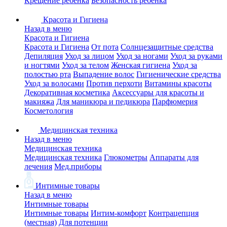
Крещение ребенка
Безопасность ребенка
Красота и Гигиена
Назад в меню
Красота и Гигиена
Красота и Гигиена
От пота
Солнцезащитные средства
Депиляция
Уход за лицом
Уход за ногами
Уход за руками
и ногтями
Уход за телом
Женская гигиена
Уход за
полостью рта
Выпадение волос
Гигиенические средства
Уход за волосами
Против перхоти
Витамины красоты
Декоративная косметика
Аксессуары для красоты и
макияжа
Для маникюра и педикюра
Парфюмерия
Косметология
Медицинская техника
Назад в меню
Медицинская техника
Медицинская техника
Глюкометры
Аппараты для
лечения
Мед.приборы
Интимные товары
Назад в меню
Интимные товары
Интимные товары
Интим-комфорт
Контрацепция
(местная)
Для потенции