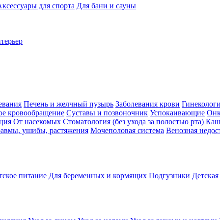
Аксессуары для спорта
Для бани и сауны
нтерьер
евания
Печень и желчный пузырь
Заболевания крови
Гинеколог
ое кровообращение
Суставы и позвоночник
Успокаивающие
Онк
ция
От насекомых
Стоматология (без ухода за полостью рта)
Каш
авмы, ушибы, растяжения
Мочеполовая система
Венозная недос
тское питание
Для беременных и кормящих
Подгузники
Детская