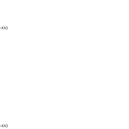
-хх)
-хх)