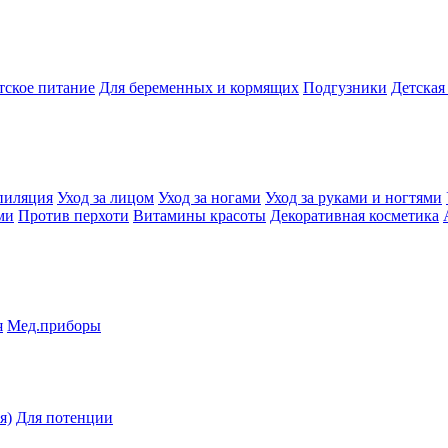
тское питание
Для беременных и кормящих
Подгузники
Детская
пиляция
Уход за лицом
Уход за ногами
Уход за руками и ногтями
ми
Против перхоти
Витамины красоты
Декоративная косметика
я
Мед.приборы
я)
Для потенции