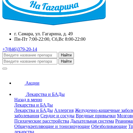
г. Самара, ул. Гагарина, д. 49
Пн-Пт 7:00-22:00, Сб,Вс 8:00-22:00
+7(846)379-20-14
Найти
Найти
Акции
Лекарства и БАДы
Назад в меню
Лекарства и БАДы
Лекарства и БАДы
Аллергия
Желудочно-кишечные забол
заболевания
Сердце и сосуды
Вредные привычки
Мозгов
Психические расстройства
Дыхательная система
Реанима
Общеукрепляющие и тонизирующие
Обезболивающие
Тр
лекарства