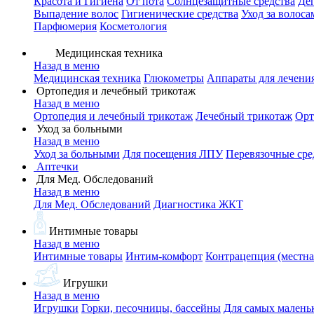
Красота и Гигиена
От пота
Солнцезащитные средства
Де
Выпадение волос
Гигиенические средства
Уход за волоса
Парфюмерия
Косметология
Медицинская техника
Назад в меню
Медицинская техника
Глюкометры
Аппараты для лечени
Ортопедия и лечебный трикотаж
Назад в меню
Ортопедия и лечебный трикотаж
Лечебный трикотаж
Орт
Уход за больными
Назад в меню
Уход за больными
Для посещения ЛПУ
Перевязочные сре
Аптечки
Для Мед. Обследований
Назад в меню
Для Мед. Обследований
Диагностика ЖКТ
Интимные товары
Назад в меню
Интимные товары
Интим-комфорт
Контрацепция (местна
Игрушки
Назад в меню
Игрушки
Горки, песочницы, бассейны
Для самых малень