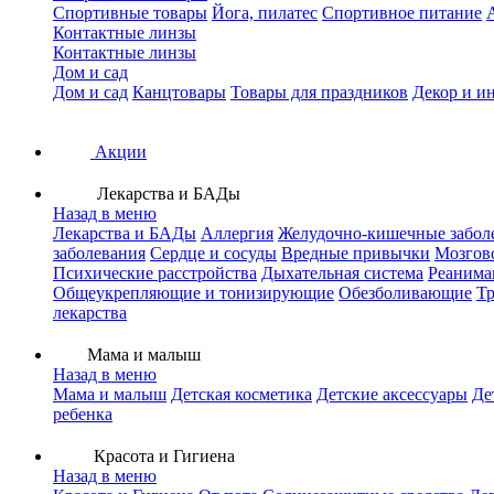
Спортивные товары
Йога, пилатес
Спортивное питание
Контактные линзы
Контактные линзы
Дом и сад
Дом и сад
Канцтовары
Товары для праздников
Декор и и
Акции
Лекарства и БАДы
Назад в меню
Лекарства и БАДы
Аллергия
Желудочно-кишечные забол
заболевания
Сердце и сосуды
Вредные привычки
Мозгов
Психические расстройства
Дыхательная система
Реанима
Общеукрепляющие и тонизирующие
Обезболивающие
Тр
лекарства
Мама и малыш
Назад в меню
Мама и малыш
Детская косметика
Детские аксессуары
Де
ребенка
Красота и Гигиена
Назад в меню