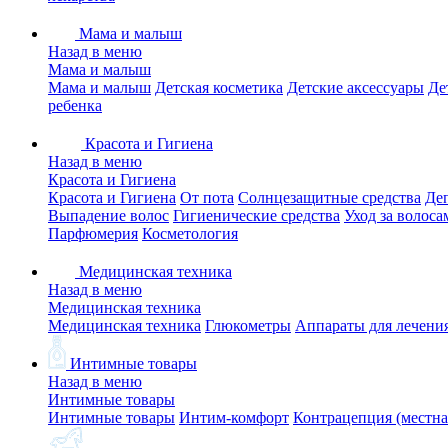
Мама и малыш
Назад в меню
Мама и малыш
Мама и малыш
Детская косметика
Детские аксессуары
Де
ребенка
Красота и Гигиена
Назад в меню
Красота и Гигиена
Красота и Гигиена
От пота
Солнцезащитные средства
Де
Выпадение волос
Гигиенические средства
Уход за волоса
Парфюмерия
Косметология
Медицинская техника
Назад в меню
Медицинская техника
Медицинская техника
Глюкометры
Аппараты для лечени
Интимные товары
Назад в меню
Интимные товары
Интимные товары
Интим-комфорт
Контрацепция (местна