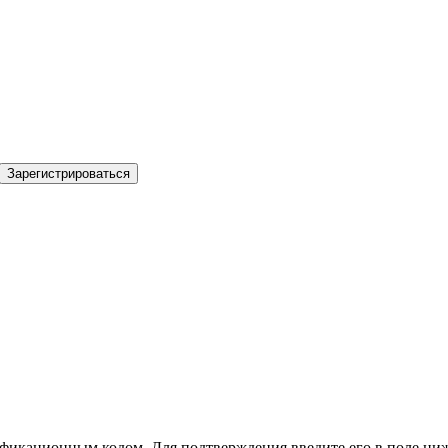
Зарегистрироваться
фикационным кодом. Для подтверждения введите его в поле ниж