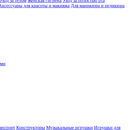
Уход за телом
Женская гигиена
Уход за полостью рта
Аксессуары для красоты и макияжа
Для маникюра и педикюра
ыми
анспорт
Конструкторы
Музыкальные игрушки
Игрушки для