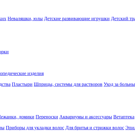
ких
Неваляшки, юлы
Детские развивающие игрушки
Детский тр
орки
опедические изделия
дства
Пластыри
Шприцы, системы для растворов
Уход за больн
Лежанки, домики
Переноски
Аквариумы и аксессуары
Ветаптека
ры
Приборы для укладки волос
Для бритья и стрижки волос
Эпи