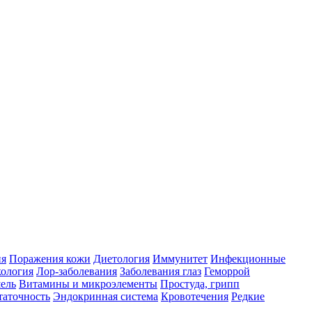
ия
Поражения кожи
Диетология
Иммунитет
Инфекционные
ология
Лор-заболевания
Заболевания глаз
Геморрой
ель
Витамины и микроэлементы
Простуда, грипп
таточность
Эндокринная система
Кровотечения
Редкие