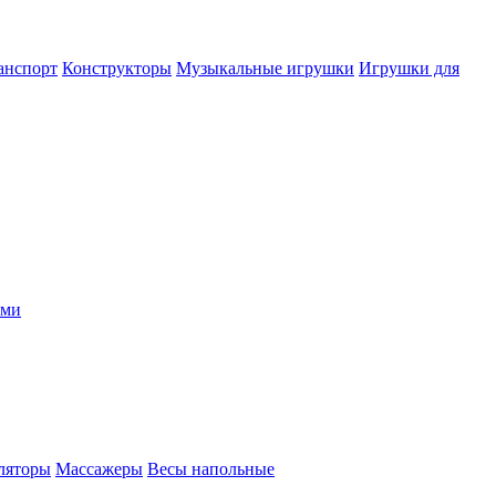
анспорт
Конструкторы
Музыкальные игрушки
Игрушки для
ыми
ляторы
Массажеры
Весы напольные