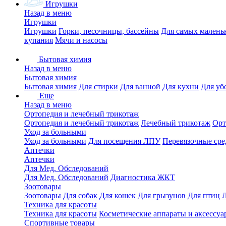
Игрушки
Назад в меню
Игрушки
Игрушки
Горки, песочницы, бассейны
Для самых малень
купания
Мячи и насосы
Бытовая химия
Назад в меню
Бытовая химия
Бытовая химия
Для стирки
Для ванной
Для кухни
Для уб
Еще
Назад в меню
Ортопедия и лечебный трикотаж
Ортопедия и лечебный трикотаж
Лечебный трикотаж
Орт
Уход за больными
Уход за больными
Для посещения ЛПУ
Перевязочные сре
Аптечки
Аптечки
Для Мед. Обследований
Для Мед. Обследований
Диагностика ЖКТ
Зоотовары
Зоотовары
Для собак
Для кошек
Для грызунов
Для птиц
Техника для красоты
Техника для красоты
Косметические аппараты и аксессуа
Спортивные товары