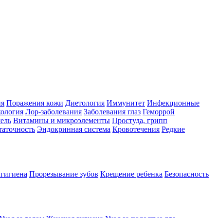
ия
Поражения кожи
Диетология
Иммунитет
Инфекционные
ология
Лор-заболевания
Заболевания глаз
Геморрой
ель
Витамины и микроэлементы
Простуда, грипп
таточность
Эндокринная система
Кровотечения
Редкие
 гигиена
Прорезывание зубов
Крещение ребенка
Безопасность