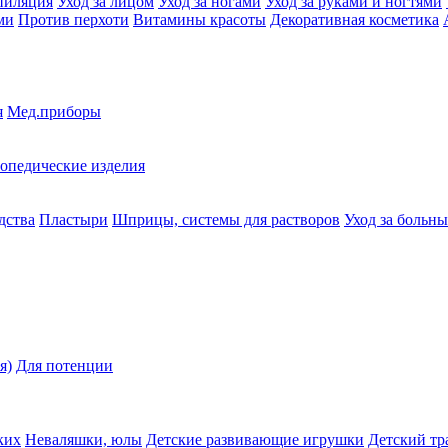
пиляция
Уход за лицом
Уход за ногами
Уход за руками и ногтями
ми
Против перхоти
Витамины красоты
Декоративная косметика
я
Мед.приборы
опедические изделия
дства
Пластыри
Шприцы, системы для растворов
Уход за больн
я)
Для потенции
ких
Неваляшки, юлы
Детские развивающие игрушки
Детский тр