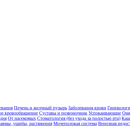
евания
Печень и желчный пузырь
Заболевания крови
Гинеколог
ое кровообращение
Суставы и позвоночник
Успокаивающие
Онк
ция
От насекомых
Стоматология (без ухода за полостью рта)
Каш
авмы, ушибы, растяжения
Мочеполовая система
Венозная недос