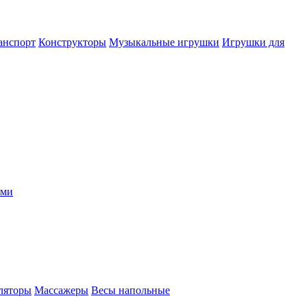
анспорт
Конструкторы
Музыкальные игрушки
Игрушки для
ыми
ляторы
Массажеры
Весы напольные