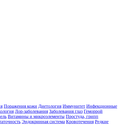
ия
Поражения кожи
Диетология
Иммунитет
Инфекционные
ология
Лор-заболевания
Заболевания глаз
Геморрой
ель
Витамины и микроэлементы
Простуда, грипп
таточность
Эндокринная система
Кровотечения
Редкие