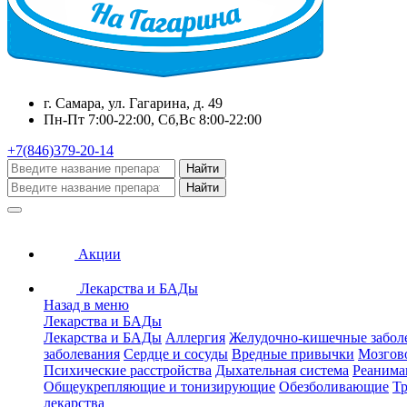
г. Самара, ул. Гагарина, д. 49
Пн-Пт 7:00-22:00, Сб,Вс 8:00-22:00
+7(846)379-20-14
Найти
Найти
Акции
Лекарства и БАДы
Назад в меню
Лекарства и БАДы
Лекарства и БАДы
Аллергия
Желудочно-кишечные забол
заболевания
Сердце и сосуды
Вредные привычки
Мозгов
Психические расстройства
Дыхательная система
Реанима
Общеукрепляющие и тонизирующие
Обезболивающие
Тр
лекарства