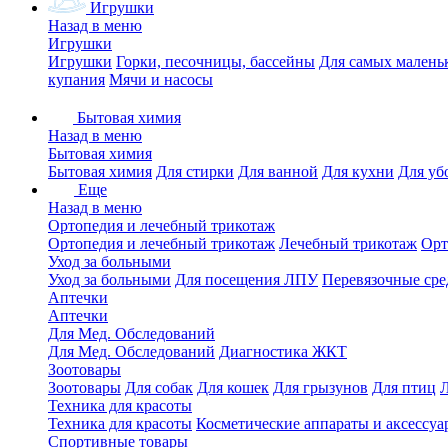
Игрушки
Назад в меню
Игрушки
Игрушки
Горки, песочницы, бассейны
Для самых малень
купания
Мячи и насосы
Бытовая химия
Назад в меню
Бытовая химия
Бытовая химия
Для стирки
Для ванной
Для кухни
Для уб
Еще
Назад в меню
Ортопедия и лечебный трикотаж
Ортопедия и лечебный трикотаж
Лечебный трикотаж
Орт
Уход за больными
Уход за больными
Для посещения ЛПУ
Перевязочные сре
Аптечки
Аптечки
Для Мед. Обследований
Для Мед. Обследований
Диагностика ЖКТ
Зоотовары
Зоотовары
Для собак
Для кошек
Для грызунов
Для птиц
Техника для красоты
Техника для красоты
Косметические аппараты и аксессуа
Спортивные товары