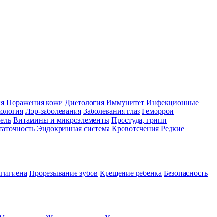
ия
Поражения кожи
Диетология
Иммунитет
Инфекционные
ология
Лор-заболевания
Заболевания глаз
Геморрой
ель
Витамины и микроэлементы
Простуда, грипп
таточность
Эндокринная система
Кровотечения
Редкие
 гигиена
Прорезывание зубов
Крещение ребенка
Безопасность