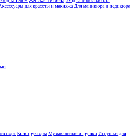
Уход за телом
Женская гигиена
Уход за полостью рта
Аксессуары для красоты и макияжа
Для маникюра и педикюра
ыми
анспорт
Конструкторы
Музыкальные игрушки
Игрушки для