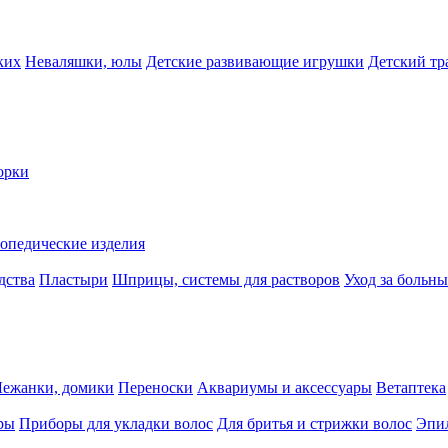
ких
Неваляшки, юлы
Детские развивающие игрушки
Детский тр
орки
опедические изделия
дства
Пластыри
Шприцы, системы для растворов
Уход за больн
Лежанки, домики
Переноски
Аквариумы и аксессуары
Ветаптека
ры
Приборы для укладки волос
Для бритья и стрижки волос
Эпи