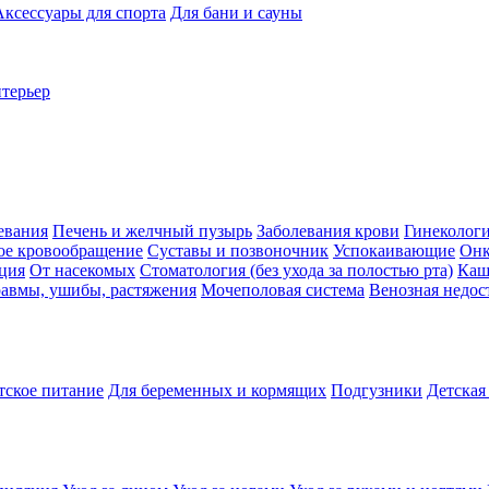
Аксессуары для спорта
Для бани и сауны
нтерьер
евания
Печень и желчный пузырь
Заболевания крови
Гинеколог
ое кровообращение
Суставы и позвоночник
Успокаивающие
Онк
ция
От насекомых
Стоматология (без ухода за полостью рта)
Каш
авмы, ушибы, растяжения
Мочеполовая система
Венозная недос
тское питание
Для беременных и кормящих
Подгузники
Детская