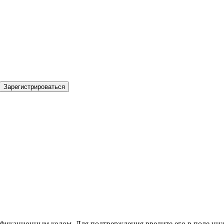
Зарегистрироваться
фикационным кодом. Для подтверждения введите его в поле ниж