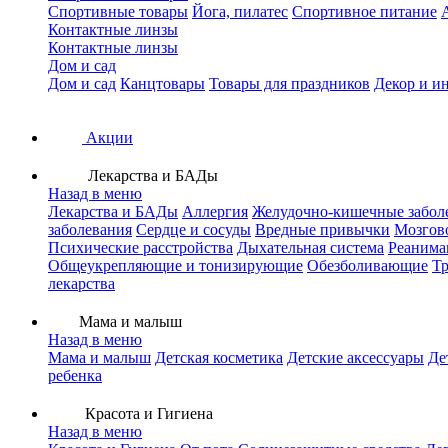
Спортивные товары
Йога, пилатес
Спортивное питание
Контактные линзы
Контактные линзы
Дом и сад
Дом и сад
Канцтовары
Товары для праздников
Декор и и
Акции
Лекарства и БАДы
Назад в меню
Лекарства и БАДы
Аллергия
Желудочно-кишечные забол
заболевания
Сердце и сосуды
Вредные привычки
Мозгов
Психические расстройства
Дыхательная система
Реанима
Общеукрепляющие и тонизирующие
Обезболивающие
Тр
лекарства
Мама и малыш
Назад в меню
Мама и малыш
Детская косметика
Детские аксессуары
Де
ребенка
Красота и Гигиена
Назад в меню