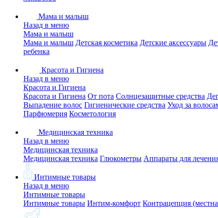
Мама и малыш
Назад в меню
Мама и малыш
Мама и малыш
Детская косметика
Детские аксессуары
Де
ребенка
Красота и Гигиена
Назад в меню
Красота и Гигиена
Красота и Гигиена
От пота
Солнцезащитные средства
Де
Выпадение волос
Гигиенические средства
Уход за волоса
Парфюмерия
Косметология
Медицинская техника
Назад в меню
Медицинская техника
Медицинская техника
Глюкометры
Аппараты для лечени
Интимные товары
Назад в меню
Интимные товары
Интимные товары
Интим-комфорт
Контрацепция (местна