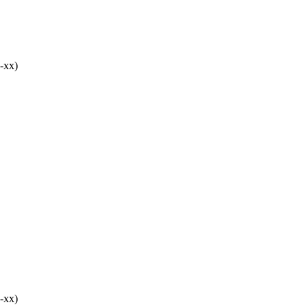
-хх)
-хх)