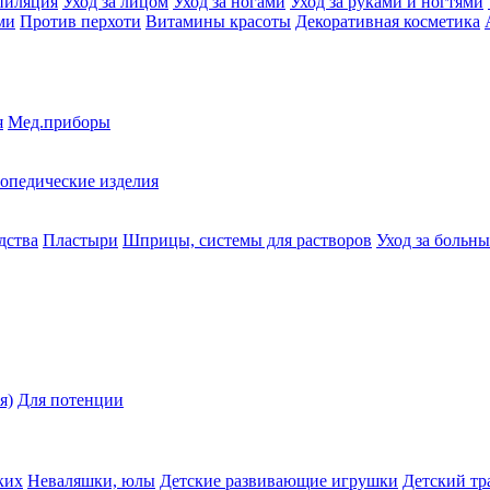
пиляция
Уход за лицом
Уход за ногами
Уход за руками и ногтями
ми
Против перхоти
Витамины красоты
Декоративная косметика
я
Мед.приборы
опедические изделия
дства
Пластыри
Шприцы, системы для растворов
Уход за больн
я)
Для потенции
ких
Неваляшки, юлы
Детские развивающие игрушки
Детский тр