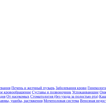
евания
Печень и желчный пузырь
Заболевания крови
Гинеколог
ое кровообращение
Суставы и позвоночник
Успокаивающие
Онк
ция
От насекомых
Стоматология (без ухода за полостью рта)
Каш
авмы, ушибы, растяжения
Мочеполовая система
Венозная недос