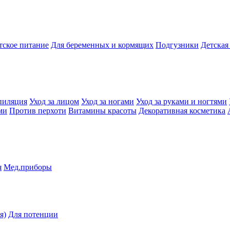
тское питание
Для беременных и кормящих
Подгузники
Детская
пиляция
Уход за лицом
Уход за ногами
Уход за руками и ногтями
ми
Против перхоти
Витамины красоты
Декоративная косметика
я
Мед.приборы
я)
Для потенции