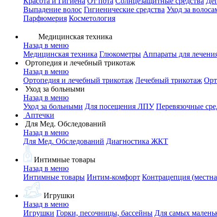
Красота и Гигиена
От пота
Солнцезащитные средства
Де
Выпадение волос
Гигиенические средства
Уход за волоса
Парфюмерия
Косметология
Медицинская техника
Назад в меню
Медицинская техника
Глюкометры
Аппараты для лечени
Ортопедия и лечебный трикотаж
Назад в меню
Ортопедия и лечебный трикотаж
Лечебный трикотаж
Орт
Уход за больными
Назад в меню
Уход за больными
Для посещения ЛПУ
Перевязочные сре
Аптечки
Для Мед. Обследований
Назад в меню
Для Мед. Обследований
Диагностика ЖКТ
Интимные товары
Назад в меню
Интимные товары
Интим-комфорт
Контрацепция (местна
Игрушки
Назад в меню
Игрушки
Горки, песочницы, бассейны
Для самых малень