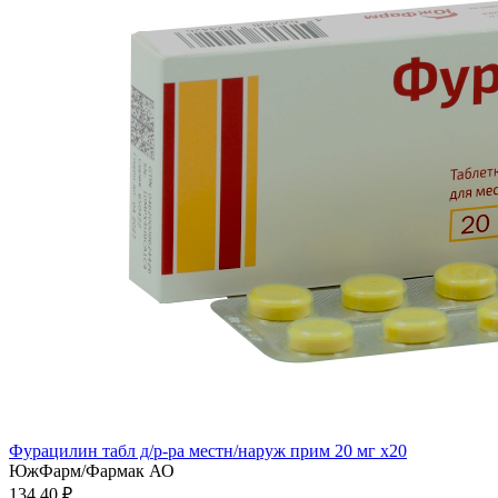
Фурацилин табл д/р-ра местн/наруж прим 20 мг x20
ЮжФарм/Фармак АО
134.40 ₽