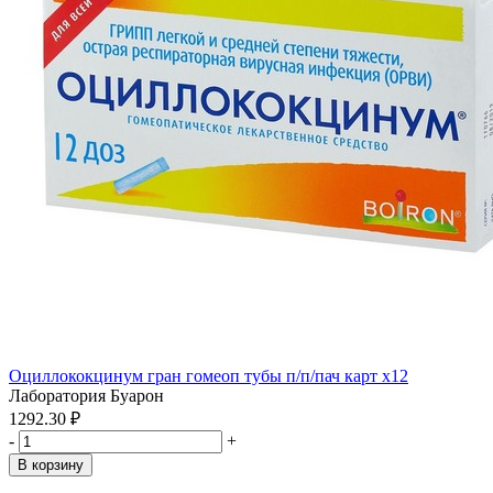
Оциллококцинум гран гомеоп тубы п/п/пач карт x12
Лаборатория Буарон
1292.30 ₽
-
+
В корзину