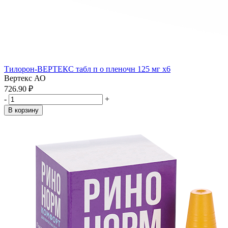
Тилорон-ВЕРТЕКС табл п о пленочн 125 мг x6
Вертекс АО
726.90 ₽
-
+
В корзину