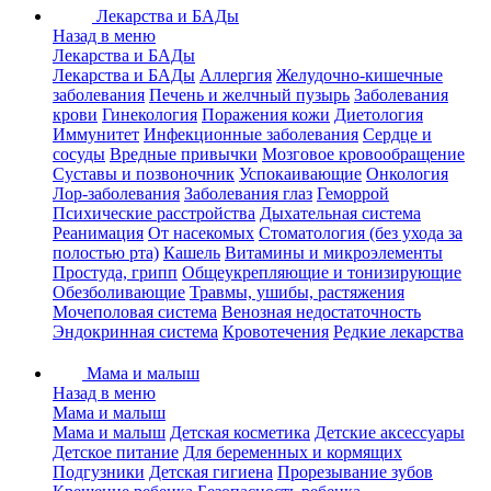
Лекарства и БАДы
Назад в меню
Лекарства и БАДы
Лекарства и БАДы
Аллергия
Желудочно-кишечные
заболевания
Печень и желчный пузырь
Заболевания
крови
Гинекология
Поражения кожи
Диетология
Иммунитет
Инфекционные заболевания
Сердце и
сосуды
Вредные привычки
Мозговое кровообращение
Суставы и позвоночник
Успокаивающие
Онкология
Лор-заболевания
Заболевания глаз
Геморрой
Психические расстройства
Дыхательная система
Реанимация
От насекомых
Стоматология (без ухода за
полостью рта)
Кашель
Витамины и микроэлементы
Простуда, грипп
Общеукрепляющие и тонизирующие
Обезболивающие
Травмы, ушибы, растяжения
Мочеполовая система
Венозная недостаточность
Эндокринная система
Кровотечения
Редкие лекарства
Мама и малыш
Назад в меню
Мама и малыш
Мама и малыш
Детская косметика
Детские аксессуары
Детское питание
Для беременных и кормящих
Подгузники
Детская гигиена
Прорезывание зубов