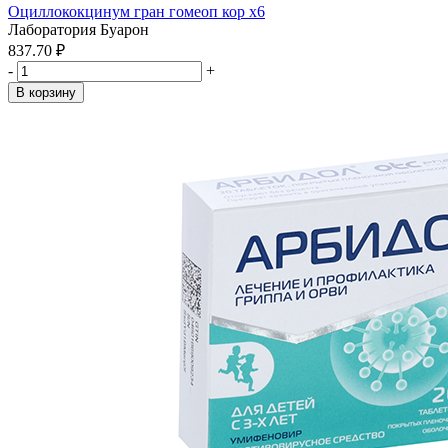
Оциллококцинум гран гомеоп кор x6
Лаборатория Буарон
837.70 ₽
-
+
В корзину