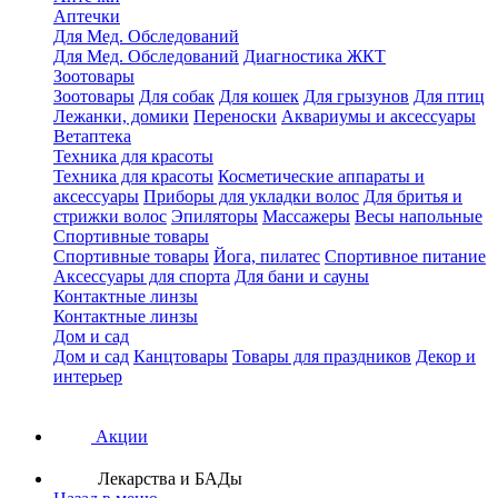
Аптечки
Для Мед. Обследований
Для Мед. Обследований
Диагностика ЖКТ
Зоотовары
Зоотовары
Для собак
Для кошек
Для грызунов
Для птиц
Лежанки, домики
Переноски
Аквариумы и аксессуары
Ветаптека
Техника для красоты
Техника для красоты
Косметические аппараты и
аксессуары
Приборы для укладки волос
Для бритья и
стрижки волос
Эпиляторы
Массажеры
Весы напольные
Спортивные товары
Спортивные товары
Йога, пилатес
Спортивное питание
Аксессуары для спорта
Для бани и сауны
Контактные линзы
Контактные линзы
Дом и сад
Дом и сад
Канцтовары
Товары для праздников
Декор и
интерьер
Акции
Лекарства и БАДы