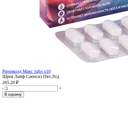
Риниколд Макс табл x10
Шрея Лайф Саенсиз Пвт.Лтд
265.20 ₽
-
+
В корзину