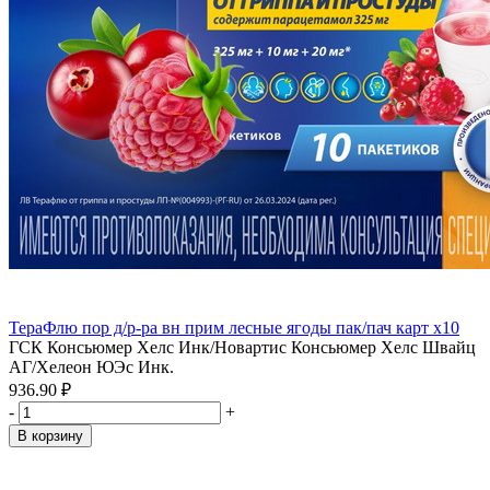
ТераФлю пор д/р-ра вн прим лесные ягоды пак/пач карт x10
ГСК Консьюмер Хелс Инк/Новартис Консьюмер Хелс Швайц
АГ/Хелеон ЮЭс Инк.
936.90 ₽
-
+
В корзину