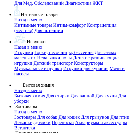
Для Мед. Обследований
Диагностика ЖКТ
Интимные товары
Назад в меню
Интимные товары
Интим-комфорт
Контрацепция
(местная)
Для потенции
Игрушки
Назад в меню
Игрушки
Горки, песочницы, бассейны
Для самых
маленьких
Неваляшки, юлы
Детские развивающие
игрушки
Детский транспорт
Конструкторы
Музыкальные игрушки
Игрушки для купания
Мячи и
насосы
Бытовая химия
Назад в меню
Бытовая химия
Для стирки
Для ванной
Для кухни
Для
уборки
Зоотовары
Назад в меню
Зоотовары
Для собак
Для кошек
Для грызунов
Для птиц
Лежанки, домики
Переноски
Аквариумы и аксессуары
Ветаптека