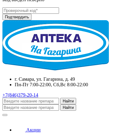
г. Самара, ул. Гагарина, д. 49
Пн-Пт 7:00-22:00, Сб,Вс 8:00-22:00
+7(846)379-20-14
Найти
Найти
Акции