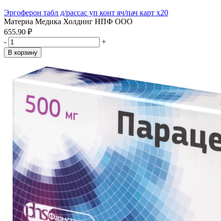
Эргоферон табл д/рассас уп конт яч/пач карт x20
Материа Медика Холдинг НПФ ООО
655.90 ₽
-
+
В корзину