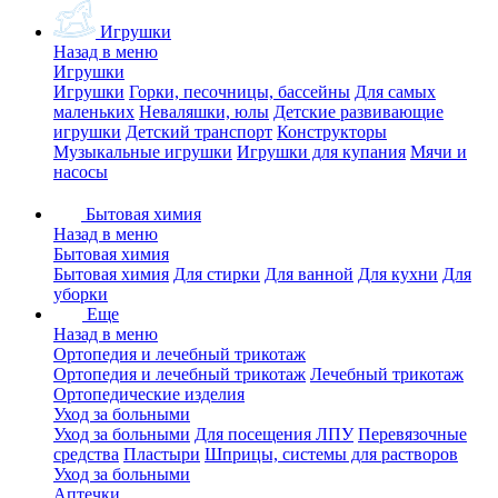
Игрушки
Назад в меню
Игрушки
Игрушки
Горки, песочницы, бассейны
Для самых
маленьких
Неваляшки, юлы
Детские развивающие
игрушки
Детский транспорт
Конструкторы
Музыкальные игрушки
Игрушки для купания
Мячи и
насосы
Бытовая химия
Назад в меню
Бытовая химия
Бытовая химия
Для стирки
Для ванной
Для кухни
Для
уборки
Еще
Назад в меню
Ортопедия и лечебный трикотаж
Ортопедия и лечебный трикотаж
Лечебный трикотаж
Ортопедические изделия
Уход за больными
Уход за больными
Для посещения ЛПУ
Перевязочные
средства
Пластыри
Шприцы, системы для растворов
Уход за больными
Аптечки