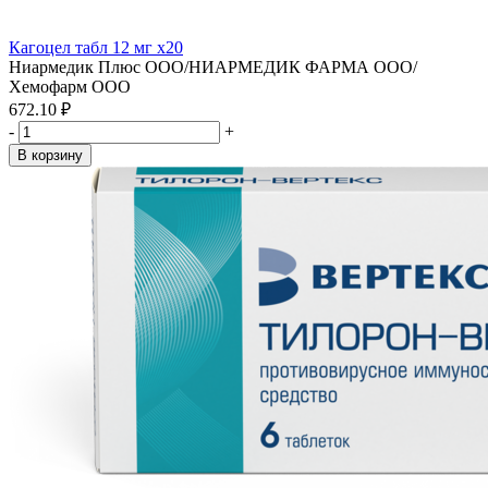
Кагоцел табл 12 мг x20
Ниармедик Плюс ООО/НИАРМЕДИК ФАРМА ООО/
Хемофарм ООО
672.10 ₽
-
+
В корзину