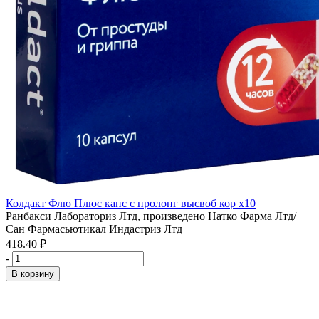
Колдакт Флю Плюс капс с пролонг высвоб кор x10
Ранбакси Лабораториз Лтд, произведено Натко Фарма Лтд/
Сан Фармасьютикал Индастриз Лтд
418.40 ₽
-
+
В корзину