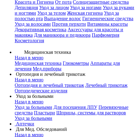
Красота и Гигиена
От пота
Солнцезащитные средства
Депиляция
Уход за лицом
Уход за ногами
Уход за руками
и ногтями
Уход за телом
Женская гигиена
Уход за
полостью рта
Выпадение волос
Гигиенические средства
Уход за волосами
Против перхоти
Витамины красоты
Декоративная косметика
Аксессуары для красоты и
макияжа
Для маникюра и педикюра
Парфюмерия
Косметология
Медицинская техника
Назад в меню
Медицинская техника
Глюкометры
Аппараты для
лечения
Мед.приборы
Ортопедия и лечебный трикотаж
Назад в меню
Ортопедия и лечебный трикотаж
Лечебный трикотаж
Ортопедические изделия
Уход за больными
Назад в меню
Уход за больными
Для посещения ЛПУ
Перевязочные
средства
Пластыри
Шприцы, системы для растворов
Уход за больными
Аптечки
Для Мед. Обследований
Назад в меню