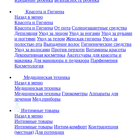
Крещение ребенка
Безопасность ребенка
Красота и Гигиена
Назад в меню
Красота и Гигиена
Красота и Гигиена
От пота
Солнцезащитные средства
Депиляция
Уход за лицом
Уход за ногами
Уход за руками
и ногтями
Уход за телом
Женская гигиена
Уход за
полостью рта
Выпадение волос
Гигиенические средства
Уход за волосами
Против перхоти
Витамины красоты
Декоративная косметика
Аксессуары для красоты и
макияжа
Для маникюра и педикюра
Парфюмерия
Косметология
Медицинская техника
Назад в меню
Медицинская техника
Медицинская техника
Глюкометры
Аппараты для
лечения
Мед.приборы
Интимные товары
Назад в меню
Интимные товары
Интимные товары
Интим-комфорт
Контрацепция
(местная)
Для потенции