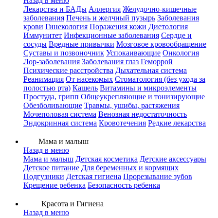
Назад в меню
Лекарства и БАДы
Аллергия
Желудочно-кишечные
заболевания
Печень и желчный пузырь
Заболевания
крови
Гинекология
Поражения кожи
Диетология
Иммунитет
Инфекционные заболевания
Сердце и
сосуды
Вредные привычки
Мозговое кровообращение
Суставы и позвоночник
Успокаивающие
Онкология
Лор-заболевания
Заболевания глаз
Геморрой
Психические расстройства
Дыхательная система
Реанимация
От насекомых
Стоматология (без ухода за
полостью рта)
Кашель
Витамины и микроэлементы
Простуда, грипп
Общеукрепляющие и тонизирующие
Обезболивающие
Травмы, ушибы, растяжения
Мочеполовая система
Венозная недостаточность
Эндокринная система
Кровотечения
Редкие лекарства
Мама и малыш
Назад в меню
Мама и малыш
Детская косметика
Детские аксессуары
Детское питание
Для беременных и кормящих
Подгузники
Детская гигиена
Прорезывание зубов
Крещение ребенка
Безопасность ребенка
Красота и Гигиена
Назад в меню