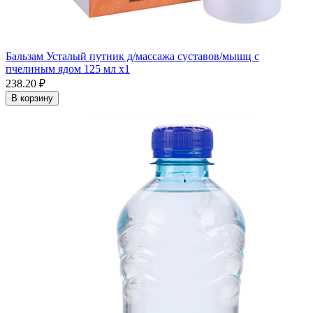
Бальзам Усталый путник д/массажа суставов/мышц с
пчелиным ядом 125 мл x1
238.20 ₽
В корзину