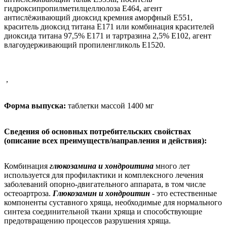
гидроксипропилметилцеллюлоза Е464, агент
антислёживающий диоксид кремния аморфный Е551,
краситель диоксид титана Е171 или комбинация красителей
диоксида титана 97,5% Е171 и тартразина 2,5% Е102, агент
влагоудерживающий пропиленгликоль Е1520.
,
Форма выпуска:
таблетки массой 1400 мг
Сведения об основных потребительских свойствах
(описание всех преимуществ/направления и действия):
Комбинация
глюкозамина и хондроитина
много лет
используется для профилактики и комплексного лечения
заболеваний опорно-двигательного аппарата, в том числе
остеоартроза.
Глюкозамин и хондроитин
- это естественные
компоненты суставного хряща, необходимые для нормального
синтеза соединительной ткани хряща и способствующие
предотвращению процессов разрушения хряща.