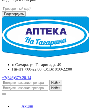
г. Самара, ул. Гагарина, д. 49
Пн-Пт 7:00-22:00, Сб,Вс 8:00-22:00
+7(846)379-20-14
Найти
Найти
Акции