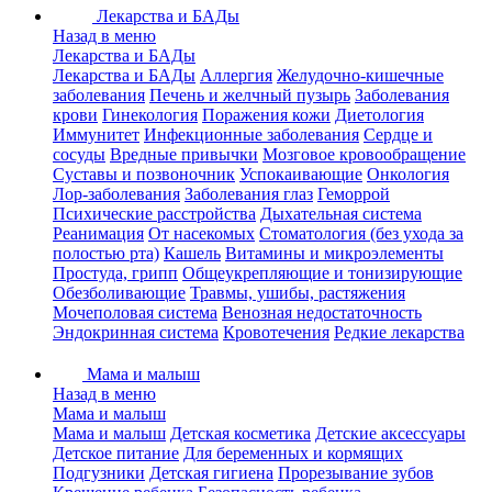
Лекарства и БАДы
Назад в меню
Лекарства и БАДы
Лекарства и БАДы
Аллергия
Желудочно-кишечные
заболевания
Печень и желчный пузырь
Заболевания
крови
Гинекология
Поражения кожи
Диетология
Иммунитет
Инфекционные заболевания
Сердце и
сосуды
Вредные привычки
Мозговое кровообращение
Суставы и позвоночник
Успокаивающие
Онкология
Лор-заболевания
Заболевания глаз
Геморрой
Психические расстройства
Дыхательная система
Реанимация
От насекомых
Стоматология (без ухода за
полостью рта)
Кашель
Витамины и микроэлементы
Простуда, грипп
Общеукрепляющие и тонизирующие
Обезболивающие
Травмы, ушибы, растяжения
Мочеполовая система
Венозная недостаточность
Эндокринная система
Кровотечения
Редкие лекарства
Мама и малыш
Назад в меню
Мама и малыш
Мама и малыш
Детская косметика
Детские аксессуары
Детское питание
Для беременных и кормящих
Подгузники
Детская гигиена
Прорезывание зубов