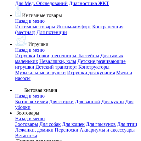
Для Мед. Обследований
Диагностика ЖКТ
Интимные товары
Назад в меню
Интимные товары
Интим-комфорт
Контрацепция
(местная)
Для потенции
Игрушки
Назад в меню
Игрушки
Горки, песочницы, бассейны
Для самых
маленьких
Неваляшки, юлы
Детские развивающие
игрушки
Детский транспорт
Конструкторы
Музыкальные игрушки
Игрушки для купания
Мячи и
насосы
Бытовая химия
Назад в меню
Бытовая химия
Для стирки
Для ванной
Для кухни
Для
уборки
Зоотовары
Назад в меню
Зоотовары
Для собак
Для кошек
Для грызунов
Для птиц
Лежанки, домики
Переноски
Аквариумы и аксессуары
Ветаптека