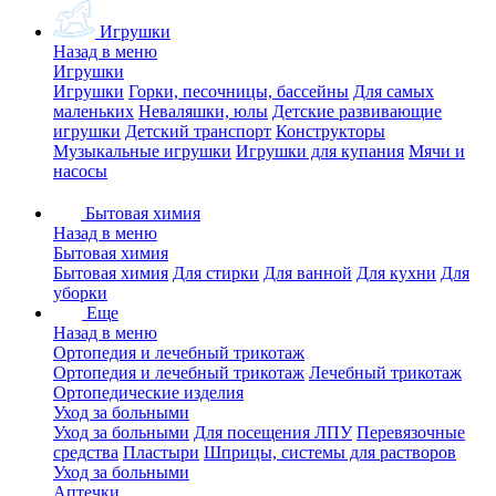
Игрушки
Назад в меню
Игрушки
Игрушки
Горки, песочницы, бассейны
Для самых
маленьких
Неваляшки, юлы
Детские развивающие
игрушки
Детский транспорт
Конструкторы
Музыкальные игрушки
Игрушки для купания
Мячи и
насосы
Бытовая химия
Назад в меню
Бытовая химия
Бытовая химия
Для стирки
Для ванной
Для кухни
Для
уборки
Еще
Назад в меню
Ортопедия и лечебный трикотаж
Ортопедия и лечебный трикотаж
Лечебный трикотаж
Ортопедические изделия
Уход за больными
Уход за больными
Для посещения ЛПУ
Перевязочные
средства
Пластыри
Шприцы, системы для растворов
Уход за больными
Аптечки