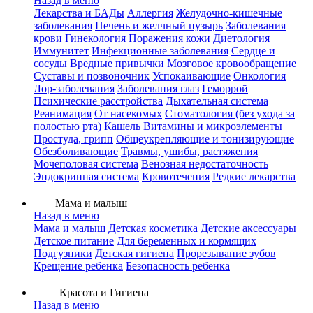
Назад в меню
Лекарства и БАДы
Аллергия
Желудочно-кишечные
заболевания
Печень и желчный пузырь
Заболевания
крови
Гинекология
Поражения кожи
Диетология
Иммунитет
Инфекционные заболевания
Сердце и
сосуды
Вредные привычки
Мозговое кровообращение
Суставы и позвоночник
Успокаивающие
Онкология
Лор-заболевания
Заболевания глаз
Геморрой
Психические расстройства
Дыхательная система
Реанимация
От насекомых
Стоматология (без ухода за
полостью рта)
Кашель
Витамины и микроэлементы
Простуда, грипп
Общеукрепляющие и тонизирующие
Обезболивающие
Травмы, ушибы, растяжения
Мочеполовая система
Венозная недостаточность
Эндокринная система
Кровотечения
Редкие лекарства
Мама и малыш
Назад в меню
Мама и малыш
Детская косметика
Детские аксессуары
Детское питание
Для беременных и кормящих
Подгузники
Детская гигиена
Прорезывание зубов
Крещение ребенка
Безопасность ребенка
Красота и Гигиена
Назад в меню