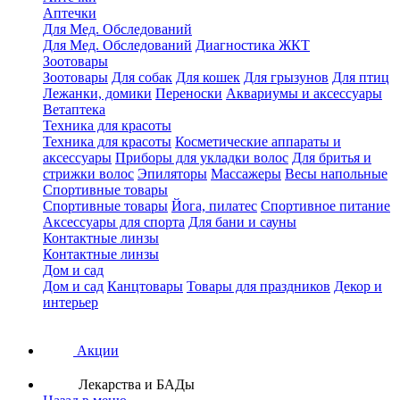
Аптечки
Для Мед. Обследований
Для Мед. Обследований
Диагностика ЖКТ
Зоотовары
Зоотовары
Для собак
Для кошек
Для грызунов
Для птиц
Лежанки, домики
Переноски
Аквариумы и аксессуары
Ветаптека
Техника для красоты
Техника для красоты
Косметические аппараты и
аксессуары
Приборы для укладки волос
Для бритья и
стрижки волос
Эпиляторы
Массажеры
Весы напольные
Спортивные товары
Спортивные товары
Йога, пилатес
Спортивное питание
Аксессуары для спорта
Для бани и сауны
Контактные линзы
Контактные линзы
Дом и сад
Дом и сад
Канцтовары
Товары для праздников
Декор и
интерьер
Акции
Лекарства и БАДы