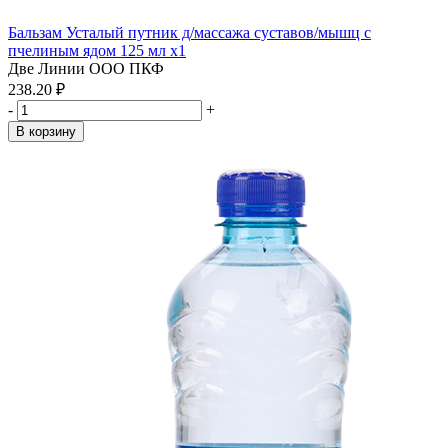
Бальзам Усталый путник д/массажа суставов/мышц с
пчелиным ядом 125 мл x1
Две Линии ООО ПКФ
238.20 ₽
-
+
В корзину