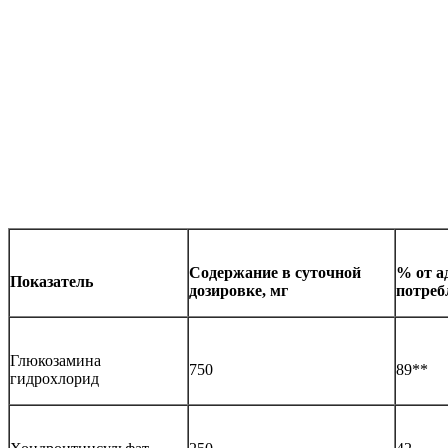
Содержание в суточной
% от а
Показатель
дозировке, мг
потреб
Глюкозамина
750
89
**
гидрохлорид