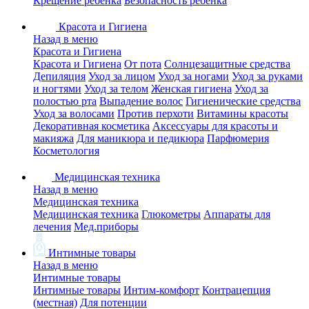
Крещение ребенка
Безопасность ребенка
Красота и Гигиена
Назад в меню
Красота и Гигиена
Красота и Гигиена
От пота
Солнцезащитные средства
Депиляция
Уход за лицом
Уход за ногами
Уход за руками
и ногтями
Уход за телом
Женская гигиена
Уход за
полостью рта
Выпадение волос
Гигиенические средства
Уход за волосами
Против перхоти
Витамины красоты
Декоративная косметика
Аксессуары для красоты и
макияжа
Для маникюра и педикюра
Парфюмерия
Косметология
Медицинская техника
Назад в меню
Медицинская техника
Медицинская техника
Глюкометры
Аппараты для
лечения
Мед.приборы
Интимные товары
Назад в меню
Интимные товары
Интимные товары
Интим-комфорт
Контрацепция
(местная)
Для потенции