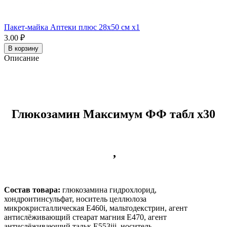
Пакет-майка Аптеки плюс 28х50 см x1
3.00 ₽
В корзину
Описание
Глюкозамин Максимум ФФ табл x30
,
Состав товара:
глюкозамина гидрохлорид,
хондроитинсульфат, носитель целлюлоза
микрокристаллическая Е460i, мальтодекстрин, агент
антислёживающий стеарат магния Е470, агент
антислёживающий тальк Е553
iii
, носитель