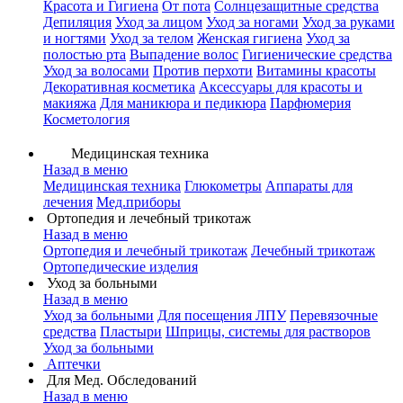
Красота и Гигиена
От пота
Солнцезащитные средства
Депиляция
Уход за лицом
Уход за ногами
Уход за руками
и ногтями
Уход за телом
Женская гигиена
Уход за
полостью рта
Выпадение волос
Гигиенические средства
Уход за волосами
Против перхоти
Витамины красоты
Декоративная косметика
Аксессуары для красоты и
макияжа
Для маникюра и педикюра
Парфюмерия
Косметология
Медицинская техника
Назад в меню
Медицинская техника
Глюкометры
Аппараты для
лечения
Мед.приборы
Ортопедия и лечебный трикотаж
Назад в меню
Ортопедия и лечебный трикотаж
Лечебный трикотаж
Ортопедические изделия
Уход за больными
Назад в меню
Уход за больными
Для посещения ЛПУ
Перевязочные
средства
Пластыри
Шприцы, системы для растворов
Уход за больными
Аптечки
Для Мед. Обследований
Назад в меню