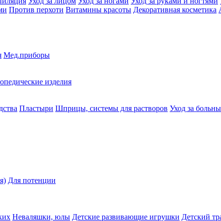
пиляция
Уход за лицом
Уход за ногами
Уход за руками и ногтями
ми
Против перхоти
Витамины красоты
Декоративная косметика
я
Мед.приборы
опедические изделия
дства
Пластыри
Шприцы, системы для растворов
Уход за больн
я)
Для потенции
ких
Неваляшки, юлы
Детские развивающие игрушки
Детский тр