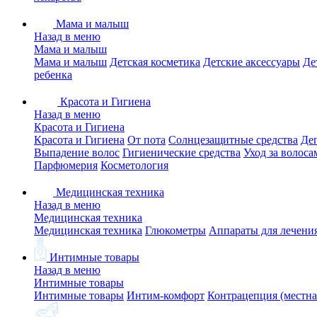
Мама и малыш
Назад в меню
Мама и малыш
Мама и малыш
Детская косметика
Детские аксессуары
Де
ребенка
Красота и Гигиена
Назад в меню
Красота и Гигиена
Красота и Гигиена
От пота
Солнцезащитные средства
Де
Выпадение волос
Гигиенические средства
Уход за волоса
Парфюмерия
Косметология
Медицинская техника
Назад в меню
Медицинская техника
Медицинская техника
Глюкометры
Аппараты для лечени
Интимные товары
Назад в меню
Интимные товары
Интимные товары
Интим-комфорт
Контрацепция (местна