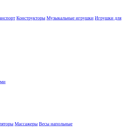
анспорт
Конструкторы
Музыкальные игрушки
Игрушки для
ыми
ляторы
Массажеры
Весы напольные