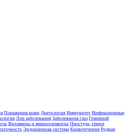
ия
Поражения кожи
Диетология
Иммунитет
Инфекционные
ология
Лор-заболевания
Заболевания глаз
Геморрой
ель
Витамины и микроэлементы
Простуда, грипп
таточность
Эндокринная система
Кровотечения
Редкие