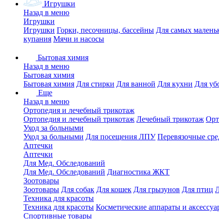
Игрушки
Назад в меню
Игрушки
Игрушки
Горки, песочницы, бассейны
Для самых малень
купания
Мячи и насосы
Бытовая химия
Назад в меню
Бытовая химия
Бытовая химия
Для стирки
Для ванной
Для кухни
Для уб
Еще
Назад в меню
Ортопедия и лечебный трикотаж
Ортопедия и лечебный трикотаж
Лечебный трикотаж
Орт
Уход за больными
Уход за больными
Для посещения ЛПУ
Перевязочные сре
Аптечки
Аптечки
Для Мед. Обследований
Для Мед. Обследований
Диагностика ЖКТ
Зоотовары
Зоотовары
Для собак
Для кошек
Для грызунов
Для птиц
Техника для красоты
Техника для красоты
Косметические аппараты и аксессуа
Спортивные товары