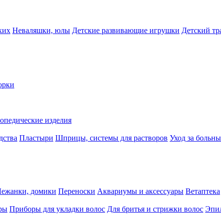
ких
Неваляшки, юлы
Детские развивающие игрушки
Детский тр
орки
опедические изделия
дства
Пластыри
Шприцы, системы для растворов
Уход за больн
Лежанки, домики
Переноски
Аквариумы и аксессуары
Ветаптека
ры
Приборы для укладки волос
Для бритья и стрижки волос
Эпи