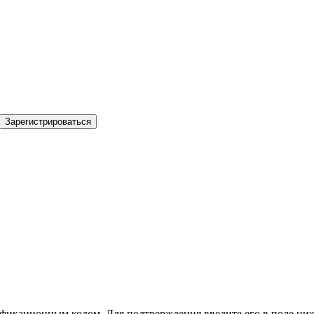
Зарегистрироваться
фикационным кодом. Для подтверждения введите его в поле ниж