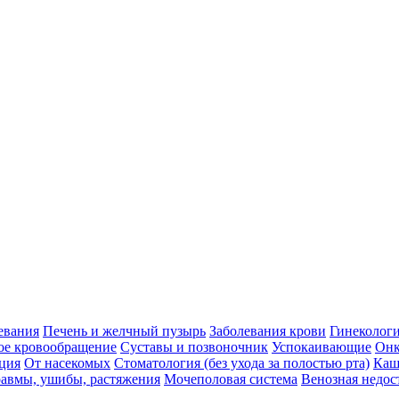
евания
Печень и желчный пузырь
Заболевания крови
Гинеколог
ое кровообращение
Суставы и позвоночник
Успокаивающие
Онк
ция
От насекомых
Стоматология (без ухода за полостью рта)
Каш
авмы, ушибы, растяжения
Мочеполовая система
Венозная недос