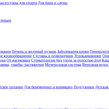
Аксессуары для спорта
Для бани и сауны
нтерьер
евания
Печень и желчный пузырь
Заболевания крови
Гинеколог
ое кровообращение
Суставы и позвоночник
Успокаивающие
Онк
ция
От насекомых
Стоматология (без ухода за полостью рта)
Каш
авмы, ушибы, растяжения
Мочеполовая система
Венозная недос
тское питание
Для беременных и кормящих
Подгузники
Детская