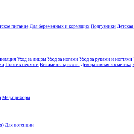
тское питание
Для беременных и кормящих
Подгузники
Детская
пиляция
Уход за лицом
Уход за ногами
Уход за руками и ногтями
ми
Против перхоти
Витамины красоты
Декоративная косметика
я
Мед.приборы
я)
Для потенции