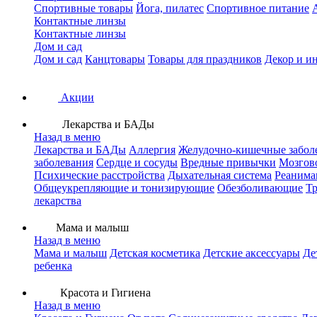
Спортивные товары
Йога, пилатес
Спортивное питание
Контактные линзы
Контактные линзы
Дом и сад
Дом и сад
Канцтовары
Товары для праздников
Декор и и
Акции
Лекарства и БАДы
Назад в меню
Лекарства и БАДы
Аллергия
Желудочно-кишечные забол
заболевания
Сердце и сосуды
Вредные привычки
Мозгов
Психические расстройства
Дыхательная система
Реанима
Общеукрепляющие и тонизирующие
Обезболивающие
Тр
лекарства
Мама и малыш
Назад в меню
Мама и малыш
Детская косметика
Детские аксессуары
Де
ребенка
Красота и Гигиена
Назад в меню