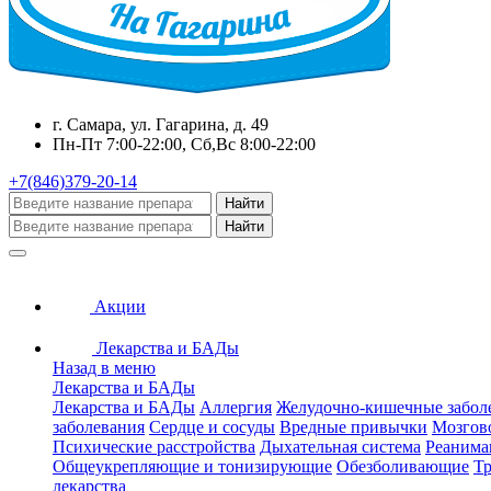
г. Самара, ул. Гагарина, д. 49
Пн-Пт 7:00-22:00, Сб,Вс 8:00-22:00
+7(846)379-20-14
Найти
Найти
Акции
Лекарства и БАДы
Назад в меню
Лекарства и БАДы
Лекарства и БАДы
Аллергия
Желудочно-кишечные забол
заболевания
Сердце и сосуды
Вредные привычки
Мозгов
Психические расстройства
Дыхательная система
Реанима
Общеукрепляющие и тонизирующие
Обезболивающие
Тр
лекарства