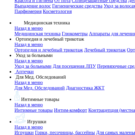
Красота и Гигиена
От пота
Солнцезащитные средства
Де
Выпадение волос
Гигиенические средства
Уход за волоса
Парфюмерия
Косметология
Медицинская техника
Назад в меню
Медицинская техника
Глюкометры
Аппараты для лечени
Ортопедия и лечебный трикотаж
Назад в меню
Ортопедия и лечебный трикотаж
Лечебный трикотаж
Орт
Уход за больными
Назад в меню
Уход за больными
Для посещения ЛПУ
Перевязочные сре
Аптечки
Для Мед. Обследований
Назад в меню
Для Мед. Обследований
Диагностика ЖКТ
Интимные товары
Назад в меню
Интимные товары
Интим-комфорт
Контрацепция (местна
Игрушки
Назад в меню
Игрушки
Горки, песочницы, бассейны
Для самых малень