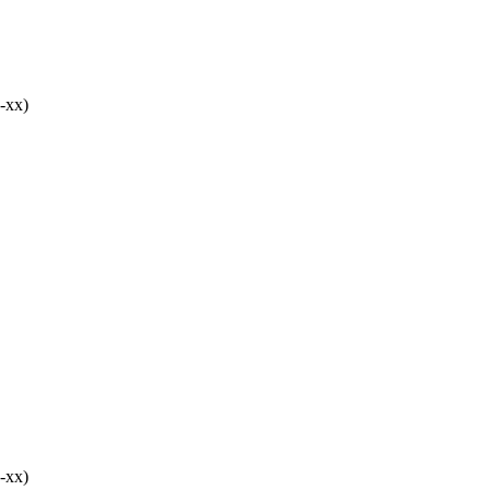
-хх)
-хх)