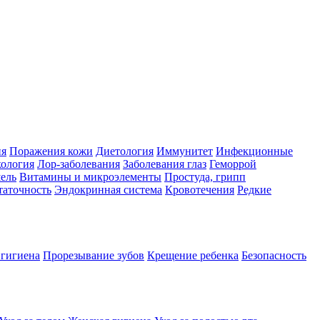
ия
Поражения кожи
Диетология
Иммунитет
Инфекционные
ология
Лор-заболевания
Заболевания глаз
Геморрой
ель
Витамины и микроэлементы
Простуда, грипп
таточность
Эндокринная система
Кровотечения
Редкие
 гигиена
Прорезывание зубов
Крещение ребенка
Безопасность