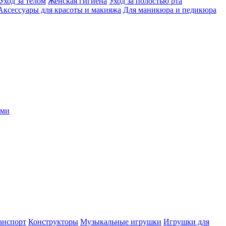
Уход за телом
Женская гигиена
Уход за полостью рта
Аксессуары для красоты и макияжа
Для маникюра и педикюра
ыми
анспорт
Конструкторы
Музыкальные игрушки
Игрушки для