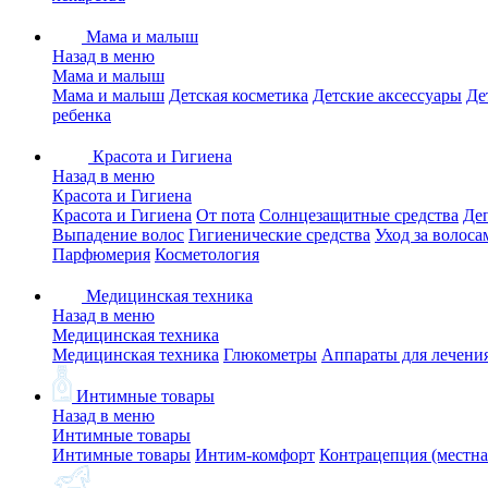
Мама и малыш
Назад в меню
Мама и малыш
Мама и малыш
Детская косметика
Детские аксессуары
Де
ребенка
Красота и Гигиена
Назад в меню
Красота и Гигиена
Красота и Гигиена
От пота
Солнцезащитные средства
Де
Выпадение волос
Гигиенические средства
Уход за волоса
Парфюмерия
Косметология
Медицинская техника
Назад в меню
Медицинская техника
Медицинская техника
Глюкометры
Аппараты для лечени
Интимные товары
Назад в меню
Интимные товары
Интимные товары
Интим-комфорт
Контрацепция (местна