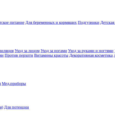
тское питание
Для беременных и кормящих
Подгузники
Детская
пиляция
Уход за лицом
Уход за ногами
Уход за руками и ногтями
ми
Против перхоти
Витамины красоты
Декоративная косметика
я
Мед.приборы
я)
Для потенции