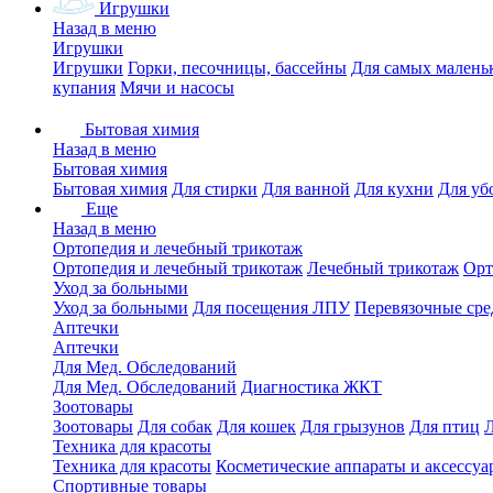
Игрушки
Назад в меню
Игрушки
Игрушки
Горки, песочницы, бассейны
Для самых малень
купания
Мячи и насосы
Бытовая химия
Назад в меню
Бытовая химия
Бытовая химия
Для стирки
Для ванной
Для кухни
Для уб
Еще
Назад в меню
Ортопедия и лечебный трикотаж
Ортопедия и лечебный трикотаж
Лечебный трикотаж
Орт
Уход за больными
Уход за больными
Для посещения ЛПУ
Перевязочные сре
Аптечки
Аптечки
Для Мед. Обследований
Для Мед. Обследований
Диагностика ЖКТ
Зоотовары
Зоотовары
Для собак
Для кошек
Для грызунов
Для птиц
Техника для красоты
Техника для красоты
Косметические аппараты и аксессуа
Спортивные товары