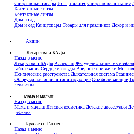
Спортивные товары
Йога, пилатес
Спортивное питание
Контактные линзы
Контактные линзы
Дом и сад
Дом и сад
Канцтовары
Товары для праздников
Декор и и
Акции
Лекарства и БАДы
Назад в меню
Лекарства и БАДы
Аллергия
Желудочно-кишечные забол
заболевания
Сердце и сосуды
Вредные привычки
Мозгов
Психические расстройства
Дыхательная система
Реанима
Общеукрепляющие и тонизирующие
Обезболивающие
Тр
лекарства
Мама и малыш
Назад в меню
Мама и малыш
Детская косметика
Детские аксессуары
Де
ребенка
Красота и Гигиена
Назад в меню