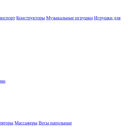
анспорт
Конструкторы
Музыкальные игрушки
Игрушки для
ыми
ляторы
Массажеры
Весы напольные