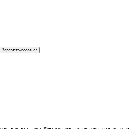
Зарегистрироваться
фикационным кодом. Для подтверждения введите его в поле ниж