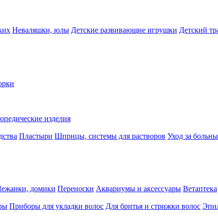
ких
Неваляшки, юлы
Детские развивающие игрушки
Детский тр
орки
опедические изделия
дства
Пластыри
Шприцы, системы для растворов
Уход за больн
Лежанки, домики
Переноски
Аквариумы и аксессуары
Ветаптека
ры
Приборы для укладки волос
Для бритья и стрижки волос
Эпи