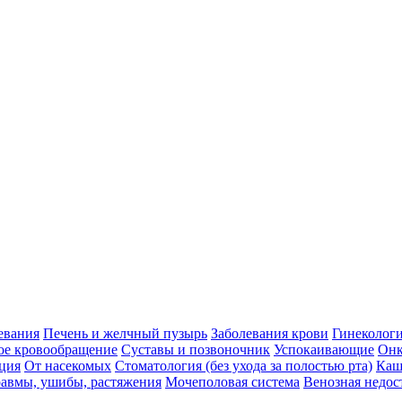
евания
Печень и желчный пузырь
Заболевания крови
Гинеколог
ое кровообращение
Суставы и позвоночник
Успокаивающие
Онк
ция
От насекомых
Стоматология (без ухода за полостью рта)
Каш
авмы, ушибы, растяжения
Мочеполовая система
Венозная недос