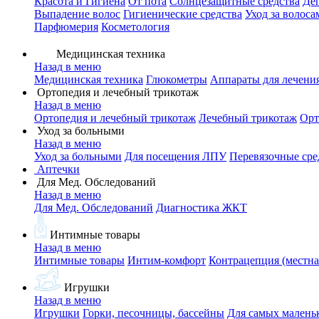
Красота и Гигиена
От пота
Солнцезащитные средства
Де
Выпадение волос
Гигиенические средства
Уход за волоса
Парфюмерия
Косметология
Медицинская техника
Назад в меню
Медицинская техника
Глюкометры
Аппараты для лечени
Ортопедия и лечебный трикотаж
Назад в меню
Ортопедия и лечебный трикотаж
Лечебный трикотаж
Орт
Уход за больными
Назад в меню
Уход за больными
Для посещения ЛПУ
Перевязочные сре
Аптечки
Для Мед. Обследований
Назад в меню
Для Мед. Обследований
Диагностика ЖКТ
Интимные товары
Назад в меню
Интимные товары
Интим-комфорт
Контрацепция (местна
Игрушки
Назад в меню
Игрушки
Горки, песочницы, бассейны
Для самых малень