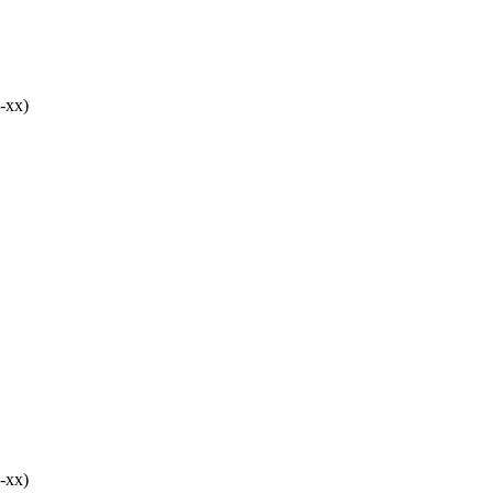
-хх)
-хх)