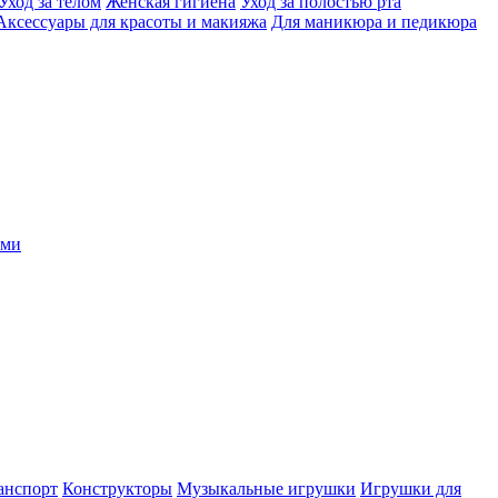
Уход за телом
Женская гигиена
Уход за полостью рта
Аксессуары для красоты и макияжа
Для маникюра и педикюра
ыми
анспорт
Конструкторы
Музыкальные игрушки
Игрушки для