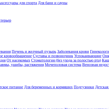
Аксессуары для спорта
Для бани и сауны
нтерьер
евания
Печень и желчный пузырь
Заболевания крови
Гинеколог
ое кровообращение
Суставы и позвоночник
Успокаивающие
Онк
ция
От насекомых
Стоматология (без ухода за полостью рта)
Каш
авмы, ушибы, растяжения
Мочеполовая система
Венозная недос
тское питание
Для беременных и кормящих
Подгузники
Детская