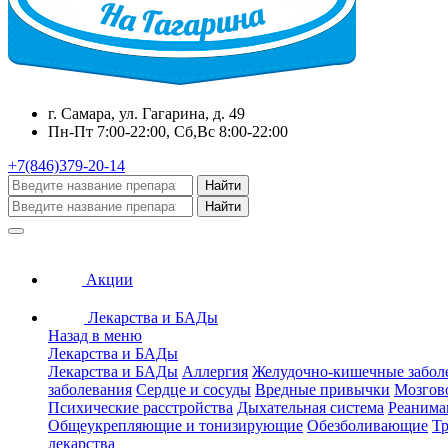
г. Самара, ул. Гагарина, д. 49
Пн-Пт 7:00-22:00, Сб,Вс 8:00-22:00
+7(846)379-20-14
Найти
Найти
Акции
Лекарства и БАДы
Назад в меню
Лекарства и БАДы
Лекарства и БАДы
Аллергия
Желудочно-кишечные забол
заболевания
Сердце и сосуды
Вредные привычки
Мозгов
Психические расстройства
Дыхательная система
Реанима
Общеукрепляющие и тонизирующие
Обезболивающие
Тр
лекарства