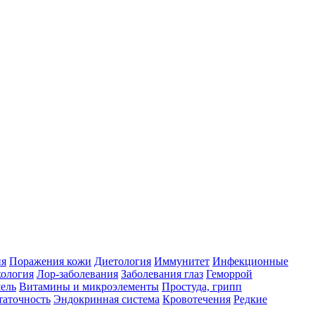
ия
Поражения кожи
Диетология
Иммунитет
Инфекционные
ология
Лор-заболевания
Заболевания глаз
Геморрой
ель
Витамины и микроэлементы
Простуда, грипп
таточность
Эндокринная система
Кровотечения
Редкие