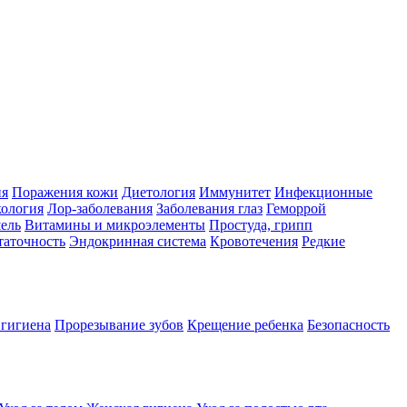
ия
Поражения кожи
Диетология
Иммунитет
Инфекционные
ология
Лор-заболевания
Заболевания глаз
Геморрой
ель
Витамины и микроэлементы
Простуда, грипп
таточность
Эндокринная система
Кровотечения
Редкие
 гигиена
Прорезывание зубов
Крещение ребенка
Безопасность