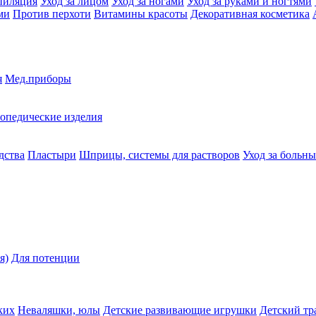
пиляция
Уход за лицом
Уход за ногами
Уход за руками и ногтями
ми
Против перхоти
Витамины красоты
Декоративная косметика
я
Мед.приборы
опедические изделия
дства
Пластыри
Шприцы, системы для растворов
Уход за больн
я)
Для потенции
ких
Неваляшки, юлы
Детские развивающие игрушки
Детский тр