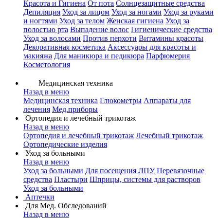
Красота и Гигиена
От пота
Солнцезащитные средства
Депиляция
Уход за лицом
Уход за ногами
Уход за руками
и ногтями
Уход за телом
Женская гигиена
Уход за
полостью рта
Выпадение волос
Гигиенические средства
Уход за волосами
Против перхоти
Витамины красоты
Декоративная косметика
Аксессуары для красоты и
макияжа
Для маникюра и педикюра
Парфюмерия
Косметология
Медицинская техника
Назад в меню
Медицинская техника
Глюкометры
Аппараты для
лечения
Мед.приборы
Ортопедия и лечебный трикотаж
Назад в меню
Ортопедия и лечебный трикотаж
Лечебный трикотаж
Ортопедические изделия
Уход за больными
Назад в меню
Уход за больными
Для посещения ЛПУ
Перевязочные
средства
Пластыри
Шприцы, системы для растворов
Уход за больными
Аптечки
Для Мед. Обследований
Назад в меню