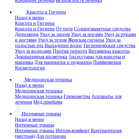
Крещение ребенка
Безопасность ребенка
Красота и Гигиена
Назад в меню
Красота и Гигиена
Красота и Гигиена
От пота
Солнцезащитные средства
Депиляция
Уход за лицом
Уход за ногами
Уход за руками
и ногтями
Уход за телом
Женская гигиена
Уход за
полостью рта
Выпадение волос
Гигиенические средства
Уход за волосами
Против перхоти
Витамины красоты
Декоративная косметика
Аксессуары для красоты и
макияжа
Для маникюра и педикюра
Парфюмерия
Косметология
Медицинская техника
Назад в меню
Медицинская техника
Медицинская техника
Глюкометры
Аппараты для
лечения
Мед.приборы
Интимные товары
Назад в меню
Интимные товары
Интимные товары
Интим-комфорт
Контрацепция
(местная)
Для потенции