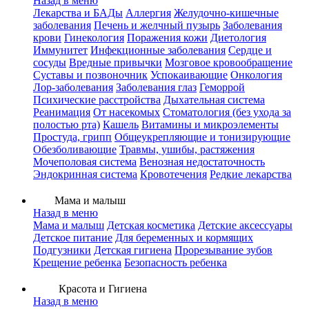
Назад в меню
Лекарства и БАДы
Аллергия
Желудочно-кишечные
заболевания
Печень и желчный пузырь
Заболевания
крови
Гинекология
Поражения кожи
Диетология
Иммунитет
Инфекционные заболевания
Сердце и
сосуды
Вредные привычки
Мозговое кровообращение
Суставы и позвоночник
Успокаивающие
Онкология
Лор-заболевания
Заболевания глаз
Геморрой
Психические расстройства
Дыхательная система
Реанимация
От насекомых
Стоматология (без ухода за
полостью рта)
Кашель
Витамины и микроэлементы
Простуда, грипп
Общеукрепляющие и тонизирующие
Обезболивающие
Травмы, ушибы, растяжения
Мочеполовая система
Венозная недостаточность
Эндокринная система
Кровотечения
Редкие лекарства
Мама и малыш
Назад в меню
Мама и малыш
Детская косметика
Детские аксессуары
Детское питание
Для беременных и кормящих
Подгузники
Детская гигиена
Прорезывание зубов
Крещение ребенка
Безопасность ребенка
Красота и Гигиена
Назад в меню