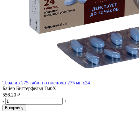
Тералив 275 табл п о пленочн 275 мг x24
Байер Биттерфельд ГмбХ
556.20 ₽
-
+
В корзину