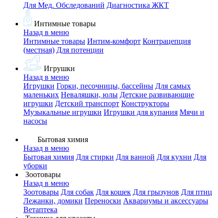
Для Мед. Обследований
Диагностика ЖКТ
Интимные товары
Назад в меню
Интимные товары
Интим-комфорт
Контрацепция
(местная)
Для потенции
Игрушки
Назад в меню
Игрушки
Горки, песочницы, бассейны
Для самых
маленьких
Неваляшки, юлы
Детские развивающие
игрушки
Детский транспорт
Конструкторы
Музыкальные игрушки
Игрушки для купания
Мячи и
насосы
Бытовая химия
Назад в меню
Бытовая химия
Для стирки
Для ванной
Для кухни
Для
уборки
Зоотовары
Назад в меню
Зоотовары
Для собак
Для кошек
Для грызунов
Для птиц
Лежанки, домики
Переноски
Аквариумы и аксессуары
Ветаптека