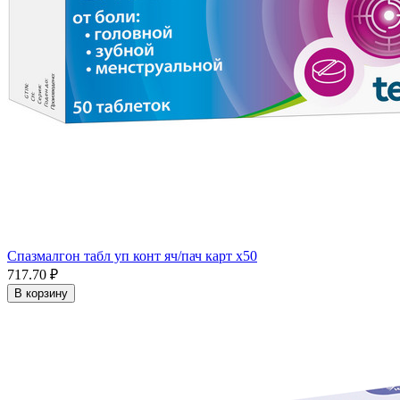
Спазмалгон табл уп конт яч/пач карт x50
717.70 ₽
В корзину