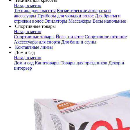
Техника для красоты
Назад в меню
Техника для красоты
Косметические аппараты и
аксессуары
Приборы для укладки волос
Для бритья и
стрижки волос
Эпиляторы
Массажеры
Весы напольные
Спортивные товары
Назад в меню
Спортивные товары
Йога, пилатес
Спортивное питание
Аксессуары для спорта
Для бани и сауны
Контактные линзы
Дом и сад
Назад в меню
Дом и сад
Канцтовары
Товары для праздников
Декор и
интерьер