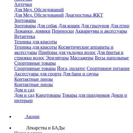
Аптечки
Для Мед. Обследований
Для Мед. Обследований
Диагностика ЖКТ
Зоотовары
Зоотовары
Для собак
Для кошек
Для грызунов
Для птиц
Лежанки, домики
Переноски
Аквариумы и аксессуары
Ветаптека
Техника для красоты
Техника для красоты
Косметические аппараты и
аксессуары
Приборы для укладки волос
Для бритья и
стрижки волос
Эпиляторы
Массажеры
Весы напольные
Спортивные товары
Спортивные товары
Йога, пилатес
Спортивное питание
Аксессуары для спорта
Для бани и сауны
Контактные линзы
Контактные линзы
Дом и сад
Дом и сад
Канцтовары
Товары для праздников
Декор и
интерьер
Акции
Лекарства и БАДы