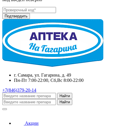
г. Самара, ул. Гагарина, д. 49
Пн-Пт 7:00-22:00, Сб,Вс 8:00-22:00
+7(846)379-20-14
Найти
Найти
Акции