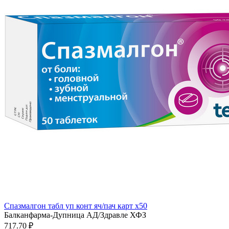
Спазмалгон табл уп конт яч/пач карт x50
Балканфарма-Дупница АД/Здравле ХФЗ
717.70 ₽