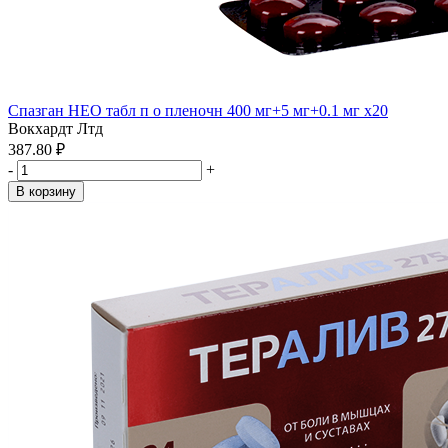
Спазган НЕО табл п о пленочн 400 мг+5 мг+0.1 мг x20
Вокхардт Лтд
387.80 ₽
-
+
В корзину