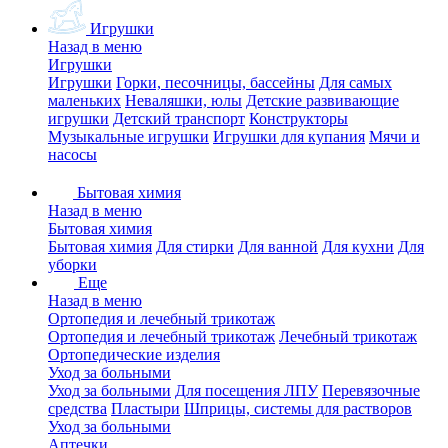
Игрушки
Назад в меню
Игрушки
Игрушки
Горки, песочницы, бассейны
Для самых
маленьких
Неваляшки, юлы
Детские развивающие
игрушки
Детский транспорт
Конструкторы
Музыкальные игрушки
Игрушки для купания
Мячи и
насосы
Бытовая химия
Назад в меню
Бытовая химия
Бытовая химия
Для стирки
Для ванной
Для кухни
Для
уборки
Еще
Назад в меню
Ортопедия и лечебный трикотаж
Ортопедия и лечебный трикотаж
Лечебный трикотаж
Ортопедические изделия
Уход за больными
Уход за больными
Для посещения ЛПУ
Перевязочные
средства
Пластыри
Шприцы, системы для растворов
Уход за больными
Аптечки