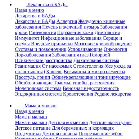
Лекарства и БАДы
Назад в меню
Лекарства и БАДы
Лекарства и БАДы
Аллергия
Желудочно-кишечные
заболевания
Печень и желчный пузырь
Заболевания
крови
Гинекология
Поражения кожи
Диетология
Иммунитет
Инфекционные заболевания
Сердце и
сосуды
Вредные привычки
Мозговое кровообращение
Суставы и позвоночник
Успокаивающие
Онкология
Лор-заболевания
Заболевания глаз
Геморрой
Психические расстройства
Дыхательная система
Реанимация
От насекомых
Стоматология (без ухода за
полостью рта)
Кашель
Витамины и микроэлементы
Простуда, грипп
Общеукрепляющие и тонизирующие
Обезболивающие
Травмы, ушибы, растяжения
Мочеполовая система
Венозная недостаточность
Эндокринная система
Кровотечения
Редкие лекарства
Мама и малыш
Назад в меню
Мама и малыш
Мама и малыш
Детская косметика
Детские аксессуары
Детское питание
Для беременных и кормящих
Подгузники
Детская гигиена
Прорезывание зубов