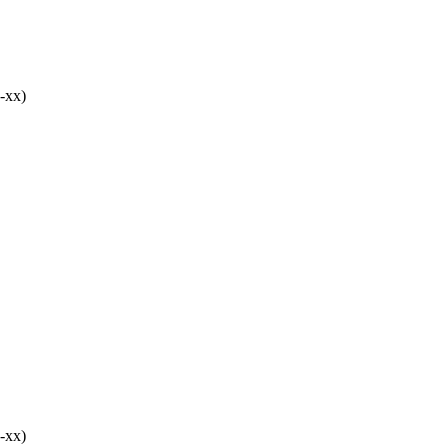
-хх)
-хх)