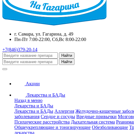
г. Самара, ул. Гагарина, д. 49
Пн-Пт 7:00-22:00, Сб,Вс 8:00-22:00
+7(846)379-20-14
Найти
Найти
Акции
Лекарства и БАДы
Назад в меню
Лекарства и БАДы
Лекарства и БАДы
Аллергия
Желудочно-кишечные забол
заболевания
Сердце и сосуды
Вредные привычки
Мозгов
Психические расстройства
Дыхательная система
Реанима
Общеукрепляющие и тонизирующие
Обезболивающие
Тр
лекарства