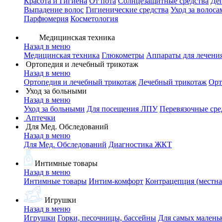
Красота и Гигиена
От пота
Солнцезащитные средства
Де
Выпадение волос
Гигиенические средства
Уход за волоса
Парфюмерия
Косметология
Медицинская техника
Назад в меню
Медицинская техника
Глюкометры
Аппараты для лечени
Ортопедия и лечебный трикотаж
Назад в меню
Ортопедия и лечебный трикотаж
Лечебный трикотаж
Орт
Уход за больными
Назад в меню
Уход за больными
Для посещения ЛПУ
Перевязочные сре
Аптечки
Для Мед. Обследований
Назад в меню
Для Мед. Обследований
Диагностика ЖКТ
Интимные товары
Назад в меню
Интимные товары
Интим-комфорт
Контрацепция (местна
Игрушки
Назад в меню
Игрушки
Горки, песочницы, бассейны
Для самых малень