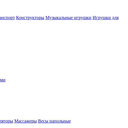
анспорт
Конструкторы
Музыкальные игрушки
Игрушки для
ыми
ляторы
Массажеры
Весы напольные