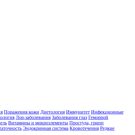
ия
Поражения кожи
Диетология
Иммунитет
Инфекционные
ология
Лор-заболевания
Заболевания глаз
Геморрой
ель
Витамины и микроэлементы
Простуда, грипп
таточность
Эндокринная система
Кровотечения
Редкие