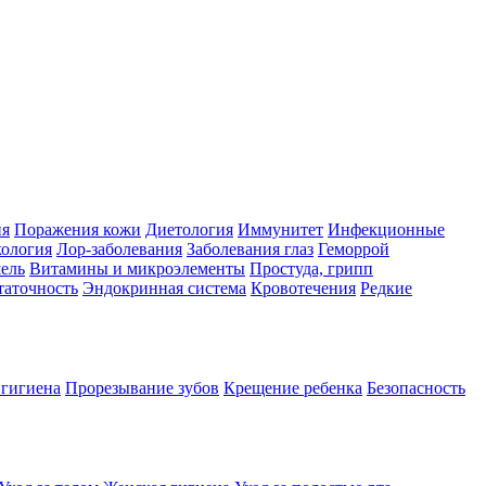
ия
Поражения кожи
Диетология
Иммунитет
Инфекционные
ология
Лор-заболевания
Заболевания глаз
Геморрой
ель
Витамины и микроэлементы
Простуда, грипп
таточность
Эндокринная система
Кровотечения
Редкие
 гигиена
Прорезывание зубов
Крещение ребенка
Безопасность