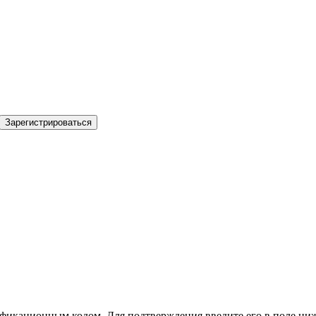
Зарегистрироваться
фикационным кодом. Для подтверждения введите его в поле ниж