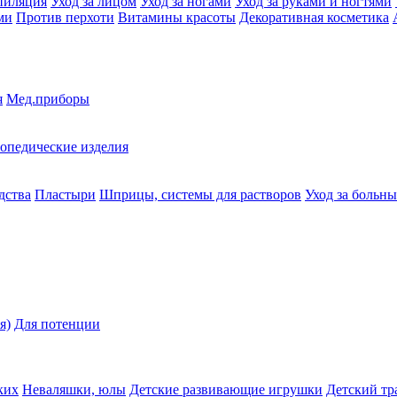
пиляция
Уход за лицом
Уход за ногами
Уход за руками и ногтями
ми
Против перхоти
Витамины красоты
Декоративная косметика
я
Мед.приборы
опедические изделия
дства
Пластыри
Шприцы, системы для растворов
Уход за больн
я)
Для потенции
ких
Неваляшки, юлы
Детские развивающие игрушки
Детский тр