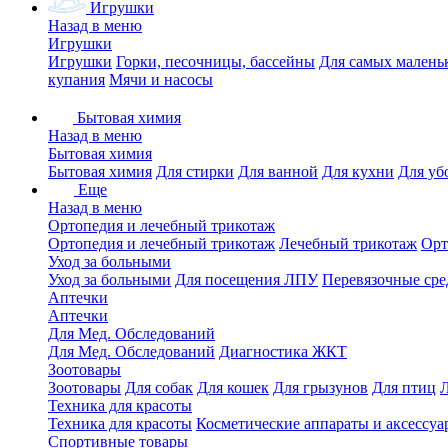
Игрушки
Назад в меню
Игрушки
Игрушки
Горки, песочницы, бассейны
Для самых малень
купания
Мячи и насосы
Бытовая химия
Назад в меню
Бытовая химия
Бытовая химия
Для стирки
Для ванной
Для кухни
Для уб
Еще
Назад в меню
Ортопедия и лечебный трикотаж
Ортопедия и лечебный трикотаж
Лечебный трикотаж
Орт
Уход за больными
Уход за больными
Для посещения ЛПУ
Перевязочные сре
Аптечки
Аптечки
Для Мед. Обследований
Для Мед. Обследований
Диагностика ЖКТ
Зоотовары
Зоотовары
Для собак
Для кошек
Для грызунов
Для птиц
Техника для красоты
Техника для красоты
Косметические аппараты и аксессуа
Спортивные товары