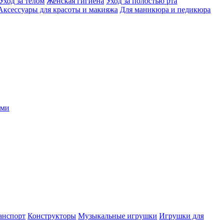
Уход за телом
Женская гигиена
Уход за полостью рта
Аксессуары для красоты и макияжа
Для маникюра и педикюра
ыми
анспорт
Конструкторы
Музыкальные игрушки
Игрушки для