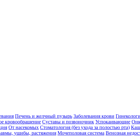
евания
Печень и желчный пузырь
Заболевания крови
Гинеколог
ое кровообращение
Суставы и позвоночник
Успокаивающие
Онк
ция
От насекомых
Стоматология (без ухода за полостью рта)
Каш
авмы, ушибы, растяжения
Мочеполовая система
Венозная недос