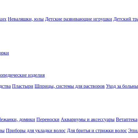
ких
Неваляшки, юлы
Детские развивающие игрушки
Детский тр
орки
опедические изделия
дства
Пластыри
Шприцы, системы для растворов
Уход за больн
Лежанки, домики
Переноски
Аквариумы и аксессуары
Ветаптека
ры
Приборы для укладки волос
Для бритья и стрижки волос
Эпи