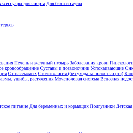
Аксессуары для спорта
Для бани и сауны
нтерьер
евания
Печень и желчный пузырь
Заболевания крови
Гинеколог
ое кровообращение
Суставы и позвоночник
Успокаивающие
Онк
ция
От насекомых
Стоматология (без ухода за полостью рта)
Каш
авмы, ушибы, растяжения
Мочеполовая система
Венозная недос
тское питание
Для беременных и кормящих
Подгузники
Детская