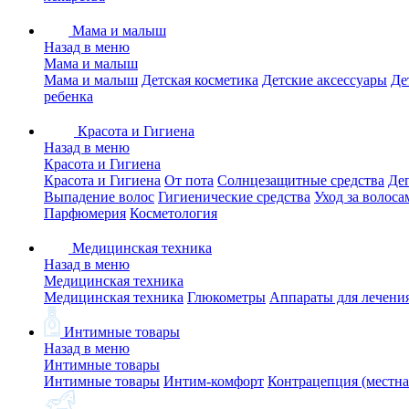
Мама и малыш
Назад в меню
Мама и малыш
Мама и малыш
Детская косметика
Детские аксессуары
Де
ребенка
Красота и Гигиена
Назад в меню
Красота и Гигиена
Красота и Гигиена
От пота
Солнцезащитные средства
Де
Выпадение волос
Гигиенические средства
Уход за волоса
Парфюмерия
Косметология
Медицинская техника
Назад в меню
Медицинская техника
Медицинская техника
Глюкометры
Аппараты для лечени
Интимные товары
Назад в меню
Интимные товары
Интимные товары
Интим-комфорт
Контрацепция (местна