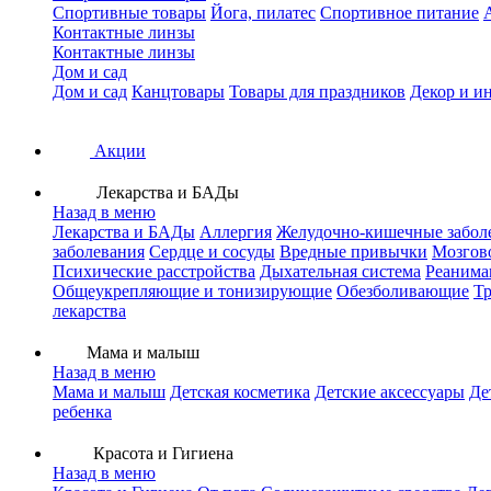
Спортивные товары
Йога, пилатес
Спортивное питание
Контактные линзы
Контактные линзы
Дом и сад
Дом и сад
Канцтовары
Товары для праздников
Декор и и
Акции
Лекарства и БАДы
Назад в меню
Лекарства и БАДы
Аллергия
Желудочно-кишечные забол
заболевания
Сердце и сосуды
Вредные привычки
Мозгов
Психические расстройства
Дыхательная система
Реанима
Общеукрепляющие и тонизирующие
Обезболивающие
Тр
лекарства
Мама и малыш
Назад в меню
Мама и малыш
Детская косметика
Детские аксессуары
Де
ребенка
Красота и Гигиена
Назад в меню