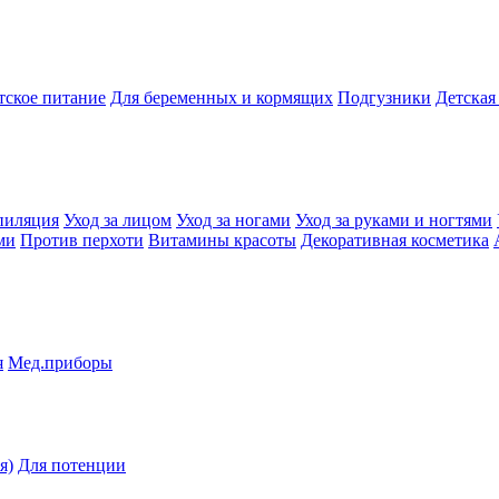
тское питание
Для беременных и кормящих
Подгузники
Детская
пиляция
Уход за лицом
Уход за ногами
Уход за руками и ногтями
ми
Против перхоти
Витамины красоты
Декоративная косметика
я
Мед.приборы
я)
Для потенции