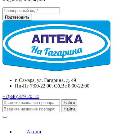
г. Самара, ул. Гагарина, д. 49
Пн-Пт 7:00-22:00, Сб,Вс 8:00-22:00
+7(846)379-20-14
Найти
Найти
Акции