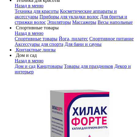
Техника для красоты
Назад в меню
Техника для красоты
Косметические аппараты и
аксессуары
Приборы для укладки волос
Для бритья и
стрижки волос
Эпиляторы
Массажеры
Весы напольные
Спортивные товары
Назад в меню
Спортивные товары
Йога, пилатес
Спортивное питание
Аксессуары для спорта
Для бани и сауны
Контактные линзы
Дом и сад
Назад в меню
Дом и сад
Канцтовары
Товары для праздников
Декор и
интерьер