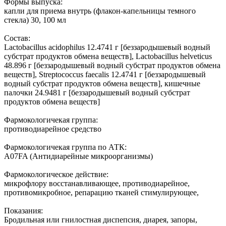
Формы выпуска:
капли для приема внутрь (флакон-капельницы темного
стекла) 30, 100 мл
Состав:
Lactobacillus acidophilus 12.4741 г [беззародышевый водный
субстрат продуктов обмена веществ], Lactobacillus helveticus
48.896 г [беззародышевый водный субстрат продуктов обмена
веществ], Streptococcus faecalis 12.4741 г [беззародышевый
водный субстрат продуктов обмена веществ], кишечные
палочки 24.9481 г [беззародышевый водный субстрат
продуктов обмена веществ]
Фармокологичекая группа:
противодиарейное средство
Фармокологичекая группа по АТК:
A07FA (Антидиарейные микроорганизмы)
Фармокологическое действие:
микрофлору восстанавливающее, противодиарейное,
противомикробное, репарацию тканей стимулирующее,
Показания:
Бродильная или гнилостная диспепсия, диарея, запоры,