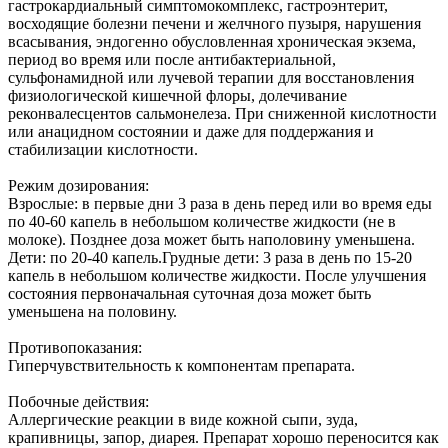
гастрокардиальный симптомокомплекс, гастроэнтерит,
восходящие болезни печени и желчного пузыря, нарушения
всасывания, эндогенно обусловленная хроническая экзема,
период во время или после антибактериальной,
сульфонамидной или лучевой терапии для восстановления
физиологической кишечной флоры, долечивание
реконвалесцентов сальмонелеза. При сниженной кислотности
или анацидном состоянии и даже для поддержания и
стабилизации кислотности.
Режим дозирования:
Взрослые: в первые дни 3 раза в день перед или во время еды
по 40-60 капель в небольшом количестве жидкости (не в
молоке). Позднее доза может быть наполовину уменьшена.
Дети: по 20-40 капель.Грудные дети: 3 раза в день по 15-20
капель в небольшом количестве жидкости. После улучшения
состояния первоначальная суточная доза может быть
уменьшена на половину.
Противопоказания:
Гиперчувствительность к компонентам препарата.
Побочные действия:
Аллергические реакции в виде кожной сыпи, зуда,
крапивницы, запор, диарея. Препарат хорошо переносится как