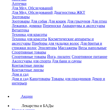
Аптечки
Для Мед. Обследований
Для Мед. Обследований
Диагностика ЖКТ
Зоотовары
Зоотовары
Для собак
Для кошек
Для грызунов
Для птиц
Лежанки, домики
Переноски
Аквариумы и аксессуары
Ветаптека
Техника для красоты
Техника для красоты
Косметические аппараты и
аксессуары
Приборы для укладки волос
Для бритья и
стрижки волос
Эпиляторы
Массажеры
Весы напольные
Спортивные товары
Спортивные товары
Йога, пилатес
Спортивное питание
Аксессуары для спорта
Для бани и сауны
Контактные линзы
Контактные линзы
Дом и сад
Дом и сад
Канцтовары
Товары для праздников
Декор и
интерьер
Акции
Лекарства и БАДы