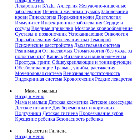
Назад в меню
Лекарства и БАДы
Аллергия
Желудочно-кишечные
заболевания
Печень и желчный пузырь
Заболевания
крови
Гинекология
Поражения кожи
Диетология
Иммунитет
Инфекционные заболевания
Сердце и
сосуды
Вредные привычки
Мозговое кровообращение
Суставы и позвоночник
Успокаивающие
Онкология
Лор-заболевания
Заболевания глаз
Геморрой
Психические расстройства
Дыхательная система
Реанимация
От насекомых
Стоматология (без ухода за
полостью рта)
Кашель
Витамины и микроэлементы
Простуда, грипп
Общеукрепляющие и тонизирующие
Обезболивающие
Травмы, ушибы, растяжения
Мочеполовая система
Венозная недостаточность
Эндокринная система
Кровотечения
Редкие лекарства
Мама и малыш
Назад в меню
Мама и малыш
Детская косметика
Детские аксессуары
Детское питание
Для беременных и кормящих
Подгузники
Детская гигиена
Прорезывание зубов
Крещение ребенка
Безопасность ребенка
Красота и Гигиена
Назад в меню