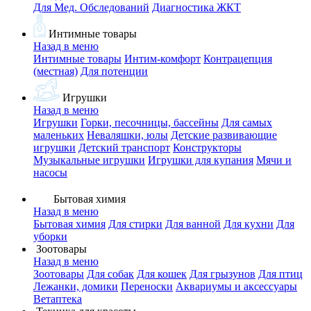
Для Мед. Обследований
Диагностика ЖКТ
Интимные товары
Назад в меню
Интимные товары
Интим-комфорт
Контрацепция
(местная)
Для потенции
Игрушки
Назад в меню
Игрушки
Горки, песочницы, бассейны
Для самых
маленьких
Неваляшки, юлы
Детские развивающие
игрушки
Детский транспорт
Конструкторы
Музыкальные игрушки
Игрушки для купания
Мячи и
насосы
Бытовая химия
Назад в меню
Бытовая химия
Для стирки
Для ванной
Для кухни
Для
уборки
Зоотовары
Назад в меню
Зоотовары
Для собак
Для кошек
Для грызунов
Для птиц
Лежанки, домики
Переноски
Аквариумы и аксессуары
Ветаптека