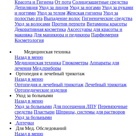
Красота и Гигиена
От пота
Солнцезащитные средства
Депиляция
Уход за лицом
Уход за ногами
Уход за руками
и ногтями
Уход за телом
Женская гигиена
Уход за
полостью рта
Выпадение волос
Гигиенические средства
Уход за волосами
Против перхоти
Витамины красоты
Декоративная косметика
Аксессуары для красоты и
макияжа
Для маникюра и педикюра
Парфюмерия
Косметология
Медицинская техника
Назад в меню
Медицинская техника
Глюкометры
Аппараты для
лечения
Мед.приборы
Ортопедия и лечебный трикотаж
Назад в меню
Ортопедия и лечебный трикотаж
Лечебный трикотаж
Ортопедические изделия
Уход за больными
Назад в меню
Уход за больными
Для посещения ЛПУ
Перевязочные
средства
Пластыри
Шприцы, системы для растворов
Уход за больными
Аптечки
Для Мед. Обследований
Назад в меню