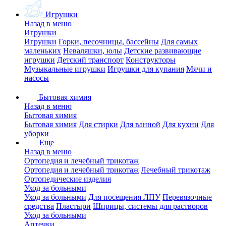
Игрушки
Назад в меню
Игрушки
Игрушки
Горки, песочницы, бассейны
Для самых
маленьких
Неваляшки, юлы
Детские развивающие
игрушки
Детский транспорт
Конструкторы
Музыкальные игрушки
Игрушки для купания
Мячи и
насосы
Бытовая химия
Назад в меню
Бытовая химия
Бытовая химия
Для стирки
Для ванной
Для кухни
Для
уборки
Еще
Назад в меню
Ортопедия и лечебный трикотаж
Ортопедия и лечебный трикотаж
Лечебный трикотаж
Ортопедические изделия
Уход за больными
Уход за больными
Для посещения ЛПУ
Перевязочные
средства
Пластыри
Шприцы, системы для растворов
Уход за больными
Аптечки