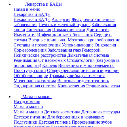
Лекарства и БАДы
Назад в меню
Лекарства и БАДы
Лекарства и БАДы
Аллергия
Желудочно-кишечные
заболевания
Печень и желчный пузырь
Заболевания
крови
Гинекология
Поражения кожи
Диетология
Иммунитет
Инфекционные заболевания
Сердце и
сосуды
Вредные привычки
Мозговое кровообращение
Суставы и позвоночник
Успокаивающие
Онкология
Лор-заболевания
Заболевания глаз
Геморрой
Психические расстройства
Дыхательная система
Реанимация
От насекомых
Стоматология (без ухода за
полостью рта)
Кашель
Витамины и микроэлементы
Простуда, грипп
Общеукрепляющие и тонизирующие
Обезболивающие
Травмы, ушибы, растяжения
Мочеполовая система
Венозная недостаточность
Эндокринная система
Кровотечения
Редкие лекарства
Мама и малыш
Назад в меню
Мама и малыш
Мама и малыш
Детская косметика
Детские аксессуары
Детское питание
Для беременных и кормящих
Подгузники
Детская гигиена
Прорезывание зубов