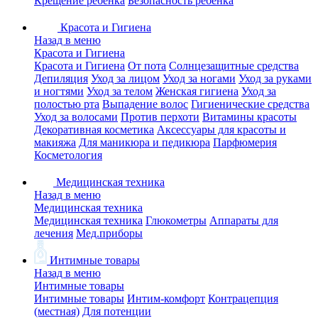
Крещение ребенка
Безопасность ребенка
Красота и Гигиена
Назад в меню
Красота и Гигиена
Красота и Гигиена
От пота
Солнцезащитные средства
Депиляция
Уход за лицом
Уход за ногами
Уход за руками
и ногтями
Уход за телом
Женская гигиена
Уход за
полостью рта
Выпадение волос
Гигиенические средства
Уход за волосами
Против перхоти
Витамины красоты
Декоративная косметика
Аксессуары для красоты и
макияжа
Для маникюра и педикюра
Парфюмерия
Косметология
Медицинская техника
Назад в меню
Медицинская техника
Медицинская техника
Глюкометры
Аппараты для
лечения
Мед.приборы
Интимные товары
Назад в меню
Интимные товары
Интимные товары
Интим-комфорт
Контрацепция
(местная)
Для потенции