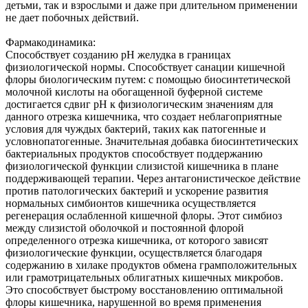
детьми, так и взрослыми и даже при длительном применении
не дает побочных действий.
Фармакодинамика:
Способствует созданию рН желудка в границах
физиологической нормы. Способствует санации кишечной
флоры биологическим путем: с помощью биосинтетической
молочной кислоты на обогащенной буферной системе
достигается сдвиг рН к физиологическим значениям для
данного отрезка кишечника, что создает неблагоприятные
условия для чуждых бактерий, таких как патогенные и
условнопатогенные. Значительная добавка биосинтетических
бактериальных продуктов способствует поддержанию
физиологической функции слизистой кишечника в плане
поддерживающей терапии. Через антагонистическое действие
против патологических бактерий и ускорение развития
нормальных симбионтов кишечника осуществляется
регенерация ослабленной кишечной флоры. Этот симбиоз
между слизистой оболочкой и постоянной флорой
определенного отрезка кишечника, от которого зависят
физиологические функции, осуществляется благодаря
содержанию в хилаке продуктов обмена грамположительных
или грамотрицательных облигатных кишечных микробов.
Это способствует быстрому восстановлению оптимальной
флоры кишечника, нарушенной во время применения