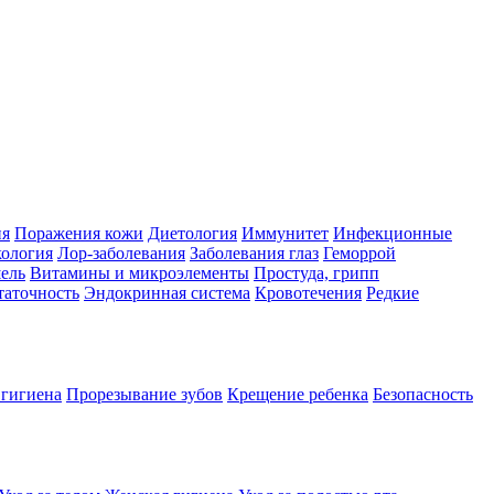
ия
Поражения кожи
Диетология
Иммунитет
Инфекционные
ология
Лор-заболевания
Заболевания глаз
Геморрой
ель
Витамины и микроэлементы
Простуда, грипп
таточность
Эндокринная система
Кровотечения
Редкие
 гигиена
Прорезывание зубов
Крещение ребенка
Безопасность