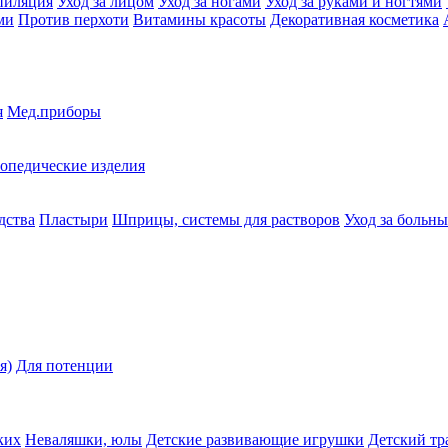
пиляция
Уход за лицом
Уход за ногами
Уход за руками и ногтями
ми
Против перхоти
Витамины красоты
Декоративная косметика
я
Мед.приборы
опедические изделия
дства
Пластыри
Шприцы, системы для растворов
Уход за больн
я)
Для потенции
ких
Неваляшки, юлы
Детские развивающие игрушки
Детский тр