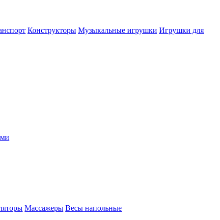
анспорт
Конструкторы
Музыкальные игрушки
Игрушки для
ыми
ляторы
Массажеры
Весы напольные