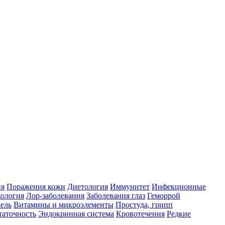
ия
Поражения кожи
Диетология
Иммунитет
Инфекционные
ология
Лор-заболевания
Заболевания глаз
Геморрой
ель
Витамины и микроэлементы
Простуда, грипп
таточность
Эндокринная система
Кровотечения
Редкие