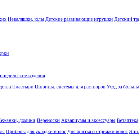
ких
Неваляшки, юлы
Детские развивающие игрушки
Детский тр
орки
опедические изделия
дства
Пластыри
Шприцы, системы для растворов
Уход за больн
Лежанки, домики
Переноски
Аквариумы и аксессуары
Ветаптека
ры
Приборы для укладки волос
Для бритья и стрижки волос
Эпи