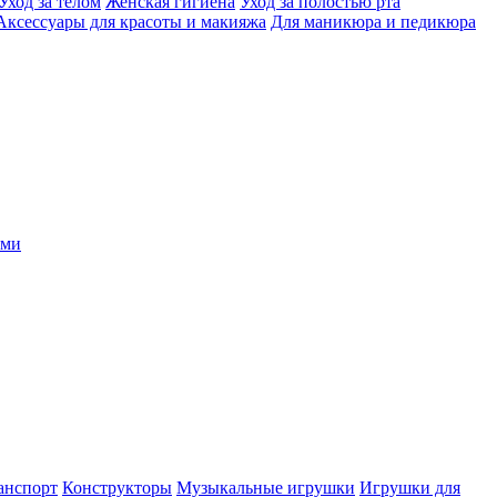
Уход за телом
Женская гигиена
Уход за полостью рта
Аксессуары для красоты и макияжа
Для маникюра и педикюра
ыми
анспорт
Конструкторы
Музыкальные игрушки
Игрушки для