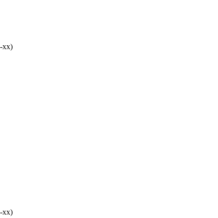
-хх)
-хх)