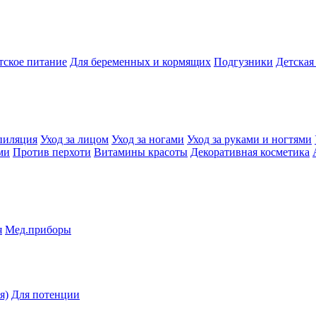
тское питание
Для беременных и кормящих
Подгузники
Детская
пиляция
Уход за лицом
Уход за ногами
Уход за руками и ногтями
ми
Против перхоти
Витамины красоты
Декоративная косметика
я
Мед.приборы
я)
Для потенции