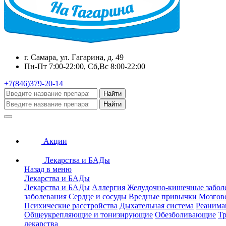
г. Самара, ул. Гагарина, д. 49
Пн-Пт 7:00-22:00, Сб,Вс 8:00-22:00
+7(846)379-20-14
Найти
Найти
Акции
Лекарства и БАДы
Назад в меню
Лекарства и БАДы
Лекарства и БАДы
Аллергия
Желудочно-кишечные забол
заболевания
Сердце и сосуды
Вредные привычки
Мозгов
Психические расстройства
Дыхательная система
Реанима
Общеукрепляющие и тонизирующие
Обезболивающие
Тр
лекарства