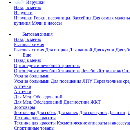
Игрушки
Назад в меню
Игрушки
Игрушки
Горки, песочницы, бассейны
Для самых малень
купания
Мячи и насосы
Бытовая химия
Назад в меню
Бытовая химия
Бытовая химия
Для стирки
Для ванной
Для кухни
Для уб
Еще
Назад в меню
Ортопедия и лечебный трикотаж
Ортопедия и лечебный трикотаж
Лечебный трикотаж
Орт
Уход за больными
Уход за больными
Для посещения ЛПУ
Перевязочные сре
Аптечки
Аптечки
Для Мед. Обследований
Для Мед. Обследований
Диагностика ЖКТ
Зоотовары
Зоотовары
Для собак
Для кошек
Для грызунов
Для птиц
Техника для красоты
Техника для красоты
Косметические аппараты и аксессуа
Спортивные товары