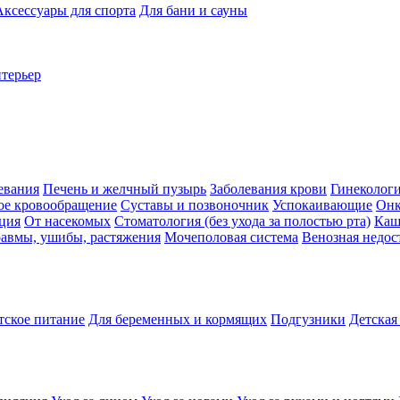
Аксессуары для спорта
Для бани и сауны
нтерьер
евания
Печень и желчный пузырь
Заболевания крови
Гинеколог
ое кровообращение
Суставы и позвоночник
Успокаивающие
Онк
ция
От насекомых
Стоматология (без ухода за полостью рта)
Каш
авмы, ушибы, растяжения
Мочеполовая система
Венозная недос
тское питание
Для беременных и кормящих
Подгузники
Детская