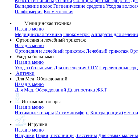
Красота и Гигиена
От пота
Солнцезащитные средства
Де
Выпадение волос
Гигиенические средства
Уход за волоса
Парфюмерия
Косметология
Медицинская техника
Назад в меню
Медицинская техника
Глюкометры
Аппараты для лечени
Ортопедия и лечебный трикотаж
Назад в меню
Ортопедия и лечебный трикотаж
Лечебный трикотаж
Орт
Уход за больными
Назад в меню
Уход за больными
Для посещения ЛПУ
Перевязочные сре
Аптечки
Для Мед. Обследований
Назад в меню
Для Мед. Обследований
Диагностика ЖКТ
Интимные товары
Назад в меню
Интимные товары
Интим-комфорт
Контрацепция (местна
Игрушки
Назад в меню
Игрушки
Горки, песочницы, бассейны
Для самых малень