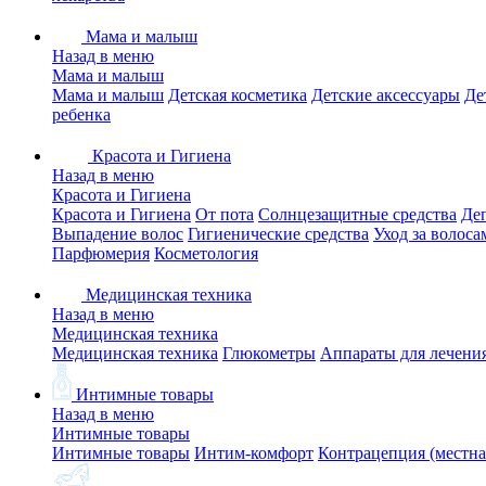
Мама и малыш
Назад в меню
Мама и малыш
Мама и малыш
Детская косметика
Детские аксессуары
Де
ребенка
Красота и Гигиена
Назад в меню
Красота и Гигиена
Красота и Гигиена
От пота
Солнцезащитные средства
Де
Выпадение волос
Гигиенические средства
Уход за волоса
Парфюмерия
Косметология
Медицинская техника
Назад в меню
Медицинская техника
Медицинская техника
Глюкометры
Аппараты для лечени
Интимные товары
Назад в меню
Интимные товары
Интимные товары
Интим-комфорт
Контрацепция (местна