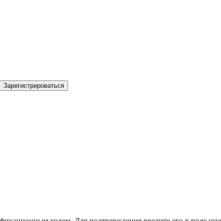
Зарегистрироваться
фикационным кодом. Для подтверждения введите его в поле ниж