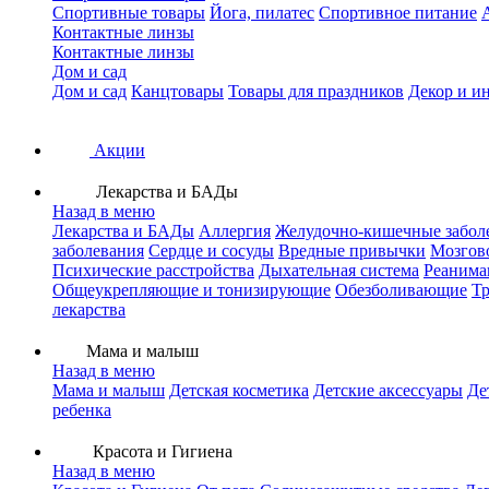
Спортивные товары
Йога, пилатес
Спортивное питание
Контактные линзы
Контактные линзы
Дом и сад
Дом и сад
Канцтовары
Товары для праздников
Декор и и
Акции
Лекарства и БАДы
Назад в меню
Лекарства и БАДы
Аллергия
Желудочно-кишечные забол
заболевания
Сердце и сосуды
Вредные привычки
Мозгов
Психические расстройства
Дыхательная система
Реанима
Общеукрепляющие и тонизирующие
Обезболивающие
Тр
лекарства
Мама и малыш
Назад в меню
Мама и малыш
Детская косметика
Детские аксессуары
Де
ребенка
Красота и Гигиена
Назад в меню