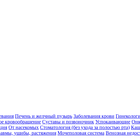
евания
Печень и желчный пузырь
Заболевания крови
Гинеколог
ое кровообращение
Суставы и позвоночник
Успокаивающие
Онк
ция
От насекомых
Стоматология (без ухода за полостью рта)
Каш
авмы, ушибы, растяжения
Мочеполовая система
Венозная недос