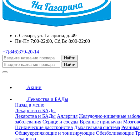
г. Самара, ул. Гагарина, д. 49
Пн-Пт 7:00-22:00, Сб,Вс 8:00-22:00
+7(846)379-20-14
Найти
Найти
Акции
Лекарства и БАДы
Назад в меню
Лекарства и БАДы
Лекарства и БАДы
Аллергия
Желудочно-кишечные забол
заболевания
Сердце и сосуды
Вредные привычки
Мозгов
Психические расстройства
Дыхательная система
Реанима
Общеукрепляющие и тонизирующие
Обезболивающие
Тр
лекарства