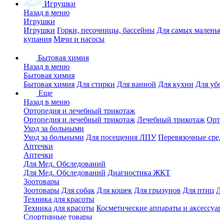
Игрушки
Назад в меню
Игрушки
Игрушки
Горки, песочницы, бассейны
Для самых малень
купания
Мячи и насосы
Бытовая химия
Назад в меню
Бытовая химия
Бытовая химия
Для стирки
Для ванной
Для кухни
Для уб
Еще
Назад в меню
Ортопедия и лечебный трикотаж
Ортопедия и лечебный трикотаж
Лечебный трикотаж
Орт
Уход за больными
Уход за больными
Для посещения ЛПУ
Перевязочные сре
Аптечки
Аптечки
Для Мед. Обследований
Для Мед. Обследований
Диагностика ЖКТ
Зоотовары
Зоотовары
Для собак
Для кошек
Для грызунов
Для птиц
Техника для красоты
Техника для красоты
Косметические аппараты и аксессуа
Спортивные товары