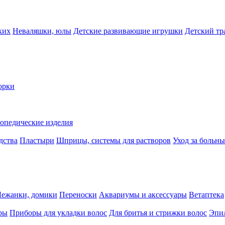
ких
Неваляшки, юлы
Детские развивающие игрушки
Детский тр
орки
опедические изделия
дства
Пластыри
Шприцы, системы для растворов
Уход за больн
Лежанки, домики
Переноски
Аквариумы и аксессуары
Ветаптека
ры
Приборы для укладки волос
Для бритья и стрижки волос
Эпи