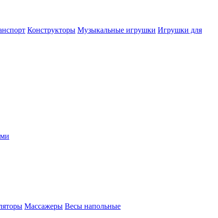
анспорт
Конструкторы
Музыкальные игрушки
Игрушки для
ыми
ляторы
Массажеры
Весы напольные