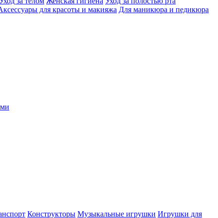
Уход за телом
Женская гигиена
Уход за полостью рта
Аксессуары для красоты и макияжа
Для маникюра и педикюра
ыми
анспорт
Конструкторы
Музыкальные игрушки
Игрушки для