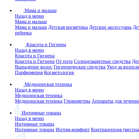
Мама и малыш
Назад в меню
Мама и малыш
Мама и малыш
Детская косметика
Детские аксессуары
Де
ребенка
Красота и Гигиена
Назад в меню
Красота и Гигиена
Красота и Гигиена
От пота
Солнцезащитные средства
Де
Выпадение волос
Гигиенические средства
Уход за волоса
Парфюмерия
Косметология
Медицинская техника
Назад в меню
Медицинская техника
Медицинская техника
Глюкометры
Аппараты для лечени
Интимные товары
Назад в меню
Интимные товары
Интимные товары
Интим-комфорт
Контрацепция (местна