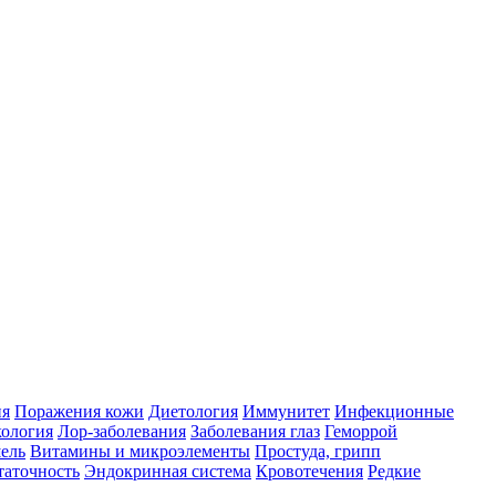
ия
Поражения кожи
Диетология
Иммунитет
Инфекционные
ология
Лор-заболевания
Заболевания глаз
Геморрой
ель
Витамины и микроэлементы
Простуда, грипп
таточность
Эндокринная система
Кровотечения
Редкие