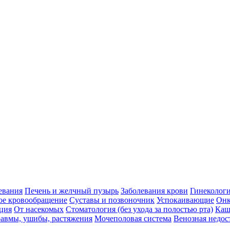
евания
Печень и желчный пузырь
Заболевания крови
Гинеколог
ое кровообращение
Суставы и позвоночник
Успокаивающие
Онк
ция
От насекомых
Стоматология (без ухода за полостью рта)
Каш
авмы, ушибы, растяжения
Мочеполовая система
Венозная недос