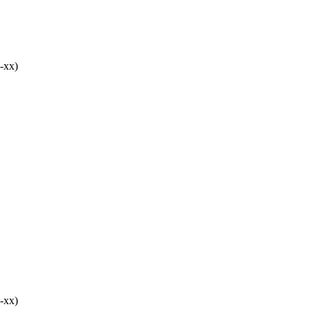
-хх)
-хх)