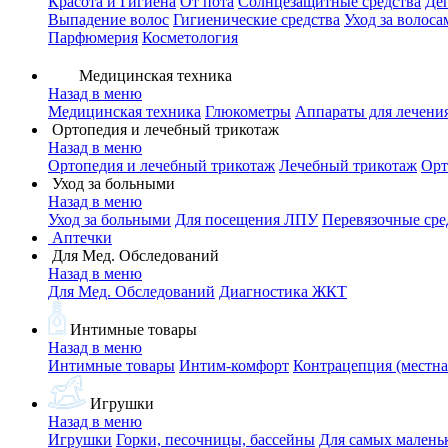
Красота и Гигиена
От пота
Солнцезащитные средства
Де
Выпадение волос
Гигиенические средства
Уход за волоса
Парфюмерия
Косметология
Медицинская техника
Назад в меню
Медицинская техника
Глюкометры
Аппараты для лечени
Ортопедия и лечебный трикотаж
Назад в меню
Ортопедия и лечебный трикотаж
Лечебный трикотаж
Орт
Уход за больными
Назад в меню
Уход за больными
Для посещения ЛПУ
Перевязочные сре
Аптечки
Для Мед. Обследований
Назад в меню
Для Мед. Обследований
Диагностика ЖКТ
Интимные товары
Назад в меню
Интимные товары
Интим-комфорт
Контрацепция (местна
Игрушки
Назад в меню
Игрушки
Горки, песочницы, бассейны
Для самых малень