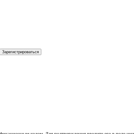
Зарегистрироваться
фикационным кодом. Для подтверждения введите его в поле ниж