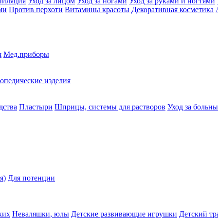
пиляция
Уход за лицом
Уход за ногами
Уход за руками и ногтями
ми
Против перхоти
Витамины красоты
Декоративная косметика
я
Мед.приборы
опедические изделия
дства
Пластыри
Шприцы, системы для растворов
Уход за больн
я)
Для потенции
ких
Неваляшки, юлы
Детские развивающие игрушки
Детский тр