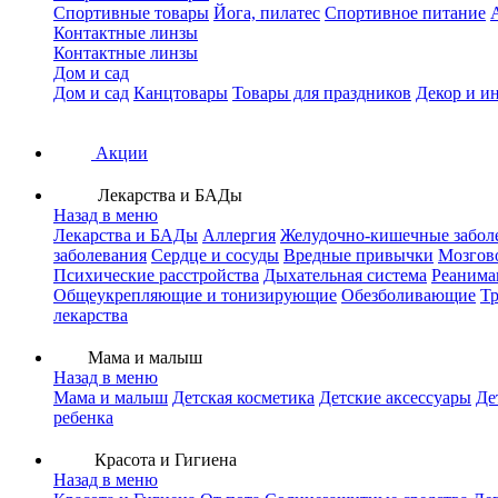
Спортивные товары
Йога, пилатес
Спортивное питание
Контактные линзы
Контактные линзы
Дом и сад
Дом и сад
Канцтовары
Товары для праздников
Декор и и
Акции
Лекарства и БАДы
Назад в меню
Лекарства и БАДы
Аллергия
Желудочно-кишечные забол
заболевания
Сердце и сосуды
Вредные привычки
Мозгов
Психические расстройства
Дыхательная система
Реанима
Общеукрепляющие и тонизирующие
Обезболивающие
Тр
лекарства
Мама и малыш
Назад в меню
Мама и малыш
Детская косметика
Детские аксессуары
Де
ребенка
Красота и Гигиена
Назад в меню