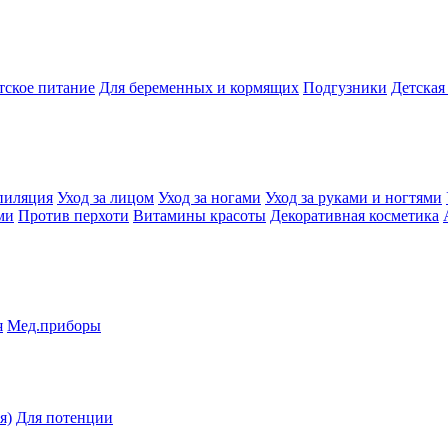
тское питание
Для беременных и кормящих
Подгузники
Детская
пиляция
Уход за лицом
Уход за ногами
Уход за руками и ногтями
ми
Против перхоти
Витамины красоты
Декоративная косметика
я
Мед.приборы
я)
Для потенции