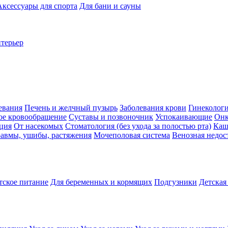
Аксессуары для спорта
Для бани и сауны
нтерьер
евания
Печень и желчный пузырь
Заболевания крови
Гинеколог
ое кровообращение
Суставы и позвоночник
Успокаивающие
Онк
ция
От насекомых
Стоматология (без ухода за полостью рта)
Каш
авмы, ушибы, растяжения
Мочеполовая система
Венозная недос
тское питание
Для беременных и кормящих
Подгузники
Детская