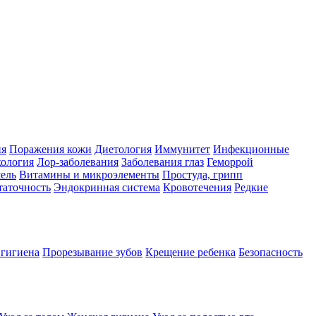
ия
Поражения кожи
Диетология
Иммунитет
Инфекционные
ология
Лор-заболевания
Заболевания глаз
Геморрой
ель
Витамины и микроэлементы
Простуда, грипп
таточность
Эндокринная система
Кровотечения
Редкие
 гигиена
Прорезывание зубов
Крещение ребенка
Безопасность