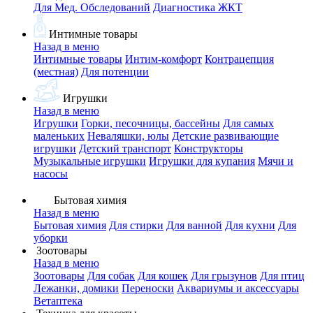
Для Мед. Обследований
Диагностика ЖКТ
Интимные товары
Назад в меню
Интимные товары
Интим-комфорт
Контрацепция
(местная)
Для потенции
Игрушки
Назад в меню
Игрушки
Горки, песочницы, бассейны
Для самых
маленьких
Неваляшки, юлы
Детские развивающие
игрушки
Детский транспорт
Конструкторы
Музыкальные игрушки
Игрушки для купания
Мячи и
насосы
Бытовая химия
Назад в меню
Бытовая химия
Для стирки
Для ванной
Для кухни
Для
уборки
Зоотовары
Назад в меню
Зоотовары
Для собак
Для кошек
Для грызунов
Для птиц
Лежанки, домики
Переноски
Аквариумы и аксессуары
Ветаптека