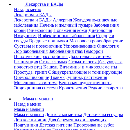
Лекарства и БАДы
Назад в меню
Лекарства и БАДы
Лекарства и БАДы
Аллергия
Желудочно-кишечные
заболевания
Печень и желчный пузырь
Заболевания
крови
Гинекология
Поражения кожи
Диетология
Иммунитет
Инфекционные заболевания
Сердце и
сосуды
Вредные привычки
Мозговое кровообращение
Суставы и позвоночник
Успокаивающие
Онкология
Лор-заболевания
Заболевания глаз
Геморрой
Психические расстройства
Дыхательная система
Реанимация
От насекомых
Стоматология (без ухода за
полостью рта)
Кашель
Витамины и микроэлементы
Простуда, грипп
Общеукрепляющие и тонизирующие
Обезболивающие
Травмы, ушибы, растяжения
Мочеполовая система
Венозная недостаточность
Эндокринная система
Кровотечения
Редкие лекарства
Мама и малыш
Назад в меню
Мама и малыш
Мама и малыш
Детская косметика
Детские аксессуары
Детское питание
Для беременных и кормящих
Подгузники
Детская гигиена
Прорезывание зубов