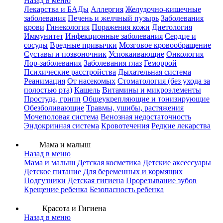
Назад в меню
Лекарства и БАДы
Аллергия
Желудочно-кишечные
заболевания
Печень и желчный пузырь
Заболевания
крови
Гинекология
Поражения кожи
Диетология
Иммунитет
Инфекционные заболевания
Сердце и
сосуды
Вредные привычки
Мозговое кровообращение
Суставы и позвоночник
Успокаивающие
Онкология
Лор-заболевания
Заболевания глаз
Геморрой
Психические расстройства
Дыхательная система
Реанимация
От насекомых
Стоматология (без ухода за
полостью рта)
Кашель
Витамины и микроэлементы
Простуда, грипп
Общеукрепляющие и тонизирующие
Обезболивающие
Травмы, ушибы, растяжения
Мочеполовая система
Венозная недостаточность
Эндокринная система
Кровотечения
Редкие лекарства
Мама и малыш
Назад в меню
Мама и малыш
Детская косметика
Детские аксессуары
Детское питание
Для беременных и кормящих
Подгузники
Детская гигиена
Прорезывание зубов
Крещение ребенка
Безопасность ребенка
Красота и Гигиена
Назад в меню