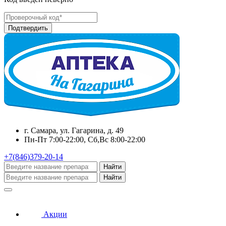
г. Самара, ул. Гагарина, д. 49
Пн-Пт 7:00-22:00, Сб,Вс 8:00-22:00
+7(846)379-20-14
Найти
Найти
Акции