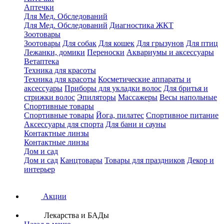
Аптечки
Для Мед. Обследований
Для Мед. Обследований
Диагностика ЖКТ
Зоотовары
Зоотовары
Для собак
Для кошек
Для грызунов
Для птиц
Лежанки, домики
Переноски
Аквариумы и аксессуары
Ветаптека
Техника для красоты
Техника для красоты
Косметические аппараты и
аксессуары
Приборы для укладки волос
Для бритья и
стрижки волос
Эпиляторы
Массажеры
Весы напольные
Спортивные товары
Спортивные товары
Йога, пилатес
Спортивное питание
Аксессуары для спорта
Для бани и сауны
Контактные линзы
Контактные линзы
Дом и сад
Дом и сад
Канцтовары
Товары для праздников
Декор и
интерьер
Акции
Лекарства и БАДы