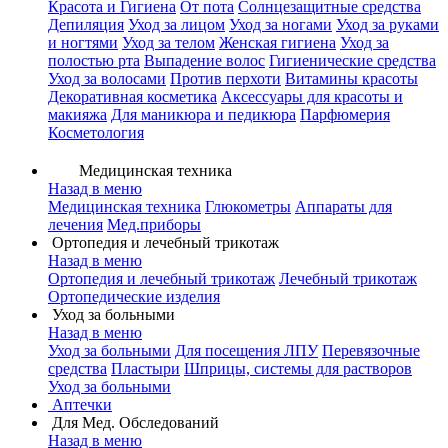
Красота и Гигиена
От пота
Солнцезащитные средства
Депиляция
Уход за лицом
Уход за ногами
Уход за руками
и ногтями
Уход за телом
Женская гигиена
Уход за
полостью рта
Выпадение волос
Гигиенические средства
Уход за волосами
Против перхоти
Витамины красоты
Декоративная косметика
Аксессуары для красоты и
макияжа
Для маникюра и педикюра
Парфюмерия
Косметология
Медицинская техника
Назад в меню
Медицинская техника
Глюкометры
Аппараты для
лечения
Мед.приборы
Ортопедия и лечебный трикотаж
Назад в меню
Ортопедия и лечебный трикотаж
Лечебный трикотаж
Ортопедические изделия
Уход за больными
Назад в меню
Уход за больными
Для посещения ЛПУ
Перевязочные
средства
Пластыри
Шприцы, системы для растворов
Уход за больными
Аптечки
Для Мед. Обследований
Назад в меню