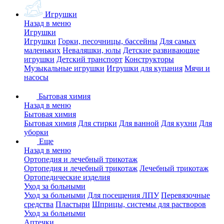
Игрушки
Назад в меню
Игрушки
Игрушки
Горки, песочницы, бассейны
Для самых
маленьких
Неваляшки, юлы
Детские развивающие
игрушки
Детский транспорт
Конструкторы
Музыкальные игрушки
Игрушки для купания
Мячи и
насосы
Бытовая химия
Назад в меню
Бытовая химия
Бытовая химия
Для стирки
Для ванной
Для кухни
Для
уборки
Еще
Назад в меню
Ортопедия и лечебный трикотаж
Ортопедия и лечебный трикотаж
Лечебный трикотаж
Ортопедические изделия
Уход за больными
Уход за больными
Для посещения ЛПУ
Перевязочные
средства
Пластыри
Шприцы, системы для растворов
Уход за больными
Аптечки