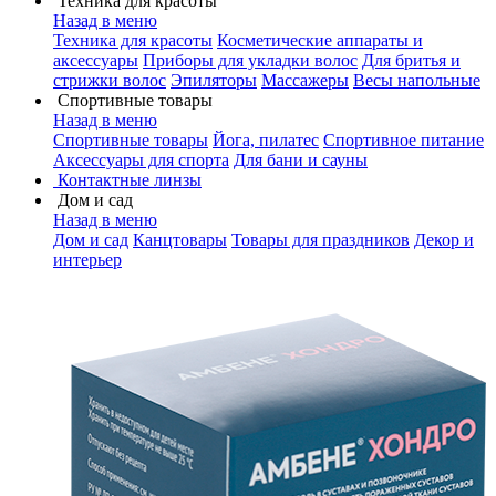
Техника для красоты
Назад в меню
Техника для красоты
Косметические аппараты и
аксессуары
Приборы для укладки волос
Для бритья и
стрижки волос
Эпиляторы
Массажеры
Весы напольные
Спортивные товары
Назад в меню
Спортивные товары
Йога, пилатес
Спортивное питание
Аксессуары для спорта
Для бани и сауны
Контактные линзы
Дом и сад
Назад в меню
Дом и сад
Канцтовары
Товары для праздников
Декор и
интерьер