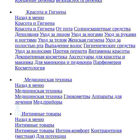
Крещение ребенка
Безопасность ребенка
Красота и Гигиена
Назад в меню
Красота и Гигиена
Красота и Гигиена
От пота
Солнцезащитные средства
Депиляция
Уход за лицом
Уход за ногами
Уход за руками
и ногтями
Уход за телом
Женская гигиена
Уход за
полостью рта
Выпадение волос
Гигиенические средства
Уход за волосами
Против перхоти
Витамины красоты
Декоративная косметика
Аксессуары для красоты и
макияжа
Для маникюра и педикюра
Парфюмерия
Косметология
Медицинская техника
Назад в меню
Медицинская техника
Медицинская техника
Глюкометры
Аппараты для
лечения
Мед.приборы
Интимные товары
Назад в меню
Интимные товары
Интимные товары
Интим-комфорт
Контрацепция
(местная)
Для потенции