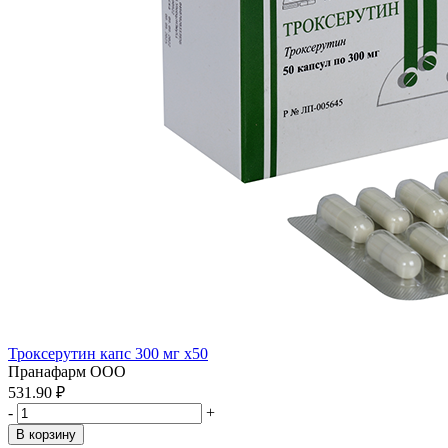
Троксерутин капс 300 мг x50
Пранафарм ООО
531.90 ₽
-
+
В корзину