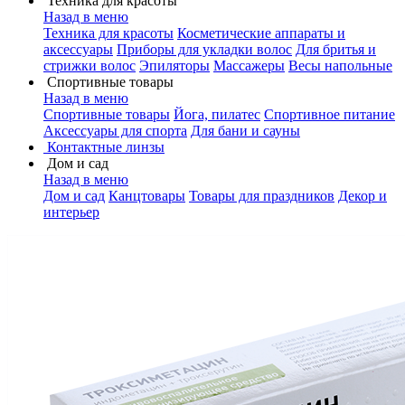
Техника для красоты
Назад в меню
Техника для красоты
Косметические аппараты и
аксессуары
Приборы для укладки волос
Для бритья и
стрижки волос
Эпиляторы
Массажеры
Весы напольные
Спортивные товары
Назад в меню
Спортивные товары
Йога, пилатес
Спортивное питание
Аксессуары для спорта
Для бани и сауны
Контактные линзы
Дом и сад
Назад в меню
Дом и сад
Канцтовары
Товары для праздников
Декор и
интерьер