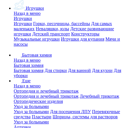
Игрушки
Назад в меню
Игрушки
Игрушки
Горки, песочницы, бассейны
Для самых
маленьких
Неваляшки, юлы
Детские развивающие
игрушки
Детский транспорт
Конструкторы
Музыкальные игрушки
Игрушки для купания
Мячи и
насосы
Бытовая химия
Назад в меню
Бытовая химия
Бытовая химия
Для стирки
Для ванной
Для кухни
Для
уборки
Еще
Назад в меню
Ортопедия и лечебный трикотаж
Ортопедия и лечебный трикотаж
Лечебный трикотаж
Ортопедические изделия
Уход за больными
Уход за больными
Для посещения ЛПУ
Перевязочные
средства
Пластыри
Шприцы, системы для растворов
Уход за больными
Аптечки