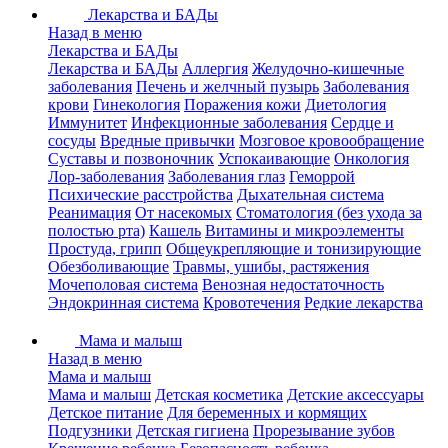
Лекарства и БАДы
Назад в меню
Лекарства и БАДы
Лекарства и БАДы
Аллергия
Желудочно-кишечные
заболевания
Печень и желчный пузырь
Заболевания
крови
Гинекология
Поражения кожи
Диетология
Иммунитет
Инфекционные заболевания
Сердце и
сосуды
Вредные привычки
Мозговое кровообращение
Суставы и позвоночник
Успокаивающие
Онкология
Лор-заболевания
Заболевания глаз
Геморрой
Психические расстройства
Дыхательная система
Реанимация
От насекомых
Стоматология (без ухода за
полостью рта)
Кашель
Витамины и микроэлементы
Простуда, грипп
Общеукрепляющие и тонизирующие
Обезболивающие
Травмы, ушибы, растяжения
Мочеполовая система
Венозная недостаточность
Эндокринная система
Кровотечения
Редкие лекарства
Мама и малыш
Назад в меню
Мама и малыш
Мама и малыш
Детская косметика
Детские аксессуары
Детское питание
Для беременных и кормящих
Подгузники
Детская гигиена
Прорезывание зубов