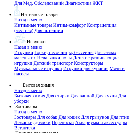
Для Мед. Обследований
Диагностика ЖКТ
Интимные товары
Назад в меню
Интимные товары
Интим-комфорт
Контрацепция
(местная)
Для потенции
Игрушки
Назад в меню
Игрушки
Горки, песочницы, бассейны
Для самых
маленьких
Неваляшки, юлы
Детские развивающие
игрушки
Детский транспорт
Конструкторы
Музыкальные игрушки
Игрушки для купания
Мячи и
насосы
Бытовая химия
Назад в меню
Бытовая химия
Для стирки
Для ванной
Для кухни
Для
уборки
Зоотовары
Назад в меню
Зоотовары
Для собак
Для кошек
Для грызунов
Для птиц
Лежанки, домики
Переноски
Аквариумы и аксессуары
Ветаптека