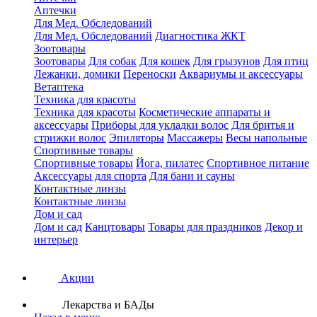
Аптечки
Для Мед. Обследований
Для Мед. Обследований
Диагностика ЖКТ
Зоотовары
Зоотовары
Для собак
Для кошек
Для грызунов
Для птиц
Лежанки, домики
Переноски
Аквариумы и аксессуары
Ветаптека
Техника для красоты
Техника для красоты
Косметические аппараты и
аксессуары
Приборы для укладки волос
Для бритья и
стрижки волос
Эпиляторы
Массажеры
Весы напольные
Спортивные товары
Спортивные товары
Йога, пилатес
Спортивное питание
Аксессуары для спорта
Для бани и сауны
Контактные линзы
Контактные линзы
Дом и сад
Дом и сад
Канцтовары
Товары для праздников
Декор и
интерьер
Акции
Лекарства и БАДы