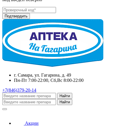
г. Самара, ул. Гагарина, д. 49
Пн-Пт 7:00-22:00, Сб,Вс 8:00-22:00
+7(846)379-20-14
Найти
Найти
Акции