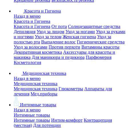
Крещение ребенка
Безопасность ребенка
Красота и Гигиена
Назад в меню
Красота и Гигиена
Красота и Гигиена
От пота
Солнцезащитные средства
Депиляция
Уход за лицом
Уход за ногами
Уход за руками
и ногтями
Уход за телом
Женская гигиена
Уход за
полостью рта
Выпадение волос
Гигиенические средства
Уход за волосами
Против перхоти
Витамины красоты
Декоративная косметика
Аксессуары для красоты и
макияжа
Для маникюра и педикюра
Парфюмерия
Косметология
Медицинская техника
Назад в меню
Медицинская техника
Медицинская техника
Глюкометры
Аппараты для
лечения
Мед.приборы
Интимные товары
Назад в меню
Интимные товары
Интимные товары
Интим-комфорт
Контрацепция
(местная)
Для потенции