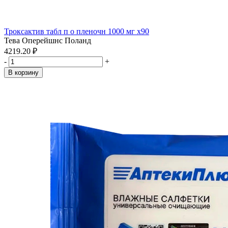
Троксактив табл п о пленочн 1000 мг x90
Тева Оперейшнс Поланд
4219.20 ₽
-
+
В корзину