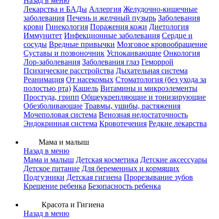
Назад в меню
Лекарства и БАДы
Аллергия
Желудочно-кишечные
заболевания
Печень и желчный пузырь
Заболевания
крови
Гинекология
Поражения кожи
Диетология
Иммунитет
Инфекционные заболевания
Сердце и
сосуды
Вредные привычки
Мозговое кровообращение
Суставы и позвоночник
Успокаивающие
Онкология
Лор-заболевания
Заболевания глаз
Геморрой
Психические расстройства
Дыхательная система
Реанимация
От насекомых
Стоматология (без ухода за
полостью рта)
Кашель
Витамины и микроэлементы
Простуда, грипп
Общеукрепляющие и тонизирующие
Обезболивающие
Травмы, ушибы, растяжения
Мочеполовая система
Венозная недостаточность
Эндокринная система
Кровотечения
Редкие лекарства
Мама и малыш
Назад в меню
Мама и малыш
Детская косметика
Детские аксессуары
Детское питание
Для беременных и кормящих
Подгузники
Детская гигиена
Прорезывание зубов
Крещение ребенка
Безопасность ребенка
Красота и Гигиена
Назад в меню