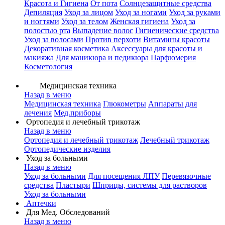
Красота и Гигиена
От пота
Солнцезащитные средства
Депиляция
Уход за лицом
Уход за ногами
Уход за руками
и ногтями
Уход за телом
Женская гигиена
Уход за
полостью рта
Выпадение волос
Гигиенические средства
Уход за волосами
Против перхоти
Витамины красоты
Декоративная косметика
Аксессуары для красоты и
макияжа
Для маникюра и педикюра
Парфюмерия
Косметология
Медицинская техника
Назад в меню
Медицинская техника
Глюкометры
Аппараты для
лечения
Мед.приборы
Ортопедия и лечебный трикотаж
Назад в меню
Ортопедия и лечебный трикотаж
Лечебный трикотаж
Ортопедические изделия
Уход за больными
Назад в меню
Уход за больными
Для посещения ЛПУ
Перевязочные
средства
Пластыри
Шприцы, системы для растворов
Уход за больными
Аптечки
Для Мед. Обследований
Назад в меню