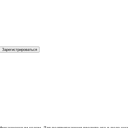
Зарегистрироваться
фикационным кодом. Для подтверждения введите его в поле ниж