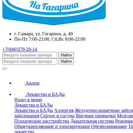
г. Самара, ул. Гагарина, д. 49
Пн-Пт 7:00-22:00, Сб,Вс 8:00-22:00
+7(846)379-20-14
Найти
Найти
Акции
Лекарства и БАДы
Назад в меню
Лекарства и БАДы
Лекарства и БАДы
Аллергия
Желудочно-кишечные забол
заболевания
Сердце и сосуды
Вредные привычки
Мозгов
Психические расстройства
Дыхательная система
Реанима
Общеукрепляющие и тонизирующие
Обезболивающие
Тр
лекарства