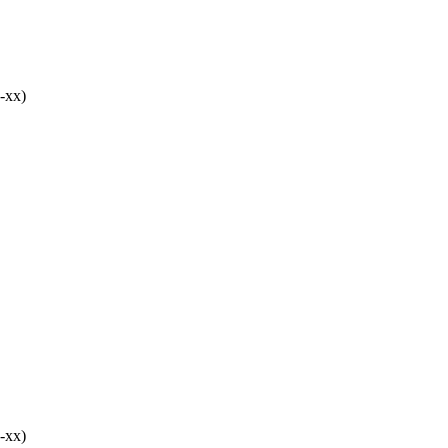
-хх)
-хх)