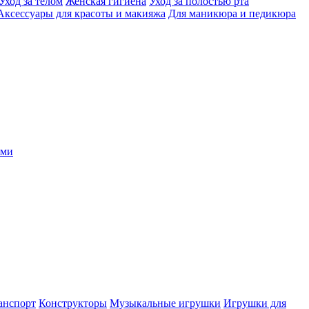
Уход за телом
Женская гигиена
Уход за полостью рта
Аксессуары для красоты и макияжа
Для маникюра и педикюра
ыми
анспорт
Конструкторы
Музыкальные игрушки
Игрушки для