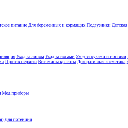
тское питание
Для беременных и кормящих
Подгузники
Детская
пиляция
Уход за лицом
Уход за ногами
Уход за руками и ногтями
ми
Против перхоти
Витамины красоты
Декоративная косметика
я
Мед.приборы
я)
Для потенции