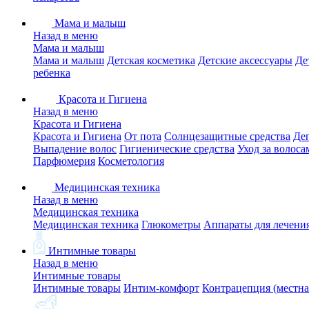
Мама и малыш
Назад в меню
Мама и малыш
Мама и малыш
Детская косметика
Детские аксессуары
Де
ребенка
Красота и Гигиена
Назад в меню
Красота и Гигиена
Красота и Гигиена
От пота
Солнцезащитные средства
Де
Выпадение волос
Гигиенические средства
Уход за волоса
Парфюмерия
Косметология
Медицинская техника
Назад в меню
Медицинская техника
Медицинская техника
Глюкометры
Аппараты для лечени
Интимные товары
Назад в меню
Интимные товары
Интимные товары
Интим-комфорт
Контрацепция (местна