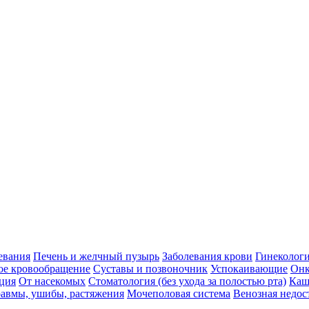
евания
Печень и желчный пузырь
Заболевания крови
Гинеколог
ое кровообращение
Суставы и позвоночник
Успокаивающие
Онк
ция
От насекомых
Стоматология (без ухода за полостью рта)
Каш
авмы, ушибы, растяжения
Мочеполовая система
Венозная недос