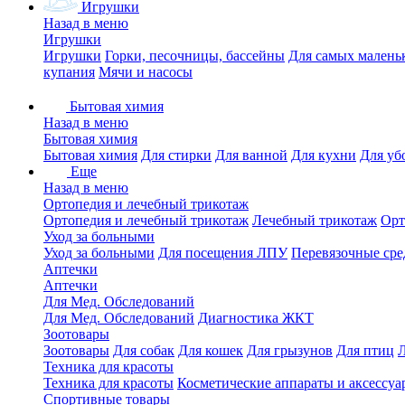
Игрушки
Назад в меню
Игрушки
Игрушки
Горки, песочницы, бассейны
Для самых малень
купания
Мячи и насосы
Бытовая химия
Назад в меню
Бытовая химия
Бытовая химия
Для стирки
Для ванной
Для кухни
Для уб
Еще
Назад в меню
Ортопедия и лечебный трикотаж
Ортопедия и лечебный трикотаж
Лечебный трикотаж
Орт
Уход за больными
Уход за больными
Для посещения ЛПУ
Перевязочные сре
Аптечки
Аптечки
Для Мед. Обследований
Для Мед. Обследований
Диагностика ЖКТ
Зоотовары
Зоотовары
Для собак
Для кошек
Для грызунов
Для птиц
Техника для красоты
Техника для красоты
Косметические аппараты и аксессуа
Спортивные товары