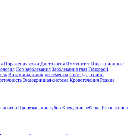
ия
Поражения кожи
Диетология
Иммунитет
Инфекционные
ология
Лор-заболевания
Заболевания глаз
Геморрой
ель
Витамины и микроэлементы
Простуда, грипп
таточность
Эндокринная система
Кровотечения
Редкие
 гигиена
Прорезывание зубов
Крещение ребенка
Безопасность