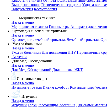
Красота и Гигиена
От пота
Солнцезащитные средства
Де
Выпадение волос
Гигиенические средства
Уход за волоса
Парфюмерия
Косметология
Медицинская техника
Назад в меню
Медицинская техника
Глюкометры
Аппараты для лечени
Ортопедия и лечебный трикотаж
Назад в меню
Ортопедия и лечебный трикотаж
Лечебный трикотаж
Орт
Уход за больными
Назад в меню
Уход за больными
Для посещения ЛПУ
Перевязочные сре
Аптечки
Для Мед. Обследований
Назад в меню
Для Мед. Обследований
Диагностика ЖКТ
Интимные товары
Назад в меню
Интимные товары
Интим-комфорт
Контрацепция (местна
Игрушки
Назад в меню
Игрушки
Горки, песочницы, бассейны
Для самых малень