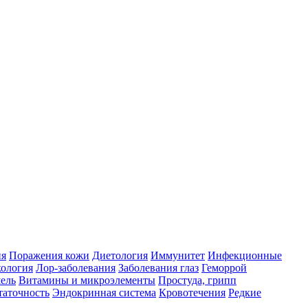
ия
Поражения кожи
Диетология
Иммунитет
Инфекционные
ология
Лор-заболевания
Заболевания глаз
Геморрой
ель
Витамины и микроэлементы
Простуда, грипп
таточность
Эндокринная система
Кровотечения
Редкие