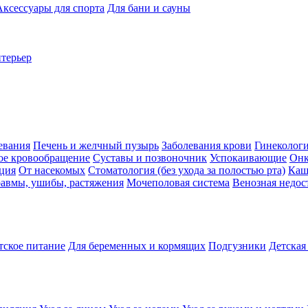
Аксессуары для спорта
Для бани и сауны
нтерьер
евания
Печень и желчный пузырь
Заболевания крови
Гинеколог
ое кровообращение
Суставы и позвоночник
Успокаивающие
Онк
ция
От насекомых
Стоматология (без ухода за полостью рта)
Каш
авмы, ушибы, растяжения
Мочеполовая система
Венозная недос
тское питание
Для беременных и кормящих
Подгузники
Детская