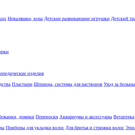
ких
Неваляшки, юлы
Детские развивающие игрушки
Детский тр
орки
опедические изделия
дства
Пластыри
Шприцы, системы для растворов
Уход за больн
Лежанки, домики
Переноски
Аквариумы и аксессуары
Ветаптека
ры
Приборы для укладки волос
Для бритья и стрижки волос
Эпи