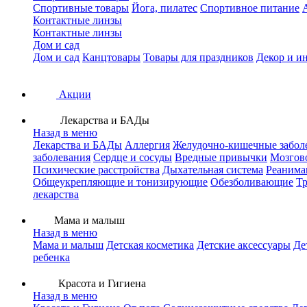
Спортивные товары
Йога, пилатес
Спортивное питание
Контактные линзы
Контактные линзы
Дом и сад
Дом и сад
Канцтовары
Товары для праздников
Декор и и
Акции
Лекарства и БАДы
Назад в меню
Лекарства и БАДы
Аллергия
Желудочно-кишечные забол
заболевания
Сердце и сосуды
Вредные привычки
Мозгов
Психические расстройства
Дыхательная система
Реанима
Общеукрепляющие и тонизирующие
Обезболивающие
Тр
лекарства
Мама и малыш
Назад в меню
Мама и малыш
Детская косметика
Детские аксессуары
Де
ребенка
Красота и Гигиена
Назад в меню