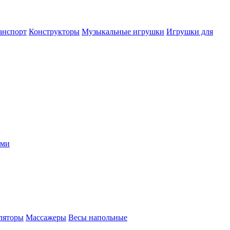
анспорт
Конструкторы
Музыкальные игрушки
Игрушки для
ыми
ляторы
Массажеры
Весы напольные