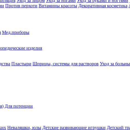
пиляция
Уход за лицом
Уход за ногами
Уход за руками и ногтями
ми
Против перхоти
Витамины красоты
Декоративная косметика
я
Мед.приборы
опедические изделия
дства
Пластыри
Шприцы, системы для растворов
Уход за больн
я)
Для потенции
ких
Неваляшки, юлы
Детские развивающие игрушки
Детский тр