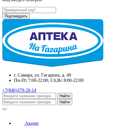
г. Самара, ул. Гагарина, д. 49
Пн-Пт 7:00-22:00, Сб,Вс 8:00-22:00
+7(846)379-20-14
Найти
Найти
Акции