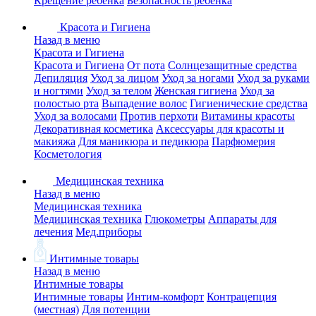
Крещение ребенка
Безопасность ребенка
Красота и Гигиена
Назад в меню
Красота и Гигиена
Красота и Гигиена
От пота
Солнцезащитные средства
Депиляция
Уход за лицом
Уход за ногами
Уход за руками
и ногтями
Уход за телом
Женская гигиена
Уход за
полостью рта
Выпадение волос
Гигиенические средства
Уход за волосами
Против перхоти
Витамины красоты
Декоративная косметика
Аксессуары для красоты и
макияжа
Для маникюра и педикюра
Парфюмерия
Косметология
Медицинская техника
Назад в меню
Медицинская техника
Медицинская техника
Глюкометры
Аппараты для
лечения
Мед.приборы
Интимные товары
Назад в меню
Интимные товары
Интимные товары
Интим-комфорт
Контрацепция
(местная)
Для потенции