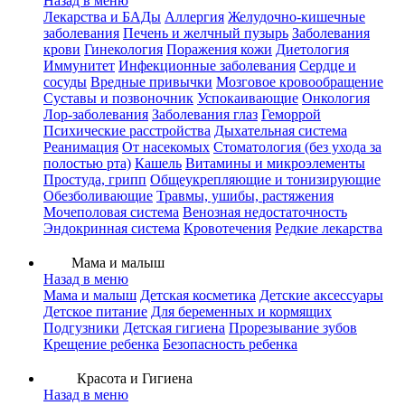
Назад в меню
Лекарства и БАДы
Аллергия
Желудочно-кишечные
заболевания
Печень и желчный пузырь
Заболевания
крови
Гинекология
Поражения кожи
Диетология
Иммунитет
Инфекционные заболевания
Сердце и
сосуды
Вредные привычки
Мозговое кровообращение
Суставы и позвоночник
Успокаивающие
Онкология
Лор-заболевания
Заболевания глаз
Геморрой
Психические расстройства
Дыхательная система
Реанимация
От насекомых
Стоматология (без ухода за
полостью рта)
Кашель
Витамины и микроэлементы
Простуда, грипп
Общеукрепляющие и тонизирующие
Обезболивающие
Травмы, ушибы, растяжения
Мочеполовая система
Венозная недостаточность
Эндокринная система
Кровотечения
Редкие лекарства
Мама и малыш
Назад в меню
Мама и малыш
Детская косметика
Детские аксессуары
Детское питание
Для беременных и кормящих
Подгузники
Детская гигиена
Прорезывание зубов
Крещение ребенка
Безопасность ребенка
Красота и Гигиена
Назад в меню