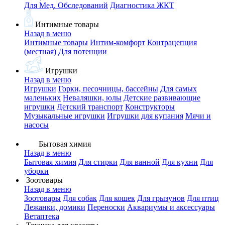
Для Мед. Обследований
Диагностика ЖКТ
Интимные товары
Назад в меню
Интимные товары
Интим-комфорт
Контрацепция
(местная)
Для потенции
Игрушки
Назад в меню
Игрушки
Горки, песочницы, бассейны
Для самых
маленьких
Неваляшки, юлы
Детские развивающие
игрушки
Детский транспорт
Конструкторы
Музыкальные игрушки
Игрушки для купания
Мячи и
насосы
Бытовая химия
Назад в меню
Бытовая химия
Для стирки
Для ванной
Для кухни
Для
уборки
Зоотовары
Назад в меню
Зоотовары
Для собак
Для кошек
Для грызунов
Для птиц
Лежанки, домики
Переноски
Аквариумы и аксессуары
Ветаптека