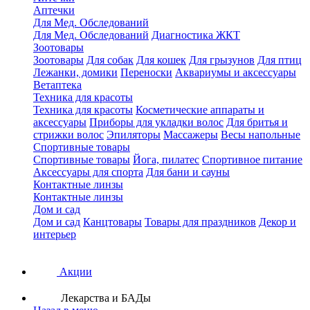
Аптечки
Для Мед. Обследований
Для Мед. Обследований
Диагностика ЖКТ
Зоотовары
Зоотовары
Для собак
Для кошек
Для грызунов
Для птиц
Лежанки, домики
Переноски
Аквариумы и аксессуары
Ветаптека
Техника для красоты
Техника для красоты
Косметические аппараты и
аксессуары
Приборы для укладки волос
Для бритья и
стрижки волос
Эпиляторы
Массажеры
Весы напольные
Спортивные товары
Спортивные товары
Йога, пилатес
Спортивное питание
Аксессуары для спорта
Для бани и сауны
Контактные линзы
Контактные линзы
Дом и сад
Дом и сад
Канцтовары
Товары для праздников
Декор и
интерьер
Акции
Лекарства и БАДы