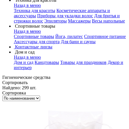
Техника для красоты
Назад в меню
Техника для красоты
Косметические аппараты и
аксессуары
Приборы для укладки волос
Для бритья и
стрижки волос
Эпиляторы
Массажеры
Весы напольные
Спортивные товары
Назад в меню
Спортивные товары
Йога, пилатес
Спортивное питание
Аксессуары для спорта
Для бани и сауны
Контактные линзы
Дом и сад
Назад в меню
Дом и сад
Канцтовары
Товары для праздников
Декор и
интерьер
Гигиенические средства
Сортировать
Найдено: 299 шт.
Сортировка