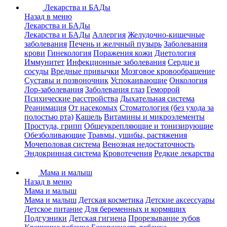
Лекарства и БАДы
Назад в меню
Лекарства и БАДы
Лекарства и БАДы
Аллергия
Желудочно-кишечные
заболевания
Печень и желчный пузырь
Заболевания
крови
Гинекология
Поражения кожи
Диетология
Иммунитет
Инфекционные заболевания
Сердце и
сосуды
Вредные привычки
Мозговое кровообращение
Суставы и позвоночник
Успокаивающие
Онкология
Лор-заболевания
Заболевания глаз
Геморрой
Психические расстройства
Дыхательная система
Реанимация
От насекомых
Стоматология (без ухода за
полостью рта)
Кашель
Витамины и микроэлементы
Простуда, грипп
Общеукрепляющие и тонизирующие
Обезболивающие
Травмы, ушибы, растяжения
Мочеполовая система
Венозная недостаточность
Эндокринная система
Кровотечения
Редкие лекарства
Мама и малыш
Назад в меню
Мама и малыш
Мама и малыш
Детская косметика
Детские аксессуары
Детское питание
Для беременных и кормящих
Подгузники
Детская гигиена
Прорезывание зубов