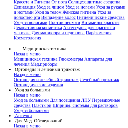
Красота и Гигиена
От пота
Солнцезащитные средства
Депиляция
Уход за лицом
Уход за ногами
Уход за руками
и ногтями
Уход за телом
Женская гигиена
Уход за
полостью рта
Выпадение волос
Гигиенические средства
Уход за волосами
Против перхоти
Витамины красоты
Декоративная косметика
Аксессуары для красоты и
макияжа
Для маникюра и педикюра
Парфюмерия
Косметология
Медицинская техника
Назад в меню
Медицинская техника
Глюкометры
Аппараты для
лечения
Мед.приборы
Ортопедия и лечебный трикотаж
Назад в меню
Ортопедия и лечебный трикотаж
Лечебный трикотаж
Ортопедические изделия
Уход за больными
Назад в меню
Уход за больными
Для посещения ЛПУ
Перевязочные
средства
Пластыри
Шприцы, системы для растворов
Уход за больными
Аптечки
Для Мед. Обследований
Назад в меню