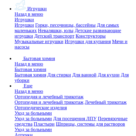
Игрушки
Назад в меню
Игрушки
Игрушки
Горки, песочницы, бассейны
Для самых
маленьких
Неваляшки, юлы
Детские развивающие
игрушки
Детский транспорт
Конструкторы
Музыкальные игрушки
Игрушки для купания
Мячи и
насосы
Бытовая химия
Назад в меню
Бытовая химия
Бытовая химия
Для стирки
Для ванной
Для кухни
Для
уборки
Еще
Назад в меню
Ортопедия и лечебный трикотаж
Ортопедия и лечебный трикотаж
Лечебный трикотаж
Ортопедические изделия
Уход за больными
Уход за больными
Для посещения ЛПУ
Перевязочные
средства
Пластыри
Шприцы, системы для растворов
Уход за больными
Аптечки