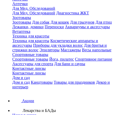
Аптечки
Для Мед. Обследований
Для Мед. Обследований
Диагностика ЖКТ
Зоотовары
Зоотовары
Для собак
Для кошек
Для грызунов
Для птиц
Лежанки, домики
Переноски
Аквариумы и аксессуары
Ветаптека
Техника для красоты
Техника для красоты
Косметические аппараты и
аксессуары
Приборы для укладки волос
Для бритья и
стрижки волос
Эпиляторы
Массажеры
Весы напольные
Спортивные товары
Спортивные товары
Йога, пилатес
Спортивное питание
Аксессуары для спорта
Для бани и сауны
Контактные линзы
Контактные линзы
Дом и сад
Дом и сад
Канцтовары
Товары для праздников
Декор и
интерьер
Акции
Лекарства и БАДы