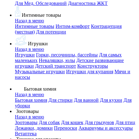
Для Мед. Обследований
Диагностика ЖКТ
Интимные товары
Назад в меню
Интимные товары
Интим-комфорт
Контрацепция
(местная)
Для потенции
Игрушки
Назад в меню
Игрушки
Горки, песочницы, бассейны
Для самых
маленьких
Неваляшки, юлы
Детские развивающие
игрушки
Детский транспорт
Конструкторы
Музыкальные игрушки
Игрушки для купания
Мячи и
насосы
Бытовая химия
Назад в меню
Бытовая химия
Для стирки
Для ванной
Для кухни
Для
уборки
Зоотовары
Назад в меню
Зоотовары
Для собак
Для кошек
Для грызунов
Для птиц
Лежанки, домики
Переноски
Аквариумы и аксессуары
Ветаптека