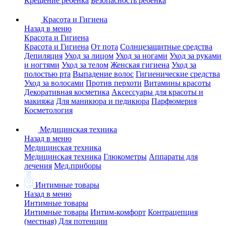
Крещение ребенка
Безопасность ребенка
Красота и Гигиена
Назад в меню
Красота и Гигиена
Красота и Гигиена
От пота
Солнцезащитные средства
Депиляция
Уход за лицом
Уход за ногами
Уход за руками
и ногтями
Уход за телом
Женская гигиена
Уход за
полостью рта
Выпадение волос
Гигиенические средства
Уход за волосами
Против перхоти
Витамины красоты
Декоративная косметика
Аксессуары для красоты и
макияжа
Для маникюра и педикюра
Парфюмерия
Косметология
Медицинская техника
Назад в меню
Медицинская техника
Медицинская техника
Глюкометры
Аппараты для
лечения
Мед.приборы
Интимные товары
Назад в меню
Интимные товары
Интимные товары
Интим-комфорт
Контрацепция
(местная)
Для потенции