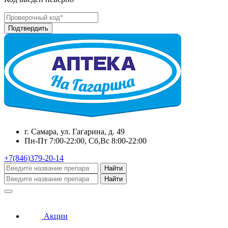
г. Самара, ул. Гагарина, д. 49
Пн-Пт 7:00-22:00, Сб,Вс 8:00-22:00
+7(846)379-20-14
Найти
Найти
Акции