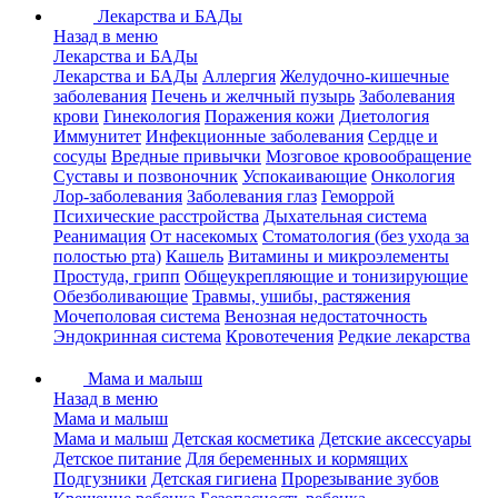
Лекарства и БАДы
Назад в меню
Лекарства и БАДы
Лекарства и БАДы
Аллергия
Желудочно-кишечные
заболевания
Печень и желчный пузырь
Заболевания
крови
Гинекология
Поражения кожи
Диетология
Иммунитет
Инфекционные заболевания
Сердце и
сосуды
Вредные привычки
Мозговое кровообращение
Суставы и позвоночник
Успокаивающие
Онкология
Лор-заболевания
Заболевания глаз
Геморрой
Психические расстройства
Дыхательная система
Реанимация
От насекомых
Стоматология (без ухода за
полостью рта)
Кашель
Витамины и микроэлементы
Простуда, грипп
Общеукрепляющие и тонизирующие
Обезболивающие
Травмы, ушибы, растяжения
Мочеполовая система
Венозная недостаточность
Эндокринная система
Кровотечения
Редкие лекарства
Мама и малыш
Назад в меню
Мама и малыш
Мама и малыш
Детская косметика
Детские аксессуары
Детское питание
Для беременных и кормящих
Подгузники
Детская гигиена
Прорезывание зубов