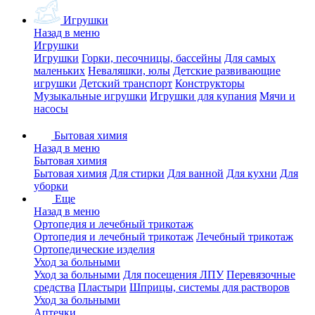
Игрушки
Назад в меню
Игрушки
Игрушки
Горки, песочницы, бассейны
Для самых
маленьких
Неваляшки, юлы
Детские развивающие
игрушки
Детский транспорт
Конструкторы
Музыкальные игрушки
Игрушки для купания
Мячи и
насосы
Бытовая химия
Назад в меню
Бытовая химия
Бытовая химия
Для стирки
Для ванной
Для кухни
Для
уборки
Еще
Назад в меню
Ортопедия и лечебный трикотаж
Ортопедия и лечебный трикотаж
Лечебный трикотаж
Ортопедические изделия
Уход за больными
Уход за больными
Для посещения ЛПУ
Перевязочные
средства
Пластыри
Шприцы, системы для растворов
Уход за больными
Аптечки