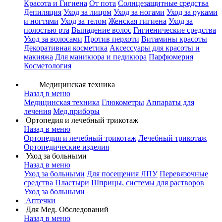
Красота и Гигиена
От пота
Солнцезащитные средства
Депиляция
Уход за лицом
Уход за ногами
Уход за руками
и ногтями
Уход за телом
Женская гигиена
Уход за
полостью рта
Выпадение волос
Гигиенические средства
Уход за волосами
Против перхоти
Витамины красоты
Декоративная косметика
Аксессуары для красоты и
макияжа
Для маникюра и педикюра
Парфюмерия
Косметология
Медицинская техника
Назад в меню
Медицинская техника
Глюкометры
Аппараты для
лечения
Мед.приборы
Ортопедия и лечебный трикотаж
Назад в меню
Ортопедия и лечебный трикотаж
Лечебный трикотаж
Ортопедические изделия
Уход за больными
Назад в меню
Уход за больными
Для посещения ЛПУ
Перевязочные
средства
Пластыри
Шприцы, системы для растворов
Уход за больными
Аптечки
Для Мед. Обследований
Назад в меню