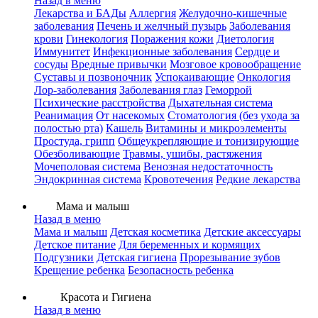
Назад в меню
Лекарства и БАДы
Аллергия
Желудочно-кишечные
заболевания
Печень и желчный пузырь
Заболевания
крови
Гинекология
Поражения кожи
Диетология
Иммунитет
Инфекционные заболевания
Сердце и
сосуды
Вредные привычки
Мозговое кровообращение
Суставы и позвоночник
Успокаивающие
Онкология
Лор-заболевания
Заболевания глаз
Геморрой
Психические расстройства
Дыхательная система
Реанимация
От насекомых
Стоматология (без ухода за
полостью рта)
Кашель
Витамины и микроэлементы
Простуда, грипп
Общеукрепляющие и тонизирующие
Обезболивающие
Травмы, ушибы, растяжения
Мочеполовая система
Венозная недостаточность
Эндокринная система
Кровотечения
Редкие лекарства
Мама и малыш
Назад в меню
Мама и малыш
Детская косметика
Детские аксессуары
Детское питание
Для беременных и кормящих
Подгузники
Детская гигиена
Прорезывание зубов
Крещение ребенка
Безопасность ребенка
Красота и Гигиена
Назад в меню