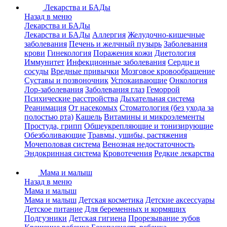
Лекарства и БАДы
Назад в меню
Лекарства и БАДы
Лекарства и БАДы
Аллергия
Желудочно-кишечные
заболевания
Печень и желчный пузырь
Заболевания
крови
Гинекология
Поражения кожи
Диетология
Иммунитет
Инфекционные заболевания
Сердце и
сосуды
Вредные привычки
Мозговое кровообращение
Суставы и позвоночник
Успокаивающие
Онкология
Лор-заболевания
Заболевания глаз
Геморрой
Психические расстройства
Дыхательная система
Реанимация
От насекомых
Стоматология (без ухода за
полостью рта)
Кашель
Витамины и микроэлементы
Простуда, грипп
Общеукрепляющие и тонизирующие
Обезболивающие
Травмы, ушибы, растяжения
Мочеполовая система
Венозная недостаточность
Эндокринная система
Кровотечения
Редкие лекарства
Мама и малыш
Назад в меню
Мама и малыш
Мама и малыш
Детская косметика
Детские аксессуары
Детское питание
Для беременных и кормящих
Подгузники
Детская гигиена
Прорезывание зубов