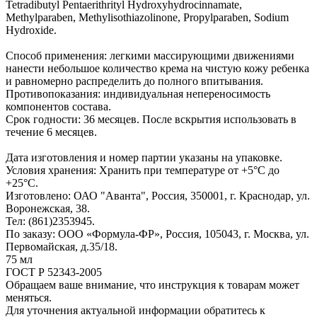
Tetradibutyl Pentaerithrityl Hydroxyhydrocinnamate,
Methylparaben, Methylisothiazolinone, Propylparaben, Sodium
Hydroxide.
Способ применения: легкими массирующими движениями
нанести небольшое количество крема на чистую кожу ребенка
и равномерно распределить до полного впитывания.
Противопоказания: индивидуальная непереносимость
компонентов состава.
Срок годности: 36 месяцев. После вскрытия использовать в
течение 6 месяцев.
Дата изготовления и номер партии указаны на упаковке.
Условия хранения: Хранить при температуре от +5°С до
+25°С.
Изготовлено: ОАО "Аванта", Россия, 350001, г. Краснодар, ул.
Воронежская, 38.
Тел: (861)2353945.
По заказу: ООО «Формула-ФР», Россия, 105043, г. Москва, ул.
Первомайская, д.35/18.
75 мл
ГОСТ Р 52343-2005
Обращаем ваше внимание, что инструкция к товарам может
меняться.
Для уточнения актуальной информации обратитесь к