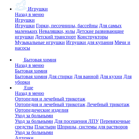
Игрушки
Назад в меню
Игрушки
Игрушки
Горки, песочницы, бассейны
Для самых
маленьких
Неваляшки, юлы
Детские развивающие
игрушки
Детский транспорт
Конструкторы
Музыкальные игрушки
Игрушки для купания
Мячи и
насосы
Бытовая химия
Назад в меню
Бытовая химия
Бытовая химия
Для стирки
Для ванной
Для кухни
Для
уборки
Еще
Назад в меню
Ортопедия и лечебный трикотаж
Ортопедия и лечебный трикотаж
Лечебный трикотаж
Ортопедические изделия
Уход за больными
Уход за больными
Для посещения ЛПУ
Перевязочные
средства
Пластыри
Шприцы, системы для растворов
Уход за больными
Аптечки