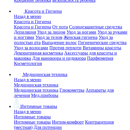
Крещение ребенка
Безопасность ребенка
Красота и Гигиена
Назад в меню
Красота и Гигиена
Красота и Гигиена
От пота
Солнцезащитные средства
Депиляция
Уход за лицом
Уход за ногами
Уход за руками
и ногтями
Уход за телом
Женская гигиена
Уход за
полостью рта
Выпадение волос
Гигиенические средства
Уход за волосами
Против перхоти
Витамины красоты
Декоративная косметика
Аксессуары для красоты и
макияжа
Для маникюра и педикюра
Парфюмерия
Косметология
Медицинская техника
Назад в меню
Медицинская техника
Медицинская техника
Глюкометры
Аппараты для
лечения
Мед.приборы
Интимные товары
Назад в меню
Интимные товары
Интимные товары
Интим-комфорт
Контрацепция
(местная)
Для потенции