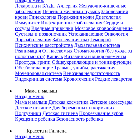
Назад в меню
Лекарства и БАДы
Аллергия
Желудочно-кишечные
заболевания
Печень и желчный пузырь
Заболевания
крови
Гинекология
Поражения кожи
Диетология
Иммунитет
Инфекционные заболевания
Сердце и
сосуды
Вредные привычки
Мозговое кровообращение
Суставы и позвоночник
Успокаивающие
Онкология
Лор-заболевания
Заболевания глаз
Геморрой
Психические расстройства
Дыхательная система
Реанимация
От насекомых
Стоматология (без ухода за
полостью рта)
Кашель
Витамины и микроэлементы
Простуда, грипп
Общеукрепляющие и тонизирующие
Обезболивающие
Травмы, ушибы, растяжения
Мочеполовая система
Венозная недостаточность
Эндокринная система
Кровотечения
Редкие лекарства
Мама и малыш
Назад в меню
Мама и малыш
Детская косметика
Детские аксессуары
Детское питание
Для беременных и кормящих
Подгузники
Детская гигиена
Прорезывание зубов
Крещение ребенка
Безопасность ребенка
Красота и Гигиена
Назад в меню