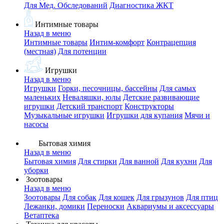
Для Мед. Обследований
Диагностика ЖКТ
Интимные товары
Назад в меню
Интимные товары
Интим-комфорт
Контрацепция
(местная)
Для потенции
Игрушки
Назад в меню
Игрушки
Горки, песочницы, бассейны
Для самых
маленьких
Неваляшки, юлы
Детские развивающие
игрушки
Детский транспорт
Конструкторы
Музыкальные игрушки
Игрушки для купания
Мячи и
насосы
Бытовая химия
Назад в меню
Бытовая химия
Для стирки
Для ванной
Для кухни
Для
уборки
Зоотовары
Назад в меню
Зоотовары
Для собак
Для кошек
Для грызунов
Для птиц
Лежанки, домики
Переноски
Аквариумы и аксессуары
Ветаптека