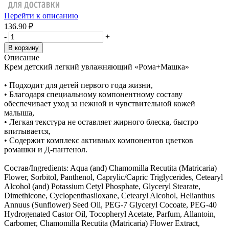
Перейти к описанию
136.90 ₽
-
+
В корзину
Описание
Крем детский легкий увлажняющий «Рома+Машка»
• Подходит для детей первого года жизни,
• Благодаря специальному компонентному составу
обеспечивает уход за нежной и чувствительной кожей
малыша,
• Легкая текстура не оставляет жирного блеска, быстро
впитывается,
• Содержит комплекс активных компонентов цветков
ромашки и Д-пантенол.
Состав/Ingredients: Aqua (and) Chamomilla Recutita (Matricaria)
Flower, Sorbitol, Panthenol, Сaprylic/Capric Triglycerides, Cetearyl
Alcohol (and) Potassium Cetyl Phosphate, Glyceryl Stearate,
Dimethicone, Cyclopenthasiloxane, Cetearyl Alcohol, Helianthus
Annuus (Sunflower) Seed Oil, PEG-7 Glyceryl Cocoate, PEG-40
Hydrogenated Castor Oil, Tocopheryl Acetate, Parfum, Allantoin,
Carbomer, Chamomilla Recutita (Matricaria) Flower Extract,