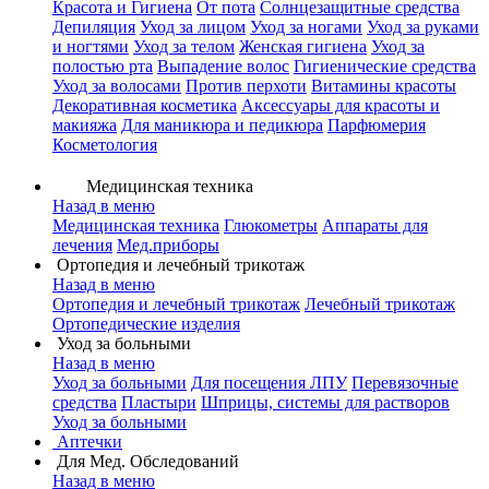
Красота и Гигиена
От пота
Солнцезащитные средства
Депиляция
Уход за лицом
Уход за ногами
Уход за руками
и ногтями
Уход за телом
Женская гигиена
Уход за
полостью рта
Выпадение волос
Гигиенические средства
Уход за волосами
Против перхоти
Витамины красоты
Декоративная косметика
Аксессуары для красоты и
макияжа
Для маникюра и педикюра
Парфюмерия
Косметология
Медицинская техника
Назад в меню
Медицинская техника
Глюкометры
Аппараты для
лечения
Мед.приборы
Ортопедия и лечебный трикотаж
Назад в меню
Ортопедия и лечебный трикотаж
Лечебный трикотаж
Ортопедические изделия
Уход за больными
Назад в меню
Уход за больными
Для посещения ЛПУ
Перевязочные
средства
Пластыри
Шприцы, системы для растворов
Уход за больными
Аптечки
Для Мед. Обследований
Назад в меню