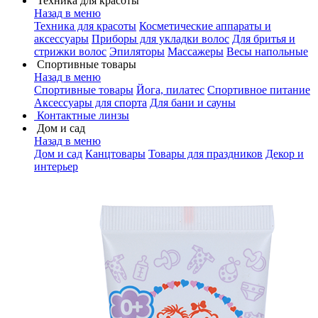
Техника для красоты
Назад в меню
Техника для красоты
Косметические аппараты и
аксессуары
Приборы для укладки волос
Для бритья и
стрижки волос
Эпиляторы
Массажеры
Весы напольные
Спортивные товары
Назад в меню
Спортивные товары
Йога, пилатес
Спортивное питание
Аксессуары для спорта
Для бани и сауны
Контактные линзы
Дом и сад
Назад в меню
Дом и сад
Канцтовары
Товары для праздников
Декор и
интерьер