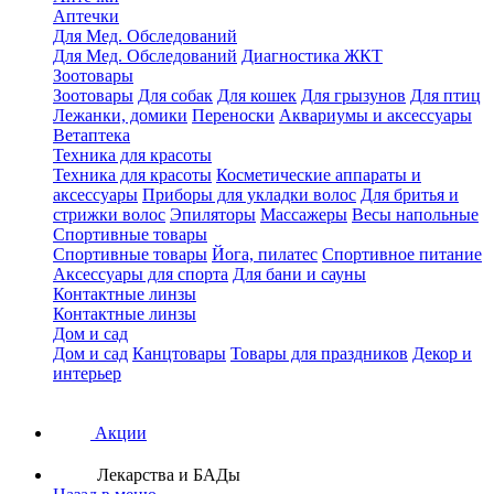
Аптечки
Для Мед. Обследований
Для Мед. Обследований
Диагностика ЖКТ
Зоотовары
Зоотовары
Для собак
Для кошек
Для грызунов
Для птиц
Лежанки, домики
Переноски
Аквариумы и аксессуары
Ветаптека
Техника для красоты
Техника для красоты
Косметические аппараты и
аксессуары
Приборы для укладки волос
Для бритья и
стрижки волос
Эпиляторы
Массажеры
Весы напольные
Спортивные товары
Спортивные товары
Йога, пилатес
Спортивное питание
Аксессуары для спорта
Для бани и сауны
Контактные линзы
Контактные линзы
Дом и сад
Дом и сад
Канцтовары
Товары для праздников
Декор и
интерьер
Акции
Лекарства и БАДы