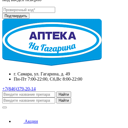
г. Самара, ул. Гагарина, д. 49
Пн-Пт 7:00-22:00, Сб,Вс 8:00-22:00
+7(846)379-20-14
Найти
Найти
Акции