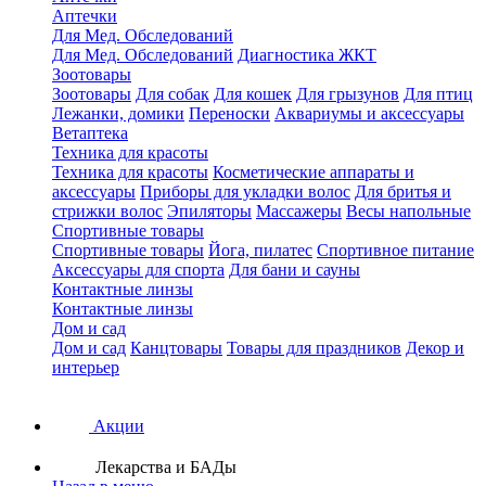
Аптечки
Для Мед. Обследований
Для Мед. Обследований
Диагностика ЖКТ
Зоотовары
Зоотовары
Для собак
Для кошек
Для грызунов
Для птиц
Лежанки, домики
Переноски
Аквариумы и аксессуары
Ветаптека
Техника для красоты
Техника для красоты
Косметические аппараты и
аксессуары
Приборы для укладки волос
Для бритья и
стрижки волос
Эпиляторы
Массажеры
Весы напольные
Спортивные товары
Спортивные товары
Йога, пилатес
Спортивное питание
Аксессуары для спорта
Для бани и сауны
Контактные линзы
Контактные линзы
Дом и сад
Дом и сад
Канцтовары
Товары для праздников
Декор и
интерьер
Акции
Лекарства и БАДы