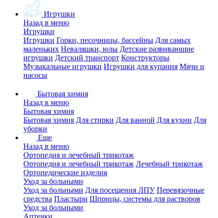
Игрушки
Назад в меню
Игрушки
Игрушки
Горки, песочницы, бассейны
Для самых
маленьких
Неваляшки, юлы
Детские развивающие
игрушки
Детский транспорт
Конструкторы
Музыкальные игрушки
Игрушки для купания
Мячи и
насосы
Бытовая химия
Назад в меню
Бытовая химия
Бытовая химия
Для стирки
Для ванной
Для кухни
Для
уборки
Еще
Назад в меню
Ортопедия и лечебный трикотаж
Ортопедия и лечебный трикотаж
Лечебный трикотаж
Ортопедические изделия
Уход за больными
Уход за больными
Для посещения ЛПУ
Перевязочные
средства
Пластыри
Шприцы, системы для растворов
Уход за больными
Аптечки