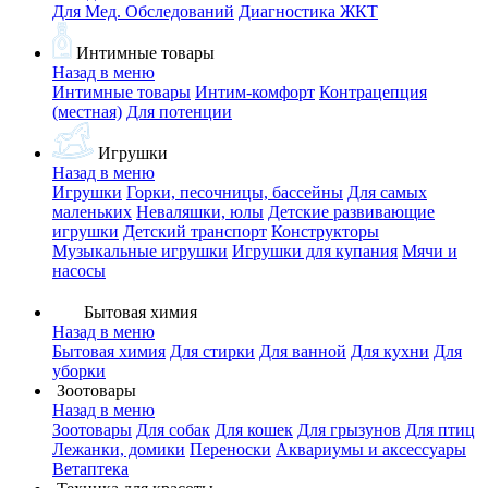
Для Мед. Обследований
Диагностика ЖКТ
Интимные товары
Назад в меню
Интимные товары
Интим-комфорт
Контрацепция
(местная)
Для потенции
Игрушки
Назад в меню
Игрушки
Горки, песочницы, бассейны
Для самых
маленьких
Неваляшки, юлы
Детские развивающие
игрушки
Детский транспорт
Конструкторы
Музыкальные игрушки
Игрушки для купания
Мячи и
насосы
Бытовая химия
Назад в меню
Бытовая химия
Для стирки
Для ванной
Для кухни
Для
уборки
Зоотовары
Назад в меню
Зоотовары
Для собак
Для кошек
Для грызунов
Для птиц
Лежанки, домики
Переноски
Аквариумы и аксессуары
Ветаптека