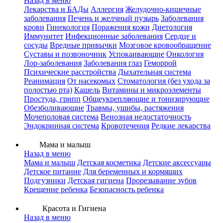
Назад в меню
Лекарства и БАДы
Аллергия
Желудочно-кишечные
заболевания
Печень и желчный пузырь
Заболевания
крови
Гинекология
Поражения кожи
Диетология
Иммунитет
Инфекционные заболевания
Сердце и
сосуды
Вредные привычки
Мозговое кровообращение
Суставы и позвоночник
Успокаивающие
Онкология
Лор-заболевания
Заболевания глаз
Геморрой
Психические расстройства
Дыхательная система
Реанимация
От насекомых
Стоматология (без ухода за
полостью рта)
Кашель
Витамины и микроэлементы
Простуда, грипп
Общеукрепляющие и тонизирующие
Обезболивающие
Травмы, ушибы, растяжения
Мочеполовая система
Венозная недостаточность
Эндокринная система
Кровотечения
Редкие лекарства
Мама и малыш
Назад в меню
Мама и малыш
Детская косметика
Детские аксессуары
Детское питание
Для беременных и кормящих
Подгузники
Детская гигиена
Прорезывание зубов
Крещение ребенка
Безопасность ребенка
Красота и Гигиена
Назад в меню