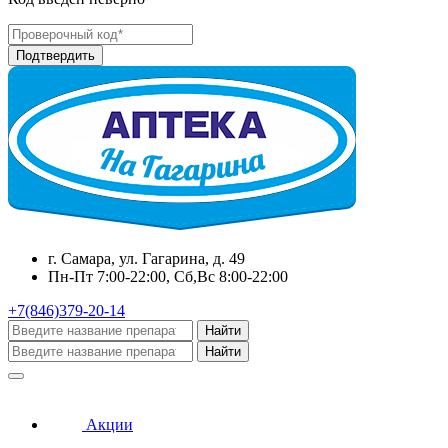
г. Самара, ул. Гагарина, д. 49
Пн-Пт 7:00-22:00, Сб,Вс 8:00-22:00
+7(846)379-20-14
Найти
Найти
Акции