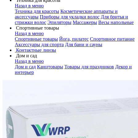
Техника для красоты
Назад в меню
Техника для красоты
Косметические аппараты и
аксессуары
Приборы для укладки волос
Для бритья и
стрижки волос
Эпиляторы
Массажеры
Весы напольные
Спортивные товары
Назад в меню
Спортивные товары
Йога, пилатес
Спортивное питание
Аксессуары для спорта
Для бани и сауны
Контактные линзы
Дом и сад
Назад в меню
Дом и сад
Канцтовары
Товары для праздников
Декор и
интерьер