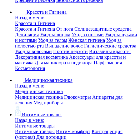
Крещение ребенка
Безопасность ребенка
Красота и Гигиена
Назад в меню
Красота и Гигиена
Красота и Гигиена
От пота
Солнцезащитные средства
Депиляция
Уход за лицом
Уход за ногами
Уход за руками
и ногтями
Уход за телом
Женская гигиена
Уход за
полостью рта
Выпадение волос
Гигиенические средства
Уход за волосами
Против перхоти
Витамины красоты
Декоративная косметика
Аксессуары для красоты и
макияжа
Для маникюра и педикюра
Парфюмерия
Косметология
Медицинская техника
Назад в меню
Медицинская техника
Медицинская техника
Глюкометры
Аппараты для
лечения
Мед.приборы
Интимные товары
Назад в меню
Интимные товары
Интимные товары
Интим-комфорт
Контрацепция
(местная)
Для потенции