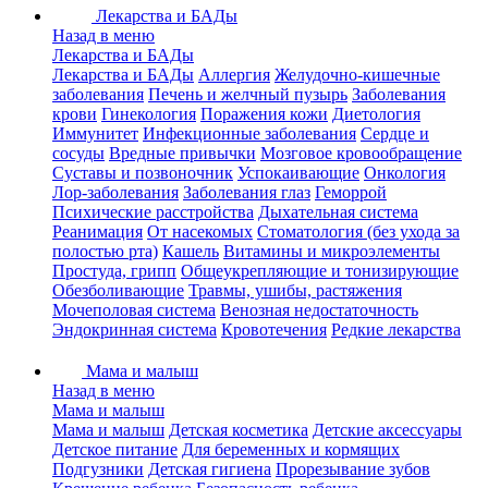
Лекарства и БАДы
Назад в меню
Лекарства и БАДы
Лекарства и БАДы
Аллергия
Желудочно-кишечные
заболевания
Печень и желчный пузырь
Заболевания
крови
Гинекология
Поражения кожи
Диетология
Иммунитет
Инфекционные заболевания
Сердце и
сосуды
Вредные привычки
Мозговое кровообращение
Суставы и позвоночник
Успокаивающие
Онкология
Лор-заболевания
Заболевания глаз
Геморрой
Психические расстройства
Дыхательная система
Реанимация
От насекомых
Стоматология (без ухода за
полостью рта)
Кашель
Витамины и микроэлементы
Простуда, грипп
Общеукрепляющие и тонизирующие
Обезболивающие
Травмы, ушибы, растяжения
Мочеполовая система
Венозная недостаточность
Эндокринная система
Кровотечения
Редкие лекарства
Мама и малыш
Назад в меню
Мама и малыш
Мама и малыш
Детская косметика
Детские аксессуары
Детское питание
Для беременных и кормящих
Подгузники
Детская гигиена
Прорезывание зубов