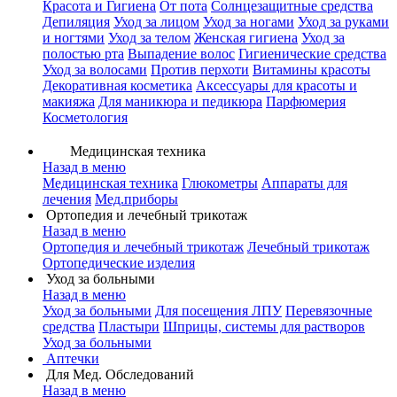
Красота и Гигиена
От пота
Солнцезащитные средства
Депиляция
Уход за лицом
Уход за ногами
Уход за руками
и ногтями
Уход за телом
Женская гигиена
Уход за
полостью рта
Выпадение волос
Гигиенические средства
Уход за волосами
Против перхоти
Витамины красоты
Декоративная косметика
Аксессуары для красоты и
макияжа
Для маникюра и педикюра
Парфюмерия
Косметология
Медицинская техника
Назад в меню
Медицинская техника
Глюкометры
Аппараты для
лечения
Мед.приборы
Ортопедия и лечебный трикотаж
Назад в меню
Ортопедия и лечебный трикотаж
Лечебный трикотаж
Ортопедические изделия
Уход за больными
Назад в меню
Уход за больными
Для посещения ЛПУ
Перевязочные
средства
Пластыри
Шприцы, системы для растворов
Уход за больными
Аптечки
Для Мед. Обследований
Назад в меню