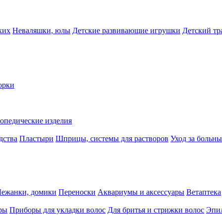
ких
Неваляшки, юлы
Детские развивающие игрушки
Детский тр
орки
опедические изделия
дства
Пластыри
Шприцы, системы для растворов
Уход за больн
Лежанки, домики
Переноски
Аквариумы и аксессуары
Ветаптека
ры
Приборы для укладки волос
Для бритья и стрижки волос
Эпи