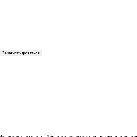
Зарегистрироваться
фикационным кодом. Для подтверждения введите его в поле ниж