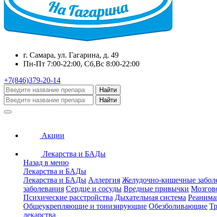
г. Самара, ул. Гагарина, д. 49
Пн-Пт 7:00-22:00, Сб,Вс 8:00-22:00
+7(846)379-20-14
Найти
Найти
Акции
Лекарства и БАДы
Назад в меню
Лекарства и БАДы
Лекарства и БАДы
Аллергия
Желудочно-кишечные забол
заболевания
Сердце и сосуды
Вредные привычки
Мозгов
Психические расстройства
Дыхательная система
Реанима
Общеукрепляющие и тонизирующие
Обезболивающие
Тр
лекарства