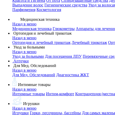
Красота и Гигиена
От пота
Солнцезащитные средства
Де
Выпадение волос
Гигиенические средства
Уход за волоса
Парфюмерия
Косметология
Медицинская техника
Назад в меню
Медицинская техника
Глюкометры
Аппараты для лечени
Ортопедия и лечебный трикотаж
Назад в меню
Ортопедия и лечебный трикотаж
Лечебный трикотаж
Орт
Уход за больными
Назад в меню
Уход за больными
Для посещения ЛПУ
Перевязочные сре
Аптечки
Для Мед. Обследований
Назад в меню
Для Мед. Обследований
Диагностика ЖКТ
Интимные товары
Назад в меню
Интимные товары
Интим-комфорт
Контрацепция (местна
Игрушки
Назад в меню
Игрушки
Горки, песочницы, бассейны
Для самых малень