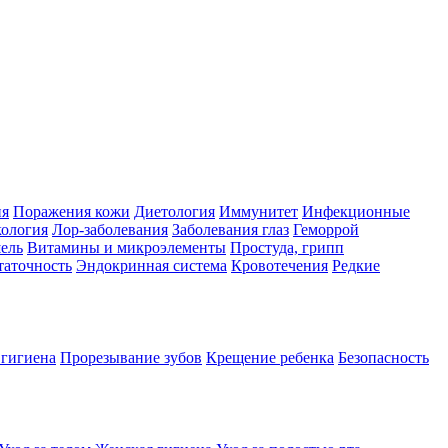
ия
Поражения кожи
Диетология
Иммунитет
Инфекционные
ология
Лор-заболевания
Заболевания глаз
Геморрой
ель
Витамины и микроэлементы
Простуда, грипп
таточность
Эндокринная система
Кровотечения
Редкие
 гигиена
Прорезывание зубов
Крещение ребенка
Безопасность