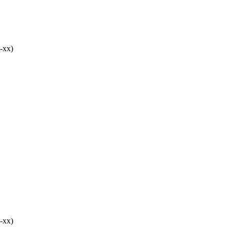
-хх)
-хх)