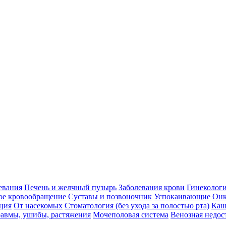
евания
Печень и желчный пузырь
Заболевания крови
Гинеколог
ое кровообращение
Суставы и позвоночник
Успокаивающие
Онк
ция
От насекомых
Стоматология (без ухода за полостью рта)
Каш
авмы, ушибы, растяжения
Мочеполовая система
Венозная недос