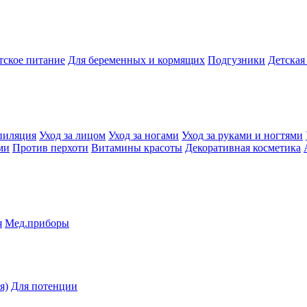
тское питание
Для беременных и кормящих
Подгузники
Детская
пиляция
Уход за лицом
Уход за ногами
Уход за руками и ногтями
ми
Против перхоти
Витамины красоты
Декоративная косметика
я
Мед.приборы
я)
Для потенции