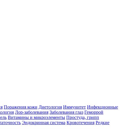
ия
Поражения кожи
Диетология
Иммунитет
Инфекционные
ология
Лор-заболевания
Заболевания глаз
Геморрой
ель
Витамины и микроэлементы
Простуда, грипп
таточность
Эндокринная система
Кровотечения
Редкие