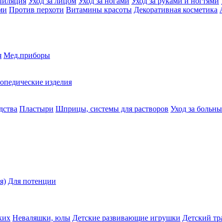
пиляция
Уход за лицом
Уход за ногами
Уход за руками и ногтями
ми
Против перхоти
Витамины красоты
Декоративная косметика
я
Мед.приборы
опедические изделия
дства
Пластыри
Шприцы, системы для растворов
Уход за больн
я)
Для потенции
ких
Неваляшки, юлы
Детские развивающие игрушки
Детский тр