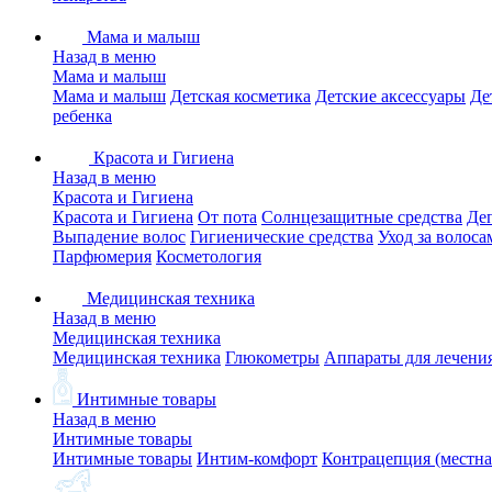
Мама и малыш
Назад в меню
Мама и малыш
Мама и малыш
Детская косметика
Детские аксессуары
Де
ребенка
Красота и Гигиена
Назад в меню
Красота и Гигиена
Красота и Гигиена
От пота
Солнцезащитные средства
Де
Выпадение волос
Гигиенические средства
Уход за волоса
Парфюмерия
Косметология
Медицинская техника
Назад в меню
Медицинская техника
Медицинская техника
Глюкометры
Аппараты для лечени
Интимные товары
Назад в меню
Интимные товары
Интимные товары
Интим-комфорт
Контрацепция (местна