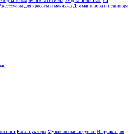
Уход за телом
Женская гигиена
Уход за полостью рта
Аксессуары для красоты и макияжа
Для маникюра и педикюра
ыми
анспорт
Конструкторы
Музыкальные игрушки
Игрушки для