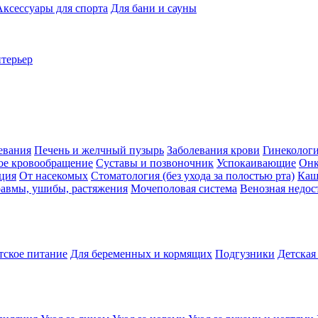
Аксессуары для спорта
Для бани и сауны
нтерьер
евания
Печень и желчный пузырь
Заболевания крови
Гинеколог
ое кровообращение
Суставы и позвоночник
Успокаивающие
Онк
ция
От насекомых
Стоматология (без ухода за полостью рта)
Каш
авмы, ушибы, растяжения
Мочеполовая система
Венозная недос
тское питание
Для беременных и кормящих
Подгузники
Детская