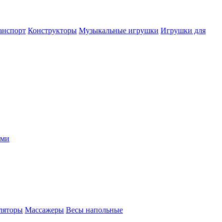
анспорт
Конструкторы
Музыкальные игрушки
Игрушки для
ыми
ляторы
Массажеры
Весы напольные