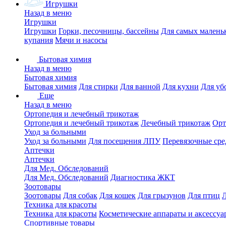
Игрушки
Назад в меню
Игрушки
Игрушки
Горки, песочницы, бассейны
Для самых малень
купания
Мячи и насосы
Бытовая химия
Назад в меню
Бытовая химия
Бытовая химия
Для стирки
Для ванной
Для кухни
Для уб
Еще
Назад в меню
Ортопедия и лечебный трикотаж
Ортопедия и лечебный трикотаж
Лечебный трикотаж
Орт
Уход за больными
Уход за больными
Для посещения ЛПУ
Перевязочные сре
Аптечки
Аптечки
Для Мед. Обследований
Для Мед. Обследований
Диагностика ЖКТ
Зоотовары
Зоотовары
Для собак
Для кошек
Для грызунов
Для птиц
Техника для красоты
Техника для красоты
Косметические аппараты и аксессуа
Спортивные товары