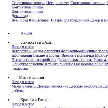
Спортивные товары
Йога, пилатес
Спортивное питание
Контактные линзы
Контактные линзы
Дом и сад
Дом и сад
Канцтовары
Товары для праздников
Декор и и
Акции
Лекарства и БАДы
Назад в меню
Лекарства и БАДы
Аллергия
Желудочно-кишечные забол
заболевания
Сердце и сосуды
Вредные привычки
Мозгов
Психические расстройства
Дыхательная система
Реанима
Общеукрепляющие и тонизирующие
Обезболивающие
Тр
лекарства
Мама и малыш
Назад в меню
Мама и малыш
Детская косметика
Детские аксессуары
Де
ребенка
Красота и Гигиена
Назад в меню