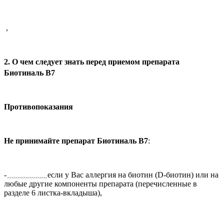
,
2. О чем следует знать перед приемом препарата
Биотиналь В7
Противопоказания
Не принимайте препарат Биотиналь В7
:
-
если у Вас аллергия на биотин (
D
-биотин) или на
, , , , , , , , , , , , , , , , , , , ,
любые другие компоненты препарата (перечисленные в
разделе 6 листка-вкладыша),