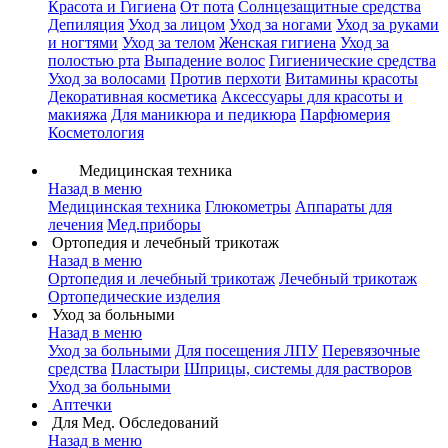
Красота и Гигиена
От пота
Солнцезащитные средства
Депиляция
Уход за лицом
Уход за ногами
Уход за руками
и ногтями
Уход за телом
Женская гигиена
Уход за
полостью рта
Выпадение волос
Гигиенические средства
Уход за волосами
Против перхоти
Витамины красоты
Декоративная косметика
Аксессуары для красоты и
макияжа
Для маникюра и педикюра
Парфюмерия
Косметология
Медицинская техника
Назад в меню
Медицинская техника
Глюкометры
Аппараты для
лечения
Мед.приборы
Ортопедия и лечебный трикотаж
Назад в меню
Ортопедия и лечебный трикотаж
Лечебный трикотаж
Ортопедические изделия
Уход за больными
Назад в меню
Уход за больными
Для посещения ЛПУ
Перевязочные
средства
Пластыри
Шприцы, системы для растворов
Уход за больными
Аптечки
Для Мед. Обследований
Назад в меню