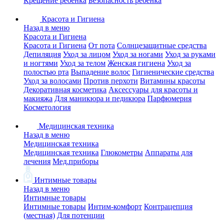
Крещение ребенка
Безопасность ребенка
Красота и Гигиена
Назад в меню
Красота и Гигиена
Красота и Гигиена
От пота
Солнцезащитные средства
Депиляция
Уход за лицом
Уход за ногами
Уход за руками
и ногтями
Уход за телом
Женская гигиена
Уход за
полостью рта
Выпадение волос
Гигиенические средства
Уход за волосами
Против перхоти
Витамины красоты
Декоративная косметика
Аксессуары для красоты и
макияжа
Для маникюра и педикюра
Парфюмерия
Косметология
Медицинская техника
Назад в меню
Медицинская техника
Медицинская техника
Глюкометры
Аппараты для
лечения
Мед.приборы
Интимные товары
Назад в меню
Интимные товары
Интимные товары
Интим-комфорт
Контрацепция
(местная)
Для потенции