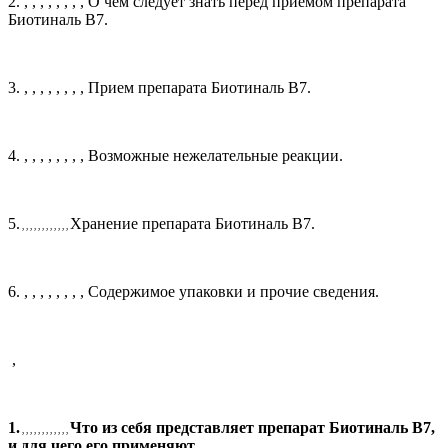
2.
, , , , , , , ,
О чем следует знать перед приемом препарата
Биотиналь В7.
3.
, , , , , , , ,
Прием препарата Биотиналь В7.
4.
, , , , , , , ,
Возможные нежелательные реакции.
5.
Хранение препарата Биотиналь В7.
, , , , , , , , , , , ,
6.
, , , , , , , ,
Содержимое упаковки и прочие сведения.
,
1.
Что из себя представляет препарат Биотиналь В7,
, , , , , , , , , , , ,
и для чего его применяют