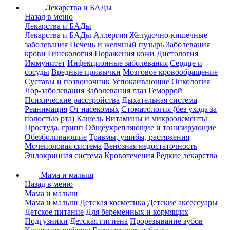
Лекарства и БАДы
Назад в меню
Лекарства и БАДы
Лекарства и БАДы
Аллергия
Желудочно-кишечные
заболевания
Печень и желчный пузырь
Заболевания
крови
Гинекология
Поражения кожи
Диетология
Иммунитет
Инфекционные заболевания
Сердце и
сосуды
Вредные привычки
Мозговое кровообращение
Суставы и позвоночник
Успокаивающие
Онкология
Лор-заболевания
Заболевания глаз
Геморрой
Психические расстройства
Дыхательная система
Реанимация
От насекомых
Стоматология (без ухода за
полостью рта)
Кашель
Витамины и микроэлементы
Простуда, грипп
Общеукрепляющие и тонизирующие
Обезболивающие
Травмы, ушибы, растяжения
Мочеполовая система
Венозная недостаточность
Эндокринная система
Кровотечения
Редкие лекарства
Мама и малыш
Назад в меню
Мама и малыш
Мама и малыш
Детская косметика
Детские аксессуары
Детское питание
Для беременных и кормящих
Подгузники
Детская гигиена
Прорезывание зубов