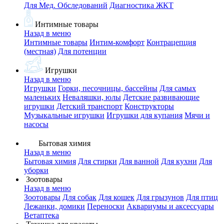
Для Мед. Обследований
Диагностика ЖКТ
Интимные товары
Назад в меню
Интимные товары
Интим-комфорт
Контрацепция
(местная)
Для потенции
Игрушки
Назад в меню
Игрушки
Горки, песочницы, бассейны
Для самых
маленьких
Неваляшки, юлы
Детские развивающие
игрушки
Детский транспорт
Конструкторы
Музыкальные игрушки
Игрушки для купания
Мячи и
насосы
Бытовая химия
Назад в меню
Бытовая химия
Для стирки
Для ванной
Для кухни
Для
уборки
Зоотовары
Назад в меню
Зоотовары
Для собак
Для кошек
Для грызунов
Для птиц
Лежанки, домики
Переноски
Аквариумы и аксессуары
Ветаптека