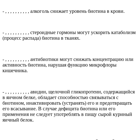
-
, , , , , , , , , ,
алкоголь снижает уровень биотина в крови.
-
, , , , , , , , , ,
стероидные гормоны могут ускорить катаболизм
(процесс распада) биотина в тканях.
-
, , , , , , , , , ,
антибиотики могут снижать концентрацию или
активность биотина, нарушая функцию микрофлоры
кишечника.
-
, , , , , , , , , ,
авидин, щелочной гликопротеин, содержащийся
в яичном белке, обладает способностью связываться с
биотином, инактивировать (устранять) его и предотвращать
его всасывание. В случае дефицита биотина или его
применения не следует употреблять в пищу сырой куриный
яичный белок.