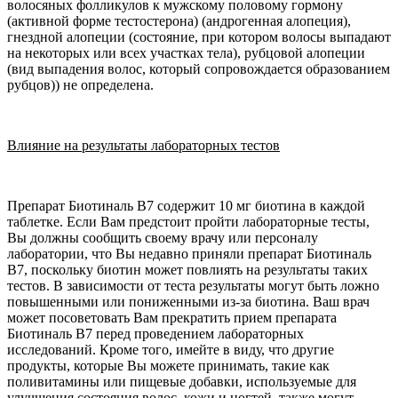
волосяных фолликулов к мужскому половому гормону
(активной форме тестостерона) (андрогенная алопеция),
гнездной алопеции (состояние, при котором
волосы
выпадают
на некоторых или всех участках тела), рубцовой алопеции
(вид выпадения волос, который сопровождается образованием
рубцов)) не определена.
Влияние на результаты лабораторных тестов
Препарат Биотиналь В7 содержит 10 мг биотина в каждой
таблетке. Если Вам предстоит пройти лабораторные тесты,
Вы должны сообщить своему врачу или персоналу
лаборатории, что Вы недавно приняли препарат Биотиналь
В7, поскольку биотин может повлиять на результаты таких
тестов. В зависимости от теста результаты могут быть ложно
повышенными или пониженными из-за биотина. Ваш врач
может посоветовать Вам прекратить прием препарата
Биотиналь В7 перед проведением лабораторных
исследований. Кроме того, имейте в виду, что другие
продукты, которые Вы можете принимать, такие как
поливитамины или пищевые добавки, используемые для
улучшения состояния волос, кожи и ногтей, также могут