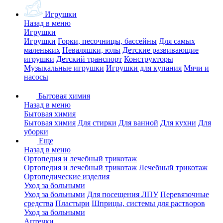
Игрушки
Назад в меню
Игрушки
Игрушки
Горки, песочницы, бассейны
Для самых
маленьких
Неваляшки, юлы
Детские развивающие
игрушки
Детский транспорт
Конструкторы
Музыкальные игрушки
Игрушки для купания
Мячи и
насосы
Бытовая химия
Назад в меню
Бытовая химия
Бытовая химия
Для стирки
Для ванной
Для кухни
Для
уборки
Еще
Назад в меню
Ортопедия и лечебный трикотаж
Ортопедия и лечебный трикотаж
Лечебный трикотаж
Ортопедические изделия
Уход за больными
Уход за больными
Для посещения ЛПУ
Перевязочные
средства
Пластыри
Шприцы, системы для растворов
Уход за больными
Аптечки