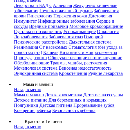
Назад в меню
Лекарства и БАДы
Аллергия
Желудочно-кишечные
заболевания
Печень и желчный пузырь
Заболевания
крови
Гинекология
Поражения кожи
Диетология
Иммунитет
Инфекционные заболевания
Сердце и
сосуды
Вредные привычки
Мозговое кровообращение
Суставы и позвоночник
Успокаивающие
Онкология
Лор-заболевания
Заболевания глаз
Геморрой
Психические расстройства
Дыхательная система
Реанимация
От насекомых
Стоматология (без ухода за
полостью рта)
Кашель
Витамины и микроэлементы
Простуда, грипп
Общеукрепляющие и тонизирующие
Обезболивающие
Травмы, ушибы, растяжения
Мочеполовая система
Венозная недостаточность
Эндокринная система
Кровотечения
Редкие лекарства
Мама и малыш
Назад в меню
Мама и малыш
Детская косметика
Детские аксессуары
Детское питание
Для беременных и кормящих
Подгузники
Детская гигиена
Прорезывание зубов
Крещение ребенка
Безопасность ребенка
Красота и Гигиена
Назад в меню