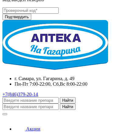
г. Самара, ул. Гагарина, д. 49
Пн-Пт 7:00-22:00, Сб,Вс 8:00-22:00
+7(846)379-20-14
Найти
Найти
Акции