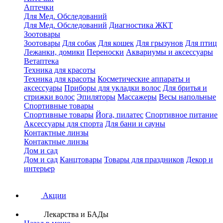
Аптечки
Для Мед. Обследований
Для Мед. Обследований
Диагностика ЖКТ
Зоотовары
Зоотовары
Для собак
Для кошек
Для грызунов
Для птиц
Лежанки, домики
Переноски
Аквариумы и аксессуары
Ветаптека
Техника для красоты
Техника для красоты
Косметические аппараты и
аксессуары
Приборы для укладки волос
Для бритья и
стрижки волос
Эпиляторы
Массажеры
Весы напольные
Спортивные товары
Спортивные товары
Йога, пилатес
Спортивное питание
Аксессуары для спорта
Для бани и сауны
Контактные линзы
Контактные линзы
Дом и сад
Дом и сад
Канцтовары
Товары для праздников
Декор и
интерьер
Акции
Лекарства и БАДы