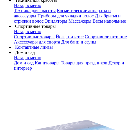
Техника для красоты
Назад в меню
Техника для красоты
Косметические аппараты и
аксессуары
Приборы для укладки волос
Для бритья и
стрижки волос
Эпиляторы
Массажеры
Весы напольные
Спортивные товары
Назад в меню
Спортивные товары
Йога, пилатес
Спортивное питание
Аксессуары для спорта
Для бани и сауны
Контактные линзы
Дом и сад
Назад в меню
Дом и сад
Канцтовары
Товары для праздников
Декор и
интерьер