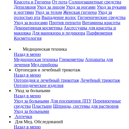
Красота и Гигиена
От пота
Солнцезащитные средства
Депиляция
Уход за лицом
Уход за ногами
Уход за руками
и ногтями
Уход за телом
Женская гигиена
Уход за
полостью рта
Выпадение волос
Гигиенические средства
Уход за волосами
Против перхоти
Витамины красоты
Декоративная косметика
Аксессуары для красоты и
макияжа
Для маникюра и педикюра
Парфюмерия
Косметология
Медицинская техника
Назад в меню
Медицинская техника
Глюкометры
Аппараты для
лечения
Мед.приборы
Ортопедия и лечебный трикотаж
Назад в меню
Ортопедия и лечебный трикотаж
Лечебный трикотаж
Ортопедические изделия
Уход за больными
Назад в меню
Уход за больными
Для посещения ЛПУ
Перевязочные
средства
Пластыри
Шприцы, системы для растворов
Уход за больными
Аптечки
Для Мед. Обследований
Назад в меню