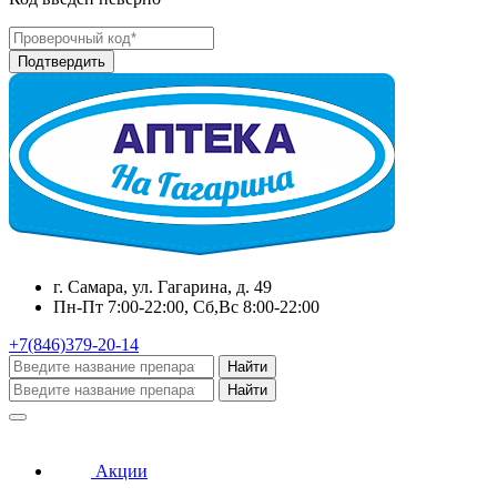
г. Самара, ул. Гагарина, д. 49
Пн-Пт 7:00-22:00, Сб,Вс 8:00-22:00
+7(846)379-20-14
Найти
Найти
Акции