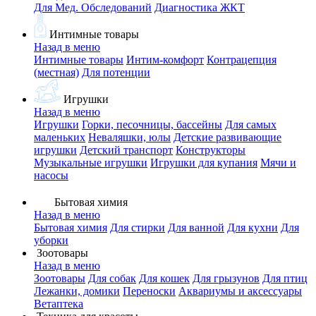
Для Мед. Обследований
Диагностика ЖКТ
Интимные товары
Назад в меню
Интимные товары
Интим-комфорт
Контрацепция
(местная)
Для потенции
Игрушки
Назад в меню
Игрушки
Горки, песочницы, бассейны
Для самых
маленьких
Неваляшки, юлы
Детские развивающие
игрушки
Детский транспорт
Конструкторы
Музыкальные игрушки
Игрушки для купания
Мячи и
насосы
Бытовая химия
Назад в меню
Бытовая химия
Для стирки
Для ванной
Для кухни
Для
уборки
Зоотовары
Назад в меню
Зоотовары
Для собак
Для кошек
Для грызунов
Для птиц
Лежанки, домики
Переноски
Аквариумы и аксессуары
Ветаптека