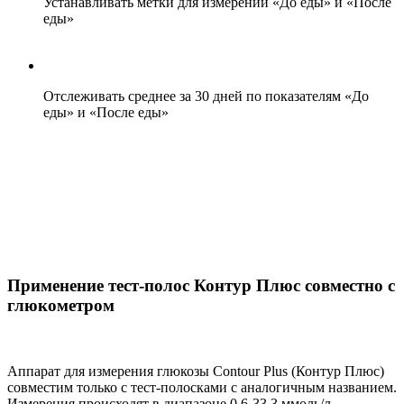
Устанавливать метки для измерений «До еды» и «После
еды»
Отслеживать среднее за 30 дней по показателям «До
еды» и «После еды»
Применение тест-полос Контур Плюс совместно с
глюкометром
Аппарат для измерения глюкозы Contour Plus (Контур Плюс)
совместим только с тест-полосками с аналогичным названием.
Измерения происходят в диапазоне 0,6-33,3 ммоль/л.