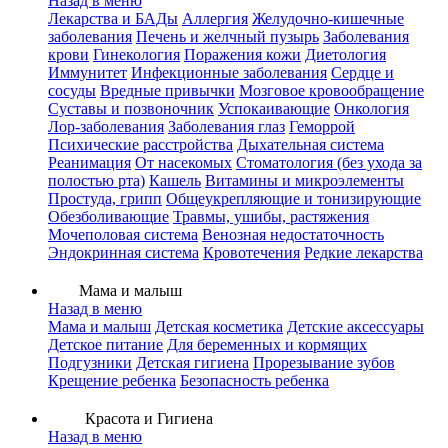
Назад в меню
Лекарства и БАДы
Аллергия
Желудочно-кишечные
заболевания
Печень и желчный пузырь
Заболевания
крови
Гинекология
Поражения кожи
Диетология
Иммунитет
Инфекционные заболевания
Сердце и
сосуды
Вредные привычки
Мозговое кровообращение
Суставы и позвоночник
Успокаивающие
Онкология
Лор-заболевания
Заболевания глаз
Геморрой
Психические расстройства
Дыхательная система
Реанимация
От насекомых
Стоматология (без ухода за
полостью рта)
Кашель
Витамины и микроэлементы
Простуда, грипп
Общеукрепляющие и тонизирующие
Обезболивающие
Травмы, ушибы, растяжения
Мочеполовая система
Венозная недостаточность
Эндокринная система
Кровотечения
Редкие лекарства
Мама и малыш
Назад в меню
Мама и малыш
Детская косметика
Детские аксессуары
Детское питание
Для беременных и кормящих
Подгузники
Детская гигиена
Прорезывание зубов
Крещение ребенка
Безопасность ребенка
Красота и Гигиена
Назад в меню