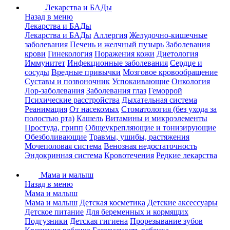
Лекарства и БАДы
Назад в меню
Лекарства и БАДы
Лекарства и БАДы
Аллергия
Желудочно-кишечные
заболевания
Печень и желчный пузырь
Заболевания
крови
Гинекология
Поражения кожи
Диетология
Иммунитет
Инфекционные заболевания
Сердце и
сосуды
Вредные привычки
Мозговое кровообращение
Суставы и позвоночник
Успокаивающие
Онкология
Лор-заболевания
Заболевания глаз
Геморрой
Психические расстройства
Дыхательная система
Реанимация
От насекомых
Стоматология (без ухода за
полостью рта)
Кашель
Витамины и микроэлементы
Простуда, грипп
Общеукрепляющие и тонизирующие
Обезболивающие
Травмы, ушибы, растяжения
Мочеполовая система
Венозная недостаточность
Эндокринная система
Кровотечения
Редкие лекарства
Мама и малыш
Назад в меню
Мама и малыш
Мама и малыш
Детская косметика
Детские аксессуары
Детское питание
Для беременных и кормящих
Подгузники
Детская гигиена
Прорезывание зубов