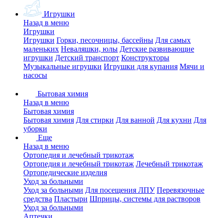
Игрушки
Назад в меню
Игрушки
Игрушки
Горки, песочницы, бассейны
Для самых
маленьких
Неваляшки, юлы
Детские развивающие
игрушки
Детский транспорт
Конструкторы
Музыкальные игрушки
Игрушки для купания
Мячи и
насосы
Бытовая химия
Назад в меню
Бытовая химия
Бытовая химия
Для стирки
Для ванной
Для кухни
Для
уборки
Еще
Назад в меню
Ортопедия и лечебный трикотаж
Ортопедия и лечебный трикотаж
Лечебный трикотаж
Ортопедические изделия
Уход за больными
Уход за больными
Для посещения ЛПУ
Перевязочные
средства
Пластыри
Шприцы, системы для растворов
Уход за больными
Аптечки