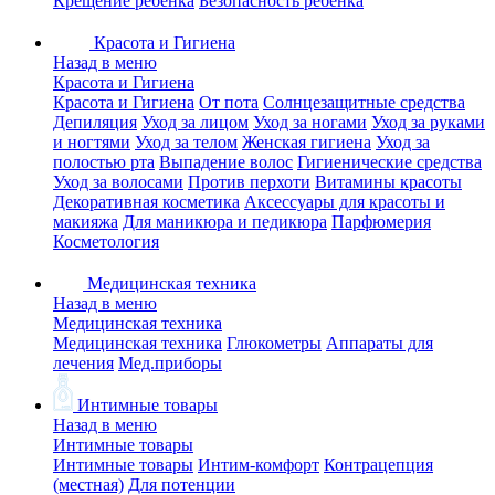
Крещение ребенка
Безопасность ребенка
Красота и Гигиена
Назад в меню
Красота и Гигиена
Красота и Гигиена
От пота
Солнцезащитные средства
Депиляция
Уход за лицом
Уход за ногами
Уход за руками
и ногтями
Уход за телом
Женская гигиена
Уход за
полостью рта
Выпадение волос
Гигиенические средства
Уход за волосами
Против перхоти
Витамины красоты
Декоративная косметика
Аксессуары для красоты и
макияжа
Для маникюра и педикюра
Парфюмерия
Косметология
Медицинская техника
Назад в меню
Медицинская техника
Медицинская техника
Глюкометры
Аппараты для
лечения
Мед.приборы
Интимные товары
Назад в меню
Интимные товары
Интимные товары
Интим-комфорт
Контрацепция
(местная)
Для потенции