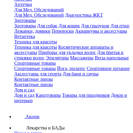
Аптечки
Для Мед. Обследований
Для Мед. Обследований
Диагностика ЖКТ
Зоотовары
Зоотовары
Для собак
Для кошек
Для грызунов
Для птиц
Лежанки, домики
Переноски
Аквариумы и аксессуары
Ветаптека
Техника для красоты
Техника для красоты
Косметические аппараты и
аксессуары
Приборы для укладки волос
Для бритья и
стрижки волос
Эпиляторы
Массажеры
Весы напольные
Спортивные товары
Спортивные товары
Йога, пилатес
Спортивное питание
Аксессуары для спорта
Для бани и сауны
Контактные линзы
Контактные линзы
Дом и сад
Дом и сад
Канцтовары
Товары для праздников
Декор и
интерьер
Акции
Лекарства и БАДы