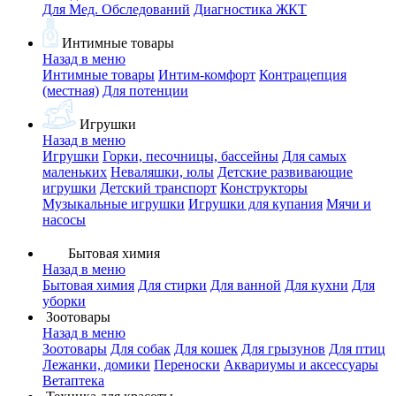
Для Мед. Обследований
Диагностика ЖКТ
Интимные товары
Назад в меню
Интимные товары
Интим-комфорт
Контрацепция
(местная)
Для потенции
Игрушки
Назад в меню
Игрушки
Горки, песочницы, бассейны
Для самых
маленьких
Неваляшки, юлы
Детские развивающие
игрушки
Детский транспорт
Конструкторы
Музыкальные игрушки
Игрушки для купания
Мячи и
насосы
Бытовая химия
Назад в меню
Бытовая химия
Для стирки
Для ванной
Для кухни
Для
уборки
Зоотовары
Назад в меню
Зоотовары
Для собак
Для кошек
Для грызунов
Для птиц
Лежанки, домики
Переноски
Аквариумы и аксессуары
Ветаптека