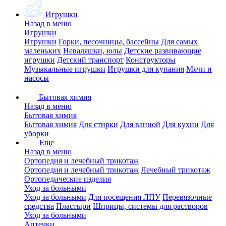
Игрушки
Назад в меню
Игрушки
Игрушки
Горки, песочницы, бассейны
Для самых
маленьких
Неваляшки, юлы
Детские развивающие
игрушки
Детский транспорт
Конструкторы
Музыкальные игрушки
Игрушки для купания
Мячи и
насосы
Бытовая химия
Назад в меню
Бытовая химия
Бытовая химия
Для стирки
Для ванной
Для кухни
Для
уборки
Еще
Назад в меню
Ортопедия и лечебный трикотаж
Ортопедия и лечебный трикотаж
Лечебный трикотаж
Ортопедические изделия
Уход за больными
Уход за больными
Для посещения ЛПУ
Перевязочные
средства
Пластыри
Шприцы, системы для растворов
Уход за больными
Аптечки