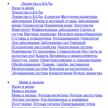
Лекарства и БАДы
Назад в меню
Лекарства и БАДы
Лекарства и БАДы
Аллергия
Желудочно-кишечные
заболевания
Печень и желчный пузырь
Заболевания
крови
Гинекология
Поражения кожи
Диетология
Иммунитет
Инфекционные заболевания
Сердце и
сосуды
Вредные привычки
Мозговое кровообращение
Суставы и позвоночник
Успокаивающие
Онкология
Лор-заболевания
Заболевания глаз
Геморрой
Психические расстройства
Дыхательная система
Реанимация
От насекомых
Стоматология (без ухода за
полостью рта)
Кашель
Витамины и микроэлементы
Простуда, грипп
Общеукрепляющие и тонизирующие
Обезболивающие
Травмы, ушибы, растяжения
Мочеполовая система
Венозная недостаточность
Эндокринная система
Кровотечения
Редкие лекарства
Мама и малыш
Назад в меню
Мама и малыш
Мама и малыш
Детская косметика
Детские аксессуары
Детское питание
Для беременных и кормящих
Подгузники
Детская гигиена
Прорезывание зубов