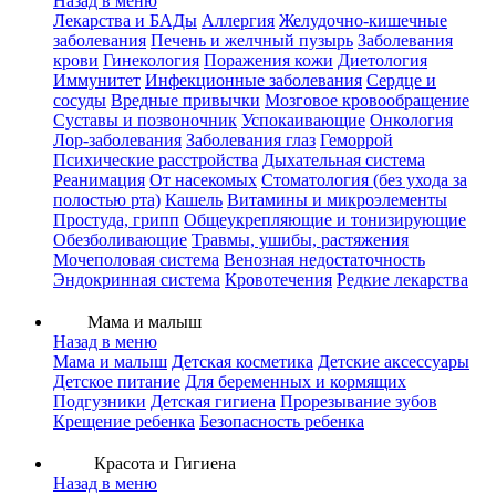
Назад в меню
Лекарства и БАДы
Аллергия
Желудочно-кишечные
заболевания
Печень и желчный пузырь
Заболевания
крови
Гинекология
Поражения кожи
Диетология
Иммунитет
Инфекционные заболевания
Сердце и
сосуды
Вредные привычки
Мозговое кровообращение
Суставы и позвоночник
Успокаивающие
Онкология
Лор-заболевания
Заболевания глаз
Геморрой
Психические расстройства
Дыхательная система
Реанимация
От насекомых
Стоматология (без ухода за
полостью рта)
Кашель
Витамины и микроэлементы
Простуда, грипп
Общеукрепляющие и тонизирующие
Обезболивающие
Травмы, ушибы, растяжения
Мочеполовая система
Венозная недостаточность
Эндокринная система
Кровотечения
Редкие лекарства
Мама и малыш
Назад в меню
Мама и малыш
Детская косметика
Детские аксессуары
Детское питание
Для беременных и кормящих
Подгузники
Детская гигиена
Прорезывание зубов
Крещение ребенка
Безопасность ребенка
Красота и Гигиена
Назад в меню