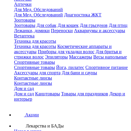
Аптечки
Для Мед. Обследований
Для Мед. Обследований
Диагностика ЖКТ
Зоотовары
Зоотовары
Для собак
Для кошек
Для грызунов
Для птиц
Лежанки, домики
Переноски
Аквариумы и аксессуары
Ветаптека
Техника для красоты
Техника для красоты
Косметические аппараты и
аксессуары
Приборы для укладки волос
Для бритья и
стрижки волос
Эпиляторы
Массажеры
Весы напольные
Спортивные товары
Спортивные товары
Йога, пилатес
Спортивное питание
Аксессуары для спорта
Для бани и сауны
Контактные линзы
Контактные линзы
Дом и сад
Дом и сад
Канцтовары
Товары для праздников
Декор и
интерьер
Акции
Лекарства и БАДы