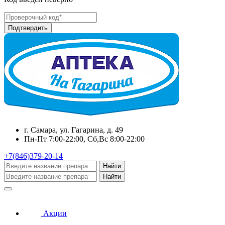
г. Самара, ул. Гагарина, д. 49
Пн-Пт 7:00-22:00, Сб,Вс 8:00-22:00
+7(846)379-20-14
Найти
Найти
Акции