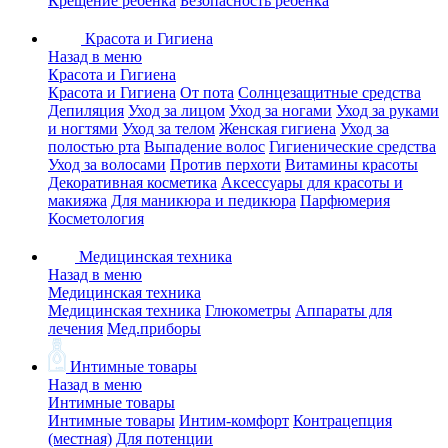
Крещение ребенка
Безопасность ребенка
Красота и Гигиена
Назад в меню
Красота и Гигиена
Красота и Гигиена
От пота
Солнцезащитные средства
Депиляция
Уход за лицом
Уход за ногами
Уход за руками
и ногтями
Уход за телом
Женская гигиена
Уход за
полостью рта
Выпадение волос
Гигиенические средства
Уход за волосами
Против перхоти
Витамины красоты
Декоративная косметика
Аксессуары для красоты и
макияжа
Для маникюра и педикюра
Парфюмерия
Косметология
Медицинская техника
Назад в меню
Медицинская техника
Медицинская техника
Глюкометры
Аппараты для
лечения
Мед.приборы
Интимные товары
Назад в меню
Интимные товары
Интимные товары
Интим-комфорт
Контрацепция
(местная)
Для потенции