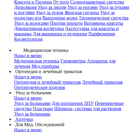
Красота и Гигиена
От пота
Солнцезащитные средства
Депиляция
Уход за лицом
Уход за ногами
Уход за руками
и ногтями
Уход за телом
Женская гигиена
Уход за
полостью рта
Выпадение волос
Гигиенические средства
Уход за волосами
Против перхоти
Витамины красоты
Декоративная косметика
Аксессуары для красоты и
макияжа
Для маникюра и педикюра
Парфюмерия
Косметология
Медицинская техника
Назад в меню
Медицинская техника
Глюкометры
Аппараты для
лечения
Мед.приборы
Ортопедия и лечебный трикотаж
Назад в меню
Ортопедия и лечебный трикотаж
Лечебный трикотаж
Ортопедические изделия
Уход за больными
Назад в меню
Уход за больными
Для посещения ЛПУ
Перевязочные
средства
Пластыри
Шприцы, системы для растворов
Уход за больными
Аптечки
Для Мед. Обследований
Назад в меню